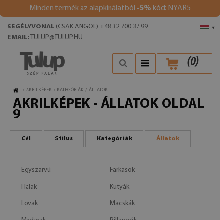
Minden termék az alapkínálatból
-5%
kód: NYAR5
SEGÉLYVONAL
(CSAK ANGOL) +48 32 700 37 99
▾
EMAIL:
TULUP@TULUP.HU
(
0
)
/
AKRILKÉPEK
/
KATEGÓRIÁK
/
ÁLLATOK
AKRILKÉPEK - ÁLLATOK OLDAL
9
Cél
Stílus
Kategóriák
Állatok
Egyszarvú
Farkasok
Halak
Kutyák
Lovak
Macskák