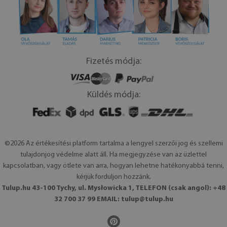
Fizetés módja:
Küldés módja:
©2026 Az értékesítési platform tartalma a lengyel szerzői jog és szellemi
tulajdonjog védelme alatt áll. Ha megjegyzése van az üzlettel
kapcsolatban, vagy ötlete van arra, hogyan lehetne hatékonyabbá tenni,
kérjük forduljon hozzánk.
Tulup.hu 43-100 Tychy, ul. Mysłowicka 1, TELEFON (csak angol): +48
32 700 37 99 EMAIL:
tulup@tulup.hu