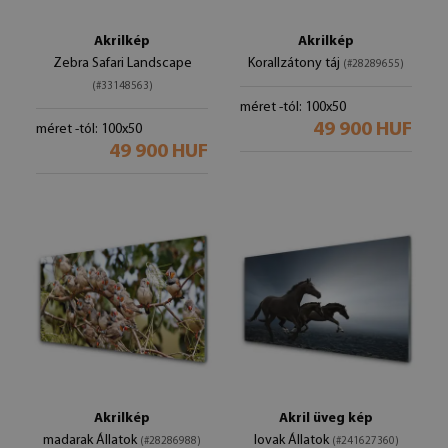
Akrilkép
Akrilkép
Zebra Safari Landscape
Korallzátony táj
(#28289655)
(#33148563)
méret -tól: 100x50
49 900 HUF
méret -tól: 100x50
49 900 HUF
Akrilkép
Akril üveg kép
madarak Állatok
lovak Állatok
(#28286988)
(#241627360)