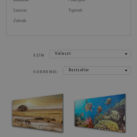
Madarak
Pillangók
Szarvas
Tigrisek
Zebrák
Választ
SZÍN
Bestseller
SORREND: