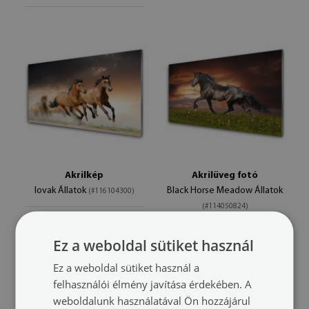
Akrilkép
Akrilüveg fotó
lovak Állatok
Black Horse Meadow Állatok
(#116104300)
(#114050824)
méret -tól: 100x50
49 900 HUF
méret -tól: 100x50
Ez a weboldal sütiket használ
49 900 HUF
Ez a weboldal sütiket használ a
felhasználói élmény javítása érdekében. A
weboldalunk használatával Ön hozzájárul