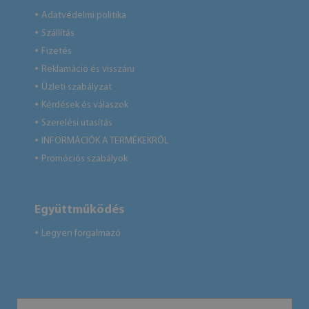
Adatvédelmi politika
●
Szállítás
●
Fizetés
●
Reklamáció és visszáru
●
Üzleti szabályzat
●
Kérdések és válaszok
●
Szerelési utasítás
●
INFORMÁCIÓK A TERMÉKEKRŐL
●
Promóciós szabályok
●
Együttműködés
Legyen forgalmazó
●