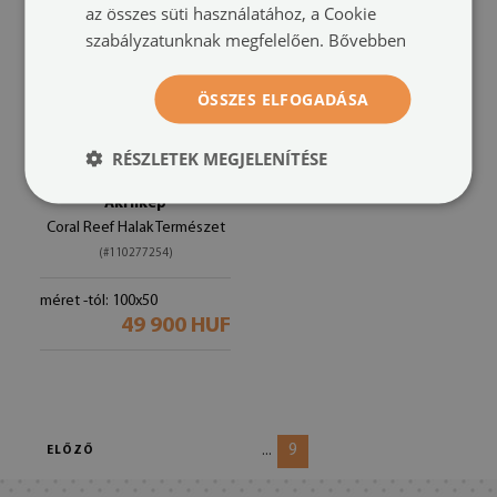
az összes süti használatához, a Cookie
szabályzatunknak megfelelően.
Bővebben
ÖSSZES ELFOGADÁSA
RÉSZLETEK MEGJELENÍTÉSE
Akrilkép
Coral Reef Halak Természet
(#110277254)
méret -tól: 100x50
49 900 HUF
9
...
ELŐZŐ