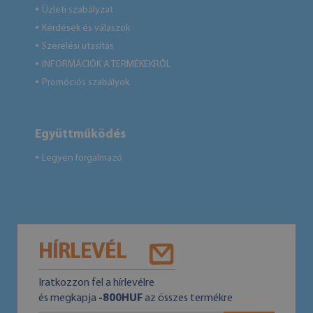
Üzleti szabályzat
●
Kérdések és válaszok
●
Szerelési utasítás
●
INFORMÁCIÓK A TERMÉKEKRŐL
●
Promóciós szabályok
●
Együttműködés
Legyen forgalmazó
●
HÍRLEVÉL
Iratkozzon fel a hírlevélre
és megkapja
-800HUF
az összes termékre