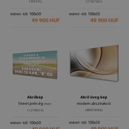
1399335)
121427265)
méret -tól: 100x50
méret -tól: 100x50
49 900 HUF
49 900 HUF
Akrilkép
Akril üveg kép
Street préri ég
modern absztrakció
(#oah-
(#80816968)
113749074)
méret -tól: 100x50
méret -tól: 100x50