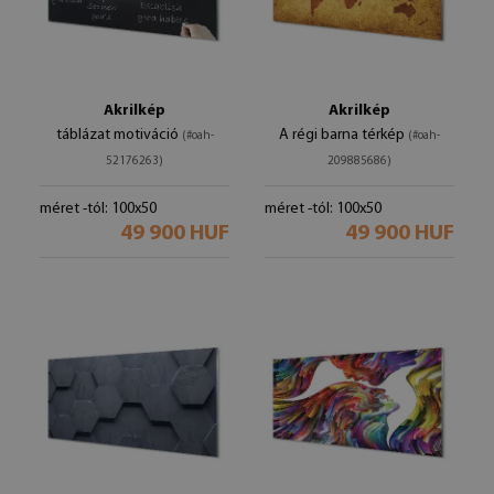
Akrilkép
Akrilkép
táblázat motiváció
A régi barna térkép
(#oah-
(#oah-
52176263)
209885686)
méret -tól: 100x50
méret -tól: 100x50
49 900 HUF
49 900 HUF