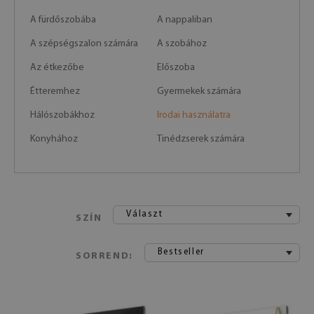
A fürdőszobába
A nappaliban
A szépségszalon számára
A szobához
Az étkezőbe
Előszoba
Étteremhez
Gyermekek számára
Hálószobákhoz
Irodai használatra
Konyhához
Tinédzserek számára
Választ
SZÍN
Bestseller
SORREND: