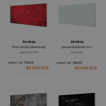
Akrilkép
Akrilkép
Piros mintás háromszög
geometriai körök
(#oah-
(#oah-96599393)
95953398)
méret -tól: 100x50
méret -tól: 100x50
49 900 HUF
49 900 HUF