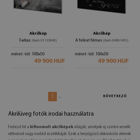
Akrilkép
Akrilkép
Farkas
A felirat fémes
(#oah-95130840)
(#oah-94981495)
méret -tól: 100x50
méret -tól: 100x50
49 900 HUF
49 900 HUF
1
...
KÖVETKEZŐ
Akrilüveg fotók irodai használatra
Fedezd fel a
kifinomult akrilképek
világát, amelyek új szintre emelik
otthonod vagy irodád esztétikáját. Ezek a lenyűgöző dekorációs elemek