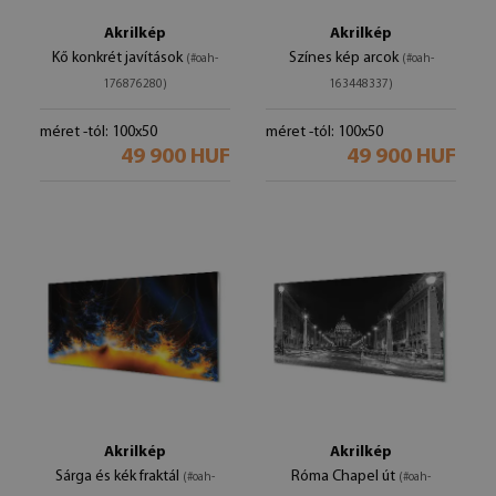
Akrilkép
Akrilkép
Kő konkrét javítások
Színes kép arcok
(#oah-
(#oah-
176876280)
163448337)
méret -tól: 100x50
méret -tól: 100x50
49 900 HUF
49 900 HUF
Akrilkép
Akrilkép
Sárga és kék fraktál
Róma Chapel út
(#oah-
(#oah-