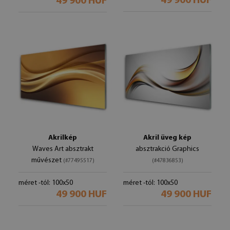
49 900 HUF
49 900 HUF
Akrilkép
Akril üveg kép
Waves Art absztrakt
absztrakció Graphics
művészet
(#77495517)
(#47836853)
méret -tól: 100x50
méret -tól: 100x50
49 900 HUF
49 900 HUF