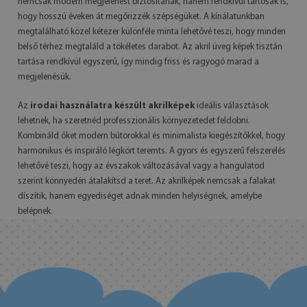
nemcsak modern megjelenést biztosítanak, hanem rendkívül tartósak is,
hogy hosszú éveken át megőrizzék szépségüket. A kínálatunkban
megtalálható közel kétezer különféle minta lehetővé teszi, hogy minden
belső térhez megtaláld a tökéletes darabot. Az akril üveg képek tisztán
tartása rendkívül egyszerű, így mindig friss és ragyogó marad a
megjelenésük.
Az
irodai használatra készült akrilképek
ideális választások
lehetnek, ha szeretnéd professzionális környezetedet feldobni.
Kombináld őket modern bútorokkal és minimalista kiegészítőkkel, hogy
harmonikus és inspiráló légkört teremts. A gyors és egyszerű felszerelés
lehetővé teszi, hogy az évszakok változásával vagy a hangulatod
szerint könnyedén átalakítsd a teret. Az akrilképek nemcsak a falakat
díszítik, hanem egyediséget adnak minden helyiségnek, amelybe
belépnek.