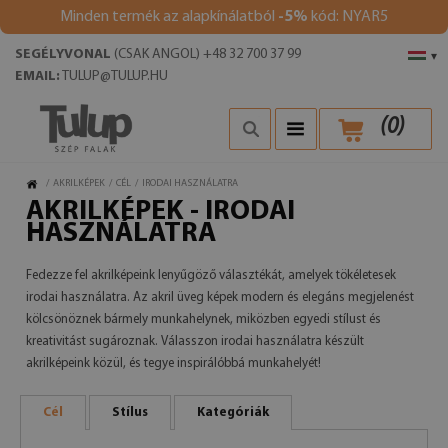
Minden termék az alapkínálatból
-5%
kód: NYAR5
SEGÉLYVONAL
(CSAK ANGOL) +48 32 700 37 99
▾
EMAIL:
TULUP@TULUP.HU
(
0
)
/
AKRILKÉPEK
/
CÉL
/
IRODAI HASZNÁLATRA
AKRILKÉPEK - IRODAI
HASZNÁLATRA
Fedezze fel akrilképeink lenyűgöző választékát, amelyek tökéletesek
irodai használatra. Az akril üveg képek modern és elegáns megjelenést
kölcsönöznek bármely munkahelynek, miközben egyedi stílust és
kreativitást sugároznak. Válasszon irodai használatra készült
akrilképeink közül, és tegye inspirálóbbá munkahelyét!
Cél
Stílus
Kategóriák