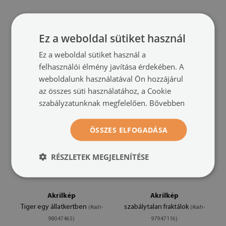
Akrilkép
Akrilkép
farkas szemet
Kutya
(#oah-99082950)
(#oah-98689619)
Ez a weboldal sütiket használ
méret -tól: 100x50
méret -tól: 100x50
Ez a weboldal sütiket használ a
49 900 HUF
49 900 HUF
felhasználói élmény javítása érdekében. A
weboldalunk használatával Ön hozzájárul
az összes süti használatához, a Cookie
szabályzatunknak megfelelően.
Bővebben
ÖSSZES ELFOGADÁSA
RÉSZLETEK MEGJELENÍTÉSE
Akrilkép
Akrilkép
Tiger egy állatkertben
szabálytalan fraktálok
(#oah-
(#oah-
98047465)
97947116)