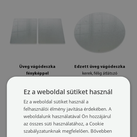
Üveg vágódeszka
Edzett üveg vágódeszka
fényképpel
kerek, félig átlátszó
dupla, félig átlátszó
kivitelben
(#dsdkfm-400000)
kivitelben
(#dsdkfm-200000)
Ez a weboldal sütiket használ
méret -tól: fi30 cm
7 900 HUF
méret -tól: 2 db 30x52 cm
Ez a weboldal sütiket használ a
14 900 HUF
felhasználói élmény javítása érdekében. A
weboldalunk használatával Ön hozzájárul
az összes süti használatához, a Cookie
szabályzatunknak megfelelően.
Bővebben