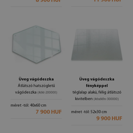
11 900 HUF
8 900 HUF
Üveg vágódeszka
Üveg vágódeszka
Átlátszó hatszögletű
fényképpel
vágódeszka
téglalap alakú, félig átlátszó
(#dkt-200000)
kivitelben
(#dsdkfm-300000)
méret -tól: 40x60 cm
7 900 HUF
méret -tól: 52x30 cm
9 900 HUF