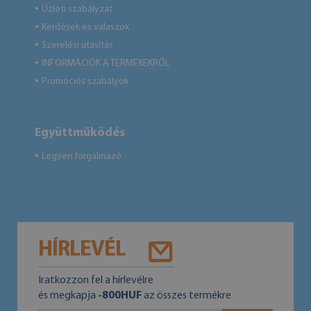
Üzleti szabályzat
●
Kérdések és válaszok
●
Szerelési utasítás
●
INFORMÁCIÓK A TERMÉKEKRŐL
●
Promóciós szabályok
●
Együttműködés
Legyen forgalmazó
●
HÍRLEVÉL
Iratkozzon fel a hírlevélre
és megkapja
-800HUF
az összes termékre