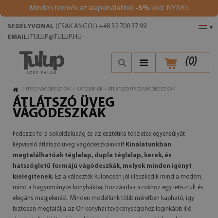
Minden termék az alapkínálatból
-5%
kód: NYAR5
SEGÉLYVONAL
(CSAK ANGOL) +48 32 700 37 99
▾
EMAIL:
TULUP@TULUP.HU
(
0
)
/
ÜVEG VÁGÓDESZKÁK
/
KATEGÓRIÁK
/
ÁTLÁTSZÓ ÜVEG VÁGÓDESZKÁK
ÁTLÁTSZÓ ÜVEG
VÁGÓDESZKÁK
Fedezze fel a sokoldalúság és az esztétika tökéletes egyensúlyát
képviselő átlátszó üveg vágódeszkáinkat!
Kínálatunkban
megtalálhatóak téglalap, dupla téglalap, kerek, és
hatszögletű formájú vágódeszkák, melyek minden igényt
kielégítenek.
Ez a választék különösen jól illeszkedik mind a modern,
mind a hagyományos konyhákba, hozzáadva azokhoz egy letisztult és
elegáns megjelenést. Minden modellünk több méretben kapható, így
biztosan megtalálja az Ön konyhai tevékenységeihez leginkább illő