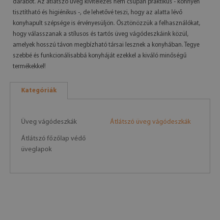
darabot. Az átlátszó üveg kivitelezés nem csupán praktikus - könnyen
tisztítható és higiénikus -, de lehetővé teszi, hogy az alatta lévő
konyhapult szépsége is érvényesüljön. Ösztönözzük a felhasználókat,
hogy válasszanak a stílusos és tartós üveg vágódeszkáink közül,
amelyek hosszú távon megbízható társai lesznek a konyhában. Tegye
szebbé és funkcionálisabbá konyháját ezekkel a kiváló minőségű
termékekkel!
Kategóriák
Üveg vágódeszkák
Átlátszó üveg vágódeszkák
Átlátszó főzőlap védő
üveglapok