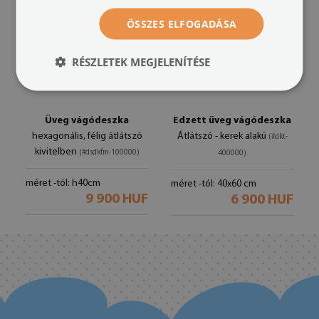
ÖSSZES ELFOGADÁSA
RÉSZLETEK MEGJELENÍTÉSE
Üveg vágódeszka
Edzett üveg vágódeszka
hexagonális, félig átlátszó
Átlátszó - kerek alakú
(#dkt-
kivitelben
(#dsdkfm-100000)
400000)
méret -tól: h40cm
méret -tól: 40x60 cm
9 900 HUF
6 900 HUF