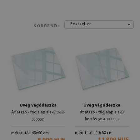
Bestseller
SORREND:
Üveg vágódeszka
Üveg vágódeszka
Átlátszó - téglalap alakú
átlátszó - téglalap alakú
(#dkt-
kettős
(#dkt-100000)
300000)
méret -tól: 40x60 cm
méret -tól: 40x60 cm