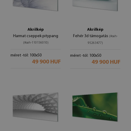
Akrilkép
Akrilkép
Harmat cseppek pitypang
Fehér 3d támogatás
(#oah-
(#oah-110156010)
95263477)
méret -tól: 100x50
méret -tól: 100x50
49 900 HUF
49 900 HUF