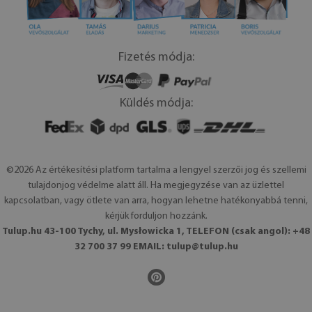
Fizetés módja:
Küldés módja:
©2026 Az értékesítési platform tartalma a lengyel szerzői jog és szellemi
tulajdonjog védelme alatt áll. Ha megjegyzése van az üzlettel
kapcsolatban, vagy ötlete van arra, hogyan lehetne hatékonyabbá tenni,
kérjük forduljon hozzánk.
Tulup.hu 43-100 Tychy, ul. Mysłowicka 1, TELEFON (csak angol): +48
32 700 37 99 EMAIL:
tulup@tulup.hu