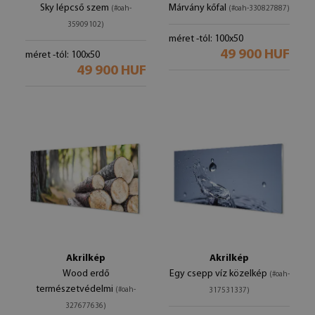
Sky lépcső szem
Márvány kőfal
(#oah-
(#oah-330827887)
35909102)
méret -tól: 100x50
49 900 HUF
méret -tól: 100x50
49 900 HUF
Akrilkép
Akrilkép
Wood erdő
Egy csepp víz közelkép
(#oah-
természetvédelmi
(#oah-
317531337)
327677636)