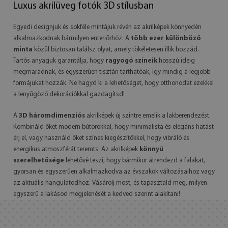
Luxus akrilüveg fotók 3D stílusban
Egyedi designjuk és sokféle mintájuk révén az akrilképek könnyedén
alkalmazkodnak bármilyen enteriőrhöz. A
több ezer különböző
minta
közül biztosan találsz olyat, amely tökéletesen illik hozzád.
Tartós anyaguk garantálja, hogy
ragyogó színeik
hosszú ideig
megmaradnak, és egyszerűen tisztán tarthatóak, így mindig a legjobb
formájukat hozzák. Ne hagyd ki a lehetőséget, hogy otthonodat ezekkel
a lenyűgöző dekorációkkal gazdagítsd!
A
3D háromdimenziós
akrilképek új szintre emelik a lakberendezést.
Kombináld őket modern bútorokkal, hogy minimalista és elegáns hatást
érj el, vagy használd őket színes kiegészítőkkel, hogy vibráló és
energikus atmoszférát teremts. Az akrilképek
könnyű
szerelhetősége
lehetővé teszi, hogy bármikor átrendezd a falakat,
gyorsan és egyszerűen alkalmazkodva az évszakok változásaihoz vagy
az aktuális hangulatodhoz. Vásárolj most, és tapasztald meg, milyen
egyszerű a lakásod megjelenését a kedved szerint alakítani!