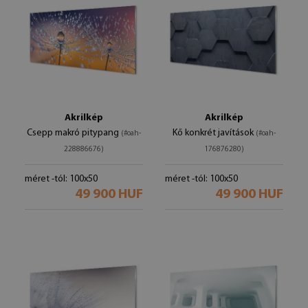
Akrilkép
Akrilkép
Csepp makró pitypang
Kő konkrét javítások
(#oah-
(#oah-
228886676)
176876280)
méret -tól: 100x50
méret -tól: 100x50
49 900 HUF
49 900 HUF