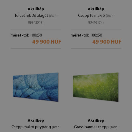
Akrilkép
Akrilkép
Tölcsérek 3d alagút
Csepp fű makró
(#oah-
(#oah-
89942519)
83416174)
méret -tól: 100x50
méret -tól: 100x50
49 900 HUF
49 900 HUF
Akrilkép
Akrilkép
Csepp makró pitypang
Grass harmat csepp
(#oah-
(#oah-