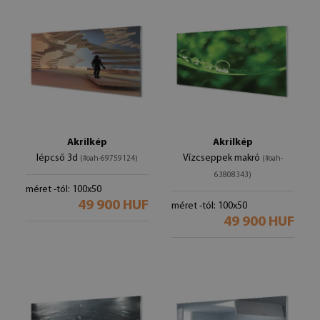
Akrilkép
Akrilkép
lépcső 3d
Vízcseppek makró
(#oah-69759124)
(#oah-
63808343)
méret -tól: 100x50
49 900 HUF
méret -tól: 100x50
49 900 HUF