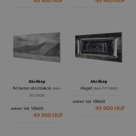
49 900 HUF
49 900 HUF
Akrilkép
Akrilkép
Kő beton absztrakció
Alagút
(#oah-
(#oah-70723682)
70723928)
méret -tól: 100x50
49 900 HUF
méret -tól: 100x50
49 900 HUF