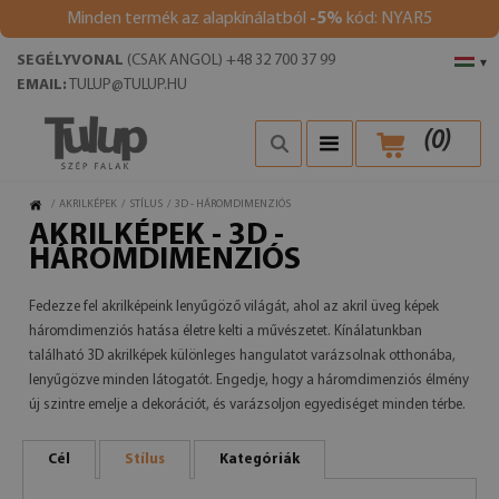
Minden termék az alapkínálatból
-5%
kód: NYAR5
SEGÉLYVONAL
(CSAK ANGOL) +48 32 700 37 99
▾
EMAIL:
TULUP@TULUP.HU
(
0
)
/
AKRILKÉPEK
/
STÍLUS
/
3D - HÁROMDIMENZIÓS
AKRILKÉPEK - 3D -
HÁROMDIMENZIÓS
Fedezze fel akrilképeink lenyűgöző világát, ahol az akril üveg képek
háromdimenziós hatása életre kelti a művészetet. Kínálatunkban
található 3D akrilképek különleges hangulatot varázsolnak otthonába,
lenyűgözve minden látogatót. Engedje, hogy a háromdimenziós élmény
új szintre emelje a dekorációt, és varázsoljon egyediséget minden térbe.
Cél
Stílus
Kategóriák