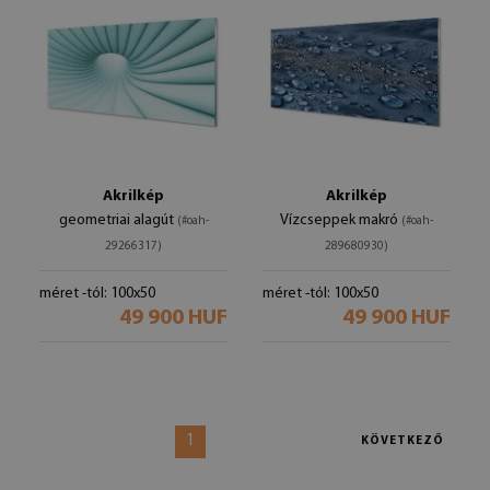
Akrilkép
Akrilkép
geometriai alagút
Vízcseppek makró
(#oah-
(#oah-
29266317)
289680930)
méret -tól: 100x50
méret -tól: 100x50
49 900 HUF
49 900 HUF
1
KÖVETKEZŐ