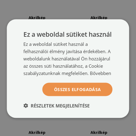
Akrilkép
Akrilkép
Water drop levél
Egy csepp víz közelkép
(#oah-
(#oah-
Ez a weboldal sütiket használ
377309220)
363274845)
Ez a weboldal sütiket használ a
méret -tól: 100x50
méret -tól: 100x50
felhasználói élmény javítása érdekében. A
49 900 HUF
49 900 HUF
weboldalunk használatával Ön hozzájárul
az összes süti használatához, a Cookie
szabályzatunknak megfelelően.
Bővebben
ÖSSZES ELFOGADÁSA
RÉSZLETEK MEGJELENÍTÉSE
Akrilkép
Akrilkép