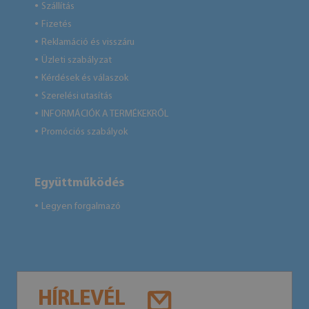
Szállítás
●
Fizetés
●
Reklamáció és visszáru
●
Üzleti szabályzat
●
Kérdések és válaszok
●
Szerelési utasítás
●
INFORMÁCIÓK A TERMÉKEKRŐL
●
Promóciós szabályok
●
Együttműködés
Legyen forgalmazó
●
HÍRLEVÉL