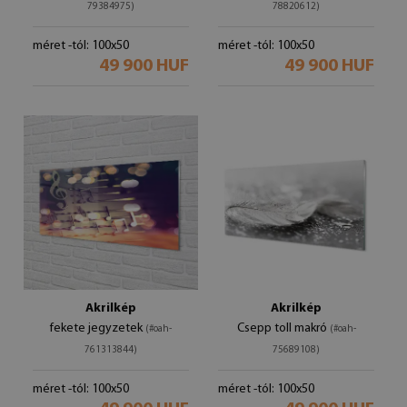
79384975)
78820612)
méret -tól: 100x50
méret -tól: 100x50
49 900 HUF
49 900 HUF
Akrilkép
Akrilkép
fekete jegyzetek
Csepp toll makró
(#oah-
(#oah-
761313844)
75689108)
méret -tól: 100x50
méret -tól: 100x50