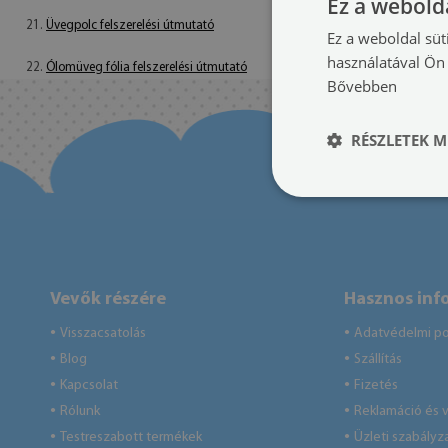
Ez a webolda
21.
Üvegpolc felszerelési útmutató
Ez a weboldal süt
használatával Ön 
22.
Ólomüveg fólia felszerelési útmutató
Bővebben
RÉSZLETEK M
Vevők részére
Hasznos inf
Visszacsatolás
Adatvédelmi pol
●
●
Blog
Szállítás
●
●
Kapcsolat
Fizetés
●
●
Rólunk
Reklamáció és v
●
●
Testreszabott termékek
Üzleti szabályz
●
●