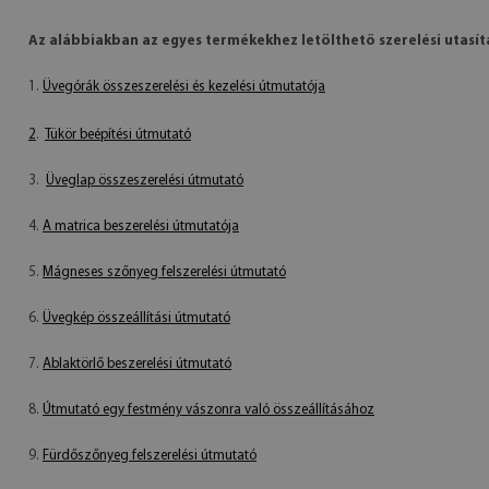
Az alábbiakban az egyes termékekhez letölthető szerelési utasít
1.
Üvegórák összeszerelési és kezelési útmutatója
2
.
Tükör beépítési útmutató
3.
Üveglap összeszerelési útmutató
4.
A matrica beszerelési útmutatója
5.
Mágneses szőnyeg felszerelési útmutató
6.
Üvegkép összeállítási útmutató
7.
Ablaktörlő beszerelési útmutató
8.
Útmutató egy festmény vászonra való összeállításához
9.
Fürdőszőnyeg felszerelési útmutató