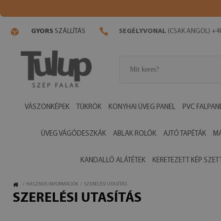
GYORS
SZÁLLÍTÁS
SEGÉLYVONAL
(CSAK ANGOL) +48
VÁSZONKÉPEK
TÜKRÖK
KONYHAI ÜVEG PANEL
PVC FALPAN
ÜVEG VÁGÓDESZKÁK
ABLAK ROLÓK
AJTÓ TAPÉTÁK
M
KANDALLÓ ALÁTÉTEK
KERETEZETT KÉP SZET
/
HASZNOS INFORMÁCIÓK
/
SZERELÉSI UTASÍTÁS
SZERELÉSI UTASÍTÁS