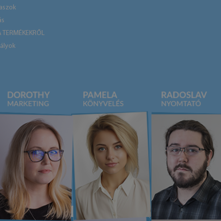
laszok
ás
A TERMÉKEKRŐL
ályok