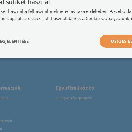
l sütiket használ
iket használ a felhasználói élmény javítása érdekében. A webolda
hozzájárul az összes süti használatához, a Cookie szabályzatunk
EGJELENÍTÉSE
ÖSSZES 
ormációk
Együttműködés
itika
Legyen forgalmazó
●
isszáru
at