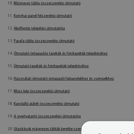
10.
Mágneses tábla összeszerelési útmutató
11.
Konyhai panel felszerelési útmutató
12.
Akrilfestés telepítési útmutatója
13.
Parafa tábla összeszerelési útmutató
14.
Útmutató öntapadós tapéták és fotótapéták telepítéséhez
15.
Útmutató tapéták és fotótapéták telepítéséhez
16.
Használati útmutató öntapadó falpanelekhez és csempékhez
17.
Moss kép összeszerelési útmutató
18.
Kandalló alátét összeszerelési útmutató
19.
A gyertyatartó összeszerelési útmutatója
20.
Utasítások mágneses táblák keretbe szereléséhez