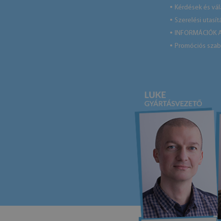
Kérdések és vá
●
Szerelési utasít
●
INFORMÁCIÓK 
●
Promóciós szab
●