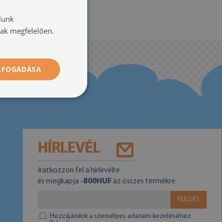
lunk
nak megfelelően.
ELFOGADÁSA
HÍRLEVÉL
Iratkozzon fel a hírlevélre
és megkapja
-800HUF
az összes termékre
KÜLDÉS
Hozzájárulok a személyes adataim kezeléséhez