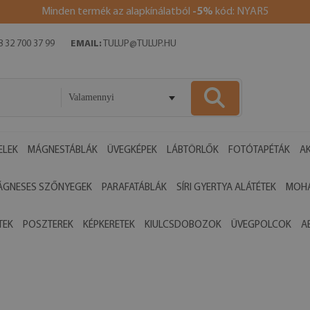
Minden termék az alapkínálatból
-5%
kód: NYAR5
 32 700 37 99
EMAIL:
TULUP@TULUP.HU
Valamennyi
ELEK
MÁGNESTÁBLÁK
ÜVEGKÉPEK
LÁBTÖRLŐK
FOTÓTAPÉTÁK
AK
ÁGNESES SZŐNYEGEK
PARAFATÁBLÁK
SÍRI GYERTYA ALÁTÉTEK
MOHA
TEK
POSZTEREK
KÉPKERETEK
KIULCSDOBOZOK
ÜVEGPOLCOK
A