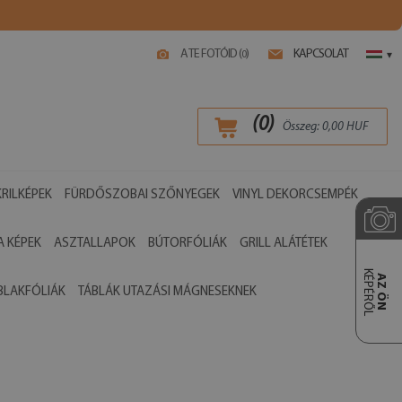
A TE FOTÓID (
)
KAPCSOLAT
0
▾
(
0
)
Összeg:
0,00
HUF
RILKÉPEK
FÜRDŐSZOBAI SZŐNYEGEK
VINYL DEKORCSEMPÉK
 KÉPEK
ASZTALLAPOK
BÚTORFÓLIÁK
GRILL ALÁTÉTEK
KÉPÉRŐL
AZ ÖN
BLAKFÓLIÁK
TÁBLÁK UTAZÁSI MÁGNESEKNEK