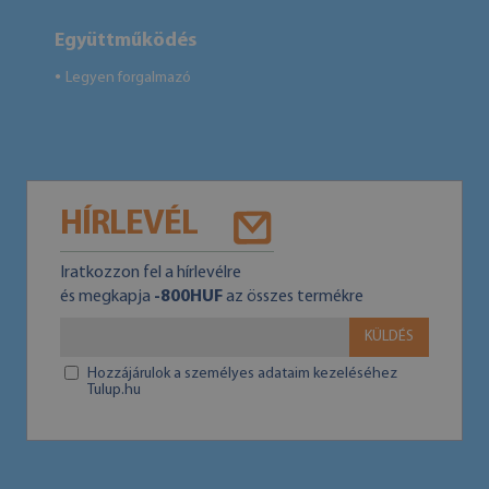
Együttműködés
Legyen forgalmazó
●
HÍRLEVÉL
Iratkozzon fel a hírlevélre
és megkapja
-800HUF
az összes termékre
KÜLDÉS
Hozzájárulok a személyes adataim kezeléséhez
Tulup.hu