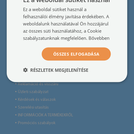
Blog
●
Ez a weboldal sütiket használ a
Kapcsolat
●
felhasználói élmény javítása érdekében. A
Rólunk
●
weboldalunk használatával Ön hozzájárul
Testreszabott termékek
●
az összes süti használatához, a Cookie
szabályzatunknak megfelelően.
Bővebben
Hasznos információk
ÖSSZES ELFOGADÁSA
Adatvédelmi politika
●
Szállítás
●
RÉSZLETEK MEGJELENÍTÉSE
Fizetés
●
Reklamáció és visszáru
●
Üzleti szabályzat
●
Kérdések és válaszok
●
Szerelési utasítás
●
INFORMÁCIÓK A TERMÉKEKRŐL
●
Promóciós szabályok
●