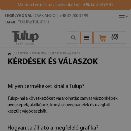
Minden termék az alapkínálatból
-5%
kód: NYAR5
SEGÉLYVONAL
(CSAK ANGOL) +48 32 700 37 99
▾
EMAIL:
TULUP@TULUP.HU
(
0
)
/
HASZNOS INFORMÁCIÓK
/
KÉRDÉSEK ÉS VÁLASZOK
KÉRDÉSEK ÉS VÁLASZOK
Milyen termékeket kínál a Tulup?
Tulup-nál a következőket vásárolhatja: canvas vászonképek,
üvegképek, akrilképek, konyhai üvegpanelek és üvegből
készült vágódeszkák.
Hogyan található a megfelelő grafika?