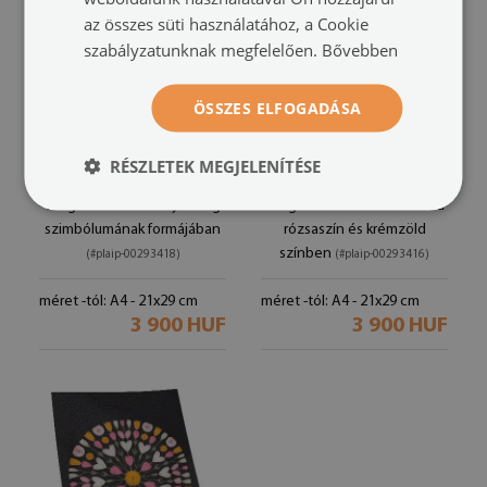
az összes süti használatához, a Cookie
szabályzatunknak megfelelően.
Bővebben
ÖSSZES ELFOGADÁSA
RÉSZLETEK MEGJELENÍTÉSE
Retro plakát
Poszter nyomtatás
virágszirmok a könnyedség
virágos mandala szimmetria
szimbólumának formájában
rózsaszín és krémzöld
színben
(#plaip-00293418)
(#plaip-00293416)
méret -tól: A4 - 21x29 cm
méret -tól: A4 - 21x29 cm
3 900 HUF
3 900 HUF