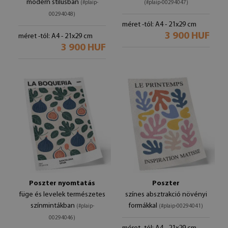
modern stílusban
(#plaip-
(#plaip-00294047)
00294048)
méret -tól: A4 - 21x29 cm
3 900 HUF
méret -tól: A4 - 21x29 cm
3 900 HUF
Poszter nyomtatás
Poszter
füge és levelek természetes
színes absztrakció növényi
színmintákban
formákkal
(#plaip-
(#plaip-00294041)
00294046)