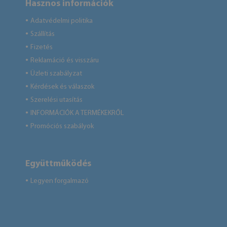
Hasznos információk
Adatvédelmi politika
●
Szállítás
●
Fizetés
●
Reklamáció és visszáru
●
Üzleti szabályzat
●
Kérdések és válaszok
●
Szerelési utasítás
●
INFORMÁCIÓK A TERMÉKEKRŐL
●
Promóciós szabályok
●
Együttműködés
Legyen forgalmazó
●