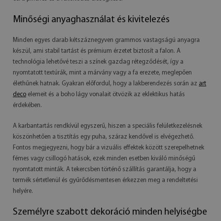
Minőségi anyaghasználat és kivitelezés
Minden egyes darab kétszáznegyven grammos vastagságú anyagra
készül, ami stabil tartást és prémium érzetet biztosít a falon. A
technológia lehetővé teszi a színek gazdag rétegződését, így a
nyomtatott textúrák, mint a márvány vagy a fa erezete, meglepően
élethűnek hatnak. Gyakran előfordul, hogy a lakberendezés során az
art
deco
elemeit és a boho lágy vonalait ötvözik az eklektikus hatás
érdekében.
A karbantartás rendkívül egyszerű, hiszen a speciális felületkezelésnek
köszönhetően a tisztítás egy puha, száraz kendővel is elvégezhető.
Fontos megjegyezni, hogy bár a vizuális effektek között szerepelhetnek
fémes vagy csillogó hatások, ezek minden esetben kiváló minőségű
nyomtatott minták. A tekercsben történő szállítás garantálja, hogy a
termék sértetlenül és gyűrődésmentesen érkezzen meg a rendeltetési
helyére.
Személyre szabott dekoráció minden helyiségbe