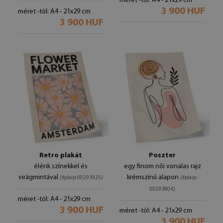
méret -tól: A4 - 21x29 cm
3 900 HUF
méret -tól: A4 - 21x29 cm
3 900 HUF
Retro plakát
Poszter
élénk színekkel és
egy finom női vonalas rajz
virágmintával
krémszínű alapon
(#plaip-00293925)
(#plaip-
00293804)
méret -tól: A4 - 21x29 cm
3 900 HUF
méret -tól: A4 - 21x29 cm
3 900 HUF