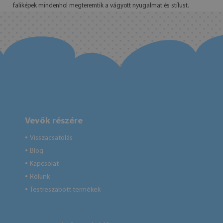
faliképek mindenhol megteremtik a vágyott nyugalmat és stílust.
Vevők részére
Visszacsatolás
●
Blog
●
Kapcsolat
●
Rólunk
●
Testreszabott termékek
●