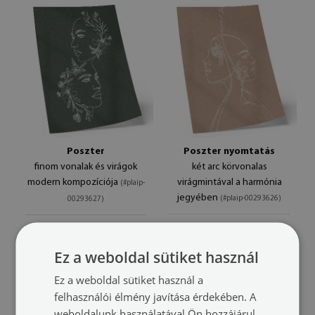
Poszter
Poszter nyomtatás
finom vonalak és virágok
két arc körvonalas
modern kompozíciója
virágmintával a harmónia
(#plaip-
jegyében
(#plaip-00293626)
00293627)
méret -tól: A4 - 21x29 cm
méret -tól: A4 - 21x29 cm
3 900 HUF
3 900 HUF
Ez a weboldal sütiket használ
Ez a weboldal sütiket használ a
felhasználói élmény javítása érdekében. A
weboldalunk használatával Ön hozzájárul