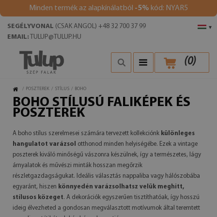
Minden termék az alapkínálatból
-5%
kód: NYAR5
SEGÉLYVONAL
(CSAK ANGOL) +48 32 700 37 99
▾
EMAIL:
TULUP@TULUP.HU
(
0
)
/
POSZTEREK
/
STÍLUS
/
BOHO
BOHO STÍLUSÚ FALIKÉPEK ÉS
POSZTEREK
A boho stílus szerelmesei számára tervezett kollekciónk
különleges
hangulatot varázsol
otthonod minden helyiségébe. Ezek a vintage
poszterek kiváló minőségű vászonra készülnek, így a természetes, lágy
árnyalatok és művészi minták hosszan megőrzik
részletgazdagságukat. Ideális választás nappaliba vagy hálószobába
egyaránt, hiszen
könnyedén varázsolhatsz velük meghitt,
stílusos közeget
. A dekorációk egyszerűen tisztíthatóak, így hosszú
ideig élvezheted a gondosan megválasztott motívumok által teremtett