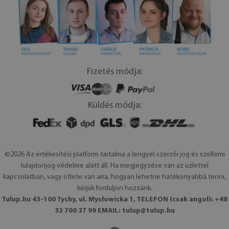
Fizetés módja:
Küldés módja:
©2026 Az értékesítési platform tartalma a lengyel szerzői jog és szellemi
tulajdonjog védelme alatt áll. Ha megjegyzése van az üzlettel
kapcsolatban, vagy ötlete van arra, hogyan lehetne hatékonyabbá tenni,
kérjük forduljon hozzánk.
Tulup.hu 43-100 Tychy, ul. Mysłowicka 1, TELEFON (csak angol): +48
32 700 37 99 EMAIL:
tulup@tulup.hu