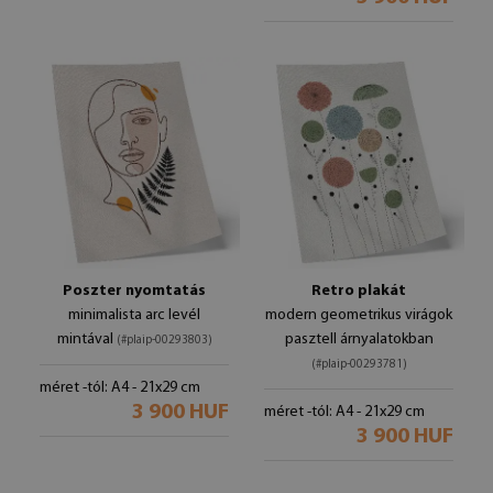
Poszter nyomtatás
Retro plakát
minimalista arc levél
modern geometrikus virágok
mintával
pasztell árnyalatokban
(#plaip-00293803)
(#plaip-00293781)
méret -tól: A4 - 21x29 cm
3 900 HUF
méret -tól: A4 - 21x29 cm
3 900 HUF