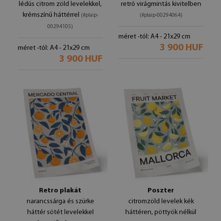
lédús citrom zöld levelekkel,
retró virágmintás kivitelben
krémszínű háttérrel
(#plaip-
(#plaip-00294064)
00294105)
méret -tól: A4 - 21x29 cm
3 900 HUF
méret -tól: A4 - 21x29 cm
3 900 HUF
Retro plakát
Poszter
narancssárga és szürke
citromzöld levelek kék
háttér sötét levelekkel
háttéren, pöttyök nélkül