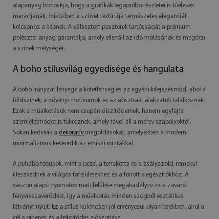
alapanyag biztosítja, hogy a grafikák legapróbb részletei is tűélesek
maradjanak, miközben a szövet textúrája természetes eleganciát
kölcsönöz a képnek. A választott poszterek tartósságát a prémium
polészter anyag garantálja, amely ellenáll az idő múlásának és megőrzi
a színek mélységét.
A boho stílusvilág egyedisége és hangulata
A boho irányzat lényege a kötetlenség és az egyéni kifejezésmód, ahol a
földszínek, a növényi motívumok és az absztrakt alakzatok találkoznak.
Ezek a műalkotások nem csupán díszítőelemek, hanem egyfajta
szemléletmódot is tükröznek, amely távol áll a merev szabályoktól.
Sokan kedvelik a
dekoratív
megoldásokat, amelyekben a modern
minimalizmus keveredik az etnikai mintákkal.
A puhább tónusok, mint a bézs, a terrakotta és a zsályazöld, remekül
illeszkednek a világos fafelületekhez és a fonott kiegészítőkhöz. A
vászon alapú nyomatok matt felülete megakadályozza a zavaró
fényvisszaverődést, így a műalkotás minden szögből esztétikus
látványt nyújt. Ez a stílus különösen jól érvényesül olyan terekben, ahol a
cél a pihenés és a feltöltődés elősegítése.