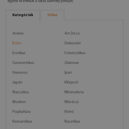
egyedi esztétikát a lakás bármely pontján.
Kategóriák
Stílus
Anime
Art Deco
Boho
Dekoratív
Erotikus
Futurisztikus
Geometrikus
Glamour
Humoros
Ipari
Japán
Kifejező
Klasszikus
Minimalista
Modern
Művészi
Popkultúra
Retró
Romantikus
Rusztikus