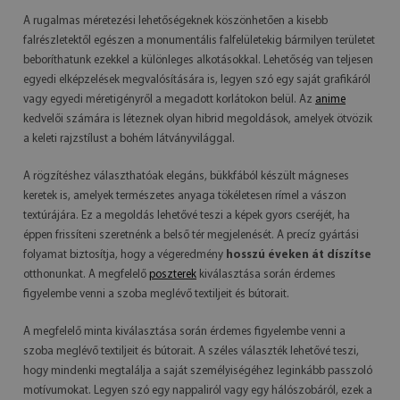
A rugalmas méretezési lehetőségeknek köszönhetően a kisebb
falrészletektől egészen a monumentális falfelületekig bármilyen területet
beboríthatunk ezekkel a különleges alkotásokkal. Lehetőség van teljesen
egyedi elképzelések megvalósítására is, legyen szó egy saját grafikáról
vagy egyedi méretigényről a megadott korlátokon belül. Az
anime
kedvelői számára is léteznek olyan hibrid megoldások, amelyek ötvözik
a keleti rajzstílust a bohém látványvilággal.
A rögzítéshez választhatóak elegáns, bükkfából készült mágneses
keretek is, amelyek természetes anyaga tökéletesen rímel a vászon
textúrájára. Ez a megoldás lehetővé teszi a képek gyors cseréjét, ha
éppen frissíteni szeretnénk a belső tér megjelenését. A precíz gyártási
folyamat biztosítja, hogy a végeredmény
hosszú éveken át díszítse
otthonunkat. A megfelelő
poszterek
kiválasztása során érdemes
figyelembe venni a szoba meglévő textiljeit és bútorait.
A megfelelő minta kiválasztása során érdemes figyelembe venni a
szoba meglévő textiljeit és bútorait. A széles választék lehetővé teszi,
hogy mindenki megtalálja a saját személyiségéhez leginkább passzoló
motívumokat. Legyen szó egy nappaliról vagy egy hálószobáról, ezek a