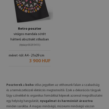
Retro poszter
virágos mandala sötét
hátterű absztrakt stílusban
(#plaip-00293415)
méret -tól: A4 - 21x29 cm
3 900 HUF
Poszterek
a
boho
stílus jegyében az otthonunk falain a szabadság
és a természetközeli életérzés megtestesítői. Ezek a dekorációs tárgyak
lágy színeikkel és organikus formáikkal képesek azonnal megváltoztatni
egy helyiség hangulatát,
nyugalmat és harmóniát árasztva
minden sarokba. A magas minőségű, múzeumi minőségű vászon