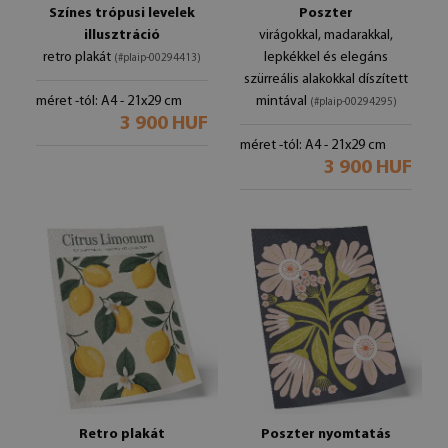
Színes trópusi levelek
Poszter
illusztráció
virágokkal, madarakkal,
retro plakát
lepkékkel és elegáns
(#plaip-00294413)
szürreális alakokkal díszített
méret -tól: A4 - 21x29 cm
mintával
(#plaip-00294295)
3 900 HUF
méret -tól: A4 - 21x29 cm
3 900 HUF
Retro plakát
Poszter nyomtatás