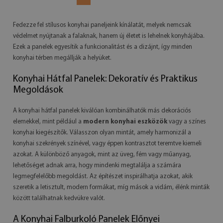
Fedezze fel stílusos konyhai paneljeink kínálatát, melyek nemcsak
védelmet nyújtanak a falaknak, hanem új életet is lehelnek konyhájába.
Ezek a panelek egyesítik a funkcionalitást és a dizájnt, így minden
konyhai térben megállják a helyüket.
Konyhai Hátfal Panelek: Dekoratív és Praktikus
Megoldások
A konyhai hátfal panelek kiválóan kombinálhatók más dekorációs
elemekkel, mint például a
modern konyhai eszközök
vagy a színes
konyhai kiegészítők. Válasszon olyan mintát, amely harmonizál a
konyhai szekrények színével, vagy éppen kontrasztot teremtve kiemeli
azokat. A különböző anyagok, mint az üveg, fém vagy műanyag,
lehetőséget adnak arra, hogy mindenki megtalálja a számára
legmegfelelőbb megoldást. Az építészet inspirálhatja azokat, akik
szeretik a letisztult, modern formákat, míg mások a vidám, élénk minták
között találhatnak kedvükre valót.
A Konyhai Falburkoló Panelek Előnyei