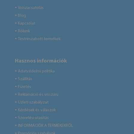
Visszacsatolás
●
Blog
●
Kapcsolat
●
Rólunk
●
Testreszabott termékek
●
Hasznos információk
Adatvédelmi politika
●
Szállítás
●
Fizetés
●
Reklamáció és visszáru
●
Üzleti szabályzat
●
Kérdések és válaszok
●
Szerelési utasítás
●
INFORMÁCIÓK A TERMÉKEKRŐL
●
Promóciós szabályok
●