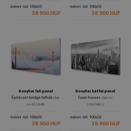
méret -tól: 100x50
méret -tól: 100x50
38 900 HUF
38 900 HUF
Konyhai fali panel
Konyhai hátfal panel
Építészet bridge felhők
Town houses
(#pk-
(#pk-nn-
nn-4223048)
170076863)
méret -tól: 100x50
méret -tól: 100x50
38 900 HUF
38 900 HUF