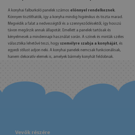
A konyhai falburkoló panelek számos
előnnyel rendelkeznek
.
Könnyen tisztíthatók, így a konyha mindig higiénikus és tiszta marad.
Megvédik a falat a nedvességtől és a szennyeződésektől, így hosszú
távon megőrzik annak állapotát. Emellett a panelek tartósak és
kényelmesek a mindennapi használat során. A színek és minták széles
választéka lehetővé teszi, hogy
személyre szabja a konyháját
, és
egyedi stílust adjon neki. A konyhai panelek nemcsak funkcionálisak,
hanem dekoratív elemek is, amelyek bármely konyhát feldobnak.
Vevők részére