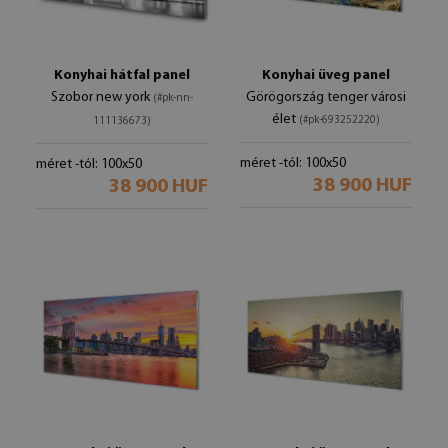
Konyhai hátfal panel
Konyhai üveg panel
Szobor new york
Görögország tenger városi
(#pk-nn-
élet
(#pk-693252220)
111136673)
méret -tól: 100x50
méret -tól: 100x50
38 900 HUF
38 900 HUF