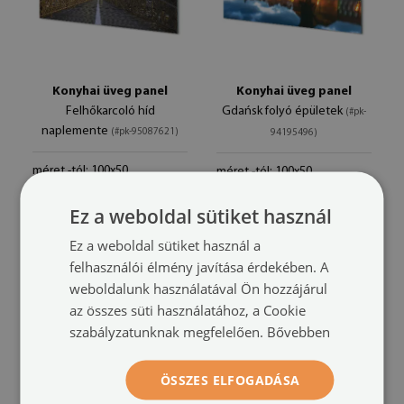
Konyhai üveg panel
Konyhai üveg panel
Felhőkarcoló híd
Gdańsk folyó épületek
(#pk-
naplemente
(#pk-95087621)
94195496)
méret -tól: 100x50
méret -tól: 100x50
38 900 HUF
38 900 HUF
Ez a weboldal sütiket használ
Ez a weboldal sütiket használ a
felhasználói élmény javítása érdekében. A
weboldalunk használatával Ön hozzájárul
az összes süti használatához, a Cookie
szabályzatunknak megfelelően.
Bővebben
ÖSSZES ELFOGADÁSA