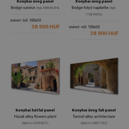
Konyhai üveg panel
Konyhai üveg panel
Bridge sunrise
Bridge folyó napkelte
(#pk-308040394)
(#pk-
175819959)
méret -tól: 100x50
38 900 HUF
méret -tól: 100x50
38 900 HUF
Konyhai hátfal panel
Konyhai üveg fali panel
Házak alley flowers plant
Tunnel alley architecture
(#pk-nn-54793657)
(#pk-nn-43877162)