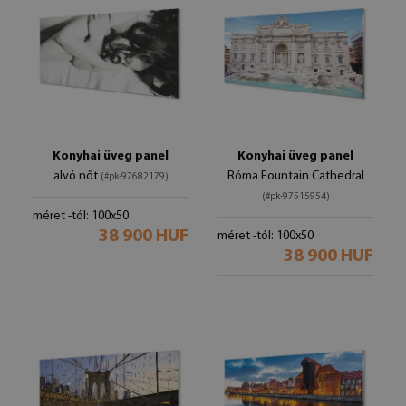
Konyhai üveg panel
Konyhai üveg panel
alvó nőt
Róma Fountain Cathedral
(#pk-97682179)
(#pk-97515954)
méret -tól: 100x50
38 900 HUF
méret -tól: 100x50
38 900 HUF