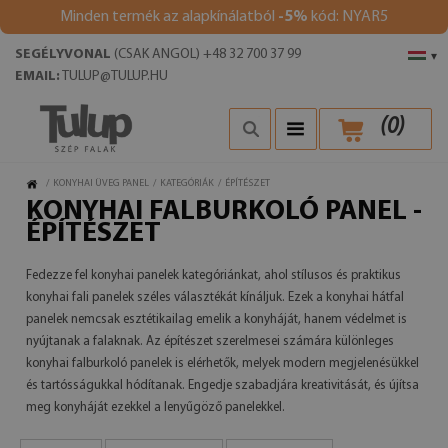
Minden termék az alapkínálatból
-5%
kód: NYAR5
SEGÉLYVONAL
(CSAK ANGOL) +48 32 700 37 99
▾
EMAIL:
TULUP@TULUP.HU
(
0
)
/
KONYHAI ÜVEG PANEL
/
KATEGÓRIÁK
/
ÉPÍTÉSZET
KONYHAI FALBURKOLÓ PANEL -
ÉPÍTÉSZET
Fedezze fel konyhai panelek kategóriánkat, ahol stílusos és praktikus
konyhai fali panelek széles választékát kínáljuk. Ezek a konyhai hátfal
panelek nemcsak esztétikailag emelik a konyháját, hanem védelmet is
nyújtanak a falaknak. Az építészet szerelmesei számára különleges
konyhai falburkoló panelek is elérhetők, melyek modern megjelenésükkel
és tartósságukkal hódítanak. Engedje szabadjára kreativitását, és újítsa
meg konyháját ezekkel a lenyűgöző panelekkel.