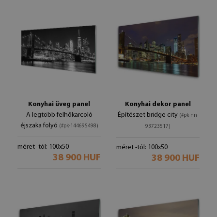
Konyhai üveg panel
Konyhai dekor panel
A legtöbb felhőkarcoló
Építészet bridge city
(#pk-nn-
éjszaka folyó
(#pk-144695498)
93723517)
méret -tól: 100x50
méret -tól: 100x50
38 900 HUF
38 900 HUF