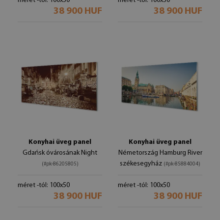
méret -tól: 100x50
méret -tól: 100x50
38 900 HUF
38 900 HUF
Konyhai üveg panel
Konyhai üveg panel
Gdańsk óvárosának Night
Németország Hamburg River
székesegyház
(#pk-86205805)
(#pk-85884004)
méret -tól: 100x50
méret -tól: 100x50
38 900 HUF
38 900 HUF