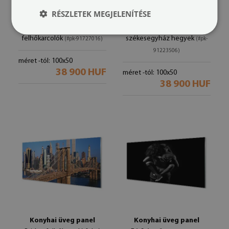
RÉSZLETEK MEGJELENÍTÉSE
Konyhai üveg panel
Konyhai üveg panel
Éjszakai panoráma Varsó
Olaszország Panorama
felhőkarcolók
székesegyház hegyek
(#pk-91727016)
(#pk-
91223506)
méret -tól: 100x50
38 900 HUF
méret -tól: 100x50
38 900 HUF
Konyhai üveg panel
Konyhai üveg panel