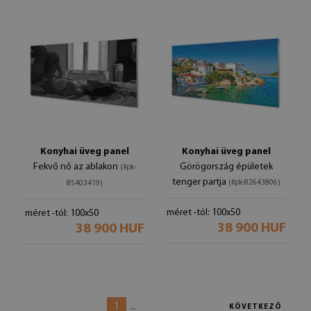
Konyhai üveg panel
Konyhai üveg panel
Fekvő nő az ablakon
Görögország épületek
(#pk-
tenger partja
(#pk-82643806)
85403419)
méret -tól: 100x50
méret -tól: 100x50
38 900 HUF
38 900 HUF
1
...
KÖVETKEZŐ