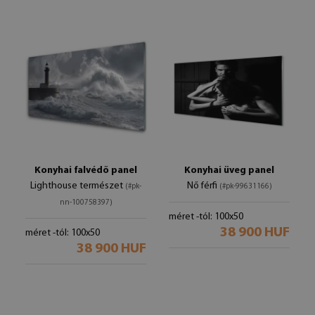
Konyhai falvédő panel
Konyhai üveg panel
Lighthouse természet
Nő férfi
(#pk-
(#pk-99631166)
nn-100758397)
méret -tól: 100x50
38 900 HUF
méret -tól: 100x50
38 900 HUF