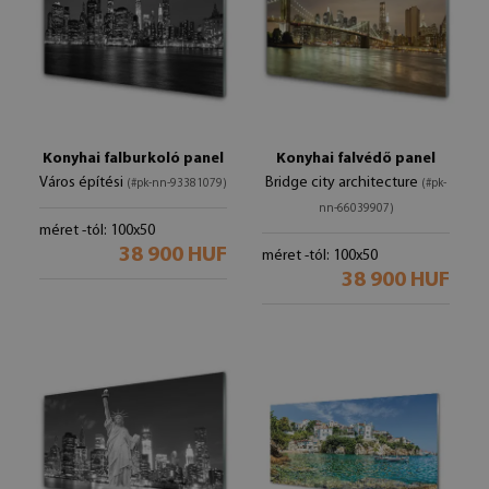
Konyhai falburkoló panel
Konyhai falvédő panel
Város építési
Bridge city architecture
(#pk-nn-93381079)
(#pk-
nn-66039907)
méret -tól: 100x50
38 900 HUF
méret -tól: 100x50
38 900 HUF