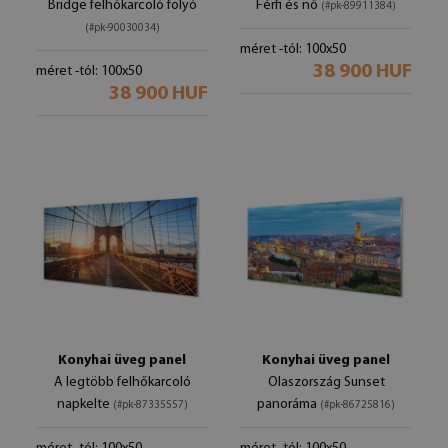
Bridge felhőkarcoló folyó
Férfi és nő
(#pk-89911384)
(#pk-90030034)
méret -tól: 100x50
38 900 HUF
méret -tól: 100x50
38 900 HUF
Konyhai üveg panel
Konyhai üveg panel
A legtöbb felhőkarcoló
Olaszország Sunset
napkelte
panoráma
(#pk-87335557)
(#pk-86725816)