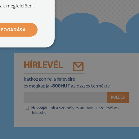
nak megfelelően.
ELFOGADÁSA
HÍRLEVÉL
Iratkozzon fel a hírlevélre
és megkapja
-800HUF
az összes termékre
KÜLDÉS
Hozzájárulok a személyes adataim kezeléséhez
Tulup.hu