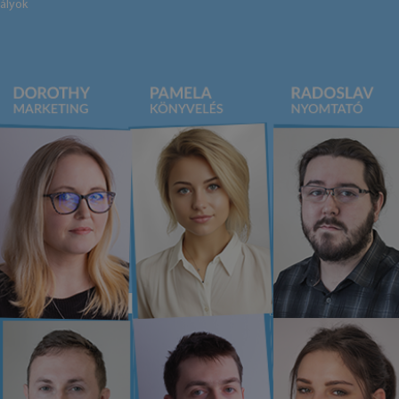
ályok