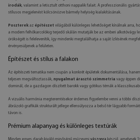
irodák
, valamint a letisztult otthoni nappalik falait. A professzionális gyá
stílusos megjelenést kölcsönözve bármely helyiség kialakításának.
Poszterek
az
építészet
világából különleges lehetőséget kínálnak arra, ho
a modern felhőkarcolókig terjedő skálán mutatják be az emberi alkotóvágy leg
örökségét is felelevenítik, így mindenki megtalálhatja a saját ízlésének megfe
érvényesüljenek a felületen.
Építészet és stílus a falakon
Az építészeti tematika nem csupán a konkrét épületek dokumentálása, hanem 
teljesen megváltoztassák,
nyugalmat árasztó szimmetria
vagy éppen din
dominál, de a gazdagon díszített barokk vagy gótikus témák a klasszikusabb
A vizuális harmónia megteremtésekor érdemes figyelembe venni a többi díszít
ábrázoló grafikák strukturált jellege ellensúlyozza a belső tér lágyabb form
távon is.
Prémium alapanyag és különleges textúrák
Minden egyes darab kiváló minőségű múzeumi
vászonra
készül, amelynek 10