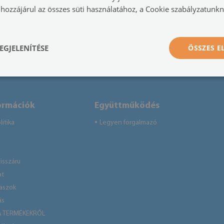
hozzájárul az összes süti használatához, a Cookie szabályzatunk
EGJELENÍTÉSE
ÖSSZES 
ormációk
Együttműködés
itika
Legyen forgalmazó
●
isszáru
at
laszok
ás
A TERMÉKEKRŐL