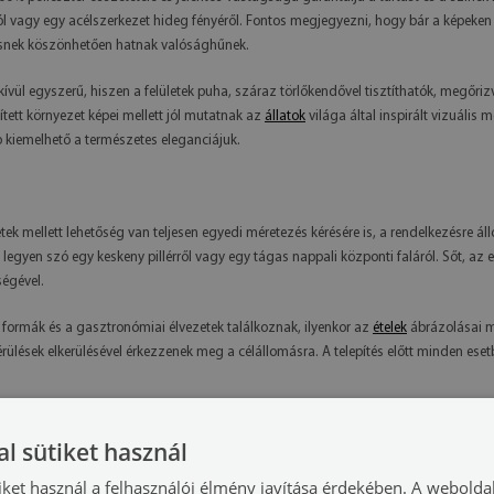
áról vagy egy acélszerkezet hideg fényéről. Fontos megjegyezni, hogy bár a képeke
ésnek köszönhetően hatnak valósághűnek.
ívül egyszerű, hiszen a felületek puha, száraz törlőkendővel tisztíthatók, megőri
tett környezet képei mellett jól mutatnak az
állatok
világa által inspirált vizuáli
 kiemelhető a természetes eleganciájuk.
ek mellett lehetőség van teljesen egyedi méretezés kérésére is, a rendelkezésre ál
z, legyen szó egy keskeny pillérről vagy egy tágas nappali központi faláról. Sőt, az
ségével.
 formák és a gasztronómiai élvezetek találkoznak, ilyenkor az
ételek
ábrázolásai me
ések elkerülésével érkezzenek meg a célállomásra. A telepítés előtt minden esetb
t lakberendezési stílusához mérten válasszon a történelmi és kortárs megoldások 
l sütiket használ
znek a falaknak. A minőségi alapanyag és a precíz nyomtatási eljárás együttesen 
iket használ a felhasználói élmény javítása érdekében. A webolda