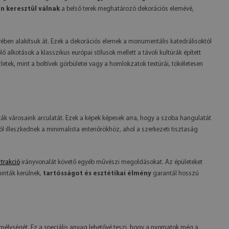
n keresztül válnak
a belső terek meghatározó dekorációs elemévé,
gyében alakítsuk át. Ezek a dekorációs elemek a monumentális katedrálisoktól
lkotások a klasszikus európai stílusok mellett a távoli kultúrák épített
letek, mint a boltívek görbületei vagy a homlokzatok textúrái, tökéletesen
ák városaink arculatát. Ezek a képek képesek arra, hogy a szoba hangulatát
 illeszkednek a minimalista enteriőrökhöz, ahol a szerkezeti tisztaság
trakció
irányvonalát követő egyéb művészi megoldásokat. Az épületeket
minták kerülnek,
tartósságot és esztétikai élmény
garantál hosszú
 mélységét. Ez a speciális anyag lehetővé teszi, hogy a nyomatok még a