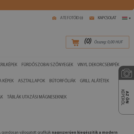
A TE FOTÓID (
)
KAPCSOLAT
0
▾
(
0
)
Összeg:
0,00
HUF
RILKÉPEK
FÜRDŐSZOBAI SZŐNYEGEK
VINYL DEKORCSEMPÉK
 KÉPEK
ASZTALLAPOK
BÚTORFÓLIÁK
GRILL ALÁTÉTEK
KÉPÉRŐL
AZ ÖN
ÁK
TÁBLÁK UTAZÁSI MÁGNESEKNEK
. A gondosan válogatott grafikák
nagyszerűen kiegészítik a modern