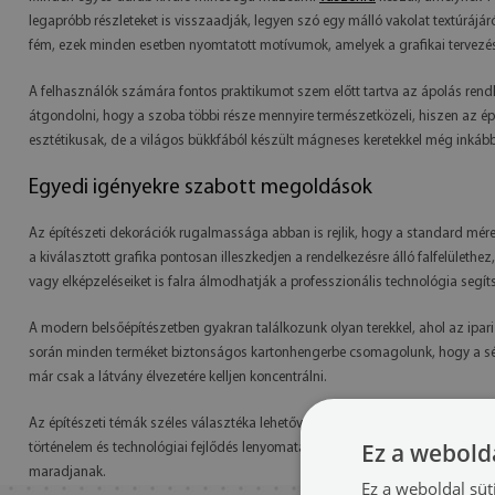
legapróbb részleteket is visszaadják, legyen szó egy málló vakolat textúráj
fém, ezek minden esetben nyomtatott motívumok, amelyek a grafikai tervez
A felhasználók számára fontos praktikumot szem előtt tartva az ápolás rendk
átgondolni, hogy a szoba többi része mennyire természetközeli, hiszen az épí
esztétikusak, de a világos bükkfából készült mágneses keretekkel még inkább
Egyedi igényekre szabott megoldások
Az építészeti dekorációk rugalmassága abban is rejlik, hogy a standard méret
a kiválasztott grafika pontosan illeszkedjen a rendelkezésre álló falfelülethe
vagy elképzeléseiket is falra álmodhatják a professzionális technológia segít
A modern belsőépítészetben gyakran találkozunk olyan terekkel, ahol az ipari
során minden terméket biztonságos kartonhengerbe csomagolunk, hogy a sérül
már csak a látvány élvezetére kelljen koncentrálni.
Az építészeti témák széles választéka lehetővé teszi, hogy mindenki a sajá
Ez a webolda
történelem és technológiai fejlődés lenyomatai, amelyek méltóságot kölcsönö
maradjanak.
Ez a weboldal süt