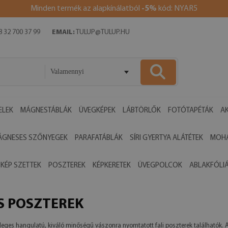
Minden termék az alapkínálatból
-5%
kód: NYAR5
 32 700 37 99
EMAIL:
TULUP@TULUP.HU
Valamennyi
ELEK
MÁGNESTÁBLÁK
ÜVEGKÉPEK
LÁBTÖRLŐK
FOTÓTAPÉTÁK
AK
ÁGNESES SZŐNYEGEK
PARAFATÁBLÁK
SÍRI GYERTYA ALÁTÉTEK
MOHA
 KÉP SZETTEK
POSZTEREK
KÉPKERETEK
ÜVEGPOLCOK
ABLAKFÓLI
ÉS POSZTEREK
önleges hangulatú, kiváló minőségű vászonra nyomtatott fali poszterek találhatók