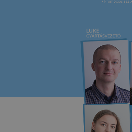
Promóciós szab
●