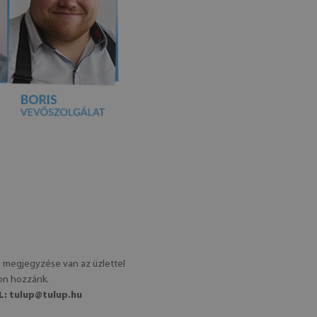
Ha megjegyzése van az üzlettel
jon hozzánk.
L:
tulup@tulup.hu