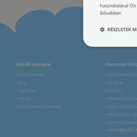
használatával Ön 
Bővebben
RÉSZLETEK M
Vevők részére
Hasznos inf
Visszacsatolás
Adatvédelmi pol
●
●
Blog
Szállítás
●
●
Kapcsolat
Fizetés
●
●
Rólunk
Reklamáció és v
●
●
Testreszabott termékek
Üzleti szabályz
●
●
Kérdések és vá
●
Szerelési utasít
●
INFORMÁCIÓK 
●