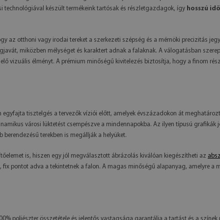
rtási technológiával készült termékeink tartósak és részletgazdagok, így
hosszú idő
gy az otthoni vagy irodai tereket a szerkezeti szépség és a mérnöki precizitás je
javát, miközben mélységet és karaktert adnak a falaknak. A válogatásban szereplő a
lelő vizuális élményt. A prémium minőségű kivitelezés biztosítja, hogy a finom rész
egyfajta tisztelgés a tervezők víziói előtt, amelyek évszázadokon át meghatározt
amikus városi lüktetést csempészve a mindennapokba. Az ilyen típusú grafikák jól
 berendezésű terekben is megállják a helyüket.
őelemet is, hiszen egy jól megválasztott ábrázolás kiválóan kiegészítheti az
absz
áit, fix pontot adva a tekintetnek a falon. A magas minőségű alapanyag, amelyre a 
0% poliészter összetétele és jelentős vastagsága garantálja a tartást és a színek