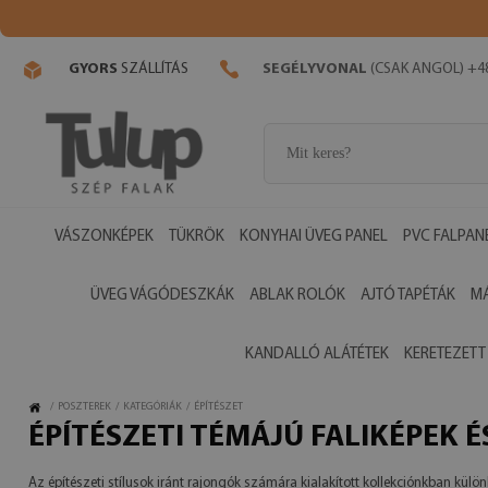
GYORS
SZÁLLÍTÁS
SEGÉLYVONAL
(CSAK ANGOL) +48
VÁSZONKÉPEK
TÜKRÖK
KONYHAI ÜVEG PANEL
PVC FALPAN
ÜVEG VÁGÓDESZKÁK
ABLAK ROLÓK
AJTÓ TAPÉTÁK
M
KANDALLÓ ALÁTÉTEK
KERETEZETT
/
POSZTEREK
/
KATEGÓRIÁK
/
ÉPÍTÉSZET
ÉPÍTÉSZETI TÉMÁJÚ FALIKÉPEK 
Az építészeti stílusok iránt rajongók számára kialakított kollekciónkban kül