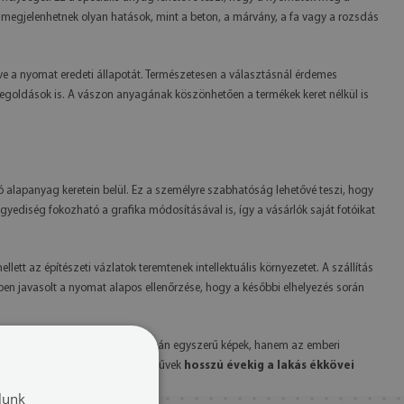
n megjelenhetnek olyan hatások, mint a beton, a márvány, a fa vagy a rozsdás
zve a nyomat eredeti állapotát. Természetesen a választásnál érdemes
s megoldások is. A vászon anyagának köszönhetően a termékek keret nélkül is
ló alapanyag keretein belül. Ez a személyre szabhatóság lehetővé teszi, hogy
 egyediség fokozható a grafika módosításával is, így a vásárlók saját fotóikat
llett az építészeti vázlatok teremtenek intellektuális környezetet. A szállítás
en javasolt a nyomat alapos ellenőrzése, hogy a későbbi elhelyezés során
közül. Ezek az alkotások nem csupán egyszerű képek, hanem az emberi
biztosítja, hogy a kiválasztott művek
hosszú évekig a lakás ékkövei
lunk