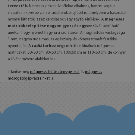
tervezték.
Nemcsak dekoratív célokra alkalmas, hanem segíti a
vizuálisan kevésbé vonzó radiátorok elrejtését is, amelyeken a használat
nyomai láthatók, azaz karcolások vagy egyéb sérülések.
A mágneses
matricák telepítése nagyon gyors és egyszerű.
Eltávolítható
anélkül, hogy nyomot hagyna a radiátoron. A mágnesfólia vastagsága
1 mm, nagyon rugalmas, és egészség- és környezetbarát festékkel
nyomtatják.
A radiátorhoz
négy méretben kínálunk mágneses
matricákat: 80x60 cm, 90x60 cm, 100x60 cm és 110x60 cm, de könnyen
a kívánt méretre alakíthatóak.
Tekintse meg
mágneses hűtőszőnyegeinket
és
mágneses
mosogatógép-rácsainkat
is.