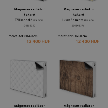
Mágneses radiátor
Mágneses radiátor
takaró
takaró
Téli kandalló
Luxus 3d minta
(#mmmk-
(#mmmk-
124356350)
296563376)
méret -tól: 80x60 cm
méret -tól: 80x60 cm
12 400 HUF
12 400 HUF
Mágneses radiátor
Mágneses radiátor