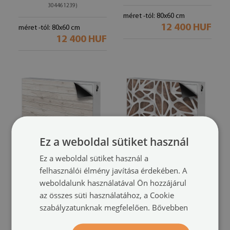
304461239)
méret -tól: 80x60 cm
12 400 HUF
méret -tól: 80x60 cm
12 400 HUF
Ez a weboldal sütiket használ
Ez a weboldal sütiket használ a
felhasználói élmény javítása érdekében. A
Mágneses radiátor
Mágneses radiátor
weboldalunk használatával Ön hozzájárul
takaró
takaró
az összes süti használatához, a Cookie
Fehér táblák
Fehér háló a fán
(#mmmk-
(#mmmk-
szabályzatunknak megfelelően.
Bővebben
309802997)
292939222)