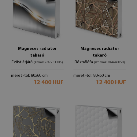
Mágneses radiátor
Mágneses radiátor
takaró
takaró
Ezüst átjáró
Rézhálófa
(#mmmk-97731386)
(#mmmk-304448858)
méret -tól: 80x60 cm
méret -tól: 80x60 cm
12 400 HUF
12 400 HUF