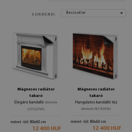
Bestseller
SORREND:
Mágneses radiátor
Mágneses radiátor
takaró
takaró
Elegáns kandalló
Hangulatos kandalló tűz
(#mmmk-
(#mmmk-181765956)
237522769)
méret -tól: 80x60 cm
méret -tól: 80x60 cm
12 400 HUF
12 400 HUF