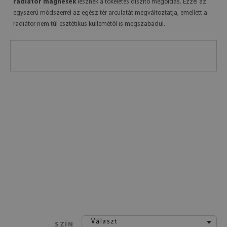
radiátor mágnesek
lesznek a tökéletes díszítő megoldás. Ezzel az
egyszerű módszerrel az egész tér arculatát megváltoztatja, emellett a
radiátor nem túl esztétikus küllemétől is megszabadul.
Választ
SZÍN