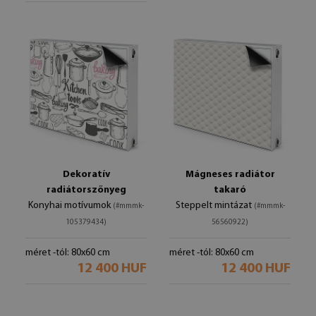
Dekoratív
Mágneses radiátor
radiátorszőnyeg
takaró
Konyhai motívumok
Steppelt mintázat
(#mmmk-
(#mmmk-
105379434)
56560922)
méret -tól: 80x60 cm
méret -tól: 80x60 cm
12 400 HUF
12 400 HUF