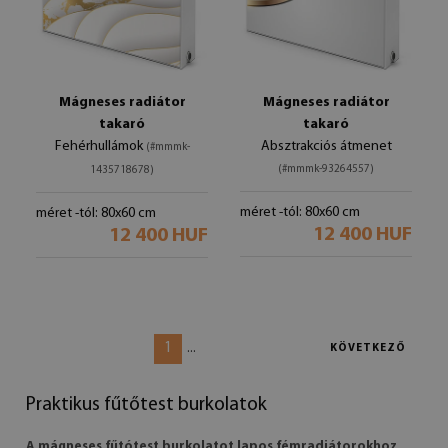
Mágneses radiátor
Mágneses radiátor
takaró
takaró
Fehérhullámok
Absztrakciós átmenet
(#mmmk-
(#mmmk-93264557)
1435718678)
méret -tól: 80x60 cm
méret -tól: 80x60 cm
12 400 HUF
12 400 HUF
1
...
KÖVETKEZŐ
Praktikus fűtőtest burkolatok
A mágneses fűtótest burkolatot lapos fémradiátorokhoz