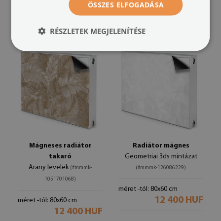
méret -tól: 80x60 cm
méret -tól: 80x60 cm
ÖSSZES ELFOGADÁSA
12 400 HUF
12 400 HUF
RÉSZLETEK MEGJELENÍTÉSE
Mágneses radiátor
Radiátor mágnes
takaró
Geometriai 3ds mintázat
Arany levelek
(#mmmk-
(#mmmk-126086229)
1051701068)
méret -tól: 80x60 cm
12 400 HUF
méret -tól: 80x60 cm
12 400 HUF