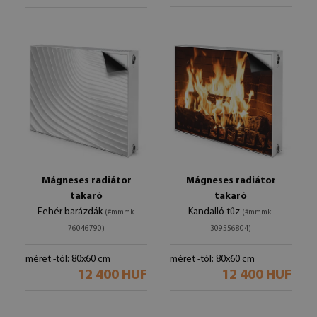
Mágneses radiátor
Mágneses radiátor
takaró
takaró
Fehér barázdák
Kandalló tűz
(#mmmk-
(#mmmk-
76046790)
309556804)
méret -tól: 80x60 cm
méret -tól: 80x60 cm
12 400 HUF
12 400 HUF