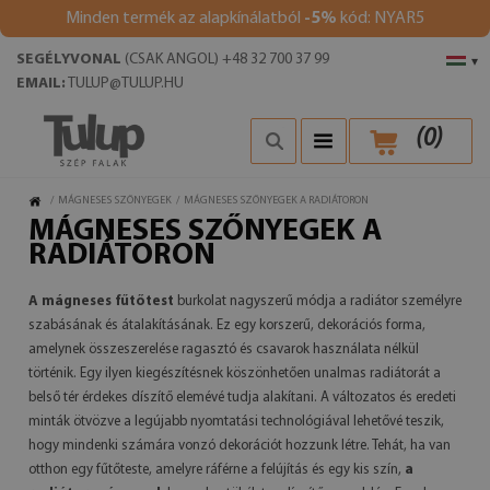
Minden termék az alapkínálatból
-5%
kód: NYAR5
SEGÉLYVONAL
(CSAK ANGOL) +48 32 700 37 99
▾
EMAIL:
TULUP@TULUP.HU
(
0
)
/
MÁGNESES SZŐNYEGEK
/
MÁGNESES SZŐNYEGEK A RADIÁTORON
MÁGNESES SZŐNYEGEK A
RADIÁTORON
A mágneses fűtőtest
burkolat nagyszerű módja a radiátor személyre
szabásának és átalakításának. Ez egy korszerű, dekorációs forma,
amelynek összeszerelése ragasztó és csavarok használata nélkül
történik. Egy ilyen kiegészítésnek köszönhetően unalmas radiátorát a
belső tér érdekes díszítő elemévé tudja alakítani. A változatos és eredeti
minták ötvözve a legújabb nyomtatási technológiával lehetővé teszik,
hogy mindenki számára vonzó dekorációt hozzunk létre. Tehát, ha van
otthon egy fűtőteste, amelyre ráférne a felújítás és egy kis szín,
a