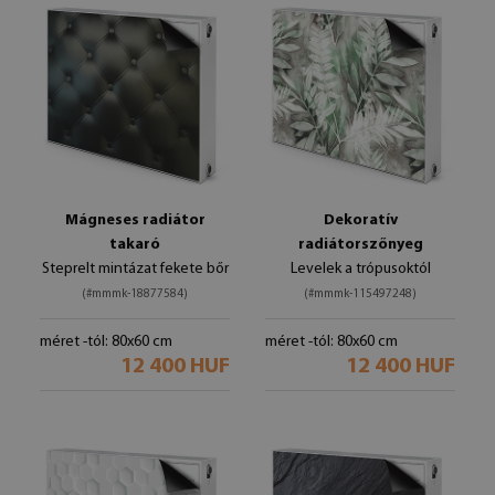
Mágneses radiátor
Dekoratív
takaró
radiátorszőnyeg
Steprelt mintázat fekete bőr
Levelek a trópusoktól
(#mmmk-18877584)
(#mmmk-115497248)
méret -tól: 80x60 cm
méret -tól: 80x60 cm
12 400 HUF
12 400 HUF