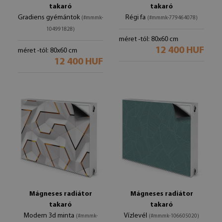
takaró
takaró
Gradiens gyémántok
Régi fa
(#mmmk-
(#mmmk-779464078)
104991828)
méret -tól: 80x60 cm
12 400 HUF
méret -tól: 80x60 cm
12 400 HUF
Mágneses radiátor
Mágneses radiátor
takaró
takaró
Modern 3d minta
Vízlevél
(#mmmk-
(#mmmk-106605020)