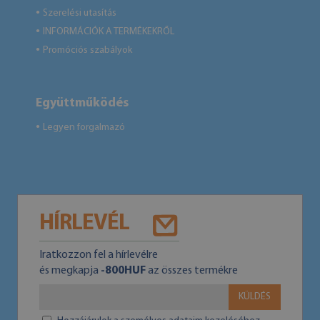
Szerelési utasítás
●
INFORMÁCIÓK A TERMÉKEKRŐL
●
Promóciós szabályok
●
Együttműködés
Legyen forgalmazó
●
HÍRLEVÉL
Iratkozzon fel a hírlevélre
és megkapja
-800HUF
az összes termékre
KÜLDÉS