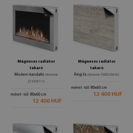
Mágneses radiátor
Mágneses radiátor
takaró
takaró
Modern kandalló
Régi fa
(#mmmk-
(#mmmk-1008250642)
273418111)
méret -tól: 80x60 cm
12 400 HUF
méret -tól: 80x60 cm
12 400 HUF