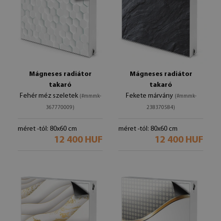
Mágneses radiátor
Mágneses radiátor
takaró
takaró
Fehér méz szeletek
Fekete márvány
(#mmmk-
(#mmmk-
367770009)
238370584)
méret -tól: 80x60 cm
méret -tól: 80x60 cm
12 400 HUF
12 400 HUF