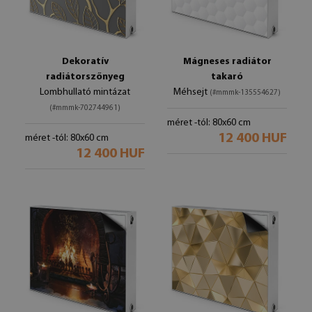
Dekoratív
Mágneses radiátor
radiátorszőnyeg
takaró
Lombhullató mintázat
Méhsejt
(#mmmk-135554627)
(#mmmk-702744961)
méret -tól: 80x60 cm
12 400 HUF
méret -tól: 80x60 cm
12 400 HUF