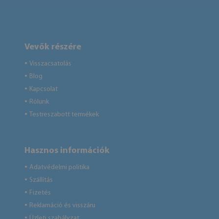
Vevők részére
Visszacsatolás
●
Blog
●
Kapcsolat
●
Rólunk
●
Testreszabott termékek
●
Hasznos információk
Adatvédelmi politika
●
Szállítás
●
Fizetés
●
Reklamáció és visszáru
●
Üzleti szabályzat
●