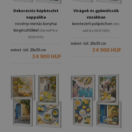
Dekorációs képkészlet
Virágok és gyümölcsök
nappaliba
vázákban
növényi mintás konyhai
keretezett poliptichon
(#zo-
kiegészítőkkel
(#zo-mdf-4cz-
mdf-4cz-00291969)
00291970)
méret -tól: 20x30 cm
34 900 HUF
méret -tól: 20x30 cm
34 900 HUF