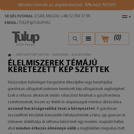
Minden termék az alapkínálatból
-5%
kód: NYAR5
SEGÉLYVONAL
(CSAK ANGOL) +48 32 700 37 99
▾
EMAIL:
TULUP@TULUP.HU
(
0
)
/
KERETEZETT KÉP SZETTEK
/
KATEGÓRIÁK
/
ÉLELMISZEREK
ÉLELMISZEREK TÉMÁJÚ
KERETEZETT KÉP SZETTEK
Varázsoljon különleges hangulatot étkezőjébe vagy konyhájába
gondosan válogatott prémium keretezett kép válogatások segítségével.
Ezek a stílusos alkotások ideális választást kínálnak a gasztronómia
szerelmeseinek, hiszen az ételek és alapanyagok művészi ábrázolása
azonnal barátságosabbá teszi a környezetet
. A gondosan
összeállított készletek könnyedén felhelyezhetőek a falra, így gyorsan és
ízlésesen alakíthatja át otthona belső terét egy modern, inspiráló hellyé,
ahol
minden étkezés élménnyé válik
a megfelelően megválasztott