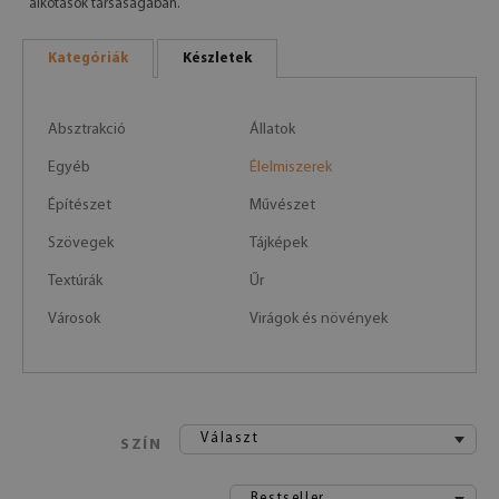
alkotások társaságában.
Kategóriák
Készletek
Absztrakció
Állatok
Egyéb
Élelmiszerek
Építészet
Művészet
Szövegek
Tájképek
Textúrák
Űr
Városok
Virágok és növények
Választ
SZÍN
Bestseller