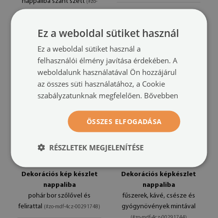
nappaliba szánt szett
(#zo-
méret -tól: 20x30 cm
mdf-4cz-00291804)
34 900 HUF
Ez a weboldal sütiket használ
méret -tól: 20x30 cm
34 900 HUF
Ez a weboldal sütiket használ a
felhasználói élmény javítása érdekében. A
weboldalunk használatával Ön hozzájárul
az összes süti használatához, a Cookie
szabályzatunknak megfelelően.
Bővebben
ÖSSZES ELFOGADÁSA
RÉSZLETEK MEGJELENÍTÉSE
Dekorációs kép készlet
Dekorációs képkészlet
nappaliba
nappaliba
pohár bor szőlővel és
fűszerek, kávé, csésze és
felirattal
gyógynövények mintával
(#zo-mdf-4cz-00291748)
(#zo-mdf-4cz-00291744)