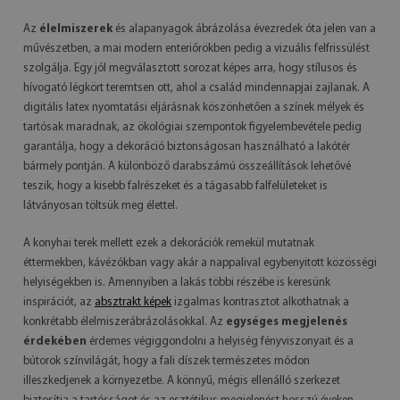
Az
élelmiszerek
és alapanyagok ábrázolása évezredek óta jelen van a
művészetben, a mai modern enteriőrökben pedig a vizuális felfrissülést
szolgálja. Egy jól megválasztott sorozat képes arra, hogy stílusos és
hívogató légkört teremtsen ott, ahol a család mindennapjai zajlanak. A
digitális latex nyomtatási eljárásnak köszönhetően a színek mélyek és
tartósak maradnak, az ökológiai szempontok figyelembevétele pedig
garantálja, hogy a dekoráció biztonságosan használható a lakótér
bármely pontján. A különböző darabszámú összeállítások lehetővé
teszik, hogy a kisebb falrészeket és a tágasabb falfelületeket is
látványosan töltsük meg élettel.
A konyhai terek mellett ezek a dekorációk remekül mutatnak
éttermekben, kávézókban vagy akár a nappalival egybenyitott közösségi
helyiségekben is. Amennyiben a lakás többi részébe is keresünk
inspirációt, az
absztrakt képek
izgalmas kontrasztot alkothatnak a
konkrétabb élelmiszerábrázolásokkal. Az
egységes megjelenés
érdekében
érdemes végiggondolni a helyiség fényviszonyait és a
bútorok színvilágát, hogy a fali díszek természetes módon
illeszkedjenek a környezetbe. A könnyű, mégis ellenálló szerkezet