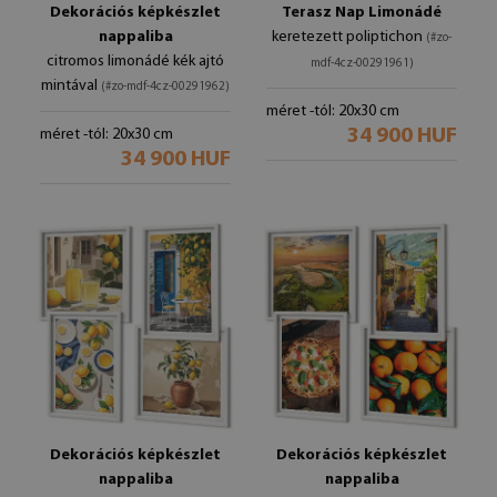
Dekorációs képkészlet
Terasz Nap Limonádé
nappaliba
keretezett poliptichon
(#zo-
citromos limonádé kék ajtó
mdf-4cz-00291961)
mintával
(#zo-mdf-4cz-00291962)
méret -tól: 20x30 cm
34 900 HUF
méret -tól: 20x30 cm
34 900 HUF
Dekorációs képkészlet
Dekorációs képkészlet
nappaliba
nappaliba