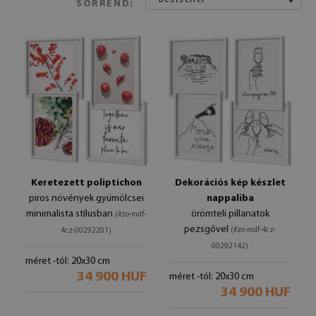
SORREND:
Keretezett poliptichon
Dekorációs kép készlet
piros növények gyümölcsei
nappaliba
minimalista stílusban
örömteli pillanatok
(#zo-mdf-
pezsgővel
(#zo-mdf-4cz-
4cz-00292201)
00292142)
méret -tól: 20x30 cm
34 900 HUF
méret -tól: 20x30 cm
34 900 HUF