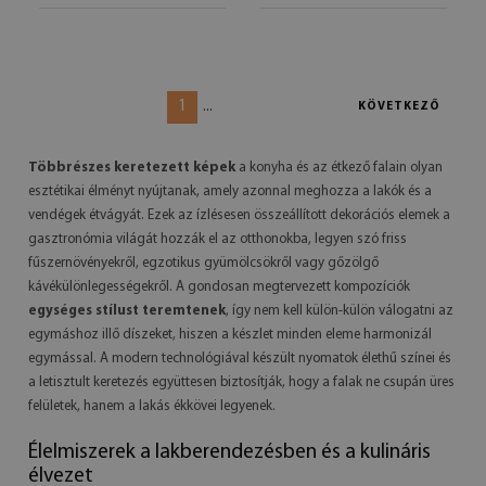
1
...
KÖVETKEZŐ
Többrészes keretezett képek
a konyha és az étkező falain olyan
esztétikai élményt nyújtanak, amely azonnal meghozza a lakók és a
vendégek étvágyát. Ezek az ízlésesen összeállított dekorációs elemek a
gasztronómia világát hozzák el az otthonokba, legyen szó friss
fűszernövényekről, egzotikus gyümölcsökről vagy gőzölgő
kávékülönlegességekről. A gondosan megtervezett kompozíciók
egységes stílust teremtenek
, így nem kell külön-külön válogatni az
egymáshoz illő díszeket, hiszen a készlet minden eleme harmonizál
egymással. A modern technológiával készült nyomatok élethű színei és
a letisztult keretezés együttesen biztosítják, hogy a falak ne csupán üres
felületek, hanem a lakás ékkövei legyenek.
Élelmiszerek a lakberendezésben és a kulináris
élvezet