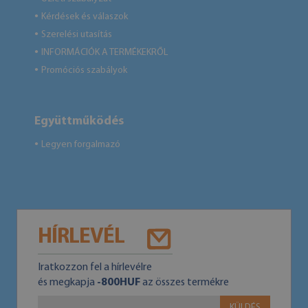
Kérdések és válaszok
●
Szerelési utasítás
●
INFORMÁCIÓK A TERMÉKEKRŐL
●
Promóciós szabályok
●
Együttműködés
Legyen forgalmazó
●
HÍRLEVÉL
Iratkozzon fel a hírlevélre
és megkapja
-800HUF
az összes termékre
KÜLDÉS