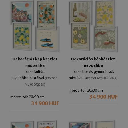
Dekorációs kép készlet
Dekorációs képkészlet
nappaliba
nappaliba
olasz kultúra
olasz bor és gyümölcsök
gyümölcsmintáival
mintával
(#zo-mdf-
(#zo-mdf-4cz-00292024)
4cz-00292028)
méret -tól: 20x30 cm
34 900 HUF
méret -tól: 20x30 cm
34 900 HUF