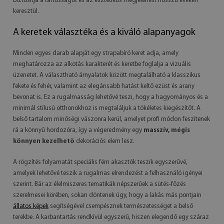
biztosítja a tartósságot és az esztétikus megjelenést hosszú éveken
keresztül.
A keretek választéka és a kiváló alapanyagok
Minden egyes darab alapját egy strapabíró keret adja, amely
meghatározza az alkotás karakterét és keretbe foglalja a vizuális
üzenetet. A választható árnyalatok között megtalálható a klasszikus
fekete és fehér, valamint az elegánsabb hatást keltő ezüst és arany
bevonat is. Ez a rugalmasság lehetővé teszi, hogy a hagyományos és a
minimál stílusú otthonokhoz is megtaláljuk a tökéletes kiegészítőt. A
belső tartalom minőségi vászonra kerül, amelyet profi módon feszítenek
rá a könnyű hordozóra, így a végeredmény egy
masszív, mégis
könnyen kezelhető
dekorációs elem lesz.
A rögzítés folyamatát speciális fém akasztók teszik egyszerűvé,
amelyek lehetővé teszik a rugalmas elrendezést a felhasználó igényei
szerint. Bár az élelmiszeres tematikák népszerűek a sütés-főzés
szerelmesei körében, sokan döntenek úgy, hogy a lakás más pontjain
állatos képek
segítségével csempésznek természetességet a belső
terekbe. A karbantartás rendkívül egyszerű, hiszen elegendő egy száraz