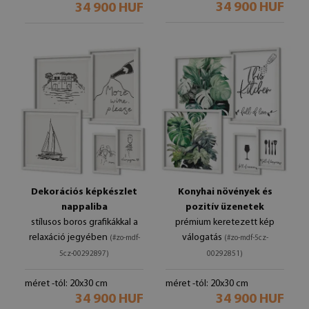
34 900 HUF
34 900 HUF
Dekorációs képkészlet
Konyhai növények és
nappaliba
pozitív üzenetek
stílusos boros grafikákkal a
prémium keretezett kép
relaxáció jegyében
válogatás
(#zo-mdf-
(#zo-mdf-5cz-
5cz-00292897)
00292851)
méret -tól: 20x30 cm
méret -tól: 20x30 cm
34 900 HUF
34 900 HUF