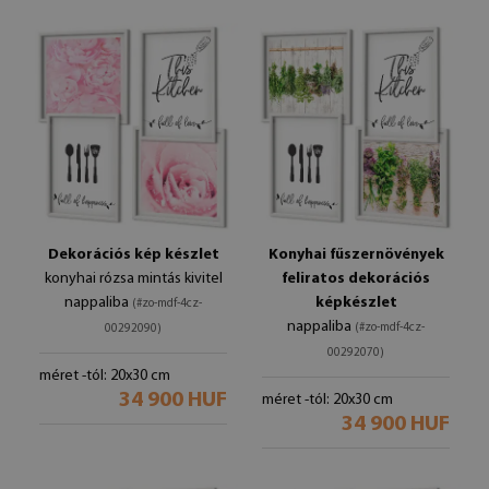
Dekorációs kép készlet
Konyhai fűszernövények
konyhai rózsa mintás kivitel
feliratos dekorációs
nappaliba
képkészlet
(#zo-mdf-4cz-
nappaliba
(#zo-mdf-4cz-
00292090)
00292070)
méret -tól: 20x30 cm
34 900 HUF
méret -tól: 20x30 cm
34 900 HUF