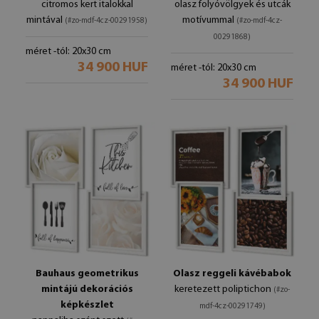
citromos kert italokkal
olasz folyóvölgyek és utcák
mintával
motívummal
(#zo-mdf-4cz-00291958)
(#zo-mdf-4cz-
00291868)
méret -tól: 20x30 cm
34 900 HUF
méret -tól: 20x30 cm
34 900 HUF
Bauhaus geometrikus
Olasz reggeli kávébabok
mintájú dekorációs
keretezett poliptichon
(#zo-
képkészlet
mdf-4cz-00291749)