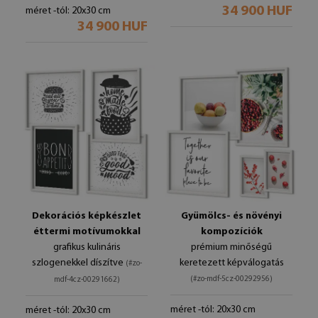
34 900 HUF
méret -tól: 20x30 cm
34 900 HUF
Dekorációs képkészlet
Gyümölcs- és növényi
éttermi motívumokkal
kompozíciók
grafikus kulináris
prémium minőségű
szlogenekkel díszítve
keretezett képválogatás
(#zo-
(#zo-mdf-5cz-00292956)
mdf-4cz-00291662)
méret -tól: 20x30 cm
méret -tól: 20x30 cm