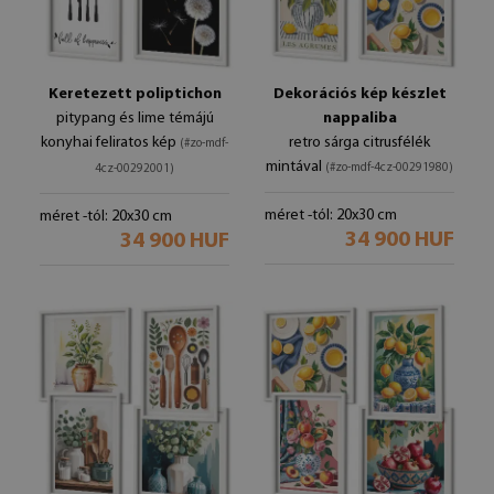
Keretezett poliptichon
Dekorációs kép készlet
pitypang és lime témájú
nappaliba
konyhai feliratos kép
retro sárga citrusfélék
(#zo-mdf-
mintával
(#zo-mdf-4cz-00291980)
4cz-00292001)
méret -tól: 20x30 cm
méret -tól: 20x30 cm
34 900 HUF
34 900 HUF