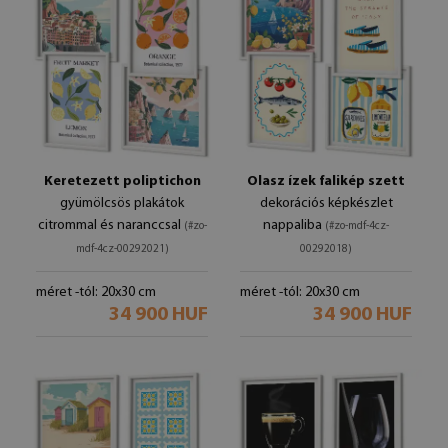
Keretezett poliptichon
Olasz ízek falikép szett
gyümölcsös plakátok
dekorációs képkészlet
citrommal és naranccsal
nappaliba
(#zo-
(#zo-mdf-4cz-
mdf-4cz-00292021)
00292018)
méret -tól: 20x30 cm
méret -tól: 20x30 cm
34 900 HUF
34 900 HUF