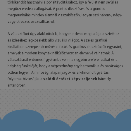
törlőkendőt használni a por eltávolításához, így a felület nem sérül és
megőrzi eredeti csillogását. A pontos illesztések és a gondos
megmunkálás minden elemnél visszaköszön, legyen szó három-, négy-
vagy ötrészes összeállításról.
A választékot úgy alakítottuk ki, hogy mindenki megtalálja a szívéhez
és ízléséhez legközelebb álló vizuális világot. A széles grafikai
kínálatban szerepelnek művészi fotók és grafikus illusztrációk egyaránt,
amelyek a modern konyhák nélkülözhetetlen elemeivé válhatnak. A
választásnál érdemes figyelembe venni az egyéni preferenciákat és a
helyiség funkcióját, hogy a végeredmény egy harmonikus és barátságos
otthon legyen. A minőségi alapanyagok és a kifinomult gyártási
folyamat biztosítják a
valódi értéket képviseljenek
bármely
enteriőrben.