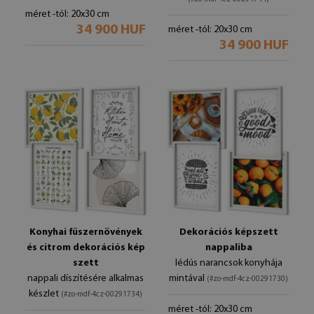
méret -tól: 20x30 cm
34 900 HUF
méret -tól: 20x30 cm
34 900 HUF
Konyhai fűszernövények
Dekorációs képszett
és citrom dekorációs kép
nappaliba
szett
lédús narancsok konyhája
nappali díszítésére alkalmas
mintával
(#zo-mdf-4cz-00291730)
készlet
(#zo-mdf-4cz-00291734)
méret -tól: 20x30 cm