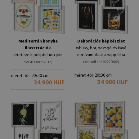
Mediterrán konyha
Dekorációs képkészlet
illusztrációk
whisky, bor, pezsgő és kávé
keretezett poliptichon
motívumokkal a nappaliba
(#zo-
(#zo-mdf-4cz-00292002)
mdf-4cz-00292017)
méret -tól: 20x30 cm
méret -tól: 20x30 cm
34 900 HUF
34 900 HUF