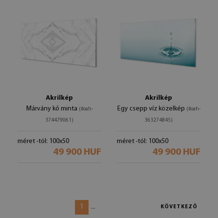
Akrilkép
Akrilkép
Márvány kő minta
Egy csepp víz közelkép
(#oah-
(#oah-
374479061)
363274845)
méret -tól: 100x50
méret -tól: 100x50
49 900 HUF
49 900 HUF
1
...
KÖVETKEZŐ