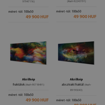
(#oah-92243191)
97947116)
méret -tól: 100x50
méret -tól: 100x50
49 900 HUF
49 900 HUF
Akrilkép
Akrilkép
fraktálok
absztrakt fraktál
(#oah-90718491)
(#oah-
89195043)
méret -tól: 100x50
49 900 HUF
méret -tól: 100x50