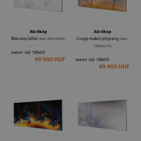
Akrilkép
Akrilkép
Márvány kőfal
Csepp makró pitypang
(#oah-289639806)
(#oah-
228886676)
méret -tól: 100x50
49 900 HUF
méret -tól: 100x50
49 900 HUF