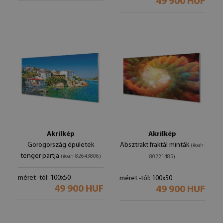
49 900 HUF
Akrilkép
Akrilkép
Görögország épületek
Absztrakt fraktál minták
(#oah-
tenger partja
(#oah-82643806)
80221485)
méret -tól: 100x50
méret -tól: 100x50
49 900 HUF
49 900 HUF