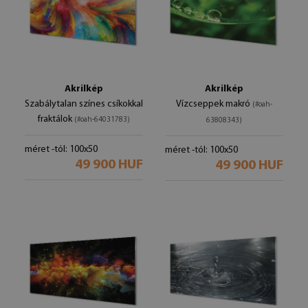
Akrilkép
Akrilkép
Szabálytalan színes csíkokkal
Vízcseppek makró
(#oah-
fraktálok
(#oah-64031783)
63808343)
méret -tól: 100x50
méret -tól: 100x50
49 900 HUF
49 900 HUF