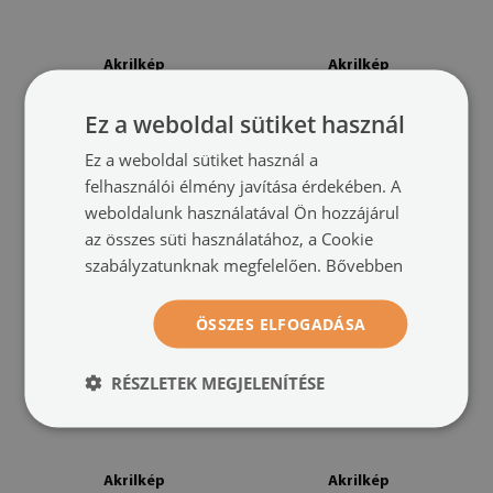
Akrilkép
Akrilkép
Sárga fraktálok
Water drop splash
(#oah-62939922)
(#oah-
Ez a weboldal sütiket használ
60850044)
méret -tól: 100x50
Ez a weboldal sütiket használ a
49 900 HUF
méret -tól: 100x50
felhasználói élmény javítása érdekében. A
49 900 HUF
weboldalunk használatával Ön hozzájárul
az összes süti használatához, a Cookie
szabályzatunknak megfelelően.
Bővebben
ÖSSZES ELFOGADÁSA
RÉSZLETEK MEGJELENÍTÉSE
Akrilkép
Akrilkép