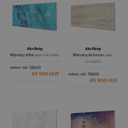
Akrilkép
Akrilkép
Márvány kőfal
Márvány kő beton
(#oah-274110360)
(#oah-
311724701)
méret -tól: 100x50
49 900 HUF
méret -tól: 100x50
49 900 HUF