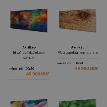
Akrilkép
Akrilkép
3d színes fraktálok
Vízcseppek fa
(#oah-
(#oah-76551314)
80221426)
méret -tól: 100x50
49 900 HUF
méret -tól: 100x50
49 900 HUF