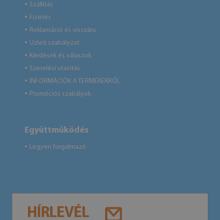
Szállítás
●
Fizetés
●
Reklamáció és visszáru
●
Üzleti szabályzat
●
Kérdések és válaszok
●
Szerelési utasítás
●
INFORMÁCIÓK A TERMÉKEKRŐL
●
Promóciós szabályok
●
Együttműködés
Legyen forgalmazó
●
HÍRLEVÉL