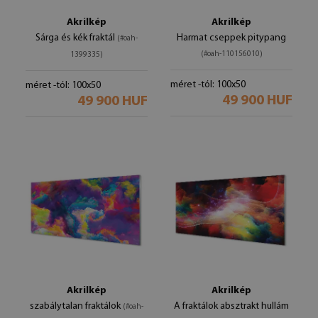
Akrilkép
Akrilkép
Sárga és kék fraktál
Harmat cseppek pitypang
(#oah-
(#oah-110156010)
1399335)
méret -tól: 100x50
méret -tól: 100x50
49 900 HUF
49 900 HUF
Akrilkép
Akrilkép
szabálytalan fraktálok
A fraktálok absztrakt hullám
(#oah-