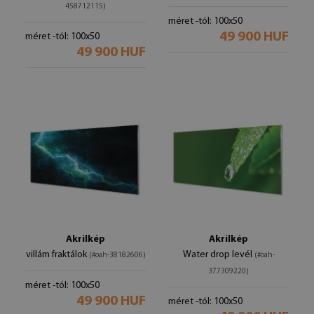
458712115)
méret -tól: 100x50
49 900 HUF
méret -tól: 100x50
49 900 HUF
Akrilkép
Akrilkép
villám fraktálok
Water drop levél
(#oah-38182606)
(#oah-
377309220)
méret -tól: 100x50
49 900 HUF
méret -tól: 100x50