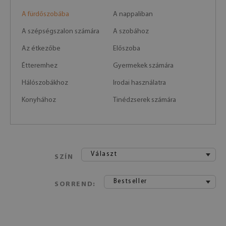
A fürdőszobába
A nappaliban
A szépségszalon számára
A szobához
Az étkezőbe
Előszoba
Étteremhez
Gyermekek számára
Hálószobákhoz
Irodai használatra
Konyhához
Tinédzserek számára
Választ
SZÍN
Bestseller
SORREND: