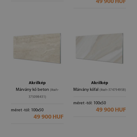
49 900 HUF
Akrilkép
Akrilkép
Márvány kő beton
Márvány kőfal
(#oah-
(#oah-374794958)
375098431)
méret -tól: 100x50
49 900 HUF
méret -tól: 100x50
49 900 HUF