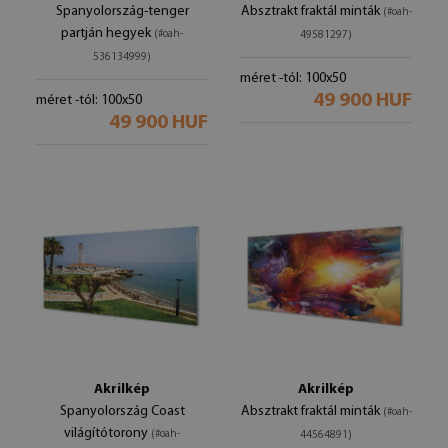
Spanyolország-tenger
Absztrakt fraktál minták
(#oah-
partján hegyek
(#oah-
49581297)
536134999)
méret -tól: 100x50
49 900 HUF
méret -tól: 100x50
49 900 HUF
Akrilkép
Akrilkép
Spanyolország Coast
Absztrakt fraktál minták
(#oah-
világítótorony
(#oah-
44564891)