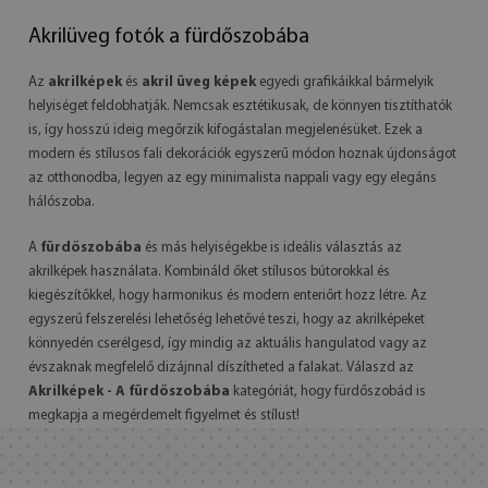
Akrilüveg fotók a fürdőszobába
Az
akrilképek
és
akril üveg képek
egyedi grafikáikkal bármelyik
helyiséget feldobhatják. Nemcsak esztétikusak, de könnyen tisztíthatók
is, így hosszú ideig megőrzik kifogástalan megjelenésüket. Ezek a
modern és stílusos fali dekorációk egyszerű módon hoznak újdonságot
az otthonodba, legyen az egy minimalista nappali vagy egy elegáns
hálószoba.
A
fürdőszobába
és más helyiségekbe is ideális választás az
akrilképek használata. Kombináld őket stílusos bútorokkal és
kiegészítőkkel, hogy harmonikus és modern enteriőrt hozz létre. Az
egyszerű felszerelési lehetőség lehetővé teszi, hogy az akrilképeket
könnyedén cserélgesd, így mindig az aktuális hangulatod vagy az
évszaknak megfelelő dizájnnal díszítheted a falakat. Válaszd az
Akrilképek - A fürdőszobába
kategóriát, hogy fürdőszobád is
megkapja a megérdemelt figyelmet és stílust!