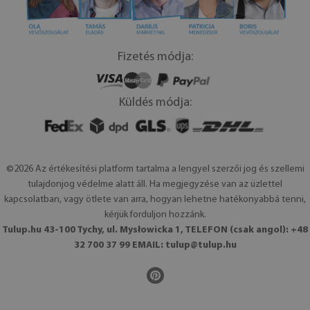
Fizetés módja:
Küldés módja:
©2026 Az értékesítési platform tartalma a lengyel szerzői jog és szellemi
tulajdonjog védelme alatt áll. Ha megjegyzése van az üzlettel
kapcsolatban, vagy ötlete van arra, hogyan lehetne hatékonyabbá tenni,
kérjük forduljon hozzánk.
Tulup.hu 43-100 Tychy, ul. Mysłowicka 1, TELEFON (csak angol): +48
32 700 37 99 EMAIL:
tulup@tulup.hu