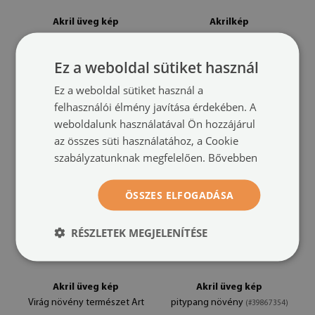
Akril üveg kép
Akrilkép
Napraforgó virág növény
Sea Sun Landscape
(#62795504)
(#49840798)
Ez a weboldal sütiket használ
méret -tól: 100x50
méret -tól: 100x50
Ez a weboldal sütiket használ a
49 900 HUF
49 900 HUF
felhasználói élmény javítása érdekében. A
weboldalunk használatával Ön hozzájárul
az összes süti használatához, a Cookie
szabályzatunknak megfelelően.
Bővebben
ÖSSZES ELFOGADÁSA
RÉSZLETEK MEGJELENÍTÉSE
Akril üveg kép
Akril üveg kép
Virág növény természet Art
pitypang növény
(#39867354)