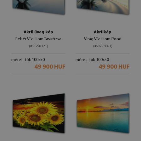
Akril üveg kép
Akrilkép
Fehér Víz liliom Tavirózsa
Virág Víz liliom Pond
(#68298321)
(#68293663)
méret -tól: 100x50
méret -tól: 100x50
49 900 HUF
49 900 HUF