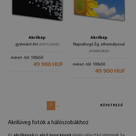
Akrilkép
Akrilkép
gyémánt Art
Napraforgó Ég, elhomályosul
(#107523059)
(#106855820)
méret -tól: 100x50
49 900 HUF
méret -tól: 100x50
49 900 HUF
1
...
KÖVETKEZŐ
Akrilüveg fotók a hálószobákhoz
Az
akrilképek
és
akril üveg képek
ideális választást jelentenek, ha