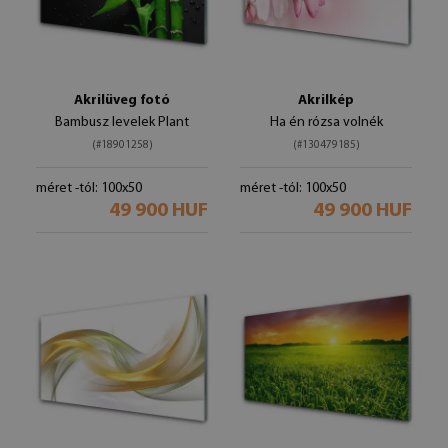
Akrilüveg fotó
Akrilkép
Bambusz levelek Plant
Ha én rózsa volnék
(#18901258)
(#130479185)
méret -tól: 100x50
méret -tól: 100x50
49 900 HUF
49 900 HUF