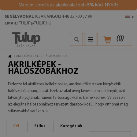
Minden termék az alapkínálatból
-5%
kód: NYAR5
SEGÉLYVONAL
(CSAK ANGOL) +48 32 700 37 99
▾
EMAIL:
TULUP@TULUP.HU
(
0
)
/
AKRILKÉPEK
/
CÉL
/
HÁLÓSZOBÁKHOZ
AKRILKÉPEK -
HÁLÓSZOBÁKHOZ
Fedezze fel akrilképek kollekciónkat, amelyek tökéletesen kiegészítik
hálószobája hangulatát. Ezek az akril üveg képek nemcsak lenyűgöző
látványt nyújtanak, hanem tartósságukkal is kiemelkednek. Válasszon
az elegáns hálószobákhoz tervezett darabok közül, hogy otthonát még
stílusosabbá varázsolja.
Cél
Stílus
Kategóriák