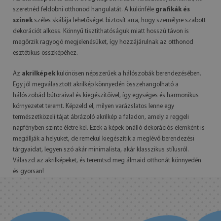
szeretnéd feldobni otthonod hangulatát. A különféle
grafikák és
színek
széles skálája lehetőséget biztosít arra, hogy személyre szabott
dekorációt alkoss. Könnyű tisztíthatóságuk miatt hosszú távon is
megőrzik ragyogó megjelenésüket, így hozzájárulnak az otthonod
esztétikus összképéhez.
Az
akrilképek
különösen népszerűek a hálószobák berendezésében.
Egy jól megválasztott akrilkép könnyedén összehangolható a
hálószobád bútoraival és kiegészítőivel, így egységes és harmonikus
környezetet teremt. Képzeld el, milyen varázslatos lenne egy
természetközeli tájat ábrázoló akrilkép a faladon, amely a reggeli
napfényben szinte életre kel. Ezek a képek önálló dekorációs elemként is
megállják a helyüket, de remekül kiegészítik a meglévő berendezési
tárgyaidat, legyen szó akár minimalista, akár klasszikus stílusról.
Válaszd az akrilképeket, és teremtsd meg álmaid otthonát könnyedén
és gyorsan!