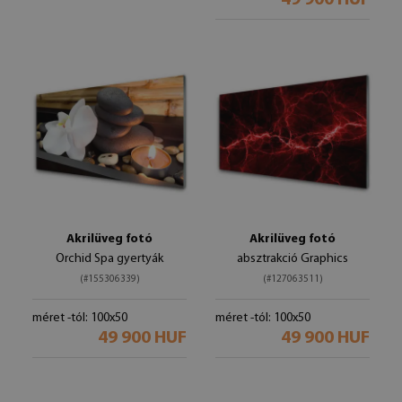
49 900 HUF
Akrilüveg fotó
Akrilüveg fotó
Orchid Spa gyertyák
absztrakció Graphics
(#155306339)
(#127063511)
méret -tól: 100x50
méret -tól: 100x50
49 900 HUF
49 900 HUF