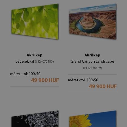
Akrilkép
Akrilkép
Levelek Fal
Grand Canyon Landscape
(#124072180)
(#112138649)
méret -tól: 100x50
49 900 HUF
méret -tól: 100x50
49 900 HUF