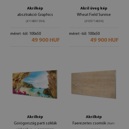
Akrilkép
Akril üveg kép
absztrakció Graphics
Wheat Field Sunrise
(#114891394)
(#109714694)
méret -tól: 100x50
méret -tól: 100x50
49 900 HUF
49 900 HUF
Akrilkép
Akrilkép
Görögország parti sziklák
Faerezetes csomók
(#oah-