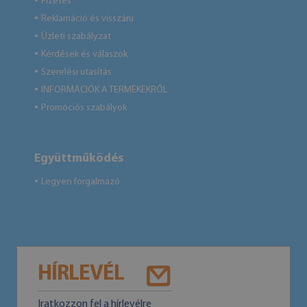
Fizetés
●
Reklamáció és visszáru
●
Üzleti szabályzat
●
Kérdések és válaszok
●
Szerelési utasítás
●
INFORMÁCIÓK A TERMÉKEKRŐL
●
Promóciós szabályok
●
Együttműködés
Legyen forgalmazó
●
HÍRLEVÉL
Iratkozzon fel a hírlevélre