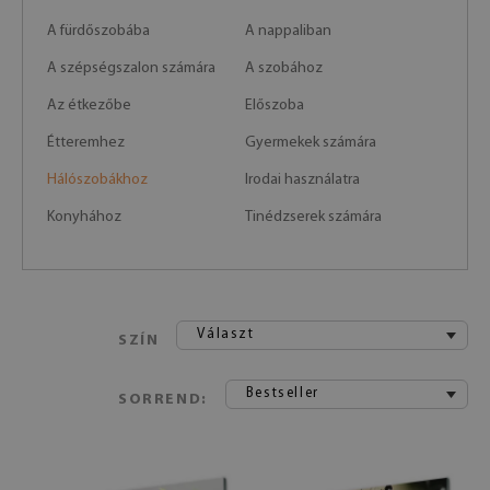
A fürdőszobába
A nappaliban
A szépségszalon számára
A szobához
Az étkezőbe
Előszoba
Étteremhez
Gyermekek számára
Hálószobákhoz
Irodai használatra
Konyhához
Tinédzserek számára
Választ
SZÍN
Bestseller
SORREND: