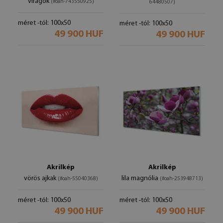
virágok
(#oah-743550925)
64480507)
méret -tól: 100x50
méret -tól: 100x50
49 900 HUF
49 900 HUF
Akrilkép
Akrilkép
vörös ajkak
lila magnólia
(#oah-55040368)
(#oah-253948713)
méret -tól: 100x50
méret -tól: 100x50
49 900 HUF
49 900 HUF