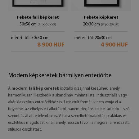
Fekete fali képkeret
Fekete képkeret
50x50 cm
20x30 cm
(#rpc-50x50)
(#rpc-20x30)
méret -tól: 50x50 cm
méret -tól: 20x30 cm
8 900 HUF
4 900 HUF
Modern képkeretek bármilyen enteriőrbe
A
modern fali képkeretek
időtálló dizájnnal készülnek, amely
harmonikusan illeszkedik a skandináv, minimalista, indusztriális vagy
akár klasszikus enteriőrökhöz is. Letisztult formájuk nem vonja el a
figyelmet az elhelyezett alkotásról, hanem elegáns keretet ad neki – szó
szerint és átvitt értelemben is. A falra szerelhető kialakítás praktikus és
esztétikus megoldást kínál, amely hosszú távon is megőrzi a rendezett,
stílusos összhatást.