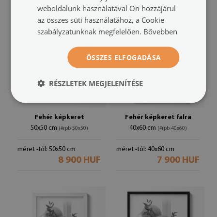
weboldalunk használatával Ön hozzájárul
az összes süti használatához, a Cookie
szabályzatunknak megfelelően.
Bővebben
ÖSSZES ELFOGADÁSA
RÉSZLETEK MEGJELENÍTÉSE
Fehér képkeret
Fehér képkeret falra
50x50 cm
40x60 cm
(#rpb-50x50)
(#rpb-40x60)
méret -tól: 50x50 cm
méret -tól: 40x60 cm
8 900 HUF
7 900 HUF