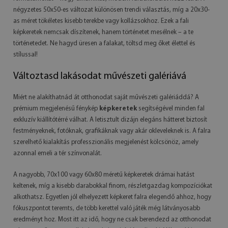
négyzetes 50x50-es változat különösen trendi választás, míg a 20x30-
as méret tökéletes kisebb terekbe vagy kollázsokhoz. Ezek a fali
képkeretek nemcsak díszítenek, hanem történetet mesélnek – a te
történetedet. Ne hagyd üresen a falakat, töltsd meg őket élettel és
stílussal!
Változtasd lakásodat művészeti galériává
Miért ne alakíthatnád át otthonodat saját művészeti galériáddá? A
prémium megjelenésű fénykép
képkeretek
segítségével minden fal
exkluzív kiállítótérré válhat. A letisztult dizájn elegáns hátteret biztosít
festményeknek, fotóknak, grafikáknak vagy akár okleveleknek is. A falra
szerelhető kialakítás professzionális megjelenést kölcsönöz, amely
azonnal emeli a tér színvonalát.
A nagyobb, 70x100 vagy 60x80 méretű képkeretek drámai hatást
keltenek, míg a kisebb darabokkal finom, részletgazdag kompozíciókat
alkothatsz. Egyetlen jól elhelyezett képkeret falra elegendő ahhoz, hogy
fókuszpontot teremts, de több kerettel való játék még látványosabb
eredményt hoz. Most itt az idő, hogy ne csak berendezd az otthonodat