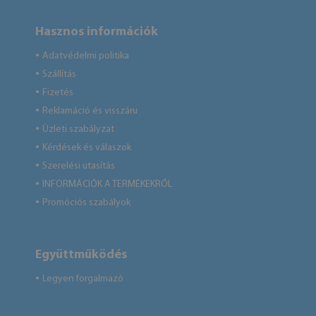
Hasznos információk
Adatvédelmi politika
●
Szállítás
●
Fizetés
●
Reklamáció és visszáru
●
Üzleti szabályzat
●
Kérdések és válaszok
●
Szerelési utasítás
●
INFORMÁCIÓK A TERMÉKEKRŐL
●
Promóciós szabályok
●
Együttműködés
Legyen forgalmazó
●