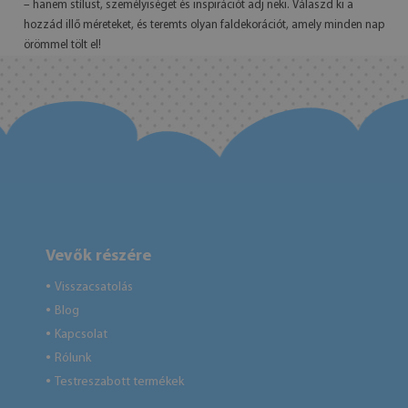
– hanem stílust, személyiséget és inspirációt adj neki. Válaszd ki a
hozzád illő méreteket, és teremts olyan faldekorációt, amely minden nap
örömmel tölt el!
Vevők részére
Visszacsatolás
●
Blog
●
Kapcsolat
●
Rólunk
●
Testreszabott termékek
●