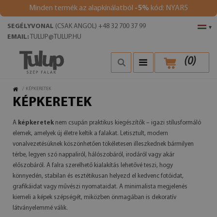
Minden termék az alapkínálatból
-5%
kód: NYAR5
SEGÉLYVONAL
(CSAK ANGOL) +48 32 700 37 99
▾
EMAIL:
TULUP@TULUP.HU
(
0
)
/
KÉPKERETEK
KÉPKERETEK
A
képkeretek
nem csupán praktikus kiegészítők – igazi stílusformáló
elemek, amelyek új életre keltik a falakat. Letisztult, modern
vonalvezetésüknek köszönhetően tökéletesen illeszkednek bármilyen
térbe, legyen szó nappaliról, hálószobáról, irodáról vagy akár
előszobáról. A falra szerelhető kialakítás lehetővé teszi, hogy
könnyedén, stabilan és esztétikusan helyezd el kedvenc fotóidat,
grafikáidat vagy művészi nyomataidat. A minimalista megjelenés
kiemeli a képek szépségét, miközben önmagában is dekoratív
látványelemmé válik.