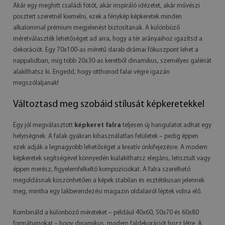
Akár egy meghitt családi fotót, akár inspiráló idézetet, akár művészi
posztert szeretnél kiemelni, ezek a fénykép képkeretek minden
alkalommal prémium megjelenést biztosítanak. A különböző
méretválaszték lehetőséget ad arra, hogy a tér arányaihoz igazítsd a
dekorációt. Egy 70x100-as méretű darab drámai fókuszpont lehet a
nappalidban, míg több 20x30-as keretből dinamikus, személyes galériát
alakíthatsz ki. Engedd, hogy otthonod falai végre igazán
megszólaljanak!
Változtasd meg szobáid stílusát képkeretekkel
Egy jól megválasztott
képkeret falra
teljesen új hangulatot adhat egy
helyiségnek. A falak gyakran kihasználatlan felületek – pedig éppen
ezek adják a legnagyobb lehetőséget a kreatív önkifejezésre. A modern
képkeretek segítségével könnyedén kialakíthatsz elegáns, letisztult vagy
éppen merész, figyelemfelkeltő kompozíciókat. A falra szerelhető
megoldásnak köszönhetően a képek stabilan és esztétikusan jelennek
meg, mintha egy lakberendezési magazin oldalairól léptek volna elő.
Kombináld a különböző méreteket – például 40x60, 50x70 és 60x80
formátumokat – hogy dinamikus, modern faldekorációt hozz létre. A