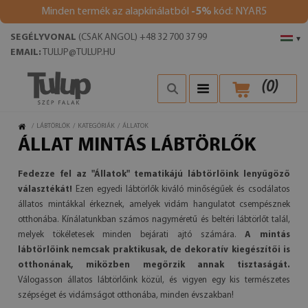
Minden termék az alapkínálatból
-5%
kód: NYAR5
SEGÉLYVONAL
(CSAK ANGOL) +48 32 700 37 99
▾
EMAIL:
TULUP@TULUP.HU
(
0
)
/
LÁBTÖRLŐK
/
KATEGÓRIÁK
/
ÁLLATOK
ÁLLAT MINTÁS LÁBTÖRLŐK
Fedezze fel az "Állatok" tematikájú lábtörlőink lenyűgöző
választékát!
Ezen egyedi lábtörlők kiváló minőségűek és csodálatos
állatos mintákkal érkeznek, amelyek vidám hangulatot csempésznek
otthonába. Kínálatunkban számos nagyméretű és beltéri lábtörlőt talál,
melyek tökéletesek minden bejárati ajtó számára.
A mintás
lábtörlőink nemcsak praktikusak, de dekoratív kiegészítői is
otthonának, miközben megőrzik annak tisztaságát.
Válogasson állatos lábtörlőink közül, és vigyen egy kis természetes
szépséget és vidámságot otthonába, minden évszakban!