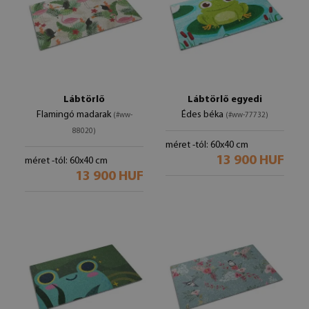
Lábtörlő
Lábtörlő egyedi
Flamingó madarak
Édes béka
(#ww-
(#ww-77732)
88020)
méret -tól: 60x40 cm
13 900 HUF
méret -tól: 60x40 cm
13 900 HUF