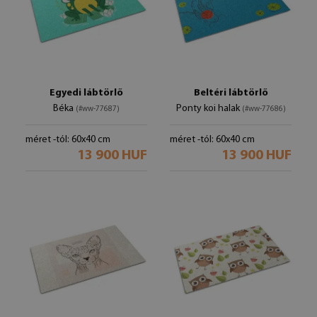
Egyedi lábtörlő
Beltéri lábtörlő
Béka
Ponty koi halak
(#ww-77687)
(#ww-77686)
méret -tól: 60x40 cm
méret -tól: 60x40 cm
13 900 HUF
13 900 HUF