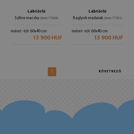
Lábtörlő
Lábtörlő
Szfinx macska
Baglyok madarak
(#ww-77668)
(#ww-77581)
méret -tól: 60x40 cm
méret -tól: 60x40 cm
13 900 HUF
13 900 HUF
1
KÖVETKEZŐ