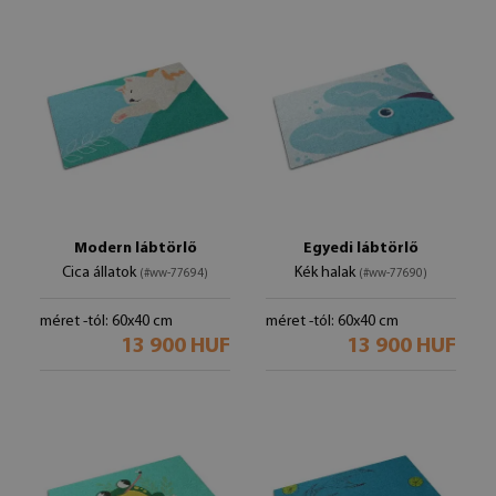
Modern lábtörlő
Egyedi lábtörlő
Cica állatok
Kék halak
(#ww-77694)
(#ww-77690)
méret -tól: 60x40 cm
méret -tól: 60x40 cm
13 900 HUF
13 900 HUF