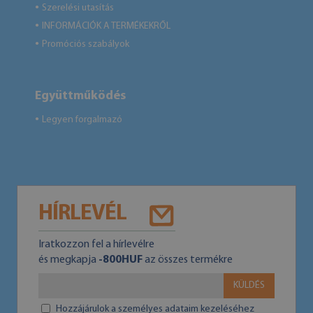
Szerelési utasítás
●
INFORMÁCIÓK A TERMÉKEKRŐL
●
Promóciós szabályok
●
Együttműködés
Legyen forgalmazó
●
HÍRLEVÉL
Iratkozzon fel a hírlevélre
és megkapja
-800HUF
az összes termékre
KÜLDÉS
Hozzájárulok a személyes adataim kezeléséhez