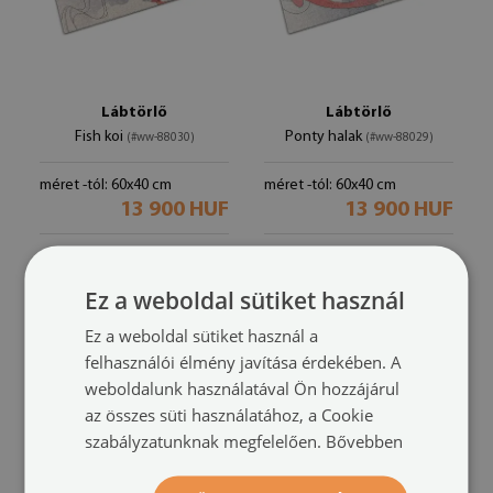
Lábtörlő
Lábtörlő
Fish koi
Ponty halak
(#ww-88030)
(#ww-88029)
méret -tól: 60x40 cm
méret -tól: 60x40 cm
13 900 HUF
13 900 HUF
Ez a weboldal sütiket használ
Ez a weboldal sütiket használ a
felhasználói élmény javítása érdekében. A
weboldalunk használatával Ön hozzájárul
az összes süti használatához, a Cookie
szabályzatunknak megfelelően.
Bővebben