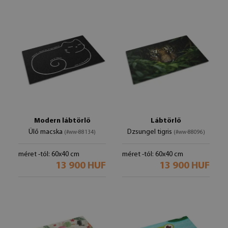
Modern lábtörlő
Lábtörlő
Ülő macska
Dzsungel tigris
(#ww-88134)
(#ww-88096)
méret -tól: 60x40 cm
méret -tól: 60x40 cm
13 900 HUF
13 900 HUF