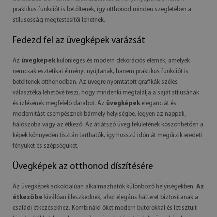
praktikus funkciót is betöltenek, így otthonod minden szegletében a
stílusosság megtestesítői lehetnek.
Fedezd fel az üvegképek varázsát
Az
üvegképek
különleges és modern dekorációs elemek, amelyek
nemcsak esztétikai élményt nyújtanak, hanem praktikus funkciót is
betöltenek otthonodban. Az üvegre nyomtatott grafikák széles
választéka lehetővé teszi, hogy mindenki megtalálja a saját stílusának
és ízlésének megfelelő darabot. Az
üvegképek
eleganciát és
modernitást csempésznek bármely helyiségbe, legyen az nappali,
hálószoba vagy az étkező. Az átlátszó üveg felületének köszönhetően a
képek könnyedén tisztán tarthatók, így hosszú időn át megőrzik eredeti
fényüket és szépségüket.
Üvegképek az otthonod díszítésére
Az üvegképek sokoldalúan alkalmazhatók különböző helyiségekben.
Az
étkezőbe
kiválóan illeszkednek, ahol elegáns hátteret biztosítanak a
családi étkezésekhez. Kombináld őket modern bútorokkal és letisztult