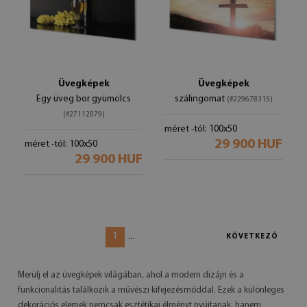
Üvegképek
Üvegképek
Egy üveg bor gyümölcs
szálingomat
(#229678315)
(#27112079)
méret -tól: 100x50
29 900 HUF
méret -tól: 100x50
29 900 HUF
1
...
KÖVETKEZŐ
Merülj el az üvegképek világában, ahol a modern dizájn és a
funkcionalitás találkozik a művészi kifejezésmóddal. Ezek a különleges
dekorációs elemek nemcsak esztétikai élményt nyújtanak, hanem