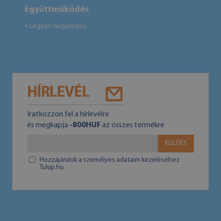
Együttműködés
Legyen forgalmazó
●
HÍRLEVÉL
Iratkozzon fel a hírlevélre
és megkapja
-800HUF
az összes termékre
KÜLDÉS
Hozzájárulok a személyes adataim kezeléséhez
Tulup.hu