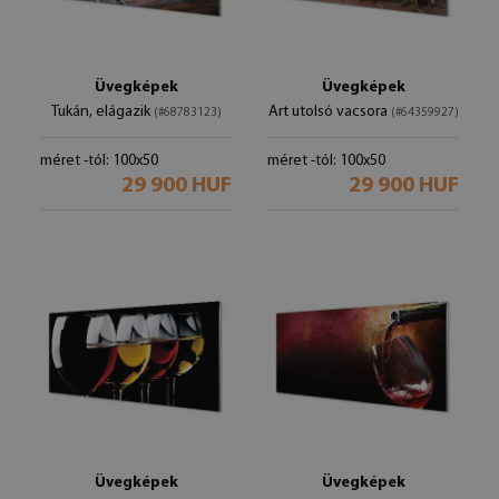
Üvegképek
Üvegképek
Tukán, elágazik
Art utolsó vacsora
(#68783123)
(#64359927)
méret -tól: 100x50
méret -tól: 100x50
29 900 HUF
29 900 HUF
Üvegképek
Üvegképek