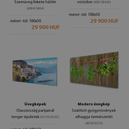
Szemüveg fekete háttér
vörösbor
(#28158439)
(#28451804)
méret -tól: 100x50
29 900 HUF
méret -tól: 100x50
29 900 HUF
Üvegképek
Modern üvegkép
Olaszország partjainál
Szárított gyógynövények
tenger épületek
elhagyja természetét
(#215039247)
(#67870579)