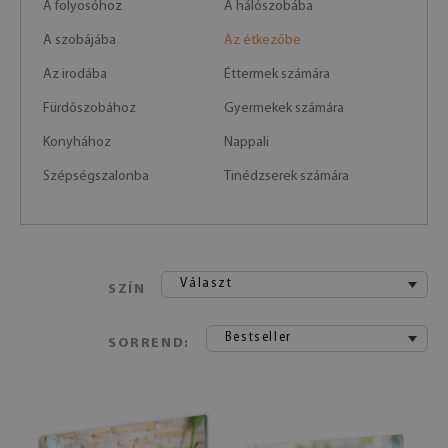
A folyosóhoz
A hálószobába
A szobájába
Az étkezőbe
Az irodába
Éttermek számára
Fürdőszobához
Gyermekek számára
Konyhához
Nappali
Szépségszalonba
Tinédzserek számára
Választ
SZÍN
Bestseller
SORREND: