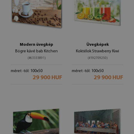
Modern üvegkép
Üvegképek
Bögre kávé bab Kitchen
Koktélok Strawberry Kiwi
(#63333891)
(#192709250)
méret -tól: 100x50
méret -tól: 100x50
29 900 HUF
29 900 HUF