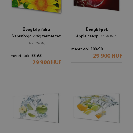
Üvegkép falra
Üvegképek
Napraforgó virág természet
Apple csepp
(#77983624)
(#72425970)
méret -tól: 100x50
29 900 HUF
méret -tól: 100x50
29 900 HUF