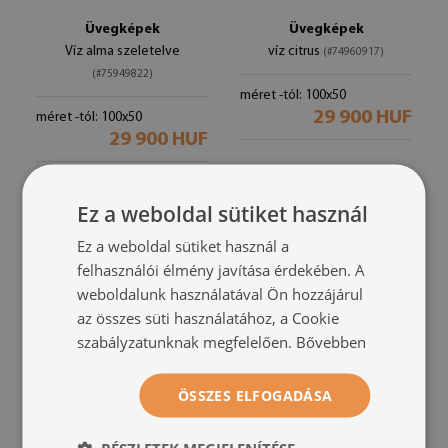
Üvegképek
Üvegképek
Víz alma szeletelve
víz citrus
(#74960917)
(#75949822)
méret -tól: 100x50
29 900 HUF
méret -tól: 100x50
29 900 HUF
Ez a weboldal sütiket használ
Ez a weboldal sütiket használ a
felhasználói élmény javítása érdekében. A
weboldalunk használatával Ön hozzájárul
az összes süti használatához, a Cookie
szabályzatunknak megfelelően.
Bővebben
ÖSSZES ELFOGADÁSA
Üvegképek
Üvegképek
Dugók a borosüvegek
A menta tea
(#686325610)