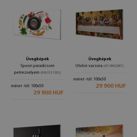
Üvegképek
Üvegképek
Spoon paradicsom
Utolsó vacsora
(#314962087)
petrezselyem
(#363531392)
méret -tól: 100x50
29 900 HUF
méret -tól: 100x50
29 900 HUF