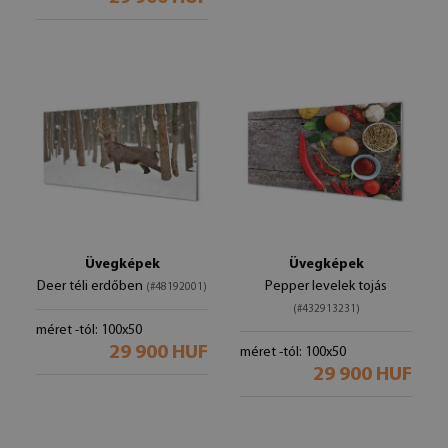
Üvegképek
Üvegképek
Deer téli erdőben
Pepper levelek tojás
(#48192001)
(#432913231)
méret -tól: 100x50
29 900 HUF
méret -tól: 100x50
29 900 HUF