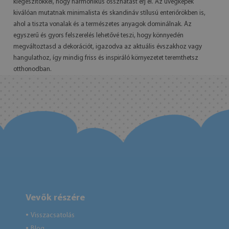
kiegészítőkkel, hogy harmonikus összhatást érj el. Az üvegképek
kiválóan mutatnak minimalista és skandináv stílusú enteriőrökben is,
ahol a tiszta vonalak és a természetes anyagok dominálnak. Az
egyszerű és gyors felszerelés lehetővé teszi, hogy könnyedén
megváltoztasd a dekorációt, igazodva az aktuális évszakhoz vagy
hangulathoz, így mindig friss és inspiráló környezetet teremthetsz
otthonodban.
Vevők részére
Visszacsatolás
●
Blog
●