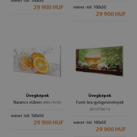
méret -tól: 100x50
29 900 HUF
méret -tól: 100x50
29 900 HUF
Üvegképek
Üvegképek
Narancs vízben
Forró tea gyógynövények
(#90514159)
(#513776611)
méret -tól: 100x50
29 900 HUF
méret -tól: 100x50
29 900 HUF