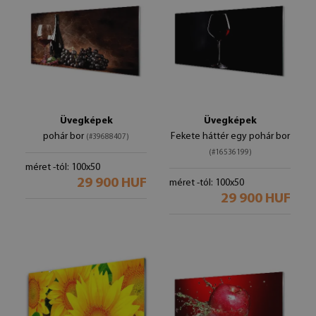
Üvegképek
Üvegképek
pohár bor
Fekete háttér egy pohár bor
(#39688407)
(#16536199)
méret -tól: 100x50
29 900 HUF
méret -tól: 100x50
29 900 HUF