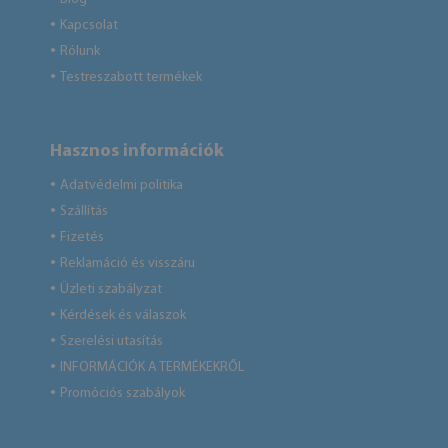
Kapcsolat
●
Rólunk
●
Testreszabott termékek
●
Hasznos információk
Adatvédelmi politika
●
Szállítás
●
Fizetés
●
Reklamáció és visszáru
●
Üzleti szabályzat
●
Kérdések és válaszok
●
Szerelési utasítás
●
INFORMÁCIÓK A TERMÉKEKRŐL
●
Promóciós szabályok
●