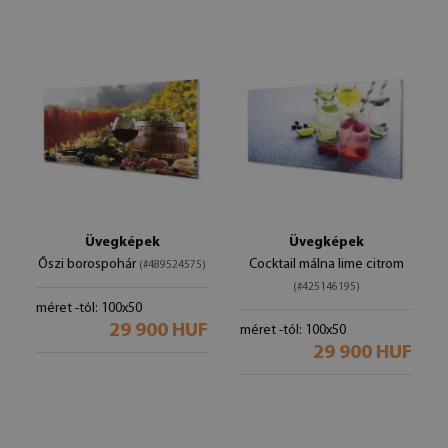
Üvegképek
Üvegképek
Őszi borospohár
Cocktail málna lime citrom
(#489524575)
(#425146195)
méret -tól: 100x50
29 900 HUF
méret -tól: 100x50
29 900 HUF