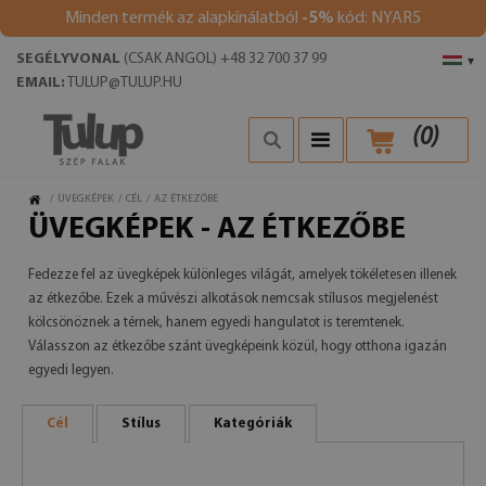
Minden termék az alapkínálatból
-5%
kód: NYAR5
SEGÉLYVONAL
(CSAK ANGOL) +48 32 700 37 99
▾
EMAIL:
TULUP@TULUP.HU
(
0
)
/
ÜVEGKÉPEK
/
CÉL
/
AZ ÉTKEZŐBE
ÜVEGKÉPEK - AZ ÉTKEZŐBE
Fedezze fel az üvegképek különleges világát, amelyek tökéletesen illenek
az étkezőbe. Ezek a művészi alkotások nemcsak stílusos megjelenést
kölcsönöznek a térnek, hanem egyedi hangulatot is teremtenek.
Válasszon az étkezőbe szánt üvegképeink közül, hogy otthona igazán
egyedi legyen.
Cél
Stílus
Kategóriák