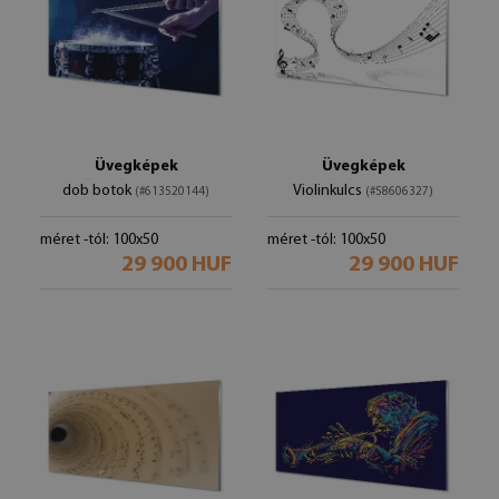
Üvegképek
Üvegképek
dob botok
Violinkulcs
(#613520144)
(#58606327)
méret -tól: 100x50
méret -tól: 100x50
29 900 HUF
29 900 HUF