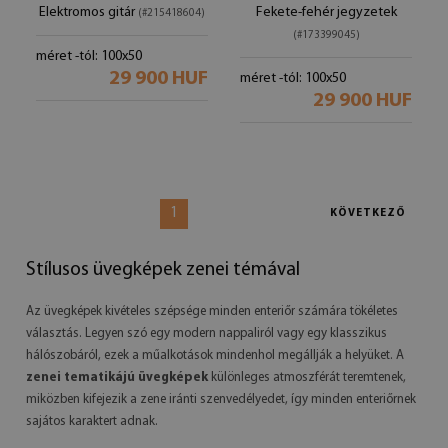
Elektromos gitár
Fekete-fehér jegyzetek
(#215418604)
(#173399045)
méret -tól: 100x50
29 900 HUF
méret -tól: 100x50
29 900 HUF
1
KÖVETKEZŐ
Stílusos üvegképek zenei témával
Az üvegképek kivételes szépsége minden enteriőr számára tökéletes
választás. Legyen szó egy modern nappaliról vagy egy klasszikus
hálószobáról, ezek a műalkotások mindenhol megállják a helyüket. A
zenei tematikájú üvegképek
különleges atmoszférát teremtenek,
miközben kifejezik a zene iránti szenvedélyedet, így minden enteriőrnek
sajátos karaktert adnak.