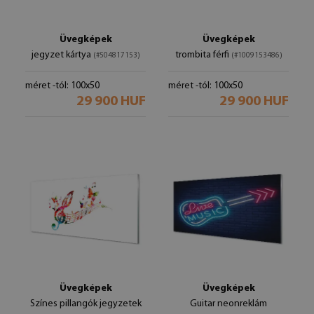
Üvegképek
Üvegképek
jegyzet kártya
trombita férfi
(#504817153)
(#1009153486)
méret -tól: 100x50
méret -tól: 100x50
29 900 HUF
29 900 HUF
Üvegképek
Üvegképek
Színes pillangók jegyzetek
Guitar neonreklám