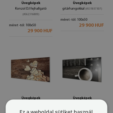
Üvegképek
Üvegképek
Konzol DJ fejhallgató
gitárhangokkal
(#531837307)
(#562316809)
méret -tól: 100x50
29 900 HUF
méret -tól: 100x50
29 900 HUF
Üvegképek
Üvegképek
szív jegyzetek
kávé gitár
(#516753553)
(#48951538)
Ez a weboldal sütiket használ