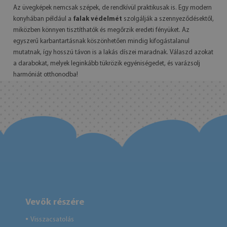
Az üvegképek nemcsak szépek, de rendkívül praktikusak is. Egy modern
konyhában például a
falak védelmét
szolgálják a szennyeződésektől,
miközben könnyen tisztíthatók és megőrzik eredeti fényüket. Az
egyszerű karbantartásnak köszönhetően mindig kifogástalanul
mutatnak, így hosszú távon is a lakás díszei maradnak. Válaszd azokat
a darabokat, melyek leginkább tükrözik egyéniségedet, és varázsolj
harmóniát otthonodba!
Vevők részére
Visszacsatolás
●