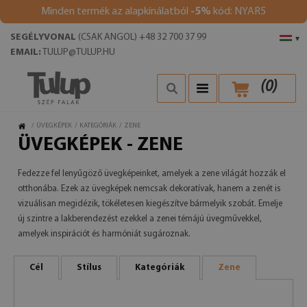
Minden termék az alapkínálatból
-5%
kód: NYAR5
SEGÉLYVONAL
(CSAK ANGOL) +48 32 700 37 99
▾
EMAIL:
TULUP@TULUP.HU
(
0
)
/
ÜVEGKÉPEK
/
KATEGÓRIÁK
/
ZENE
ÜVEGKÉPEK - ZENE
Fedezze fel lenyűgöző üvegképeinket, amelyek a zene világát hozzák el
otthonába. Ezek az üvegképek nemcsak dekoratívak, hanem a zenét is
vizuálisan megidézik, tökéletesen kiegészítve bármelyik szobát. Emelje
új szintre a lakberendezést ezekkel a zenei témájú üvegművekkel,
amelyek inspirációt és harmóniát sugároznak.
Cél
Stílus
Kategóriák
Zene