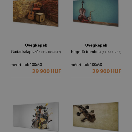
Üvegképek
Üvegképek
Guitar kalap szék
hegedű trombita
(#321889649)
(#314731763)
méret -tól: 100x50
méret -tól: 100x50
29 900 HUF
29 900 HUF