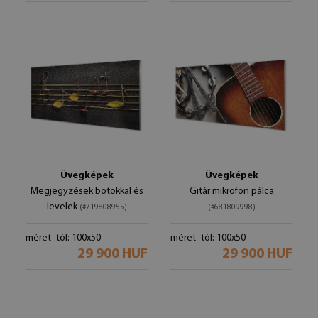
Üvegképek
Üvegképek
Megjegyzések botokkal és
Gitár mikrofon pálca
levelek
(#719808955)
(#681809998)
méret -tól: 100x50
méret -tól: 100x50
29 900 HUF
29 900 HUF