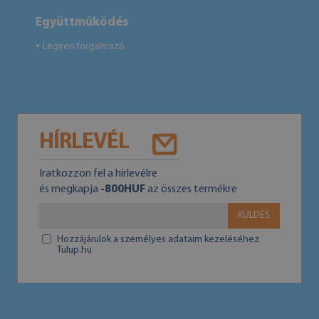
Együttműködés
Legyen forgalmazó
●
HÍRLEVÉL
Iratkozzon fel a hírlevélre
és megkapja
-800HUF
az összes termékre
KÜLDÉS
Hozzájárulok a személyes adataim kezeléséhez
Tulup.hu