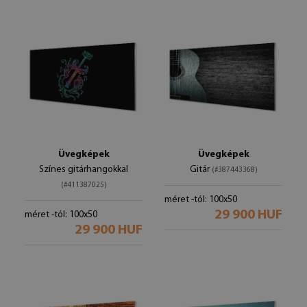
Üvegképek
Üvegképek
Színes gitárhangokkal
Gitár
(#387443368)
(#411387025)
méret -tól: 100x50
29 900 HUF
méret -tól: 100x50
29 900 HUF