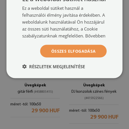
méret -tól: 100x50
méret -tól: 100x50
Ez a weboldal sütiket használ a
29 900 HUF
29 900 HUF
felhasználói élmény javítása érdekében. A
weboldalunk használatával Ön hozzájárul
az összes süti használatához, a Cookie
szabályzatunknak megfelelően.
Bővebben
ÖSSZES ELFOGADÁSA
RÉSZLETEK MEGJELENÍTÉSE
Üvegképek
Üvegképek
gitár férfi
DJ konzolok színes fények
(#458805415)
(#415922566)
méret -tól: 100x50
29 900 HUF
méret -tól: 100x50
29 900 HUF