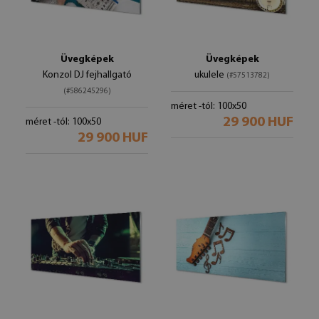
Üvegképek
Üvegképek
Konzol DJ fejhallgató
ukulele
(#57513782)
(#586245296)
méret -tól: 100x50
29 900 HUF
méret -tól: 100x50
29 900 HUF