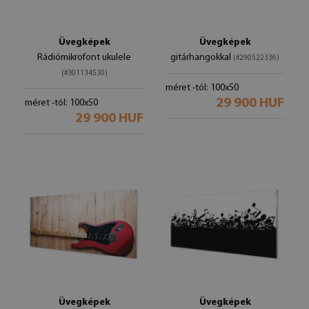
Üvegképek
Üvegképek
Rádiómikrofont ukulele
gitárhangokkal
(#290522336)
(#301134530)
méret -tól: 100x50
29 900 HUF
méret -tól: 100x50
29 900 HUF
Üvegképek
Üvegképek