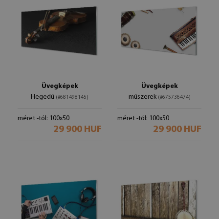
Üvegképek
Üvegképek
Hegedű
műszerek
(#681498145)
(#675736474)
méret -tól: 100x50
méret -tól: 100x50
29 900 HUF
29 900 HUF