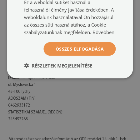
Ez a weboldal sütiket használ a
felhasználói élmény javítása érdekében. A
weboldalunk használatával Ön hozzájárul
az összes süti használatához, a Cookie
szabályzatunknak megfelelően.
Bővebben
ÖSSZES ELFOGADÁSA
TULUP
RÉSZLETEK MEGJELENÍTÉSE
A cég székhelye:
Drukarnia Piga.PL Sp. z o.o.
ul. Mysłowicka 1
43-100 Tychy
ADÓSZÁM (TIN):
6462933172
STATISZTIKAI SZÁMJEL (REGON):
243492288
Vitarendezésre vonatkozó információ az ODR rendelet 14. cikk 1. bek.