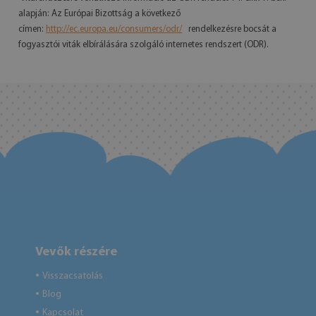
alapján: Az Európai Bizottság a következő
címen:
http://ec.europa.eu/consumers/odr/
rendelkezésre bocsát a
fogyasztói viták elbírálására szolgáló internetes rendszert (ODR).
Vevők részére
Visszacsatolás
●
Blog
●
Kapcsolat
●