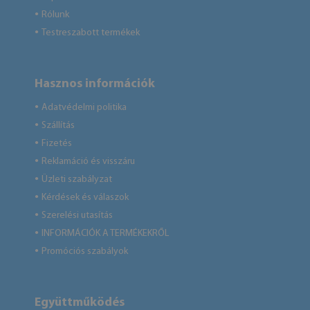
Rólunk
●
Testreszabott termékek
●
Hasznos információk
Adatvédelmi politika
●
Szállítás
●
Fizetés
●
Reklamáció és visszáru
●
Üzleti szabályzat
●
Kérdések és válaszok
●
Szerelési utasítás
●
INFORMÁCIÓK A TERMÉKEKRŐL
●
Promóciós szabályok
●
Együttműködés