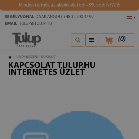
Minden termék az alapkínálatból
-5%
kód: NYAR5
SEGÉLYVONAL
(CSAK ANGOL) +48 32 700 37 99
▾
EMAIL:
TULUP@TULUP.HU
(
0
)
/
VEVŐK RÉSZÉRE
/
KAPCSOLAT
KAPCSOLAT TULUP.HU
INTERNETES ÜZLET