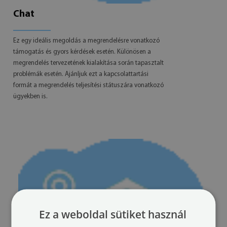
Chat
Ez egy ideális megoldás a megrendelésre vonatkozó
támogatás és gyors kérdések esetén. Különösen a
megrendelés tervezetének kialakítása során tapasztalt
problémák esetén. Ajánljuk ezt a kapcsolattartási
formát a megrendelés teljesítési státuszára vonatkozó
ügyekben is.
Ez a weboldal sütiket használ