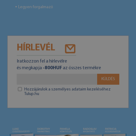
Legyen forgalmazó
●
HÍRLEVÉL
Iratkozzon fel a hírlevélre
és megkapja
-800HUF
az összes termékre
KÜLDÉS
Hozzájárulok a személyes adataim kezeléséhez
Tulup.hu