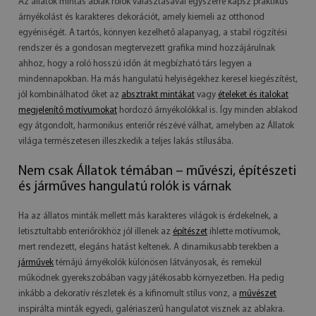
Az állatok mintás ablak rolók választásával egyszerre kapsz praktikus
árnyékolást és karakteres dekorációt, amely kiemeli az otthonod
egyéniségét. A tartós, könnyen kezelhető alapanyag, a stabil rögzítési
rendszer és a gondosan megtervezett grafika mind hozzájárulnak
ahhoz, hogy a roló hosszú időn át megbízható társ legyen a
mindennapokban. Ha más hangulatú helyiségekhez keresel kiegészítést,
jól kombinálhatod őket az
absztrakt mintákat
vagy
ételeket és italokat
megjelenítő motívumokat
hordozó árnyékolókkal is. Így minden ablakod
egy átgondolt, harmonikus enteriőr részévé válhat, amelyben az Állatok
világa természetesen illeszkedik a teljes lakás stílusába.
Nem csak Állatok témában – művészi, építészeti
és járműves hangulatú rolók is várnak
Ha az állatos minták mellett más karakteres világok is érdekelnek, a
letisztultabb enteriőrökhöz jól illenek az
építészet
ihlette motívumok,
mert rendezett, elegáns hatást keltenek. A dinamikusabb terekben a
járművek
témájú árnyékolók különösen látványosak, és remekül
működnek gyerekszobában vagy játékosabb környezetben. Ha pedig
inkább a dekoratív részletek és a kifinomult stílus vonz, a
művészet
inspirálta minták egyedi, galériaszerű hangulatot visznek az ablakra.