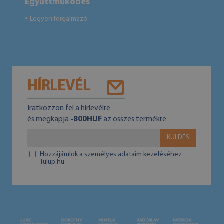
Együttműködés
Legyen forgalmazó
●
HÍRLEVÉL
Iratkozzon fel a hírlevélre
és megkapja
-800HUF
az összes termékre
KÜLDÉS
Hozzájárulok a személyes adataim kezeléséhez
Tulup.hu