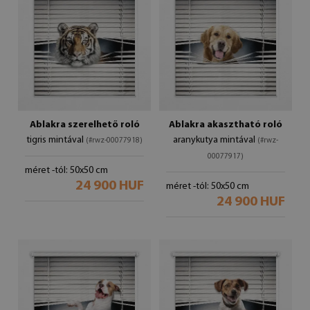
Ablakra szerelhető roló
Ablakra akasztható roló
tigris mintával
aranykutya mintával
(#rwz-00077918)
(#rwz-
00077917)
méret -tól: 50x50 cm
24 900 HUF
méret -tól: 50x50 cm
24 900 HUF