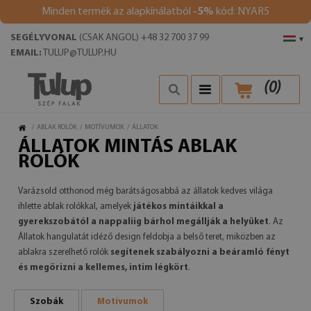
Minden termék az alapkínálatból
-5%
kód: NYAR5
SEGÉLYVONAL
(CSAK ANGOL) +48 32 700 37 99
▾
EMAIL:
TULUP@TULUP.HU
(
0
)
/
ABLAK ROLÓK
/
MOTÍVUMOK
/
ÁLLATOK
ÁLLATOK MINTÁS ABLAK
ROLÓK
Varázsold otthonod még barátságosabbá az állatok kedves világa
ihlette ablak rolókkal, amelyek
játékos mintáikkal a
gyerekszobától a nappaliig bárhol megállják a helyüket
. Az
Állatok hangulatát idéző design feldobja a belső teret, miközben az
ablakra szerelhető rolók
segítenek szabályozni a beáramló fényt
és megőrizni a kellemes, intim légkört
.
Szobák
Motívumok