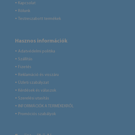
Kapcsolat
●
Rólunk
●
Testreszabott termékek
●
Hasznos információk
Adatvédelmi politika
●
Szállítás
●
Fizetés
●
Reklamáció és visszáru
●
Üzleti szabályzat
●
Kérdések és válaszok
●
Szerelési utasítás
●
INFORMÁCIÓK A TERMÉKEKRŐL
●
Promóciós szabályok
●