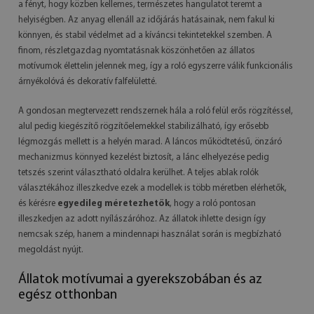
a fényt, hogy közben kellemes, természetes hangulatot teremt a
helyiségben. Az anyag ellenáll az időjárás hatásainak, nem fakul ki
könnyen, és stabil védelmet ad a kíváncsi tekintetekkel szemben. A
finom, részletgazdag nyomtatásnak köszönhetően az állatos
motívumok élettelin jelennek meg, így a roló egyszerre válik funkcionális
árnyékolóvá és dekoratív falfelületté.
A gondosan megtervezett rendszernek hála a roló felül erős rögzítéssel,
alul pedig kiegészítő rögzítőelemekkel stabilizálható, így erősebb
légmozgás mellett is a helyén marad. A láncos működtetésű, önzáró
mechanizmus könnyed kezelést biztosít, a lánc elhelyezése pedig
tetszés szerint választható oldalra kerülhet. A teljes ablak rolók
választékához illeszkedve ezek a modellek is több méretben elérhetők,
és kérésre
egyedileg méretezhetők
, hogy a roló pontosan
illeszkedjen az adott nyílászáróhoz. Az állatok ihlette design így
nemcsak szép, hanem a mindennapi használat során is megbízható
megoldást nyújt.
Állatok motívumai a gyerekszobában és az
egész otthonban