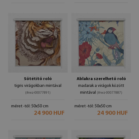
Sötétítő roló
Ablakra szerelhető roló
tigris virágokban mintával
madarak a virágok között
mintával
(#rwz-00077891)
(#rwz-00077887)
méret -tól: 50x50 cm
méret -tól: 50x50 cm
24 900 HUF
24 900 HUF