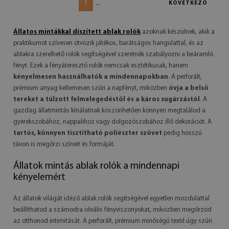
1
...
KÖVETKEZŐ
Állatos mintákkal díszített ablak rolók
azoknak készülnek, akik a
praktikumot szívesen ötvözik játékos, barátságos hangulattal, és az
ablakra szerelhető rolók segítségével szeretnék szabályozni a beáramló
fényt. Ezek a fényáteresztő rolók nemcsak esztétikusak, hanem
kényelmesen használhatók a mindennapokban
. A perforált,
prémium anyag kellemesen szűri a napfényt, miközben
óvja a belső
tereket a túlzott felmelegedéstől és a káros sugárzástól
. A
gazdag állatmintás kínálatnak köszönhetően könnyen megtalálod a
gyerekszobához, nappalihoz vagy dolgozószobához illő dekorációt. A
tartós, könnyen tisztítható poliészter szövet
pedig hosszú
távon is megőrzi színeit és formáját.
Állatok mintás ablak rolók a mindennapi
kényelemért
Az állatok világát idéző ablak rolók segítségével egyetlen mozdulattal
beállíthatod a számodra ideális fényviszonyokat, miközben megőrzöd
az otthonod intimitását. A perforált, prémium minőségű textil úgy szűri