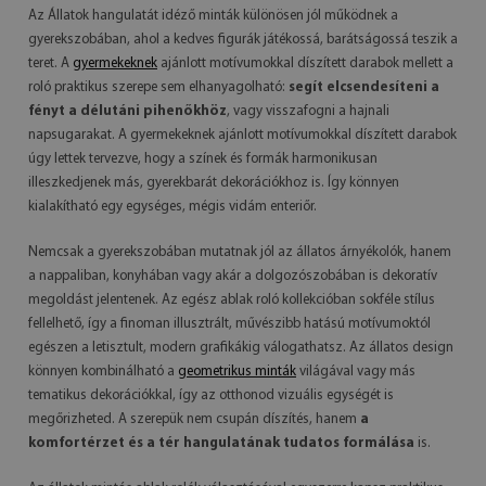
Az Állatok hangulatát idéző minták különösen jól működnek a
gyerekszobában, ahol a kedves figurák játékossá, barátságossá teszik a
teret. A
gyermekeknek
ajánlott motívumokkal díszített darabok mellett a
roló praktikus szerepe sem elhanyagolható:
segít elcsendesíteni a
fényt a délutáni pihenőkhöz
, vagy visszafogni a hajnali
napsugarakat. A gyermekeknek ajánlott motívumokkal díszített darabok
úgy lettek tervezve, hogy a színek és formák harmonikusan
illeszkedjenek más, gyerekbarát dekorációkhoz is. Így könnyen
kialakítható egy egységes, mégis vidám enteriőr.
Nemcsak a gyerekszobában mutatnak jól az állatos árnyékolók, hanem
a nappaliban, konyhában vagy akár a dolgozószobában is dekoratív
megoldást jelentenek. Az egész ablak roló kollekcióban sokféle stílus
fellelhető, így a finoman illusztrált, művészibb hatású motívumoktól
egészen a letisztult, modern grafikákig válogathatsz. Az állatos design
könnyen kombinálható a
geometrikus minták
világával vagy más
tematikus dekorációkkal, így az otthonod vizuális egységét is
megőrizheted. A szerepük nem csupán díszítés, hanem
a
komfortérzet és a tér hangulatának tudatos formálása
is.