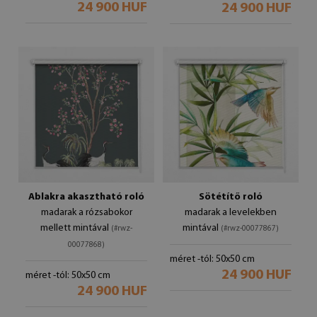
24 900 HUF
24 900 HUF
Ablakra akasztható roló
Sötétítő roló
madarak a rózsabokor
madarak a levelekben
mellett mintával
mintával
(#rwz-
(#rwz-00077867)
00077868)
méret -tól: 50x50 cm
24 900 HUF
méret -tól: 50x50 cm
24 900 HUF