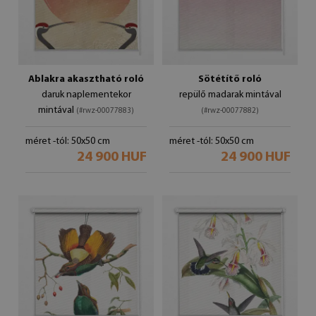
Ablakra akasztható roló
Sötétítő roló
daruk naplementekor
repülő madarak mintával
mintával
(#rwz-00077883)
(#rwz-00077882)
méret -tól: 50x50 cm
méret -tól: 50x50 cm
24 900 HUF
24 900 HUF