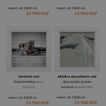
méret -tól: 50x50 cm
méret -tól: 50x50 cm
24 900 HUF
24 900 HUF
Sötétítő roló
Ablakra akasztható roló
Koala kivitelben
daru repülés közben
(#rwz-
mintával
(#rwz-00077892)
00077910)
méret -tól: 50x50 cm
méret -tól: 50x50 cm
24 900 HUF
24 900 HUF