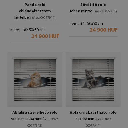
Panda roló
Sötétítő roló
ablakra akasztható
tehén mintás
(#rwz-00077913)
kivitelben
(#rwz-00077914)
méret -tól: 50x50 cm
24 900 HUF
méret -tól: 50x50 cm
24 900 HUF
Ablakra szerelhető roló
Ablakra akasztható roló
vörös macska mintával
macska mintával
(#rwz-
(#rwz-
00077912)
00077911)