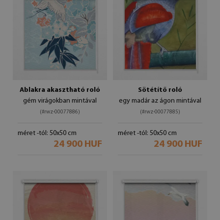
Ablakra akasztható roló
Sötétítő roló
gém virágokban mintával
egy madár az ágon mintával
(#rwz-00077886)
(#rwz-00077885)
méret -tól: 50x50 cm
méret -tól: 50x50 cm
24 900 HUF
24 900 HUF