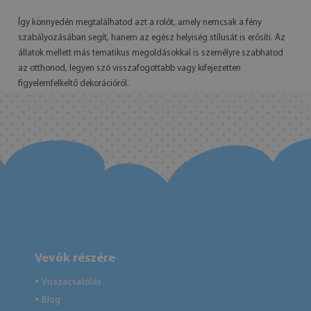
Így könnyedén megtalálhatod azt a rolót, amely nemcsak a fény
szabályozásában segít, hanem az egész helyiség stílusát is erősíti. Az
állatok mellett más tematikus megoldásokkal is személyre szabhatod
az otthonod, legyen szó visszafogottabb vagy kifejezetten
figyelemfelkeltő dekorációról.
Vevők részére
Visszacsatolás
●
Blog
●