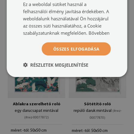
Ez a weboldal sütiket használ a
(#rwz-00077875)
00077873)
felhasználói élmény javítása érdekében. A
méret -tól: 50x50 cm
weboldalunk használatával Ön hozzájárul
méret -tól: 50x50 cm
24 900 HUF
24 900 HUF
az összes süti használatához, a Cookie
szabályzatunknak megfelelően.
Bővebben
ÖSSZES ELFOGADÁSA
RÉSZLETEK MEGJELENÍTÉSE
Ablakra szerelhető roló
Sötétítő roló
egy darucsapat mintával
repülő daruk mintával
(#rwz-
(#rwz-00077872)
00077870)
méret -tól: 50x50 cm
méret -tól: 50x50 cm