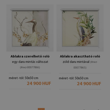
Ablakra szerelhető roló
Ablakra akasztható roló
egy daru mintás változat
zöld daru mintával
(#rwz-
(#rwz-00077866)
00077865)
méret -tól: 50x50 cm
méret -tól: 50x50 cm
24 900 HUF
24 900 HUF