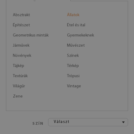
Absztrakt
Állatok
Építészet
Étel és ital
Geometrikus minták
Gyermekeknek
Járművek
Művészet
Növények
Színek
Tájkép
Térkép
Textúrák
Trópusi
Világűr
Vintage
Zene
Választ
SZÍN