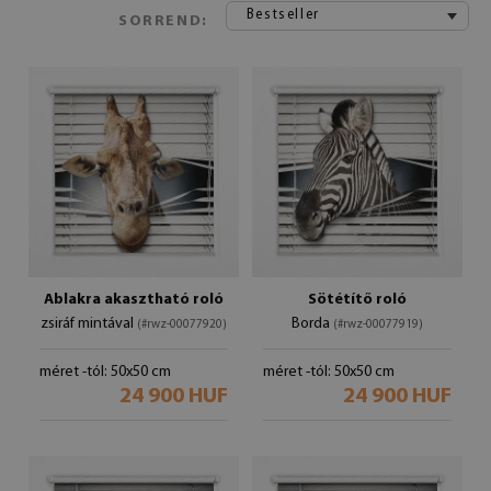
Bestseller
SORREND:
Ablakra akasztható roló
Sötétítő roló
zsiráf mintával
Borda
(#rwz-00077920)
(#rwz-00077919)
méret -tól: 50x50 cm
méret -tól: 50x50 cm
24 900 HUF
24 900 HUF