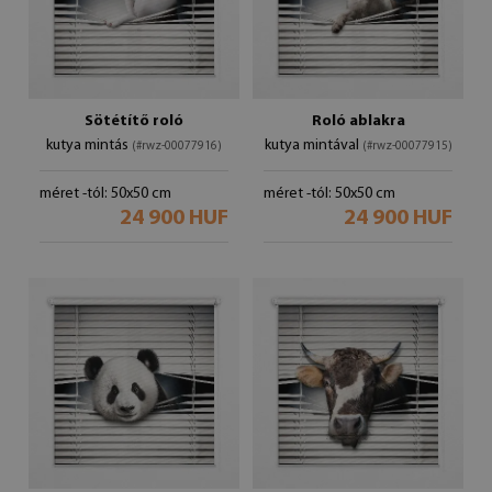
Sötétítő roló
Roló ablakra
kutya mintás
kutya mintával
(#rwz-00077916)
(#rwz-00077915)
méret -tól: 50x50 cm
méret -tól: 50x50 cm
24 900 HUF
24 900 HUF