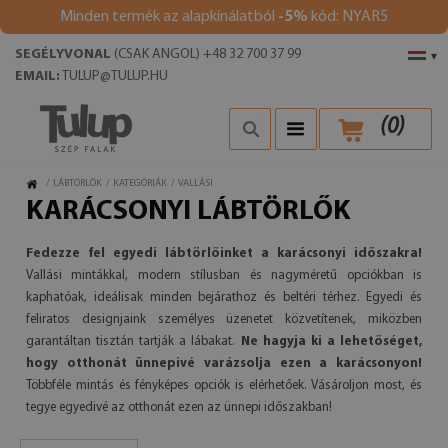
Minden termék az alapkínálatból
-5%
kód: NYAR5
SEGÉLYVONAL
(CSAK ANGOL) +48 32 700 37 99
▾
EMAIL:
TULUP@TULUP.HU
(
0
)
/
LÁBTÖRLŐK
/
KATEGÓRIÁK
/
VALLÁSI
KARÁCSONYI LÁBTÖRLŐK
Fedezze fel egyedi lábtörlőinket a karácsonyi időszakra!
Vallási mintákkal, modern stílusban és nagyméretű opciókban is
kaphatóak, ideálisak minden bejárathoz és beltéri térhez. Egyedi és
feliratos designjaink személyes üzenetet közvetítenek, miközben
garantáltan tisztán tartják a lábakat.
Ne hagyja ki a lehetőséget,
hogy otthonát ünnepivé varázsolja ezen a karácsonyon!
Többféle mintás és fényképes opciók is elérhetőek. Vásároljon most, és
tegye egyedivé az otthonát ezen az ünnepi időszakban!