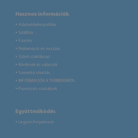
Hasznos információk
Adatvédelmi politika
●
Szállítás
●
Fizetés
●
Reklamáció és visszáru
●
Üzleti szabályzat
●
Kérdések és válaszok
●
Szerelési utasítás
●
INFORMÁCIÓK A TERMÉKEKRŐL
●
Promóciós szabályok
●
Együttműködés
Legyen forgalmazó
●