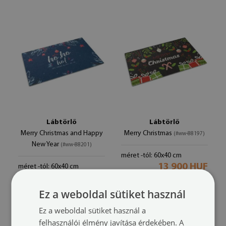
Lábtörlő
Lábtörlő
Merry Christmas and Happy
Merry Christmas
(#ww-88197)
New Year
(#ww-88201)
méret -tól: 60x40 cm
13 900 HUF
méret -tól: 60x40 cm
13 900 HUF
Ez a weboldal sütiket használ
Ez a weboldal sütiket használ a
felhasználói élmény javítása érdekében. A