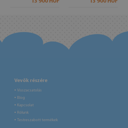
13 900 HUF
13 900 HUF
Vevők részére
Visszacsatolás
●
Blog
●
Kapcsolat
●
Rólunk
●
Testreszabott termékek
●