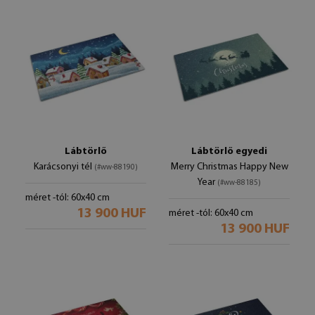
Lábtörlő
Lábtörlő egyedi
Karácsonyi tél
Merry Christmas Happy New
(#ww-88190)
Year
(#ww-88185)
méret -tól: 60x40 cm
13 900 HUF
méret -tól: 60x40 cm
13 900 HUF