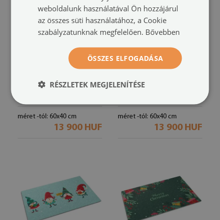
weboldalunk használatával Ön hozzájárul
az összes süti használatához, a Cookie
szabályzatunknak megfelelően.
Bővebben
ÖSSZES ELFOGADÁSA
RÉSZLETEK MEGJELENÍTÉSE
Lábtörlő
Lábtörlő
Merry Christmas
Merry Christmas
(#ww-88195)
(#ww-88194)
méret -tól: 60x40 cm
méret -tól: 60x40 cm
13 900 HUF
13 900 HUF