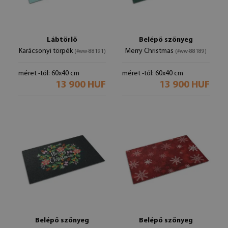
Lábtörlő
Belépő szőnyeg
Karácsonyi törpék
Merry Christmas
(#ww-88191)
(#ww-88189)
méret -tól: 60x40 cm
méret -tól: 60x40 cm
13 900 HUF
13 900 HUF
Belépő szőnyeg
Belépő szőnyeg