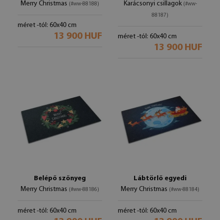
Merry Christmas
Karácsonyi csillagok
(#ww-88188)
(#ww-
88187)
méret -tól: 60x40 cm
13 900 HUF
méret -tól: 60x40 cm
13 900 HUF
Belépő szőnyeg
Lábtörlő egyedi
Merry Christmas
Merry Christmas
(#ww-88186)
(#ww-88184)
méret -tól: 60x40 cm
méret -tól: 60x40 cm