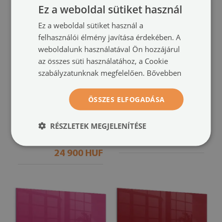
Ez a weboldal sütiket használ
Ez a weboldal sütiket használ a
felhasználói élmény javítása érdekében. A
weboldalunk használatával Ön hozzájárul
az összes süti használatához, a Cookie
szabályzatunknak megfelelően.
Bővebben
ÖSSZES ELFOGADÁSA
Irodai mágneses tábla
Irodai mágneses tábla
Vízesés moha között
Absztrakt táj
(#tm-
(#tm-88314)
88330)
RÉSZLETEK MEGJELENÍTÉSE
méret -tól: 60x40 cm
24 900 HUF
méret -tól: 60x40 cm
24 900 HUF