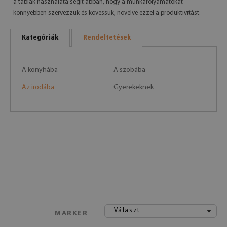
a táblák használata segít abban, hogy a munkafolyamatokat
könnyebben szervezzük és kövessük, növelve ezzel a produktivitást.
Kategóriák
Rendeltetések
A konyhába
A szobába
Az irodába
Gyerekeknek
Választ
MARKER