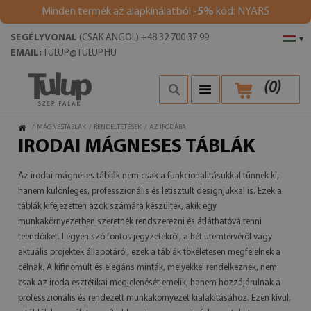
Minden termék az alapkínálatból
-5%
kód: NYAR5
SEGÉLYVONAL
(CSAK ANGOL) +48 32 700 37 99
▾
EMAIL:
TULUP@TULUP.HU
(
0
)
/
MÁGNESTÁBLÁK
/
RENDELTETÉSEK
/
AZ IRODÁBA
IRODAI MÁGNESES TÁBLÁK
Az irodai mágneses táblák nem csak a funkcionalitásukkal tűnnek ki,
hanem különleges, professzionális és letisztult designjukkal is. Ezek a
táblák kifejezetten azok számára készültek, akik egy
munkakörnyezetben szeretnék rendszerezni és átláthatóvá tenni
teendőiket. Legyen szó fontos jegyzetekről, a hét ütemtervéről vagy
aktuális projektek állapotáról, ezek a táblák tökéletesen megfelelnek a
célnak. A kifinomult és elegáns minták, melyekkel rendelkeznek, nem
csak az iroda esztétikai megjelenését emelik, hanem hozzájárulnak a
professzionális és rendezett munkakörnyezet kialakításához. Ezen kívül,