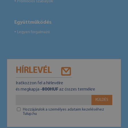
Promóciós szabályok
●
Együttműködés
Legyen forgalmazó
●
HÍRLEVÉL
Iratkozzon fel a hírlevélre
és megkapja
-800HUF
az összes termékre
KÜLDÉS
Hozzájárulok a személyes adataim kezeléséhez
Tulup.hu