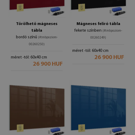
Törölhető mágneses
Mágneses felíró tábla
tábla
fekete színben
(#tmbpoziom-
bordó színű
(#tmbpoziom-
00260249)
00260250)
méret -tól: 60x40 cm
26 900 HUF
méret -tól: 60x40 cm
26 900 HUF