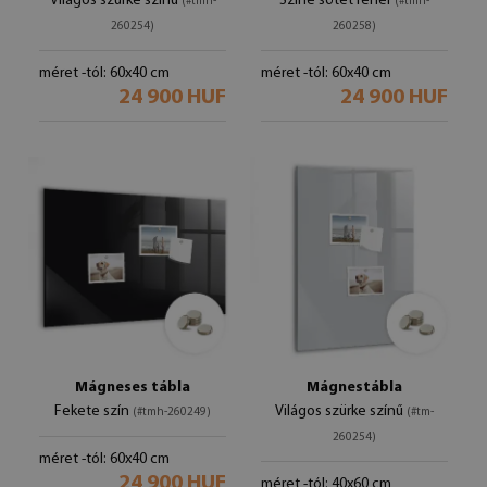
Világos szürke színű
Színe sötét fehér
(#tmh-
(#tmh-
260254)
260258)
méret -tól: 60x40 cm
méret -tól: 60x40 cm
24 900 HUF
24 900 HUF
Mágneses tábla
Mágnestábla
Fekete szín
Világos szürke színű
(#tmh-260249)
(#tm-
260254)
méret -tól: 60x40 cm
24 900 HUF
méret -tól: 40x60 cm