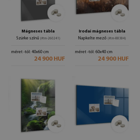
Mágneses tábla
Irodai mágneses tábla
Szürke színű
Napkelte mező
(#tm-260241)
(#tm-88384)
méret -tól: 40x60 cm
méret -tól: 60x40 cm
24 900 HUF
24 900 HUF