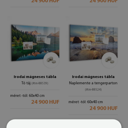
24 900 HUF
24 900 HUF
Irodai mágneses tábla
Irodai mágneses tábla
Tó táj
Naplemente a tengerparton
(#tm-88539)
(#tm-88524)
méret -tól: 60x40 cm
24 900 HUF
méret -tól: 60x40 cm
24 900 HUF