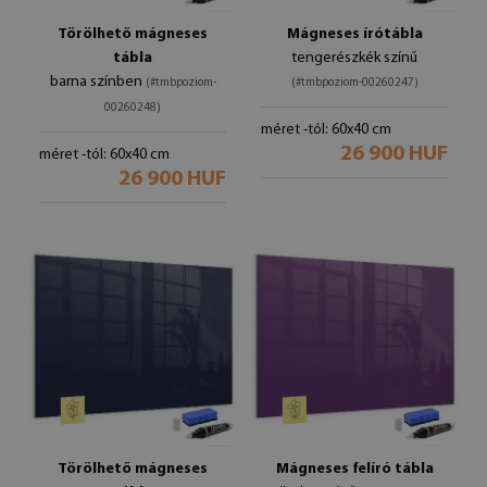
Törölhető mágneses
Mágneses írótábla
tábla
tengerészkék színű
barna színben
(#tmbpoziom-
(#tmbpoziom-00260247)
00260248)
méret -tól: 60x40 cm
26 900 HUF
méret -tól: 60x40 cm
26 900 HUF
Törölhető mágneses
Mágneses felíró tábla