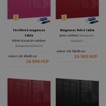
Törölhető mágneses
Mágneses felíró tábla
tábla
piros színben
(#tmbpoziom-
élénk rózsaszín színben
00260251)
(#tmbpoziom-00260255)
méret -tól: 60x40 cm
26 900 HUF
méret -tól: 60x40 cm
26 900 HUF