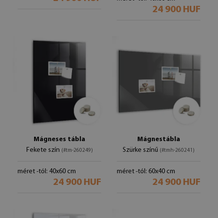
24 900 HUF
Mágneses tábla
Mágnestábla
Fekete szín
Szürke színű
(#tm-260249)
(#tmh-260241)
méret -tól: 40x60 cm
méret -tól: 60x40 cm
24 900 HUF
24 900 HUF