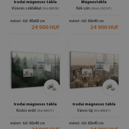
Irodai mágneses tábla
Mágnestábla
Vízesés sziklákkal
Kék szín
(#tm-88838)
(#tmh-260247)
méret -tól: 40x60 cm
méret -tól: 60x40 cm
24 900 HUF
24 900 HUF
Irodai mágneses tábla
Irodai mágneses tábla
Ködös erdő
Városi táj
(#tm-88697)
(#tm-88681)
méret -tól: 60x40 cm
méret -tól: 60x40 cm