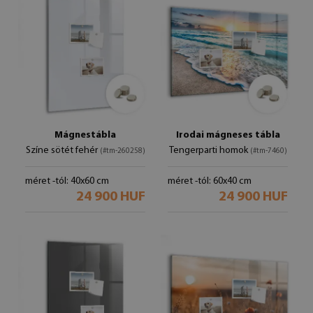
Mágnestábla
Irodai mágneses tábla
Színe sötét fehér
Tengerparti homok
(#tm-260258)
(#tm-7460)
méret -tól: 40x60 cm
méret -tól: 60x40 cm
24 900 HUF
24 900 HUF