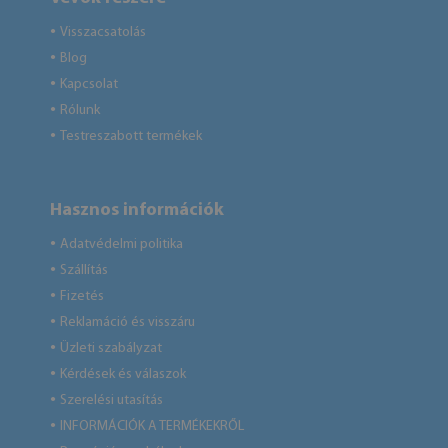
Visszacsatolás
●
Blog
●
Kapcsolat
●
Rólunk
●
Testreszabott termékek
●
Hasznos információk
Adatvédelmi politika
●
Szállítás
●
Fizetés
●
Reklamáció és visszáru
●
Üzleti szabályzat
●
Kérdések és válaszok
●
Szerelési utasítás
●
INFORMÁCIÓK A TERMÉKEKRŐL
●