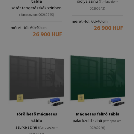
tábla
ibolya színű
(#tmbpoziom-
sötét tengerészkék színben
00260242)
(#tmbpoziom-00260245)
méret -tól: 60x40 cm
26 900 HUF
méret -tól: 60x40 cm
26 900 HUF
Törölhető mágneses
Mágneses felíró tábla
tábla
palackzöld színű
(#tmbpoziom-
szürke színű
(#tmbpoziom-
00260240)