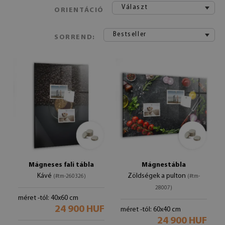
Választ
ORIENTÁCIÓ
Bestseller
SORREND:
Mágneses fali tábla
Mágnestábla
Kávé
Zöldségek a pulton
(#tm-260326)
(#tm-
28007)
méret -tól: 40x60 cm
24 900 HUF
méret -tól: 60x40 cm
24 900 HUF