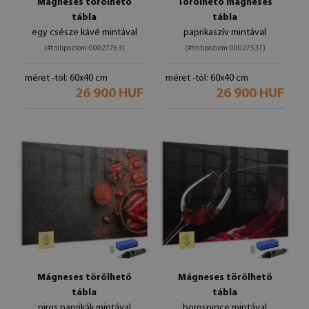
Mágneses törölhető
Törölhető mágneses
tábla
tábla
egy csésze kávé mintával
paprikaszív mintával
(#tmbpoziom-00027763)
(#tmbpoziom-00027537)
méret -tól: 60x40 cm
méret -tól: 60x40 cm
26 900 HUF
26 900 HUF
Mágneses törölhető
Mágneses törölhető
tábla
tábla
piros paprikák mintával
borospince mintával