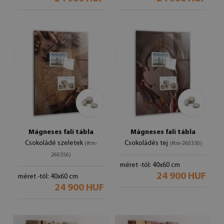
Mágneses fali tábla
Mágneses fali tábla
Csokoládé szeletek
Csokoládés tej
(#tm-
(#tm-260330)
260356)
méret -tól: 40x60 cm
24 900 HUF
méret -tól: 40x60 cm
24 900 HUF