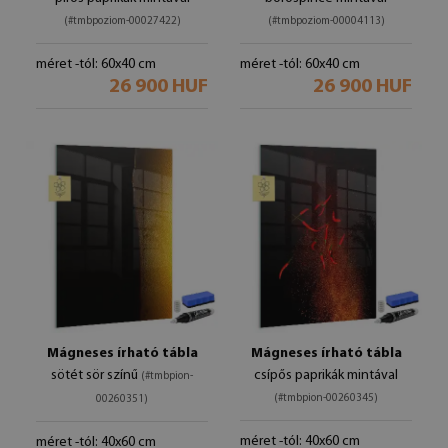
(#tmbpoziom-00027422)
(#tmbpoziom-00004113)
méret -tól: 60x40 cm
méret -tól: 60x40 cm
26 900 HUF
26 900 HUF
Mágneses írható tábla
Mágneses írható tábla
sötét sör színű
csípős paprikák mintával
(#tmbpion-
(#tmbpion-00260345)
00260351)
méret -tól: 40x60 cm
méret -tól: 40x60 cm