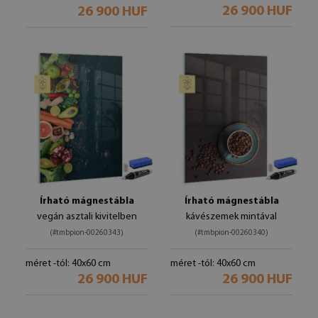
26 900 HUF
26 900 HUF
Írható mágnestábla
Írható mágnestábla
vegán asztali kivitelben
kávészemek mintával
(#tmbpion-00260343)
(#tmbpion-00260340)
méret -tól: 40x60 cm
méret -tól: 40x60 cm
26 900 HUF
26 900 HUF