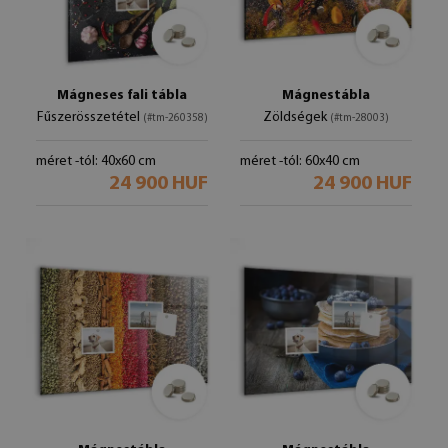
Mágneses fali tábla
Mágnestábla
Fűszerösszetétel
Zöldségek
(#tm-260358)
(#tm-28003)
méret -tól: 40x60 cm
méret -tól: 60x40 cm
24 900 HUF
24 900 HUF