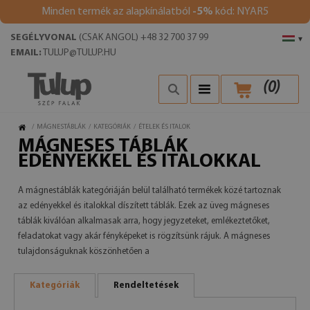
Minden termék az alapkínálatból
-5%
kód: NYAR5
SEGÉLYVONAL
(CSAK ANGOL) +48 32 700 37 99
▾
EMAIL:
TULUP@TULUP.HU
(
0
)
/
MÁGNESTÁBLÁK
/
KATEGÓRIÁK
/
ÉTELEK ÉS ITALOK
MÁGNESES TÁBLÁK
EDÉNYEKKEL ÉS ITALOKKAL
A mágnestáblák kategóriáján belül található termékek közé tartoznak
az edényekkel és italokkal díszített táblák. Ezek az üveg mágneses
táblák kiválóan alkalmasak arra, hogy jegyzeteket, emlékeztetőket,
feladatokat vagy akár fényképeket is rögzítsünk rájuk. A mágneses
tulajdonságuknak köszönhetően a
Kategóriák
Rendeltetések