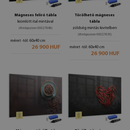
Mágneses felíró tábla
Törölhető mágneses
kiömlött ital mintával
tábla
zöldség mintás kivitelben
(#tmbpoziom-00027848)
(#tmbpoziom-00027839)
méret -tól: 60x40 cm
26 900 HUF
méret -tól: 60x40 cm
26 900 HUF