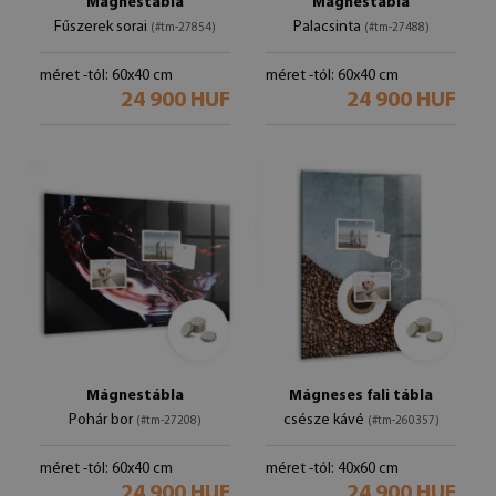
Mágnestábla
Mágnestábla
Fűszerek sorai
Palacsinta
(#tm-27854)
(#tm-27488)
méret -tól: 60x40 cm
méret -tól: 60x40 cm
24 900 HUF
24 900 HUF
Mágnestábla
Mágneses fali tábla
Pohár bor
csésze kávé
(#tm-27208)
(#tm-260357)
méret -tól: 60x40 cm
méret -tól: 40x60 cm
24 900 HUF
24 900 HUF