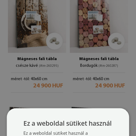
Mágneses fali tábla
Mágneses fali tábla
csésze kávé
Bordugók
(#tm-260295)
(#tm-260287)
méret -tól: 40x60 cm
méret -tól: 40x60 cm
24 900 HUF
24 900 HUF
Ez a weboldal sütiket használ
Ez a weboldal sütiket használ a