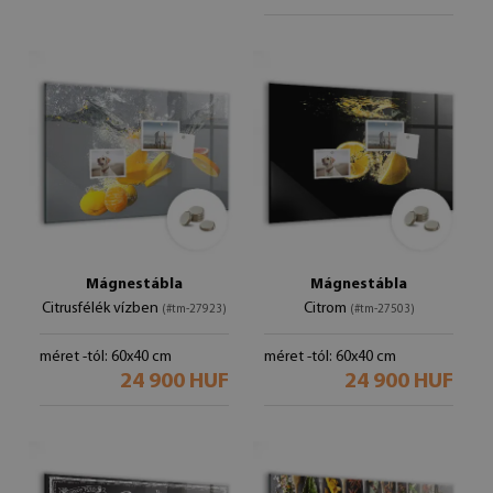
Mágnestábla
Mágnestábla
Citrusfélék vízben
Citrom
(#tm-27923)
(#tm-27503)
méret -tól: 60x40 cm
méret -tól: 60x40 cm
24 900 HUF
24 900 HUF