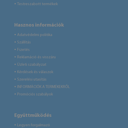
Testreszabott termékek
●
Hasznos információk
Adatvédelmi politika
●
Szállítás
●
Fizetés
●
Reklamáció és visszáru
●
Üzleti szabályzat
●
Kérdések és válaszok
●
Szerelési utasítás
●
INFORMÁCIÓK A TERMÉKEKRŐL
●
Promóciós szabályok
●
Együttműködés
Legyen forgalmazó
●