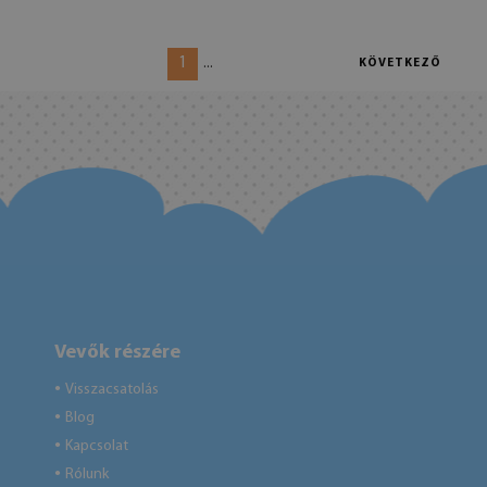
1
...
KÖVETKEZŐ
Vevők részére
Visszacsatolás
●
Blog
●
Kapcsolat
●
Rólunk
●