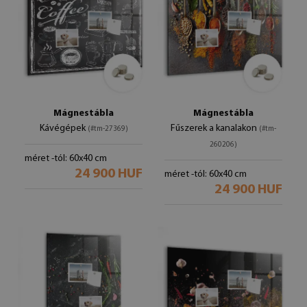
Mágnestábla
Mágnestábla
Kávégépek
Fűszerek a kanalakon
(#tm-27369)
(#tm-
260206)
méret -tól: 60x40 cm
24 900 HUF
méret -tól: 60x40 cm
24 900 HUF