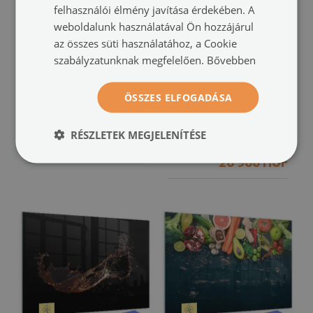
felhasználói élmény javítása érdekében. A
weboldalunk használatával Ön hozzájárul
az összes süti használatához, a Cookie
szabályzatunknak megfelelően.
Bővebben
Mágneses felíró tábla
Törölhető mágneses
kávészemes mintával
tábla
ÖSSZES ELFOGADÁSA
narancslé mintájú
(#tmbpoziom-00028064)
(#tmbpoziom-00028002)
méret -tól: 60x40 cm
RÉSZLETEK MEGJELENÍTÉSE
26 900 HUF
méret -tól: 60x40 cm
26 900 HUF