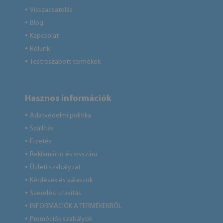
Visszacsatolás
●
Blog
●
Kapcsolat
●
Rólunk
●
Testreszabott termékek
●
Hasznos információk
Adatvédelmi politika
●
Szállítás
●
Fizetés
●
Reklamáció és visszáru
●
Üzleti szabályzat
●
Kérdések és válaszok
●
Szerelési utasítás
●
INFORMÁCIÓK A TERMÉKEKRŐL
●
Promóciós szabályok
●