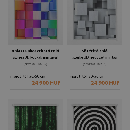
Ablakra akasztható roló
Sötétítő roló
színes 3D kockák mintával
szürke 3D négyzet mintás
(#rwz-00030915)
(#rwz-00030914)
méret -tól: 50x50 cm
méret -tól: 50x50 cm
24 900 HUF
24 900 HUF