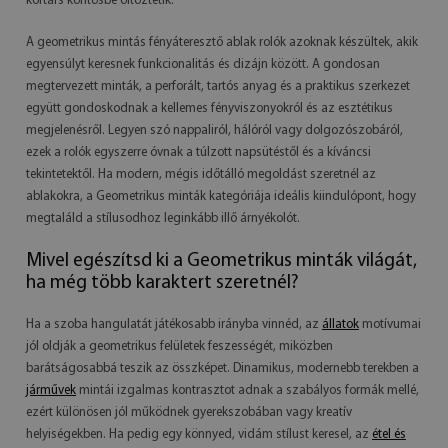
kortárs köntösbe öltöztetik.
A geometrikus mintás fényáteresztő ablak rolók azoknak készültek, akik
egyensúlyt keresnek funkcionalitás és dizájn között. A gondosan
megtervezett minták, a perforált, tartós anyag és a praktikus szerkezet
együtt gondoskodnak a kellemes fényviszonyokról és az esztétikus
megjelenésről. Legyen szó nappaliról, hálóról vagy dolgozószobáról,
ezek a rolók egyszerre óvnak a túlzott napsütéstől és a kíváncsi
tekintetektől. Ha modern, mégis időtálló megoldást szeretnél az
ablakokra, a Geometrikus minták kategóriája ideális kiindulópont, hogy
megtaláld a stílusodhoz leginkább illő árnyékolót.
Mivel egészítsd ki a Geometrikus minták világát,
ha még több karaktert szeretnél?
Ha a szoba hangulatát játékosabb irányba vinnéd, az
állatok
motívumai
jól oldják a geometrikus felületek feszességét, miközben
barátságosabbá teszik az összképet. Dinamikus, modernebb terekben a
járművek
mintái izgalmas kontrasztot adnak a szabályos formák mellé,
ezért különösen jól működnek gyerekszobában vagy kreatív
helyiségekben. Ha pedig egy könnyed, vidám stílust keresel, az
étel és