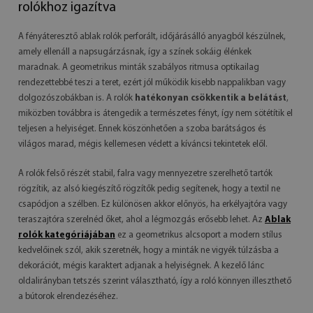
rolókhoz igazítva
A fényáteresztő ablak rolók perforált, időjárásálló anyagból készülnek,
amely ellenáll a napsugárzásnak, így a színek sokáig élénkek
maradnak. A geometrikus minták szabályos ritmusa optikailag
rendezettebbé teszi a teret, ezért jól működik kisebb nappalikban vagy
dolgozószobákban is. A rolók
hatékonyan csökkentik a belátást
,
miközben továbbra is átengedik a természetes fényt, így nem sötétítik el
teljesen a helyiséget. Ennek köszönhetően a szoba barátságos és
világos marad, mégis kellemesen védett a kíváncsi tekintetek elől.
A rolók felső részét stabil, falra vagy mennyezetre szerelhető tartók
rögzítik, az alsó kiegészítő rögzítők pedig segítenek, hogy a textil ne
csapódjon a szélben. Ez különösen akkor előnyös, ha erkélyajtóra vagy
teraszajtóra szerelnéd őket, ahol a légmozgás erősebb lehet. Az
Ablak
rolók kategóriájában
ez a geometrikus alcsoport a modern stílus
kedvelőinek szól, akik szeretnék, hogy a minták ne vigyék túlzásba a
dekorációt, mégis karaktert adjanak a helyiségnek. A kezelő lánc
oldalirányban tetszés szerint választható, így a roló könnyen illeszthető
a bútorok elrendezéséhez.