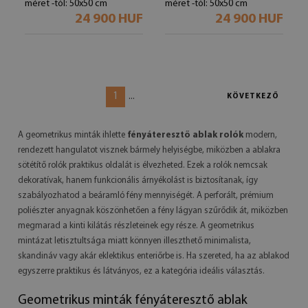
méret -tól: 50x50 cm
méret -tól: 50x50 cm
24 900 HUF
24 900 HUF
1
...
KÖVETKEZŐ
A geometrikus minták ihlette
fényáteresztő ablak rolók
modern,
rendezett hangulatot visznek bármely helyiségbe, miközben a ablakra
sötétítő rolók praktikus oldalát is élvezheted. Ezek a rolók nemcsak
dekoratívak, hanem funkcionális árnyékolást is biztosítanak, így
szabályozhatod a beáramló fény mennyiségét. A perforált, prémium
poliészter anyagnak köszönhetően a fény lágyan szűrődik át, miközben
megmarad a kinti kilátás részleteinek egy része. A geometrikus
mintázat letisztultsága miatt könnyen illeszthető minimalista,
skandináv vagy akár eklektikus enteriőrbe is. Ha szereted, ha az ablakod
egyszerre praktikus és látványos, ez a kategória ideális választás.
Geometrikus minták fényáteresztő ablak