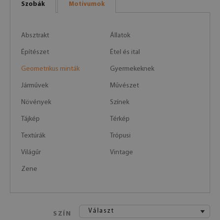
Szobák
Motívumok
Absztrakt
Állatok
Építészet
Étel és ital
Geometrikus minták
Gyermekeknek
Járművek
Művészet
Növények
Színek
Tájkép
Térkép
Textúrák
Trópusi
Világűr
Vintage
Zene
Választ
SZÍN