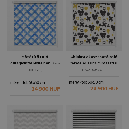
Sötétítő roló
Ablakra akasztható roló
csillagmintás kivitelben
fekete és sárga mintázattal
(#rwz-
(#rwz-00030571)
00030591)
méret -tól: 50x50 cm
méret -tól: 50x50 cm
24 900 HUF
24 900 HUF