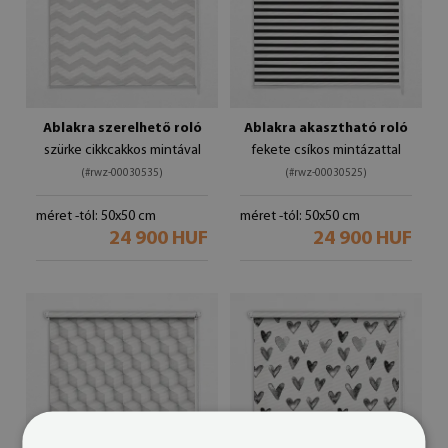
Ablakra szerelhető roló
Ablakra akasztható roló
szürke cikkcakkos mintával
fekete csíkos mintázattal
(#rwz-00030535)
(#rwz-00030525)
méret -tól: 50x50 cm
méret -tól: 50x50 cm
24 900 HUF
24 900 HUF