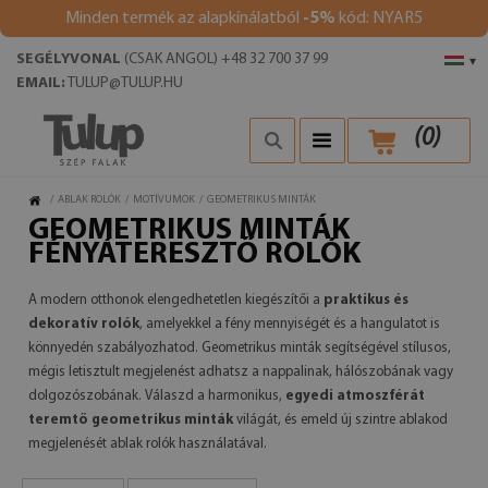
Minden termék az alapkínálatból
-5%
kód: NYAR5
SEGÉLYVONAL
(CSAK ANGOL) +48 32 700 37 99
▾
EMAIL:
TULUP@TULUP.HU
(
0
)
/
ABLAK ROLÓK
/
MOTÍVUMOK
/
GEOMETRIKUS MINTÁK
GEOMETRIKUS MINTÁK
FÉNYÁTERESZTŐ ROLÓK
A modern otthonok elengedhetetlen kiegészítői a
praktikus és
dekoratív rolók
, amelyekkel a fény mennyiségét és a hangulatot is
könnyedén szabályozhatod. Geometrikus minták segítségével stílusos,
mégis letisztult megjelenést adhatsz a nappalinak, hálószobának vagy
dolgozószobának. Válaszd a harmonikus,
egyedi atmoszférát
teremtő geometrikus minták
világát, és emeld új szintre ablakod
megjelenését ablak rolók használatával.