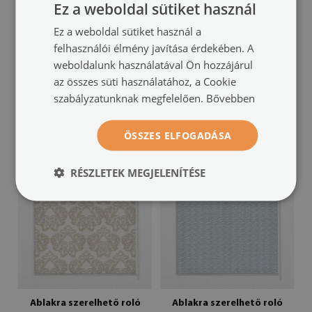
Ez a weboldal sütiket használ
Ez a weboldal sütiket használ a
Ablakra szerelhető roló
Ablakra akasztható roló
felhasználói élmény javítása érdekében. A
3D kocka mintával
fekete szívek mintával
(#rwz-
(#rwz-
weboldalunk használatával Ön hozzájárul
00030521)
00030511)
az összes süti használatához, a Cookie
szabályzatunknak megfelelően.
Bővebben
méret -tól: 50x50 cm
méret -tól: 50x50 cm
24 900 HUF
24 900 HUF
ÖSSZES ELFOGADÁSA
RÉSZLETEK MEGJELENÍTÉSE
Ablakra szerelhető roló
Ablakra szerelhető roló