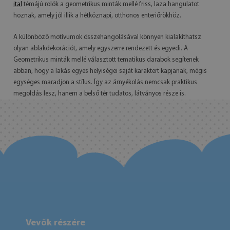
ital
témájú rolók a geometrikus minták mellé friss, laza hangulatot
hoznak, amely jól illik a hétköznapi, otthonos enteriőrökhöz.
A különböző motívumok összehangolásával könnyen kialakíthatsz
olyan ablakdekorációt, amely egyszerre rendezett és egyedi. A
Geometrikus minták mellé választott tematikus darabok segítenek
abban, hogy a lakás egyes helyiségei saját karaktert kapjanak, mégis
egységes maradjon a stílus. Így az árnyékolás nemcsak praktikus
megoldás lesz, hanem a belső tér tudatos, látványos része is.
Vevők részére