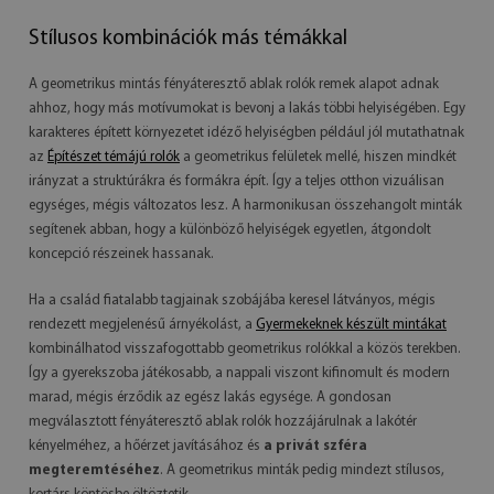
Stílusos kombinációk más témákkal
A geometrikus mintás fényáteresztő ablak rolók remek alapot adnak
ahhoz, hogy más motívumokat is bevonj a lakás többi helyiségében. Egy
karakteres épített környezetet idéző helyiségben például jól mutathatnak
az
Építészet témájú rolók
a geometrikus felületek mellé, hiszen mindkét
irányzat a struktúrákra és formákra épít. Így a teljes otthon vizuálisan
egységes, mégis változatos lesz. A harmonikusan összehangolt minták
segítenek abban, hogy a különböző helyiségek egyetlen, átgondolt
koncepció részeinek hassanak.
Ha a család fiatalabb tagjainak szobájába keresel látványos, mégis
rendezett megjelenésű árnyékolást, a
Gyermekeknek készült mintákat
kombinálhatod visszafogottabb geometrikus rolókkal a közös terekben.
Így a gyerekszoba játékosabb, a nappali viszont kifinomult és modern
marad, mégis érződik az egész lakás egysége. A gondosan
megválasztott fényáteresztő ablak rolók hozzájárulnak a lakótér
kényelméhez, a hőérzet javításához és
a privát szféra
megteremtéséhez
. A geometrikus minták pedig mindezt stílusos,