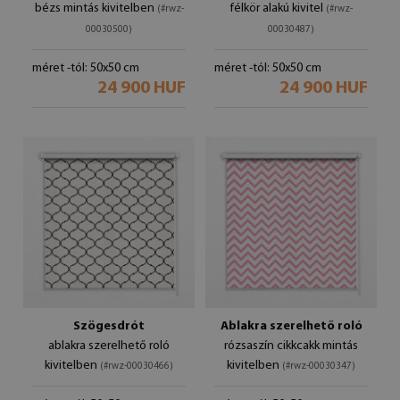
bézs mintás kivitelben
félkör alakú kivitel
(#rwz-
(#rwz-
00030500)
00030487)
méret -tól: 50x50 cm
méret -tól: 50x50 cm
24 900 HUF
24 900 HUF
Szögesdrót
Ablakra szerelhető roló
ablakra szerelhető roló
rózsaszín cikkcakk mintás
kivitelben
kivitelben
(#rwz-00030466)
(#rwz-00030347)