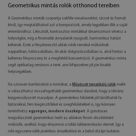
Geometrikus mintás rolók otthonod tereiben
A Geometrikus minták csoportja sokféle vonalvezetést, rácsot és formát
kínál, így megtalálhatod azt a kompozíciót, amely legjobban illik a saját
enteriőrödhöz. Letisztult, kontrasztos mintákkal dinamizmust vihetsz a
helyiségbe, míg a finomabb árnyalatok nyugodt, harmonikus hatást
keltenek. Ezek a fényáteresztő ablak rolók remekül működnek
nappaliban, hálószobában, de akár dolgozószobában is, ahol fontos a
kellemes fényviszony és a megfelelő koncentráció. A geometrikus minta
segít optikailag rendezni a teret, ami kifejezetten jól jön kisebb
helyiségekben.
Ha szívesen kombinálod a mintákat, a
Művészet tematikájú rolók
mellé
is választhatsz visszafogottabb geometrikus darabot, hogy a látvány
kiegyensúlyozott maradjon. A geometrikus felületek jól társíthatók fa
bútorokkal, fém kiegészítőkkel és üvegfelületekkel is, így könnyen
teremthetsz
egységes, modern összképet
. A gondosan
megválasztott geometrikus textil az ablakon finom díszítésként
működik, anélkül, hogy elnyomná a többi lakberendezési elemet. Így a
roló egyszerre válik praktikus árnyékolóvá és a belső dizájn tudatos