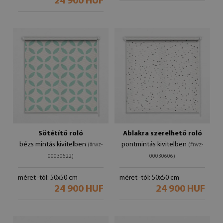
24 900 HUF
Sötétítő roló
Ablakra szerelhető roló
bézs mintás kivitelben
pontmintás kivitelben
(#rwz-
(#rwz-
00030622)
00030606)
méret -tól: 50x50 cm
méret -tól: 50x50 cm
24 900 HUF
24 900 HUF