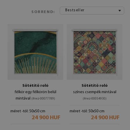
Bestseller
SORREND:
Sötétítő roló
Sötétítő roló
félkör egy félkörön belül
színes csempék mintával
mintával
(#rwz-00077789)
(#rwz-00054930)
méret -tól: 50x50 cm
méret -tól: 50x50 cm
24 900 HUF
24 900 HUF