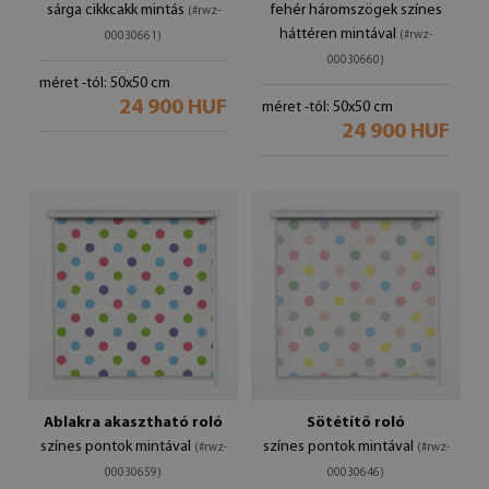
sárga cikkcakk mintás
fehér háromszögek színes
(#rwz-
háttéren mintával
(#rwz-
00030661)
00030660)
méret -tól: 50x50 cm
24 900 HUF
méret -tól: 50x50 cm
24 900 HUF
Ablakra akasztható roló
Sötétítő roló
színes pontok mintával
színes pontok mintával
(#rwz-
(#rwz-
00030659)
00030646)