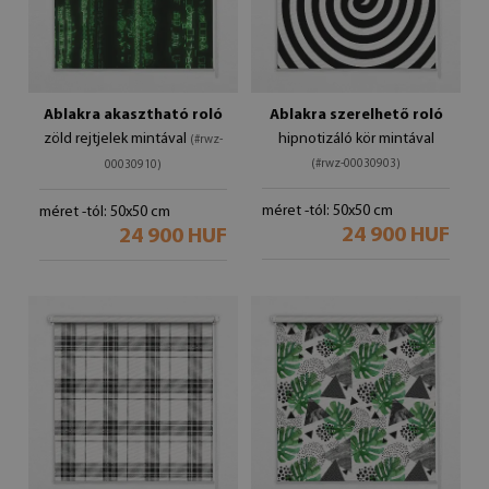
Ablakra akasztható roló
Ablakra szerelhető roló
zöld rejtjelek mintával
hipnotizáló kör mintával
(#rwz-
(#rwz-00030903)
00030910)
méret -tól: 50x50 cm
méret -tól: 50x50 cm
24 900 HUF
24 900 HUF