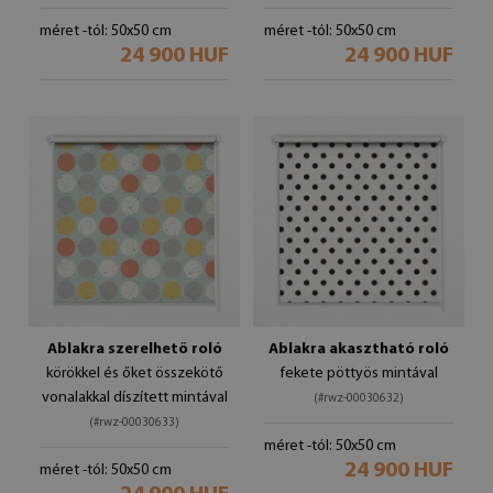
méret -tól: 50x50 cm
méret -tól: 50x50 cm
24 900 HUF
24 900 HUF
Ablakra szerelhető roló
Ablakra akasztható roló
körökkel és őket összekötő
fekete pöttyös mintával
vonalakkal díszített mintával
(#rwz-00030632)
(#rwz-00030633)
méret -tól: 50x50 cm
24 900 HUF
méret -tól: 50x50 cm