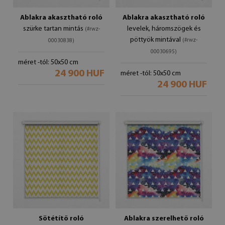
Ablakra akasztható roló
Ablakra akasztható roló
szürke tartan mintás
levelek, háromszögek és
(#rwz-
pöttyök mintával
(#rwz-
00030838)
00030695)
méret -tól: 50x50 cm
24 900 HUF
méret -tól: 50x50 cm
24 900 HUF
Sötétítő roló
Ablakra szerelhető roló