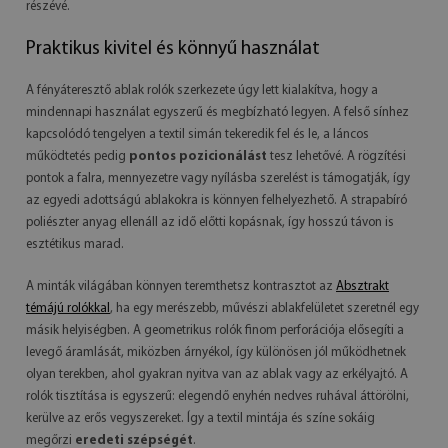
részévé.
Praktikus kivitel és könnyű használat
A fényáteresztő ablak rolók szerkezete úgy lett kialakítva, hogy a
mindennapi használat egyszerű és megbízható legyen. A felső sínhez
kapcsolódó tengelyen a textil simán tekeredik fel és le, a láncos
működtetés pedig
pontos pozicionálást
tesz lehetővé. A rögzítési
pontok a falra, mennyezetre vagy nyílásba szerelést is támogatják, így
az egyedi adottságú ablakokra is könnyen felhelyezhető. A strapabíró
poliészter anyag ellenáll az idő előtti kopásnak, így hosszú távon is
esztétikus marad.
A minták világában könnyen teremthetsz kontrasztot az
Absztrakt
témájú rolókkal
, ha egy merészebb, művészi ablakfelületet szeretnél egy
másik helyiségben. A geometrikus rolók finom perforációja elősegíti a
levegő áramlását, miközben árnyékol, így különösen jól működhetnek
olyan terekben, ahol gyakran nyitva van az ablak vagy az erkélyajtó. A
rolók tisztítása is egyszerű: elegendő enyhén nedves ruhával áttörölni,
kerülve az erős vegyszereket. Így a textil mintája és színe sokáig
megőrzi
eredeti szépségét
.