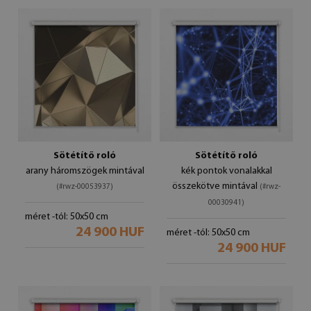
Sötétítő roló
Sötétítő roló
arany háromszögek mintával
kék pontok vonalakkal
összekötve mintával
(#rwz-00053937)
(#rwz-
00030941)
méret -tól: 50x50 cm
24 900 HUF
méret -tól: 50x50 cm
24 900 HUF