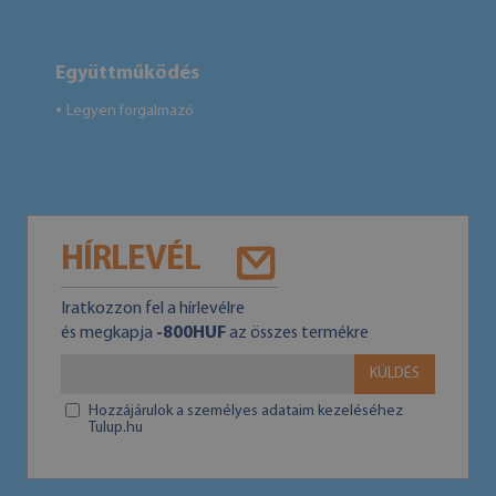
Együttműködés
Legyen forgalmazó
●
HÍRLEVÉL
Iratkozzon fel a hírlevélre
és megkapja
-800HUF
az összes termékre
KÜLDÉS
Hozzájárulok a személyes adataim kezeléséhez
Tulup.hu