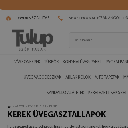
GYORS
SZÁLLÍTÁS
SEGÉLYVONAL
(CSAK ANGOL) +48
VÁSZONKÉPEK
TÜKRÖK
KONYHAI ÜVEG PANEL
PVC FALPAN
ÜVEG VÁGÓDESZKÁK
ABLAK ROLÓK
AJTÓ TAPÉTÁK
M
KANDALLÓ ALÁTÉTEK
KERETEZETT KÉP SZET
/
ASZTALLAPOK
/
TÁJOLÁS
/
KEREK
KEREK ÜVEGASZTALLAPOK
Ha szeretnéd asztalodnak új, friss megjelenést adni anélkül, hogy újat vásáro