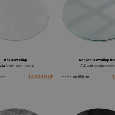
Kör asztallap
Konyhai asztallap ke
szta fehér
Átlátszó
(#sbontlp-19042)
(#sbottlp-000000
14 900 HUF
1
0 cm
méret -tól: fi50 cm