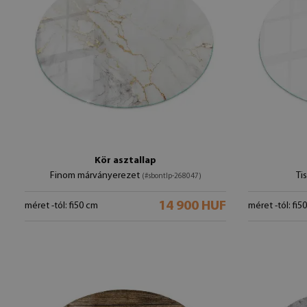
Kör asztallap
Finom márványerezet
Ti
(#sbontlp-268047)
14 900 HUF
méret -tól: fi50 cm
méret -tól: fi5