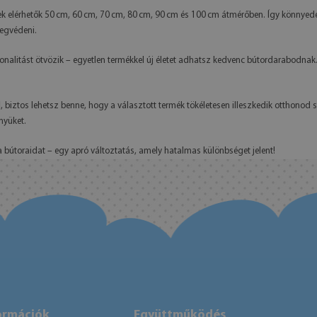
ek elérhetők 50 cm, 60 cm, 70 cm, 80 cm, 90 cm és 100 cm átmérőben. Így könnye
megvédeni.
onalitást ötvözik – egyetlen termékkel új életet adhatsz kedvenc bútordarabodna
l
, biztos lehetsz benne, hogy a választott termék tökéletesen illeszkedik otthonod 
nyüket.
a bútoraidat – egy apró változtatás, amely hatalmas különbséget jelent!
ormációk
Együttműködés