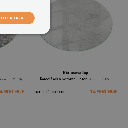
ELFOGADÁSA
Kör asztallap
Karcolások a betonfelületen
(#sbontlp-20950)
(#sbontlp-20865)
4 900 HUF
14 900 HUF
méret -tól: fi50 cm