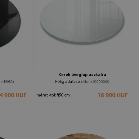
Kerek üveglap asztalra
Félig átlátszó
lp-19080)
(#sbofm-00000000)
4 900 HUF
16 900 HUF
méret -tól: fi50 cm