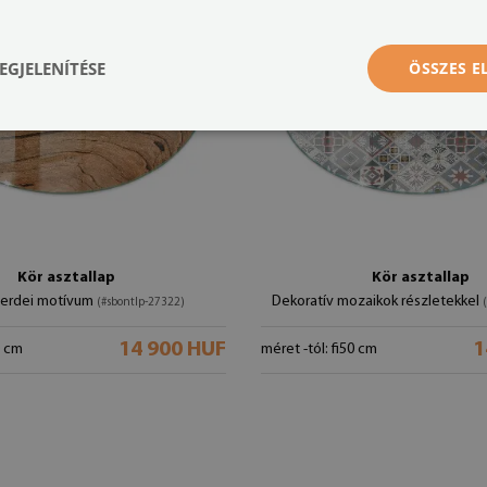
EGJELENÍTÉSE
ÖSSZES 
Kör asztallap
Kör asztallap
s erdei motívum
Dekoratív mozaikok részletekkel
(#sbontlp-27322)
14 900 HUF
1
0 cm
méret -tól: fi50 cm