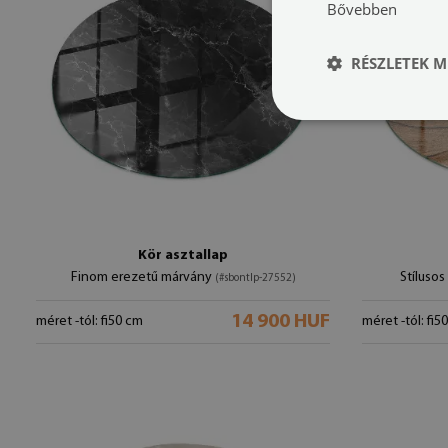
Bővebben
RÉSZLETEK M
Kör asztallap
Finom erezetű márvány
Stíluso
(#sbontlp-27552)
14 900 HUF
méret -tól: fi50 cm
méret -tól: fi5