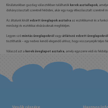
Kínálatunkban gazdag választékban találhatók
kerek asztallapok
, amely
dohányzóasztalt szeretnél feldobni, akár egy nagy étkezőasztalt szeretnél 
Az általunk kínált
edzett üveglapok asztalra
az esztétikumot és a funkci
minőségi és esztétikai elvárásoknak megfeleljen.
Legyen szó
mintás üveglapokról
vagy
átlátszó edzett üveglapokró
tisztíthatók – egy nedves kendő elegendő ahhoz, hogy visszanyerjék teljes fé
Válaszd azt a
kerek üveglapot asztalra
, amely egyszerre védi és feldobj
Vevők részére
Hasznos inf