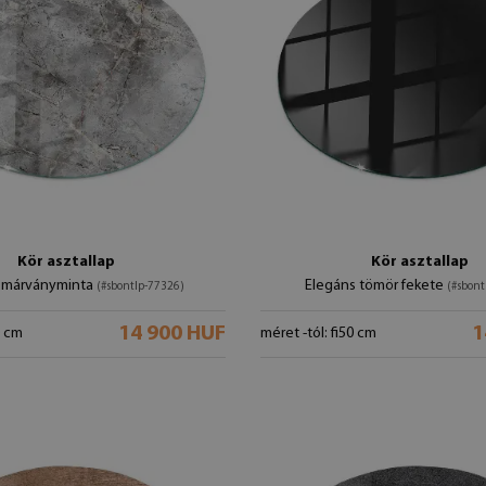
Kör asztallap
Kör asztallap
s márványminta
Elegáns tömör fekete
(#sbontlp-77326)
(#sbont
14 900 HUF
1
0 cm
méret -tól: fi50 cm