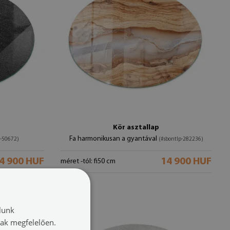
Kör asztallap
Fa harmonikusan a gyantával
p-50672)
(#sbontlp-282236)
4 900 HUF
14 900 HUF
méret -tól: fi50 cm
lunk
nak megfelelően.