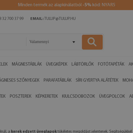
Minden termék az alapkínálatból
-5%
kód: NYAR5
 32 700 37 99
EMAIL:
TULUP@TULUP.HU
Valamennyi
ELEK
MÁGNESTÁBLÁK
ÜVEGKÉPEK
LÁBTÖRLŐK
FOTÓTAPÉTÁK
AK
ÁGNESES SZŐNYEGEK
PARAFATÁBLÁK
SÍRI GYERTYA ALÁTÉTEK
MOHA
TEK
POSZTEREK
KÉPKERETEK
KIULCSDOBOZOK
ÜVEGPOLCOK
A
lnál, a
kerek edzett üveglapok
tökéletes megoldást jelentenek. Segítségükke