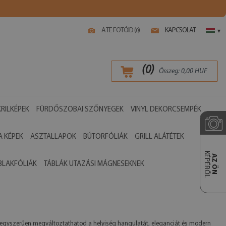
A TE FOTÓID (
)
KAPCSOLAT
0
▾
(
0
)
Összeg:
0,00
HUF
RILKÉPEK
FÜRDŐSZOBAI SZŐNYEGEK
VINYL DEKORCSEMPÉK
 KÉPEK
ASZTALLAPOK
BÚTORFÓLIÁK
GRILL ALÁTÉTEK
KÉPÉRŐL
AZ ÖN
BLAKFÓLIÁK
TÁBLÁK UTAZÁSI MÁGNESEKNEK
l egyszerűen megváltoztathatod a helyiség hangulatát, eleganciát és modern