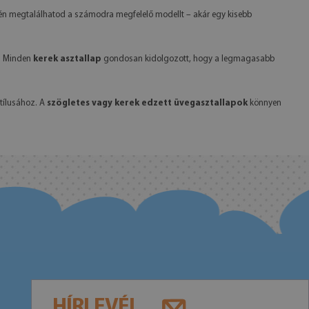
dén megtalálhatod a számodra megfelelő modellt – akár egy kisebb
k. Minden
kerek asztallap
gondosan kidolgozott, hogy a legmagasabb
stílusához. A
szögletes vagy kerek edzett üvegasztallapok
könnyen
HÍRLEVÉL