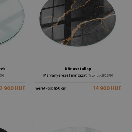
rek
Kör asztallap
Márványerezet mintázat
00)
(#sbontlp-282599)
2 900 HUF
14 900 HUF
méret -tól: fi50 cm