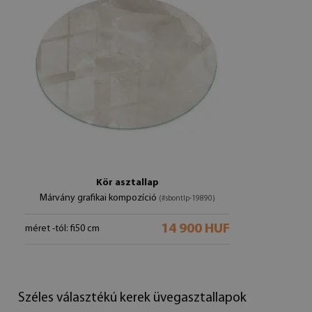
Kör asztallap
Márvány grafikai kompozíció
(#sbontlp-19890)
14 900 HUF
méret -tól: fi50 cm
Széles választékú kerek üvegasztallapok