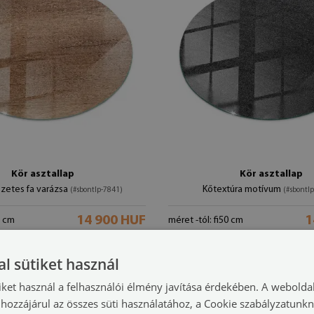
Kör asztallap
Kör asztallap
zetes fa varázsa
Kőtextúra motívum
(#sbontlp-7841)
(#sbontl
14 900 HUF
1
0 cm
méret -tól: fi50 cm
l sütiket használ
iket használ a felhasználói élmény javítása érdekében. A webolda
hozzájárul az összes süti használatához, a Cookie szabályzatunk