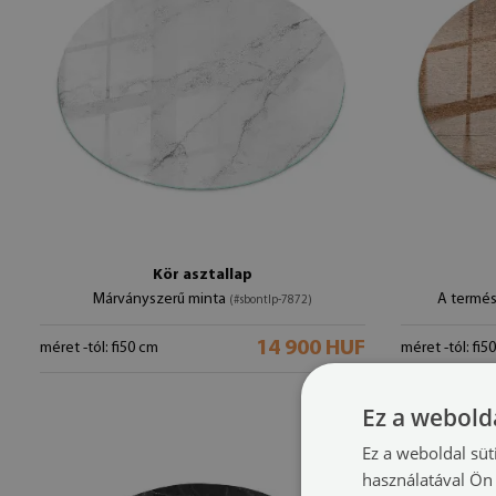
Kör asztallap
Márványszerű minta
A termés
(#sbontlp-7872)
14 900 HUF
méret -tól: fi50 cm
méret -tól: fi5
Ez a webolda
Ez a weboldal süt
használatával Ön 