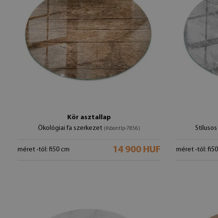
Kör asztallap
Ökológiai fa szerkezet
Stíluso
(#sbontlp-7856)
14 900 HUF
méret -tól: fi50 cm
méret -tól: fi5