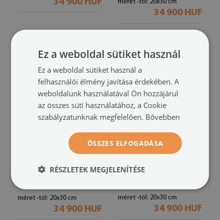
34 900 HUF
méret -tól: 20x30 cm
34 900 HUF
Ez a weboldal sütiket használ
Ez a weboldal sütiket használ a
felhasználói élmény javítása érdekében. A
weboldalunk használatával Ön hozzájárul
az összes süti használatához, a Cookie
szabályzatunknak megfelelően.
Bővebben
ÖSSZES ELFOGADÁSA
Keretezett poliptichon
Dekorációs képkészlet
minimalista növényi
nappaliba
mintákkal
absztrakt növényi mintákkal
(#zo-mdf-4cz-
RÉSZLETEK MEGJELENÍTÉSE
(#zo-mdf-4cz-00292278)
00292283)
méret -tól: 20x30 cm
méret -tól: 20x30 cm
34 900 HUF
34 900 HUF