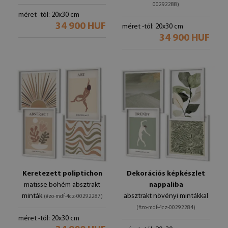
00292288)
méret -tól: 20x30 cm
34 900 HUF
méret -tól: 20x30 cm
34 900 HUF
Keretezett poliptichon
Dekorációs képkészlet
matisse bohém absztrakt
nappaliba
minták
absztrakt növényi mintákkal
(#zo-mdf-4cz-00292287)
(#zo-mdf-4cz-00292284)
méret -tól: 20x30 cm