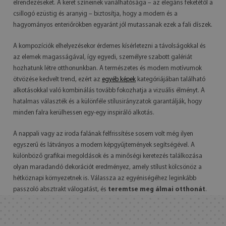
elrendezéseket. A keret színeinek variálhatósága – az elegáns feketétől a
csillogó ezüstig és aranyig – biztosítja, hogy a modern és a
hagyományos enteriőrökben egyaránt jól mutassanak ezek a fali díszek.
A kompozíciók elhelyezésekor érdemes kísérletezni a távolságokkal és
az elemek magasságával, így egyedi, személyre szabott galériát
hozhatunk létre otthonunkban. A természetes és modern motívumok
ötvözése kedvelt trend, ezért az
egyéb képek
kategóriájában található
alkotásokkal való kombinálás tovább fokozhatja a vizuális élményt. A
hatalmas választék és a különféle stílusirányzatok garantálják, hogy
minden falra kerülhessen egy-egy inspiráló alkotás.
A nappali vagy az iroda falának felfrissítése sosem volt még ilyen
egyszerű és látványos a modern képgyűjtemények segítségével. A
különböző grafikai megoldások és a minőségi keretezés találkozása
olyan maradandó dekorációt eredményez, amely stílust kölcsönöz a
hétköznapi környezetnek is. Válassza az egyéniségéhez leginkább
passzoló absztrakt válogatást, és
teremtse meg álmai otthonát
.