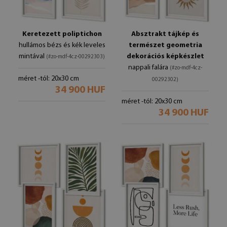
Keretezett poliptichon
Absztrakt tájkép és
hullámos bézs és kék leveles
természet geometria
mintával
dekorációs képkészlet
(#zo-mdf-4cz-00292303)
nappali falára
(#zo-mdf-4cz-
méret -tól: 20x30 cm
00292302)
34 900 HUF
méret -tól: 20x30 cm
34 900 HUF