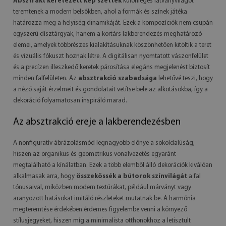
Absztrakt keretezett kép szettek
különleges látványvilágot
teremtenek a modern belsőkben, ahol a formák és színek játéka
határozza meg a helyiség dinamikáját. Ezek a kompozíciók nem csupán
egyszerű dísztárgyak, hanem a kortárs lakberendezés meghatározó
elemei, amelyek többrészes kialakításuknak köszönhetően kitöltik a teret
és vizuális fókuszt hoznak létre. A digitálisan nyomtatott vászonfelület
és a precízen illeszkedő keretek párosítása elegáns megjelenést biztosít
minden falfelületen. Az
absztrakció szabadsága
lehetővé teszi, hogy
a néző saját érzelmeit és gondolatait vetítse bele az alkotásokba, így a
dekoráció folyamatosan inspiráló marad.
Az absztrakció ereje a lakberendezésben
A nonfiguratív ábrázolásmód legnagyobb előnye a sokoldalúság,
hiszen az organikus és geometrikus vonalvezetés egyaránt
megtalálható a kínálatban. Ezek a több elemből álló dekorációk kiválóan
alkalmasak arra, hogy
összekössék a bútorok színvilágát
a fal
tónusaival, miközben modern textúrákat, például márványt vagy
aranyozott hatásokat imitáló részleteket mutatnak be. A harmónia
megteremtése érdekében érdemes figyelembe venni a környező
stílusjegyeket, hiszen míg a minimalista otthonokhoz a letisztult