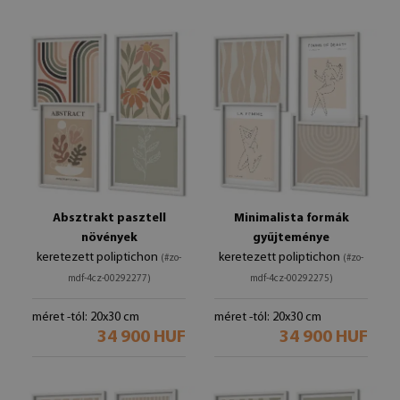
Absztrakt pasztell
Minimalista formák
növények
gyűjteménye
keretezett poliptichon
keretezett poliptichon
(#zo-
(#zo-
mdf-4cz-00292277)
mdf-4cz-00292275)
méret -tól: 20x30 cm
méret -tól: 20x30 cm
34 900 HUF
34 900 HUF