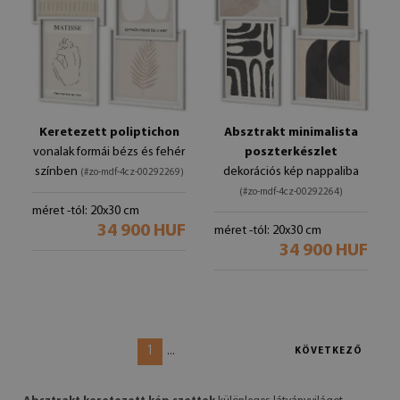
Keretezett poliptichon
Absztrakt minimalista
vonalak formái bézs és fehér
poszterkészlet
színben
dekorációs kép nappaliba
(#zo-mdf-4cz-00292269)
(#zo-mdf-4cz-00292264)
méret -tól: 20x30 cm
34 900 HUF
méret -tól: 20x30 cm
34 900 HUF
1
...
KÖVETKEZŐ