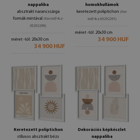
nappaliba
homokhullámok
absztrakt narancssárga
keretezett poliptichon
(#zo-
formák mintával
(#zo-mdf-4cz-
mdf-4cz-00292295)
00292298)
méret -tól: 20x30 cm
34 900 HUF
méret -tól: 20x30 cm
34 900 HUF
Keretezett poliptichon
Dekorációs képkészlet
stílusos absztrakt bézs
nappaliba