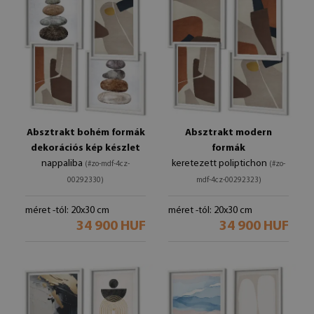
Absztrakt bohém formák
Absztrakt modern
dekorációs kép készlet
formák
nappaliba
keretezett poliptichon
(#zo-mdf-4cz-
(#zo-
00292330)
mdf-4cz-00292323)
méret -tól: 20x30 cm
méret -tól: 20x30 cm
34 900 HUF
34 900 HUF