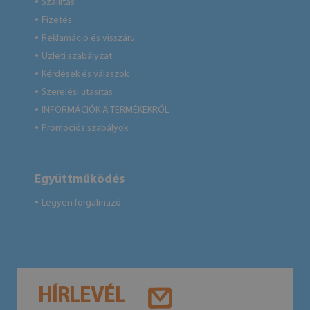
Szállítás
●
Fizetés
●
Reklamáció és visszáru
●
Üzleti szabályzat
●
Kérdések és válaszok
●
Szerelési utasítás
●
INFORMÁCIÓK A TERMÉKEKRŐL
●
Promóciós szabályok
●
Együttműködés
Legyen forgalmazó
●
HÍRLEVÉL