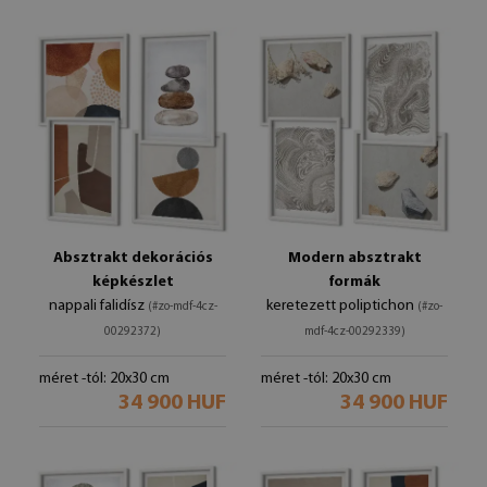
Absztrakt dekorációs
Modern absztrakt
képkészlet
formák
nappali falidísz
keretezett poliptichon
(#zo-mdf-4cz-
(#zo-
00292372)
mdf-4cz-00292339)
méret -tól: 20x30 cm
méret -tól: 20x30 cm
34 900 HUF
34 900 HUF