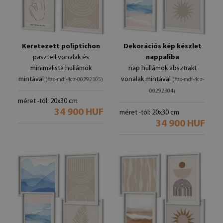
Keretezett poliptichon
Dekorációs kép készlet
pasztell vonalak és
nappaliba
minimalista hullámok
nap hullámok absztrakt
mintával
vonalak mintával
(#zo-mdf-4cz-00292305)
(#zo-mdf-4cz-
00292304)
méret -tól: 20x30 cm
34 900 HUF
méret -tól: 20x30 cm
34 900 HUF