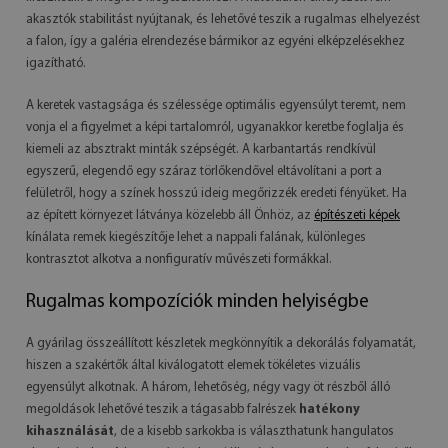
akasztók stabilitást nyújtanak, és lehetővé teszik a rugalmas elhelyezést
a falon, így a galéria elrendezése bármikor az egyéni elképzelésekhez
igazítható.
A keretek vastagsága és szélessége optimális egyensúlyt teremt, nem
vonja el a figyelmet a képi tartalomról, ugyanakkor keretbe foglalja és
kiemeli az absztrakt minták szépségét. A karbantartás rendkívül
egyszerű, elegendő egy száraz törlőkendővel eltávolítani a port a
felületről, hogy a színek hosszú ideig megőrizzék eredeti fényüket. Ha
az épített környezet látványa közelebb áll Önhöz, az
építészeti képek
kínálata remek kiegészítője lehet a nappali falának, különleges
kontrasztot alkotva a nonfiguratív művészeti formákkal.
Rugalmas kompozíciók minden helyiségbe
A gyárilag összeállított készletek megkönnyítik a dekorálás folyamatát,
hiszen a szakértők által kiválogatott elemek tökéletes vizuális
egyensúlyt alkotnak. A három, lehetőség, négy vagy öt részből álló
megoldások lehetővé teszik a tágasabb falrészek
hatékony
kihasználását
, de a kisebb sarkokba is választhatunk hangulatos