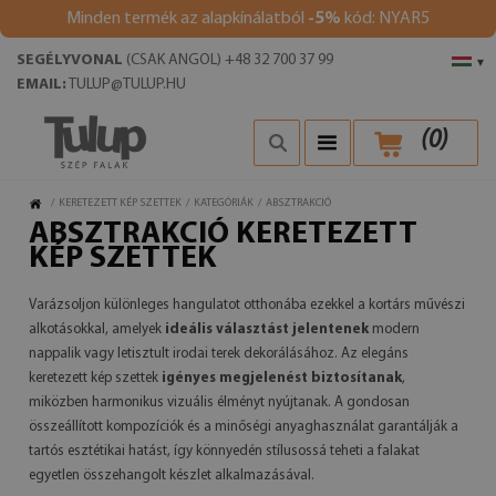
Minden termék az alapkínálatból
-5%
kód: NYAR5
SEGÉLYVONAL
(CSAK ANGOL) +48 32 700 37 99
▾
EMAIL:
TULUP@TULUP.HU
(
0
)
/
KERETEZETT KÉP SZETTEK
/
KATEGÓRIÁK
/
ABSZTRAKCIÓ
ABSZTRAKCIÓ KERETEZETT
KÉP SZETTEK
Varázsoljon különleges hangulatot otthonába ezekkel a kortárs művészi
alkotásokkal, amelyek
ideális választást jelentenek
modern
nappalik vagy letisztult irodai terek dekorálásához. Az elegáns
keretezett kép szettek
igényes megjelenést biztosítanak
,
miközben harmonikus vizuális élményt nyújtanak. A gondosan
összeállított kompozíciók és a minőségi anyaghasználat garantálják a
tartós esztétikai hatást, így könnyedén stílusossá teheti a falakat
egyetlen összehangolt készlet alkalmazásával.