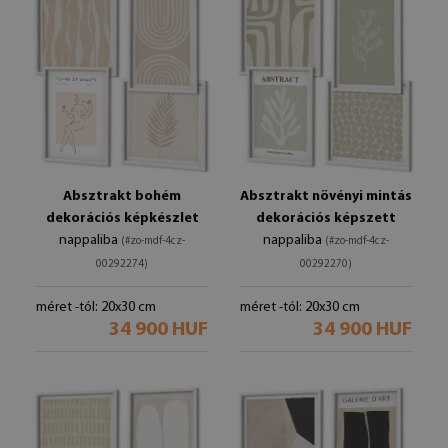
Absztrakt bohém
Absztrakt növényi mintás
dekorációs képkészlet
dekorációs képszett
nappaliba
nappaliba
(#zo-mdf-4cz-
(#zo-mdf-4cz-
00292274)
00292270)
méret -tól: 20x30 cm
méret -tól: 20x30 cm
34 900 HUF
34 900 HUF