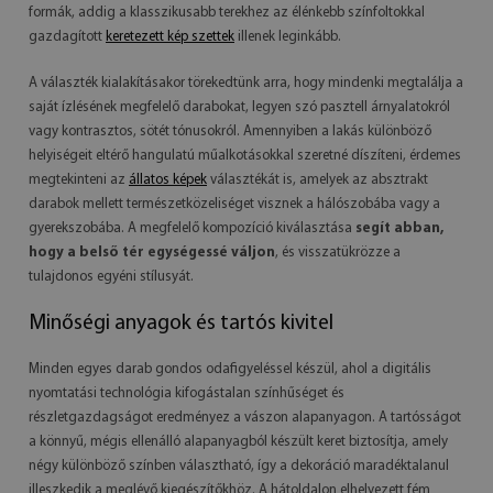
formák, addig a klasszikusabb terekhez az élénkebb színfoltokkal
gazdagított
keretezett kép szettek
illenek leginkább.
A választék kialakításakor törekedtünk arra, hogy mindenki megtalálja a
saját ízlésének megfelelő darabokat, legyen szó pasztell árnyalatokról
vagy kontrasztos, sötét tónusokról. Amennyiben a lakás különböző
helyiségeit eltérő hangulatú műalkotásokkal szeretné díszíteni, érdemes
megtekinteni az
állatos képek
választékát is, amelyek az absztrakt
darabok mellett természetközeliséget visznek a hálószobába vagy a
gyerekszobába. A megfelelő kompozíció kiválasztása
segít abban,
hogy a belső tér egységessé váljon
, és visszatükrözze a
tulajdonos egyéni stílusyát.
Minőségi anyagok és tartós kivitel
Minden egyes darab gondos odafigyeléssel készül, ahol a digitális
nyomtatási technológia kifogástalan színhűséget és
részletgazdagságot eredményez a vászon alapanyagon. A tartósságot
a könnyű, mégis ellenálló alapanyagból készült keret biztosítja, amely
négy különböző színben választható, így a dekoráció maradéktalanul
illeszkedik a meglévő kiegészítőkhöz. A hátoldalon elhelyezett fém