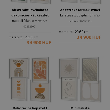
Absztrakt levélmintás
Absztrakt formák színei
dekorációs képkészlet
keretezett poliptichon
(#zo-
nappali falára
(#zo-mdf-4cz-
mdf-4cz-00292299)
00292300)
méret -tól: 20x30 cm
34 900 HUF
méret -tól: 20x30 cm
34 900 HUF
Dekorációs képszett
Minimalista