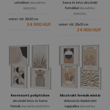
színekben
barna és bézs absztrakt
(#zo-mdf-4cz-
formákkal
(#zo-mdf-4cz-
00292293)
00292292)
méret -tól: 20x30 cm
34 900 HUF
méret -tól: 20x30 cm
34 900 HUF
Keretezett poliptichon
Absztrakt formák mintái
absztrakt bézs és barna
dekorációs képkészlet
formák
nappaliba
(#zo-mdf-4cz-00292291)
(#zo-mdf-4cz-