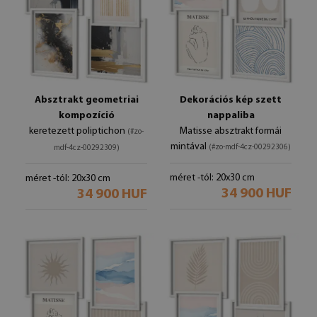
Absztrakt geometriai
Dekorációs kép szett
kompozíció
nappaliba
keretezett poliptichon
Matisse absztrakt formái
(#zo-
mintával
(#zo-mdf-4cz-00292306)
mdf-4cz-00292309)
méret -tól: 20x30 cm
méret -tól: 20x30 cm
34 900 HUF
34 900 HUF