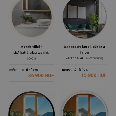
Kerek tükör
Dekoratív kerek tükör a
LED háttérvilágítás
falon
(#lslo-
keret nélkül
(#lo-00000000)
00001)
méret -tól: fi 40 cm
méret -tól: fi 40 cm
15 900 HUF
36 900 HUF