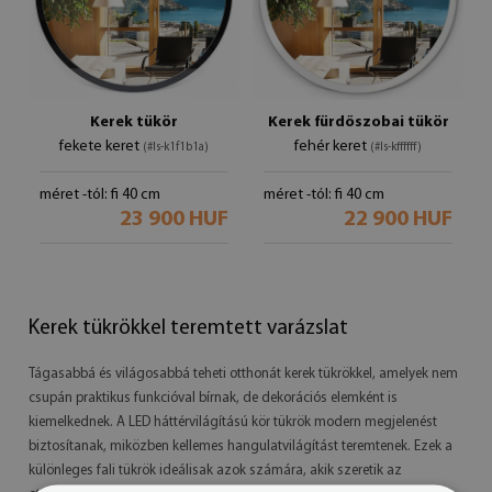
Kerek tükör
Kerek fürdőszobai tükör
fekete keret
fehér keret
(#ls-k1f1b1a)
(#ls-kffffff)
méret -tól: fi 40 cm
méret -tól: fi 40 cm
23 900 HUF
22 900 HUF
Kerek tükrökkel teremtett varázslat
Tágasabbá és világosabbá teheti otthonát kerek tükrökkel, amelyek nem
csupán praktikus funkcióval bírnak, de dekorációs elemként is
kiemelkednek. A LED háttérvilágítású kör tükrök modern megjelenést
biztosítanak, miközben kellemes hangulatvilágítást teremtenek. Ezek a
különleges fali tükrök ideálisak azok számára, akik szeretik az