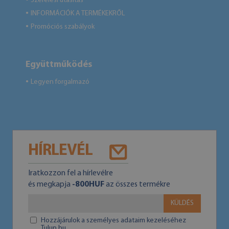
Szerelési utasítás
INFORMÁCIÓK A TERMÉKEKRŐL
●
Promóciós szabályok
●
Együttműködés
Legyen forgalmazó
●
HÍRLEVÉL
Iratkozzon fel a hírlevélre
és megkapja
-800HUF
az összes termékre
KÜLDÉS
Hozzájárulok a személyes adataim kezeléséhez
Tulup.hu