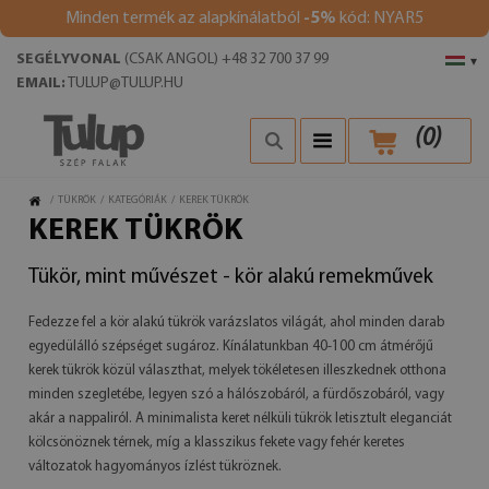
Minden termék az alapkínálatból
-5%
kód: NYAR5
SEGÉLYVONAL
(CSAK ANGOL) +48 32 700 37 99
▾
EMAIL:
TULUP@TULUP.HU
(
0
)
/
TÜKRÖK
/
KATEGÓRIÁK
/
KEREK TÜKRÖK
KEREK TÜKRÖK
Tükör, mint művészet - kör alakú remekművek
Fedezze fel a kör alakú tükrök varázslatos világát, ahol minden darab
egyedülálló szépséget sugároz. Kínálatunkban 40-100 cm átmérőjű
kerek tükrök közül választhat, melyek tökéletesen illeszkednek otthona
minden szegletébe, legyen szó a hálószobáról, a fürdőszobáról, vagy
akár a nappaliról. A minimalista keret nélküli tükrök letisztult eleganciát
kölcsönöznek térnek, míg a klasszikus fekete vagy fehér keretes
változatok hagyományos ízlést tükröznek.