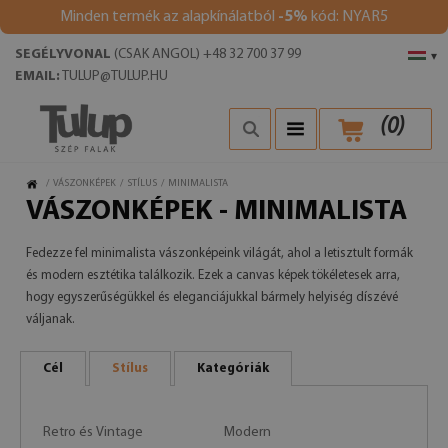
Minden termék az alapkínálatból
-5%
kód: NYAR5
SEGÉLYVONAL
(CSAK ANGOL) +48 32 700 37 99
▾
EMAIL:
TULUP@TULUP.HU
(
0
)
/
VÁSZONKÉPEK
/
STÍLUS
/
MINIMALISTA
VÁSZONKÉPEK - MINIMALISTA
Fedezze fel minimalista vászonképeink világát, ahol a letisztult formák
és modern esztétika találkozik. Ezek a canvas képek tökéletesek arra,
hogy egyszerűségükkel és eleganciájukkal bármely helyiség díszévé
váljanak.
Cél
Stílus
Kategóriák
Retro és Vintage
Modern