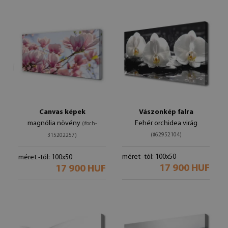
Canvas képek
Vászonkép falra
magnólia növény
Fehér orchidea virág
(#och-
(#62952104)
315202257)
méret -tól: 100x50
méret -tól: 100x50
17 900 HUF
17 900 HUF