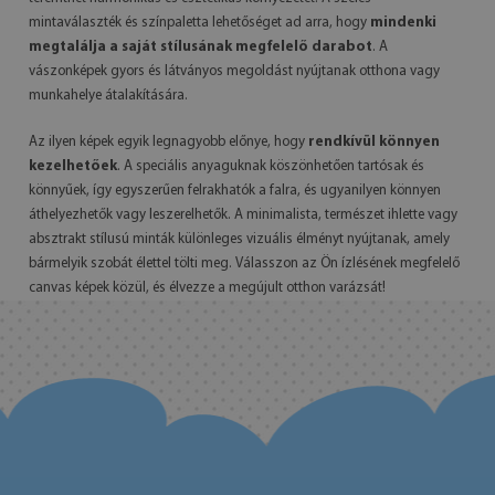
mintaválaszték és színpaletta lehetőséget ad arra, hogy
mindenki
megtalálja a saját stílusának megfelelő darabot
. A
vászonképek gyors és látványos megoldást nyújtanak otthona vagy
munkahelye átalakítására.
Az ilyen képek egyik legnagyobb előnye, hogy
rendkívül könnyen
kezelhetőek
. A speciális anyaguknak köszönhetően tartósak és
könnyűek, így egyszerűen felrakhatók a falra, és ugyanilyen könnyen
áthelyezhetők vagy leszerelhetők. A minimalista, természet ihlette vagy
absztrakt stílusú minták különleges vizuális élményt nyújtanak, amely
bármelyik szobát élettel tölti meg. Válasszon az Ön ízlésének megfelelő
canvas képek közül, és élvezze a megújult otthon varázsát!