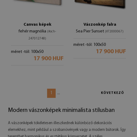
Canvas képek
Vászonkép falra
fehér magnólia
Sea Pier Sunset
(#och-
(#72000067)
247012748)
méret -tól: 100x50
17 900 HUF
méret -tól: 100x50
17 900 HUF
1
...
KÖVETKEZŐ
Modern vászonképek minimalista stílusban
A vászonképek tökéletesen illeszkednek különböző dekorációs
elemekhez, mint például a szobanövények vagy a modern bútorok. Így
teremthet harmonikus és esztétikus környezetet. A széles