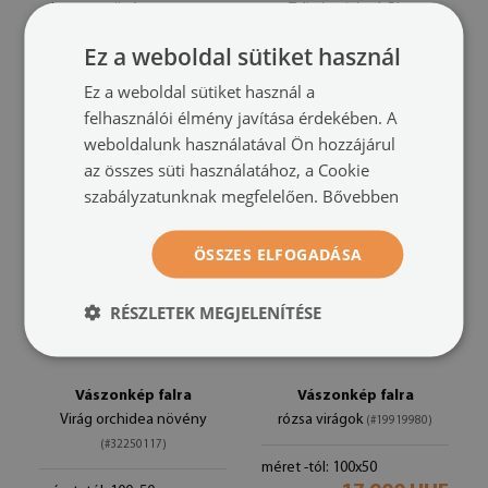
pitypang növény
Tulipán virágok Plant
(#44689363)
(#39129216)
Ez a weboldal sütiket használ
méret -tól: 100x50
17 900 HUF
méret -tól: 100x50
Ez a weboldal sütiket használ a
17 900 HUF
felhasználói élmény javítása érdekében. A
weboldalunk használatával Ön hozzájárul
az összes süti használatához, a Cookie
szabályzatunknak megfelelően.
Bővebben
ÖSSZES ELFOGADÁSA
RÉSZLETEK MEGJELENÍTÉSE
Vászonkép falra
Vászonkép falra
Virág orchidea növény
rózsa virágok
(#19919980)
(#32250117)
méret -tól: 100x50