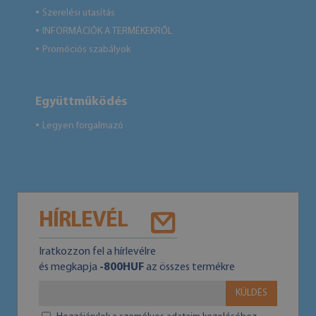
Szerelési utasítás
●
INFORMÁCIÓK A TERMÉKEKRŐL
●
Promóciós szabályok
●
Együttműködés
Legyen forgalmazó
●
HÍRLEVÉL
Iratkozzon fel a hírlevélre
és megkapja
-800HUF
az összes termékre
KÜLDÉS