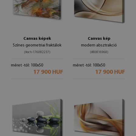
Canvas képek
Canvas kép
Színes geometriai fraktálok
modern absztrakció
(#och-176082237)
(#80816968)
méret -tól: 100x50
méret -tól: 100x50
17 900 HUF
17 900 HUF