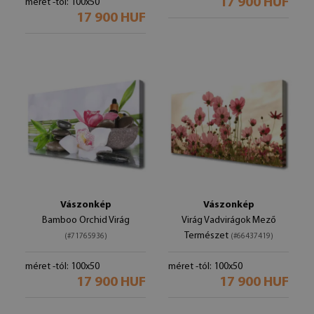
17 900 HUF
méret -tól: 100x50
17 900 HUF
Vászonkép
Vászonkép
Bamboo Orchid Virág
Virág Vadvirágok Mező
Természet
(#71765936)
(#66437419)
méret -tól: 100x50
méret -tól: 100x50
17 900 HUF
17 900 HUF