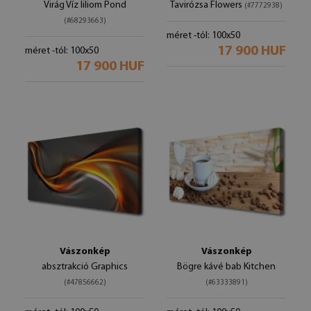
Virág Víz liliom Pond
Tavirózsa Flowers
(#7772938)
(#68293663)
méret -tól: 100x50
17 900 HUF
méret -tól: 100x50
17 900 HUF
Vászonkép
Vászonkép
absztrakció Graphics
Bögre kávé bab Kitchen
(#47856662)
(#63333891)