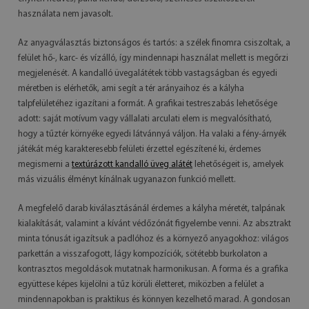
használata nem javasolt.
Az anyagválasztás biztonságos és tartós: a szélek finomra csiszoltak, a
felület hő-, karc- és vízálló, így mindennapi használat mellett is megőrzi
megjelenését. A kandalló üvegalátétek több vastagságban és egyedi
méretben is elérhetők, ami segít a tér arányaihoz és a kályha
talpfelületéhez igazítani a formát. A grafikai testreszabás lehetősége
adott: saját motívum vagy vállalati arculati elem is megvalósítható,
hogy a tűztér környéke egyedi látvánnyá váljon. Ha valaki a fény-árnyék
játékát még karakteresebb felületi érzettel egészítené ki, érdemes
megismerni a
textúrázott kandalló üveg alátét
lehetőségeit is, amelyek
más vizuális élményt kínálnak ugyanazon funkció mellett.
A megfelelő darab kiválasztásánál érdemes a kályha méretét, talpának
kialakítását, valamint a kívánt védőzónát figyelembe venni. Az absztrakt
minta tónusát igazítsuk a padlóhoz és a környező anyagokhoz: világos
parkettán a visszafogott, lágy kompozíciók, sötétebb burkolaton a
kontrasztos megoldások mutatnak harmonikusan. A forma és a grafika
együttese képes kijelölni a tűz körüli életteret, miközben a felület a
mindennapokban is praktikus és könnyen kezelhető marad. A gondosan