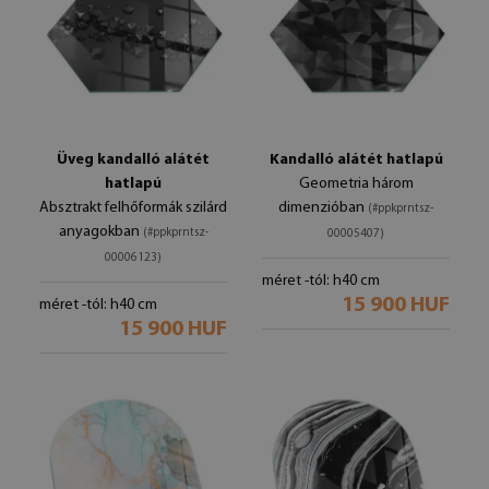
Üveg kandalló alátét
Kandalló alátét hatlapú
hatlapú
Geometria három
Absztrakt felhőformák szilárd
dimenzióban
(#ppkprntsz-
anyagokban
(#ppkprntsz-
00005407)
00006123)
méret -tól: h40 cm
15 900 HUF
méret -tól: h40 cm
15 900 HUF