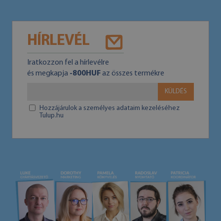
HÍRLEVÉL
Iratkozzon fel a hírlevélre
és megkapja
-800HUF
az összes termékre
KÜLDÉS
Hozzájárulok a személyes adataim kezeléséhez
Tulup.hu