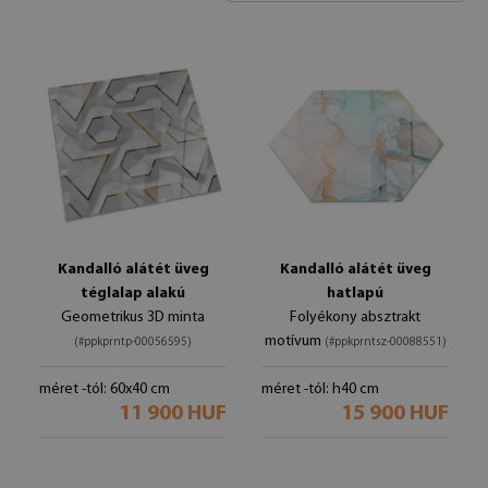
Kandalló alátét üveg
Kandalló alátét üveg
téglalap alakú
hatlapú
Geometrikus 3D minta
Folyékony absztrakt
motívum
(#ppkprntp-00056595)
(#ppkprntsz-00088551)
méret -tól: 60x40 cm
méret -tól: h40 cm
11 900 HUF
15 900 HUF