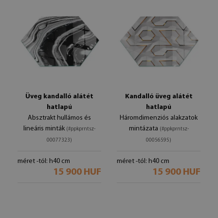
Üveg kandalló alátét
Kandalló üveg alátét
hatlapú
hatlapú
Absztrakt hullámos és
Háromdimenziós alakzatok
lineáris minták
mintázata
(#ppkprntsz-
(#ppkprntsz-
00077323)
00056595)
méret -tól: h40 cm
méret -tól: h40 cm
15 900 HUF
15 900 HUF