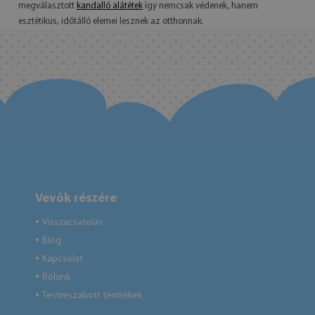
megválasztott
kandalló alátétek
így nemcsak védenek, hanem
esztétikus, időtálló elemei lesznek az otthonnak.
Vevők részére
Visszacsatolás
●
Blog
●
Kapcsolat
●
Rólunk
●
Testreszabott termékek
●