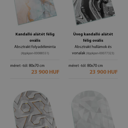
Kandalló alátét félig
Üveg kandalló alátét
ovális
félig ovális
Absztrakt folyadékminta
Absztrakt hullámok és
vonalak
(#ppkpon-00088551)
(#ppkpon-00077323)
méret -tól: 80x70 cm
méret -tól: 80x70 cm
23 900 HUF
23 900 HUF