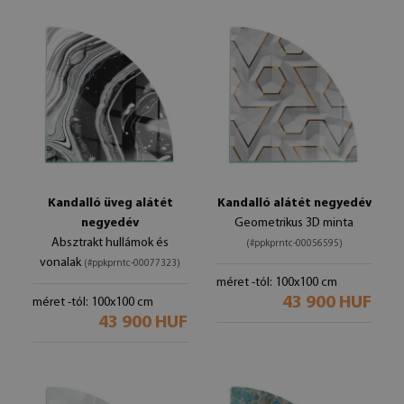
Kandalló üveg alátét
Kandalló alátét negyedév
negyedév
Geometrikus 3D minta
Absztrakt hullámok és
(#ppkprntc-00056595)
vonalak
(#ppkprntc-00077323)
méret -tól: 100x100 cm
43 900 HUF
méret -tól: 100x100 cm
43 900 HUF