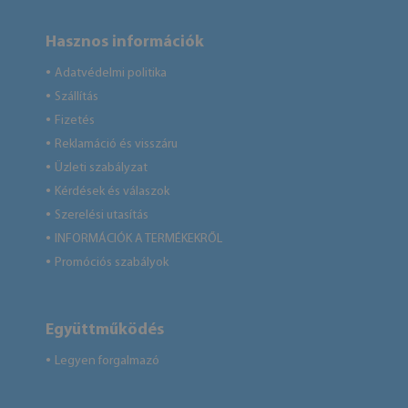
Hasznos információk
Adatvédelmi politika
●
Szállítás
●
Fizetés
●
Reklamáció és visszáru
●
Üzleti szabályzat
●
Kérdések és válaszok
●
Szerelési utasítás
●
INFORMÁCIÓK A TERMÉKEKRŐL
●
Promóciós szabályok
●
Együttműködés
Legyen forgalmazó
●