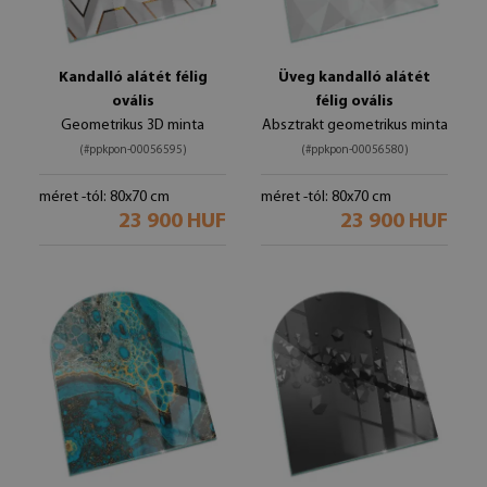
Kandalló alátét félig
Üveg kandalló alátét
ovális
félig ovális
Geometrikus 3D minta
Absztrakt geometrikus minta
(#ppkpon-00056595)
(#ppkpon-00056580)
méret -tól: 80x70 cm
méret -tól: 80x70 cm
23 900 HUF
23 900 HUF