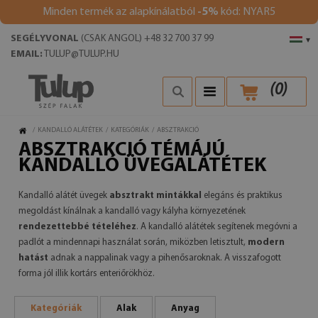
Minden termék az alapkínálatból
-5%
kód: NYAR5
SEGÉLYVONAL
(CSAK ANGOL) +48 32 700 37 99
▾
EMAIL:
TULUP@TULUP.HU
(
0
)
/
KANDALLÓ ALÁTÉTEK
/
KATEGÓRIÁK
/
ABSZTRAKCIÓ
ABSZTRAKCIÓ TÉMÁJÚ
KANDALLÓ ÜVEGALÁTÉTEK
Kandalló alátét üvegek
absztrakt mintákkal
elegáns és praktikus
megoldást kínálnak a kandalló vagy kályha környezetének
rendezettebbé tételéhez
. A kandalló alátétek segítenek megóvni a
padlót a mindennapi használat során, miközben letisztult,
modern
hatást
adnak a nappalinak vagy a pihenősaroknak. A visszafogott
forma jól illik kortárs enteriőrökhöz.
Kategóriák
Alak
Anyag