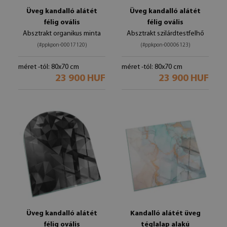
Üveg kandalló alátét
Üveg kandalló alátét
félig ovális
félig ovális
Absztrakt organikus minta
Absztrakt szilárdtestfelhő
(#ppkpon-00017120)
(#ppkpon-00006123)
méret -tól: 80x70 cm
méret -tól: 80x70 cm
23 900 HUF
23 900 HUF
Üveg kandalló alátét
Kandalló alátét üveg
félig ovális
téglalap alakú