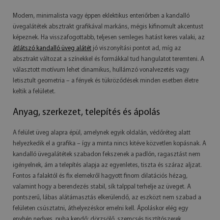
Modern, minimalista vagy éppen eklektikus enteriőrben a kandalló
üvegalátétek absztrakt grafikával markáns, mégis kifinomult akcentust
képeznek. Ha visszafogottabb, teljesen semleges hatást keres valaki, az
átlátszó kandalló üveg alátét
jó viszonyítási pontot ad, míg az
absztrakt változat a színekkel és formákkal tud hangulatot teremteni. A
választott motívum lehet dinamikus, hullámzó vonalvezetés vagy
letisztult geometria – a fények és tükröződések minden esetben életre
keltik a felületet.
Anyag, szerkezet, telepítés és ápolás
A felület üveg alapra épül, amelynek egyik oldalán, védőréteg alatt
helyezkedik el a grafika – így a minta nincs kitéve közvetlen kopásnak. A
kandalló üvegalátétek szabadon fekszenek a padlón, ragasztást nem
igényelnek, ám a telepítés alapja az egyenletes, tiszta és száraz aljzat.
Fontos a falaktól és fix elemekről hagyott finom dilatációs hézag,
valamint hogy a berendezés stabil, sík talppal terhelje az üveget. A
pontszerű, lábas alátámasztás elkerülendő, az eszközt nem szabad a
felületen csúsztatni, áthelyezéskor emelni kell. Ápoláskor elég egy
enyhén nedves, puha kendő; dörzsölő, szemcsés tisztítószerek