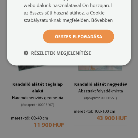
11 900 HUF
11 900 HUF
weboldalunk használatával Ön hozzájárul
az összes süti használatához, a Cookie
szabályzatunknak megfelelően.
Bővebben
ÖSSZES ELFOGADÁSA
RÉSZLETEK MEGJELENÍTÉSE
Kandalló alátét téglalap
Kandalló alátét negyedév
alakú
Absztrakt folyadékminta
Háromdimenziós geometria
(#ppkprntc-00088551)
(#ppkprntp-00005407)
méret -tól: 100x100 cm
43 900 HUF
méret -tól: 60x40 cm
11 900 HUF