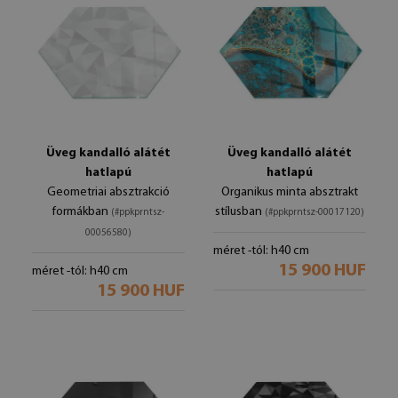
Üveg kandalló alátét
Üveg kandalló alátét
hatlapú
hatlapú
Geometriai absztrakció
Organikus minta absztrakt
formákban
stílusban
(#ppkprntsz-
(#ppkprntsz-00017120)
00056580)
méret -tól: h40 cm
15 900 HUF
méret -tól: h40 cm
15 900 HUF