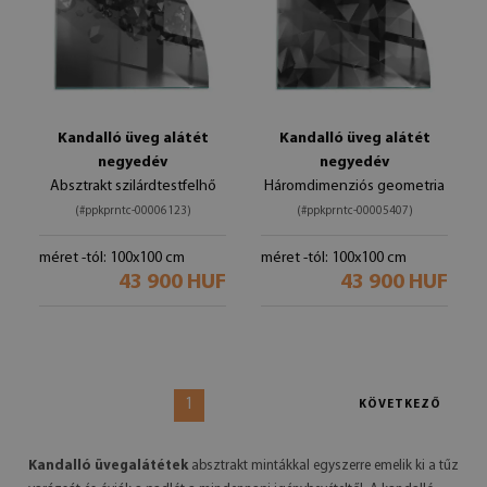
Kandalló üveg alátét
Kandalló üveg alátét
negyedév
negyedév
Absztrakt szilárdtestfelhő
Háromdimenziós geometria
(#ppkprntc-00006123)
(#ppkprntc-00005407)
méret -tól: 100x100 cm
méret -tól: 100x100 cm
43 900 HUF
43 900 HUF
1
KÖVETKEZŐ
Kandalló üvegalátétek
absztrakt mintákkal egyszerre emelik ki a tűz