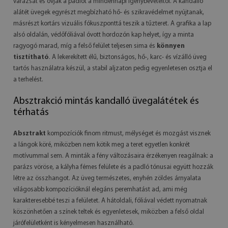
varázsát és óvják a padlót a mindennapi igénybevételtől. A kandalló
alátét üvegek egyrészt megbízható hő- és szikravédelmet nyújtanak,
másrészt kortárs vizuális fókuszponttá teszik a tűzteret. A grafika a lap
alsó oldalán, védőfóliával óvott hordozón kap helyet, így a minta
ragyogó marad, míg a felső felület teljesen sima és
könnyen
tisztítható
. A lekerekített élű, biztonságos, hő-, karc- és vízálló üveg
tartós használatra készül, a stabil aljzaton pedig egyenletesen osztja el
a terhelést.
Absztrakció mintás kandalló üvegalátétek és
térhatás
Absztrakt
kompozíciók finom ritmust, mélységet és mozgást visznek
a lángok köré, miközben nem kötik meg a teret egyetlen konkrét
motívummal sem. A minták a fény változásaira érzékenyen reagálnak: a
parázs vöröse, a kályha fémes felülete és a padló tónusai együtt hozzák
létre az összhangot. Az üveg természetes, enyhén zöldes árnyalata
világosabb kompozícióknál elegáns peremhatást ad, ami még
karakteresebbé teszi a felületet. A hátoldali, fóliával védett nyomatnak
köszönhetően a színek teltek és egyenletesek, miközben a felső oldal
járófelületként is kényelmesen használható.