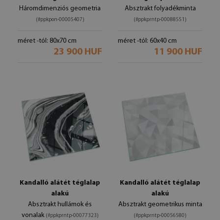
Háromdimenziós geometria
Absztrakt folyadékminta
(#ppkpon-00005407)
(#ppkprntp-00088551)
méret -tól: 80x70 cm
méret -tól: 60x40 cm
23 900 HUF
11 900 HUF
Kandalló alátét téglalap
Kandalló alátét téglalap
alakú
alakú
Absztrakt hullámok és
Absztrakt geometrikus minta
vonalak
(#ppkprntp-00077323)
(#ppkprntp-00056580)