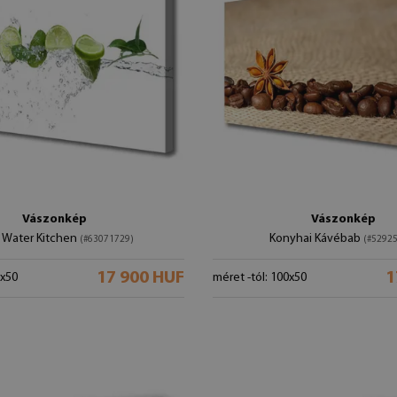
Vászonkép
Vászonkép
 Water Kitchen
Konyhai Kávébab
(#63071729)
(#5292
17 900 HUF
1
0x50
méret -tól: 100x50