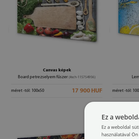
Canvas képek
Board petrezselyem fűszer
Lem
(#och-115754956)
17 900 HUF
méret -tól: 100x50
méret -tól: 10
Ez a webolda
Ez a weboldal süt
használatával Ön 