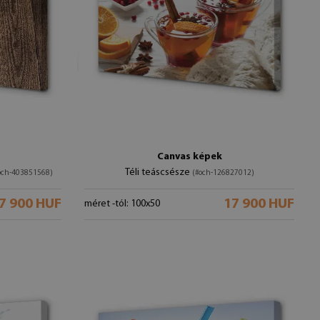
Canvas képek
Téli teáscsésze
och-403851568)
(#och-126827012)
7 900 HUF
17 900 HUF
méret -tól: 100x50