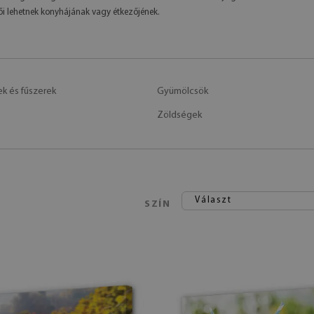
tői lehetnek konyhájának vagy étkezőjének.
 és fűszerek
Gyümölcsök
Zöldségek
Választ
SZÍN