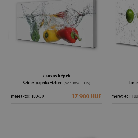
Canvas képek
Színes paprika vízben
Lime
(#och-105083135)
17 900 HUF
méret -tól: 100x50
méret -tól: 10