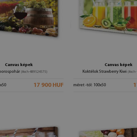
Canvas képek
Canvas képek
 borospohár
Koktélok Strawberry Kiwi
(#och-489524575)
(#och
17 900 HUF
1
0x50
méret -tól: 100x50