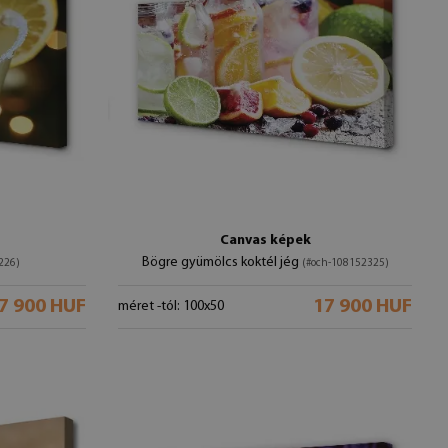
Canvas képek
Bögre gyümölcs koktél jég
226)
(#och-108152325)
7 900 HUF
17 900 HUF
méret -tól: 100x50