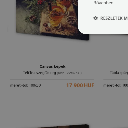
Bővebben
RÉSZLETEK M
Canvas képek
Téli Tea szegfűszeg
Tábla spá
(#och-179949731)
17 900 HUF
méret -tól: 100x50
méret -tól: 10