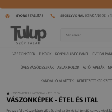
GYORS
SZÁLLÍTÁS
SEGÉLYVONAL
(CSAK ANGOL) +48
VÁSZONKÉPEK
TÜKRÖK
KONYHAI ÜVEG PANEL
PVC FALPAN
ÜVEG VÁGÓDESZKÁK
ABLAK ROLÓK
AJTÓ TAPÉTÁK
M
KANDALLÓ ALÁTÉTEK
KERETEZETT KÉP SZET
/
VÁSZONKÉPEK
/
KATEGÓRIÁK
/
ÉTEL ÉS ITAL
VÁSZONKÉPEK - ÉTEL ÉS ITAL
Fedezze fel a vászonképek világát, ahol az étel és ital témájú canvas képe