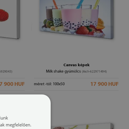
Canvas képek
Milk shake gyümölcs
6929043)
(#och-622971494)
7 900 HUF
17 900 HUF
méret -tól: 100x50
lunk
nak megfelelően.