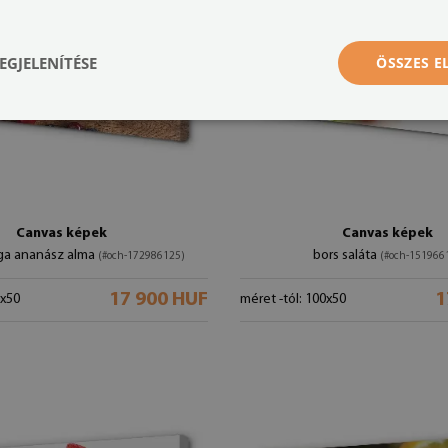
EGJELENÍTÉSE
ÖSSZES 
Canvas képek
Canvas képek
rga ananász alma
bors saláta
(#och-172986125)
(#och-151966
17 900 HUF
1
0x50
méret -tól: 100x50