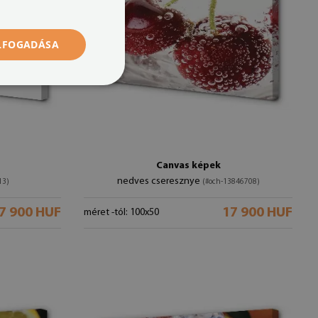
ELFOGADÁSA
Canvas képek
nedves cseresznye
13)
(#och-13846708)
7 900 HUF
17 900 HUF
méret -tól: 100x50