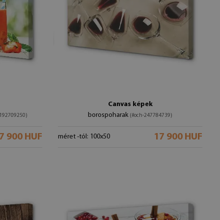
Canvas képek
borospoharak
-192709250)
(#och-247784739)
7 900 HUF
17 900 HUF
méret -tól: 100x50