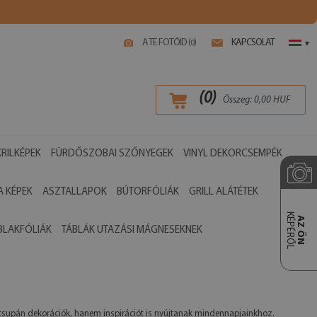
A TE FOTÓID (
)
KAPCSOLAT
0
▾
(
0
)
Összeg:
0,00
HUF
RILKÉPEK
FÜRDŐSZOBAI SZŐNYEGEK
VINYL DEKORCSEMPÉK
 KÉPEK
ASZTALLAPOK
BÚTORFÓLIÁK
GRILL ALÁTÉTEK
KÉPÉRŐL
AZ ÖN
BLAKFÓLIÁK
TÁBLÁK UTAZÁSI MÁGNESEKNEK
 csupán dekorációk, hanem inspirációt is nyújtanak mindennapjainkhoz.