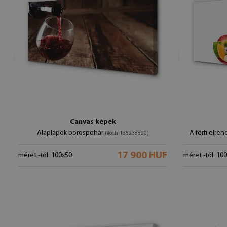
Canvas képek
Alaplapok borospohár
A férfi elre
(#och-135238800)
17 900 HUF
méret -tól: 100x50
méret -tól: 10