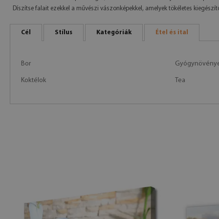
Díszítse falait ezekkel a művészi vászonképekkel, amelyek tökéletes kiegészí
Cél
Stílus
Kategóriák
Étel és ital
Bor
Gyógynövények
Koktélok
Tea