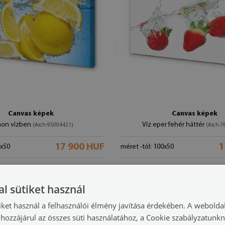
Canvas képek
Canvas képek
on vízben
Víz eper fehér háttér
(#och-95004421)
(#och-7
17 900 HUF
1
0x50
méret -tól: 100x50
l sütiket használ
iket használ a felhasználói élmény javítása érdekében. A webolda
hozzájárul az összes süti használatához, a Cookie szabályzatunk