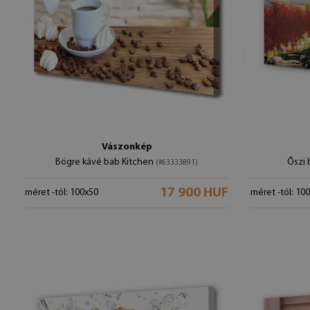
Vászonkép
Bögre kávé bab Kitchen
Őszi
(#63333891)
17 900 HUF
méret -tól: 100x50
méret -tól: 10