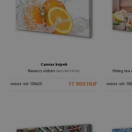
Canvas képek
Narancs vízben
Hideg tea c
(#och-90514159)
17 900 HUF
méret -tól: 100x50
méret -tól: 10