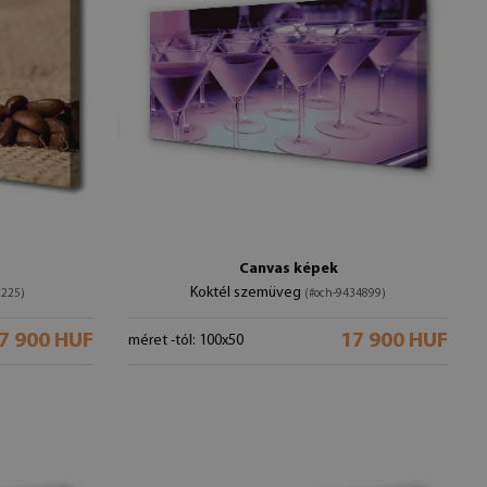
Canvas képek
Koktél szemüveg
5225)
(#och-9434899)
7 900 HUF
17 900 HUF
méret -tól: 100x50