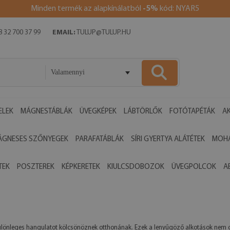
Minden termék az alapkínálatból
-5%
kód: NYAR5
 32 700 37 99
EMAIL:
TULUP@TULUP.HU
Valamennyi
ELEK
MÁGNESTÁBLÁK
ÜVEGKÉPEK
LÁBTÖRLŐK
FOTÓTAPÉTÁK
AK
ÁGNESES SZŐNYEGEK
PARAFATÁBLÁK
SÍRI GYERTYA ALÁTÉTEK
MOHA
TEK
POSZTEREK
KÉPKERETEK
KIULCSDOBOZOK
ÜVEGPOLCOK
A
k különleges hangulatot kölcsönöznek otthonának. Ezek a lenyűgöző alkotások nem