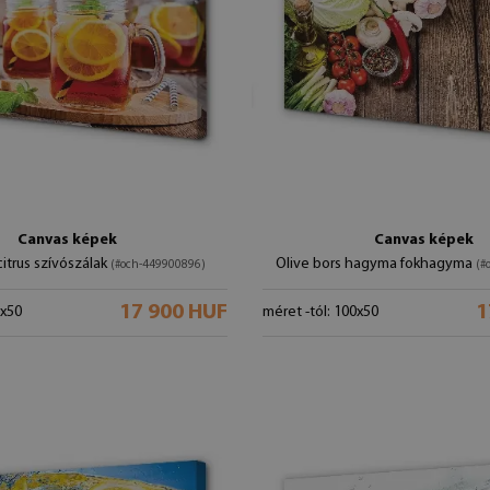
Canvas képek
Canvas képek
itrus szívószálak
Olive bors hagyma fokhagyma
(#och-449900896)
(#
17 900 HUF
1
0x50
méret -tól: 100x50