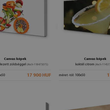
Canvas képek
Canvas képek
ndezett zöldséggel
koktél citrom
(#och-118475075)
(#och-11457
17 900 HUF
1
0x50
méret -tól: 100x50