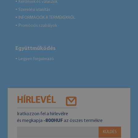
Kérdések és válaszok
●
Szerelési utasítás
●
INFORMÁCIÓK A TERMÉKEKRŐL
●
Promóciós szabályok
●
Együttműködés
Legyen forgalmazó
●
HÍRLEVÉL
Iratkozzon fel a hírlevélre
és megkapja
-800HUF
az összes termékre
KÜLDÉS