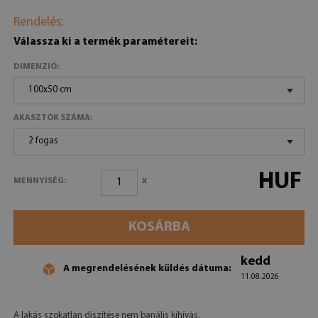
Rendelés:
Válassza ki a termék paramétereit:
DIMENZIÓ:
100x50 cm
AKASZTÓK SZÁMA:
2 fogas
HUF
x
MENNYISÉG:
KOSÁRBA
kedd
A megrendelésének küldés dátuma:
11.08.2026
A lakás szokatlan díszítése nem banális kihívás.