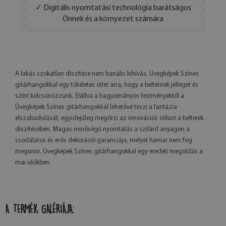
✓ Digitális nyomtatási technológia barátságos
Önnek és a környezet számára
A lakás szokatlan díszítése nem banális kihívás. Üvegképek Színes
gitárhangokkal egy tökéletes ötlet arra, hogy a beltérnek jelleget és
színt kölcsönözzünk. Elállva a hagyományos festményektől a
Üvegképek Színes gitárhangokkal lehetővé teszi a fantázia
elszabadulását, egyidejűleg megőrzi az innovációs stílust a belterek
díszítésében. Magas minőségű nyomtatás a szilárd anyagon a
csodálatos és erős dekoráció garanciája, melyet hamar nem fog
megunni. Üvegképek Színes gitárhangokkal egy eredeti megoldás a
mai időkben.
A TERMÉK GALÉRIÁJA: