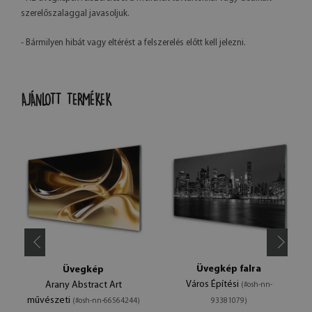
szerelőszalaggal javasoljuk.
- Bármilyen hibát vagy eltérést a felszerelés előtt kell jelezni.
AJÁNLOTT TERMÉKEK
Üvegkép falra
Üvegkép
Város Építési
Arany Abstract Art
(#osh-nn-
művészeti
(#osh-nn-66564244)
93381079)