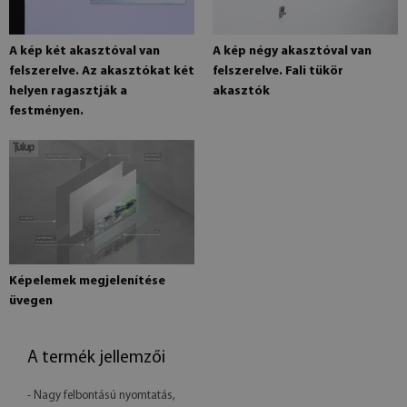
A kép két akasztóval van
A kép négy akasztóval van
felszerelve. Az akasztókat két
felszerelve. Fali tükör
helyen ragasztják a
akasztók
festményen.
Képelemek megjelenítése
üvegen
A termék jellemzői
- Nagy felbontású nyomtatás,