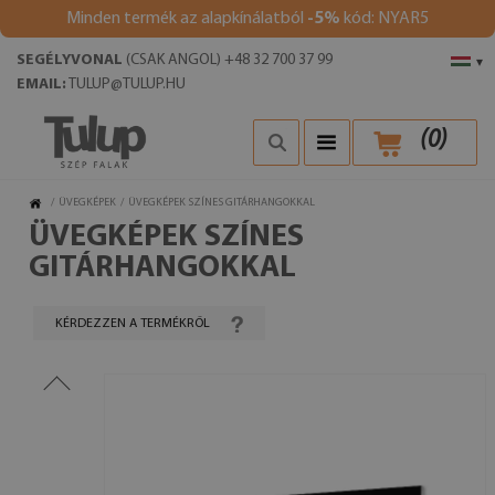
Minden termék az alapkínálatból
-5%
kód: NYAR5
SEGÉLYVONAL
(CSAK ANGOL) +48 32 700 37 99
▾
EMAIL:
TULUP@TULUP.HU
(
0
)
/
ÜVEGKÉPEK
/
ÜVEGKÉPEK SZÍNES GITÁRHANGOKKAL
ÜVEGKÉPEK SZÍNES
GITÁRHANGOKKAL
KÉRDEZZEN A TERMÉKRŐL