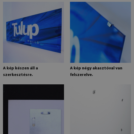
A kép készen áll a
A kép négy akasztóval van
szerkesztésre.
felszerelve.