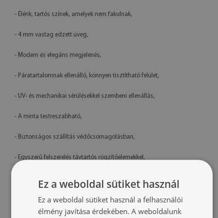
- Élénk, tartós színek, amelyek nem fakulnak,
- 4 mm vastag edzett üveg,
- Modern és elegáns megjelenés,
- Páratartalomnak ellenálló, könnyen tisztítható felület,
- UV- és mechanikai sérülésekkel szembeni ellenállás,
- A minta testreszabható,
- Biztonságos szállítás védőcsomagolásban,
- Egyszerű felszerelés távtartós rögzítőelemekkel,
- Lengyelországban készült termék
Ez a weboldal sütiket használ
Műszaki adatok
Ez a weboldal sütiket használ a felhasználói
élmény javítása érdekében. A weboldalunk