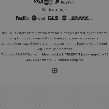
Küldés módja:
©2026 Az értékesítési platform tartalma a lengyel szerzői jog és szellemi
tulajdonjog védelme alatt áll. Ha megjegyzése van az üzlettel
kapcsolatban, vagy ötlete van arra, hogyan lehetne hatékonyabbá tenni,
kérjük forduljon hozzánk.
Tulup.hu 43-100 Tychy, ul. Mysłowicka 1, TELEFON (csak angol): +48
32 700 37 99 EMAIL:
tulup@tulup.hu