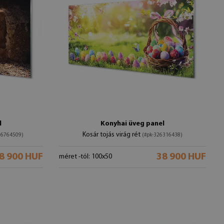
l
Konyhai üveg panel
Kosár tojás virág rét
26764509)
(#pk-326316438)
8 900 HUF
38 900 HUF
méret -tól: 100x50