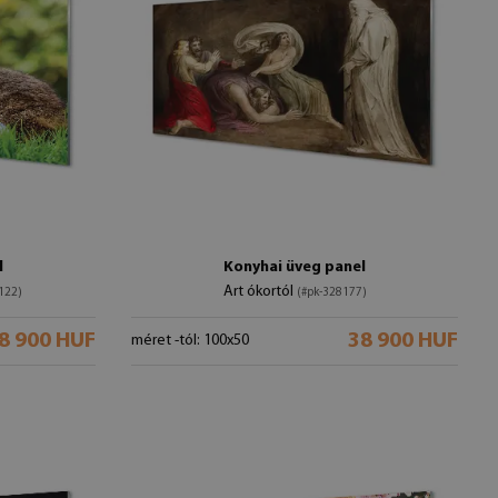
l
Konyhai üveg panel
Art ókortól
122)
(#pk-328177)
8 900 HUF
38 900 HUF
méret -tól: 100x50