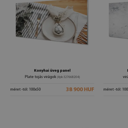
Konyhai üveg panel
Plate tojás virágok
vir
(#pk-327668204)
38 900 HUF
méret -tól: 100x50
méret -tól: 10