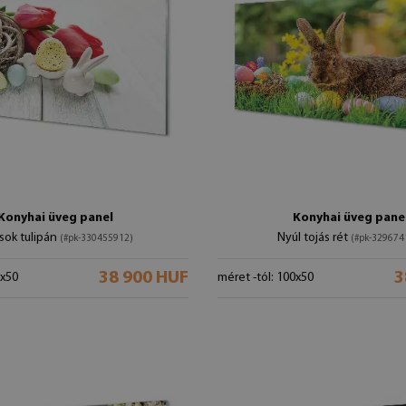
Konyhai üveg panel
Konyhai üveg pane
sok tulipán
Nyúl tojás rét
(#pk-330455912)
(#pk-329674
38 900 HUF
3
0x50
méret -tól: 100x50