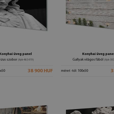
Konyhai üveg panel
Konyhai üveg pane
ézus szobor
Gallyak világos fából
(#pk-465419)
(#pk-30
38 900 HUF
3
0x50
méret -tól: 100x50