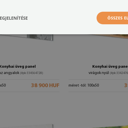
EGJELENÍTÉSE
ÖSSZES 
Konyhai üveg panel
Konyhai üveg pane
az angyalok
virágok nyúl
(#pk-334564728)
(#pk-334247
38 900 HUF
3
0x50
méret -tól: 100x50