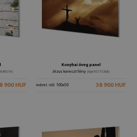
l
Konyhai üveg panel
Jézus kereszt fény
0049519)
(#pk-95775368)
8 900 HUF
38 900 HUF
méret -tól: 100x50