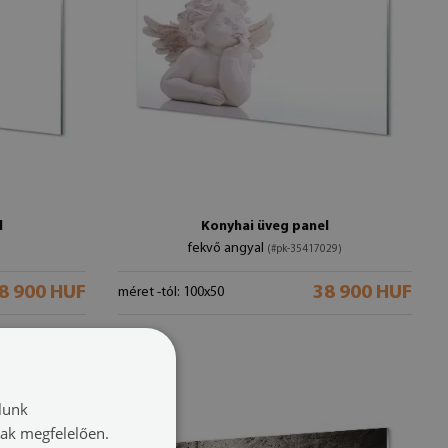
l
Konyhai üveg panel
fekvő angyal
(#pk-35417029)
8 900 HUF
38 900 HUF
méret -tól: 100x50
lunk
nak megfelelően.