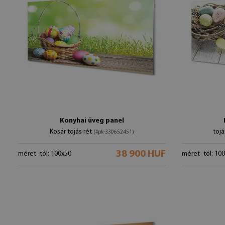
Konyhai üveg panel
Kosár tojás rét
tojá
(#pk-330652451)
38 900 HUF
méret -tól: 100x50
méret -tól: 10