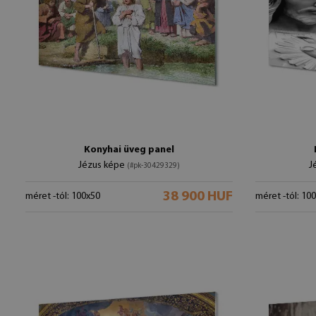
Konyhai üveg panel
Jézus képe
J
(#pk-30429329)
38 900 HUF
méret -tól: 100x50
méret -tól: 10