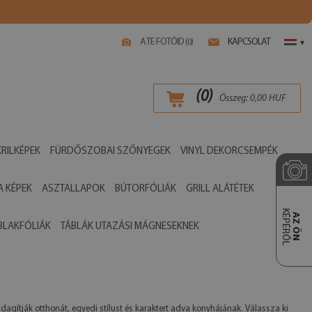
A TE FOTÓID (
)
KAPCSOLAT
0
▾
(
0
)
Összeg:
0,00
HUF
RILKÉPEK
FÜRDŐSZOBAI SZŐNYEGEK
VINYL DEKORCSEMPÉK
 KÉPEK
ASZTALLAPOK
BÚTORFÓLIÁK
GRILL ALÁTÉTEK
KÉPÉRŐL
AZ ÖN
BLAKFÓLIÁK
TÁBLÁK UTAZÁSI MÁGNESEKNEK
dagítják otthonát, egyedi stílust és karaktert adva konyhájának. Válassza ki