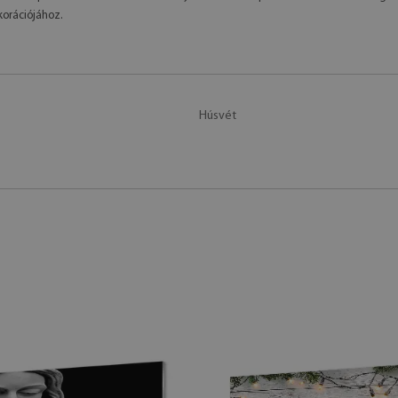
korációjához.
Húsvét