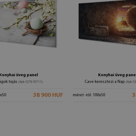
Konyhai üveg panel
Konyhai üveg pane
ágok tojás
Cave keresztezi a Nap
(#pk-327619711)
(#pk-3
38 900 HUF
3
0x50
méret -tól: 100x50