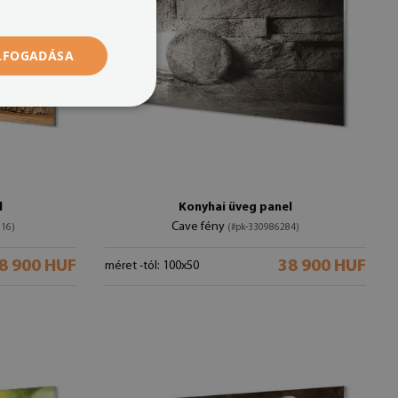
ELFOGADÁSA
l
Konyhai üveg panel
Cave fény
616)
(#pk-330986284)
8 900 HUF
38 900 HUF
méret -tól: 100x50