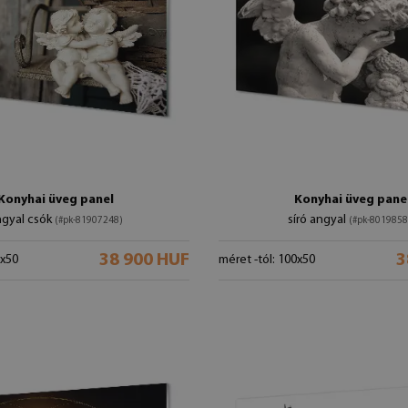
Konyhai üveg panel
Konyhai üveg pane
ngyal csók
síró angyal
(#pk-81907248)
(#pk-8019858
38 900 HUF
3
0x50
méret -tól: 100x50