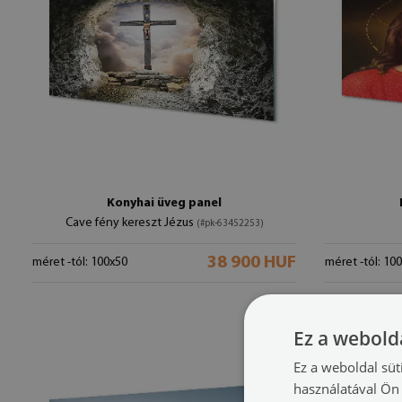
Konyhai üveg panel
Cave fény kereszt Jézus
(#pk-63452253)
38 900 HUF
méret -tól: 100x50
méret -tól: 10
Ez a webolda
Ez a weboldal süt
használatával Ön 