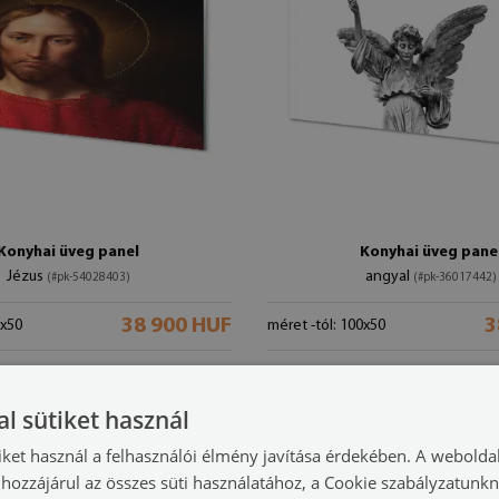
Konyhai üveg panel
Konyhai üveg pane
Jézus
angyal
(#pk-54028403)
(#pk-36017442)
38 900 HUF
3
0x50
méret -tól: 100x50
l sütiket használ
iket használ a felhasználói élmény javítása érdekében. A webolda
hozzájárul az összes süti használatához, a Cookie szabályzatunk