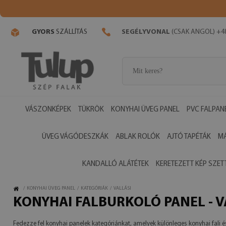
GYORS
SZÁLLÍTÁS
SEGÉLYVONAL
(CSAK ANGOL) +48
VÁSZONKÉPEK
TÜKRÖK
KONYHAI ÜVEG PANEL
PVC FALPAN
ÜVEG VÁGÓDESZKÁK
ABLAK ROLÓK
AJTÓ TAPÉTÁK
M
KANDALLÓ ALÁTÉTEK
KERETEZETT KÉP SZET
/
KONYHAI ÜVEG PANEL
/
KATEGÓRIÁK
/
VALLÁSI
KONYHAI FALBURKOLÓ PANEL - V
Fedezze fel konyhai panelek kategóriánkat, amelyek különleges konyhai fali és