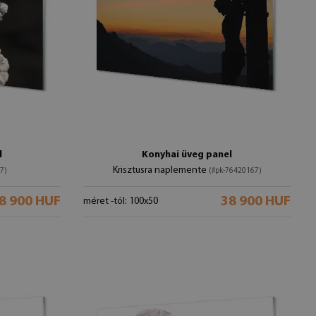
l
Konyhai üveg panel
Krisztusra naplemente
7)
(#pk-76420167)
8 900 HUF
38 900 HUF
méret -tól: 100x50