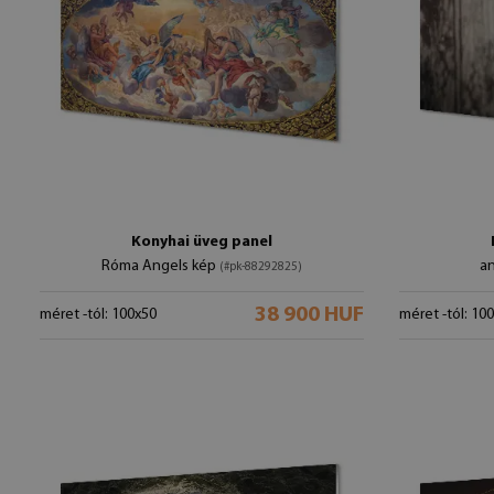
Konyhai üveg panel
Róma Angels kép
a
(#pk-88292825)
38 900 HUF
méret -tól: 100x50
méret -tól: 10