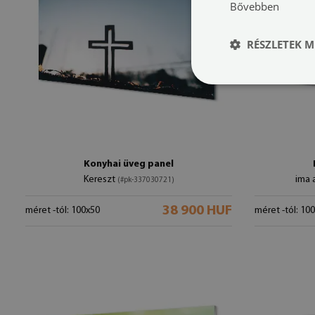
Bővebben
RÉSZLETEK M
Konyhai üveg panel
Kereszt
ima 
(#pk-337030721)
38 900 HUF
méret -tól: 100x50
méret -tól: 10