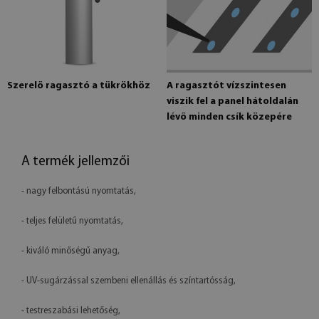
Szerelő ragasztó a tükrökhöz
A ragasztót vízszintesen
viszik fel a panel hátoldalán
lévő minden csík közepére
A termék jellemzői
- nagy felbontású nyomtatás,
- teljes felületű nyomtatás,
- kiváló minőségű anyag,
- UV-sugárzással szembeni ellenállás és színtartósság,
- testreszabási lehetőség,