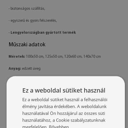
- biztonságos szállítás,
- egyszerű és gyors felszerelés,
-
Lengyelországban gyártott termék
Műszaki adatok
Méretek:
100x50 cm, 125x50 cm, 120x60 cm, 140x70 cm
Anyag:
edzett üveg
Nyomtatás:
latex – környezetbarát
Ez a weboldal sütiket használ
Forma:
téglalap alakú
Ez a weboldal sütiket használ a felhasználói
Felszerelés:
a termék készen áll a felszerelésre. A csomag tartalmaz
élmény javítása érdekében. A weboldalunk
professzionális polimer ragasztót is.
használatával Ön hozzájárul az összes süti
használatához, a Cookie szabályzatunknak
További információk:
megfelelően.
Bővebben