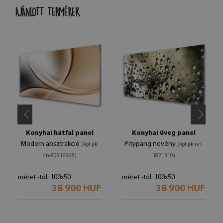
AJÁNLOTT TERMÉKEK
Konyhai hátfal panel
Konyhai üveg panel
Modern absztrakció
Pitypang növény
(#pl-pk-
(#pl-pk-nn-
nn-80816968)
3821310)
méret -tól: 100x50
méret -tól: 100x50
38 900 HUF
38 900 HUF