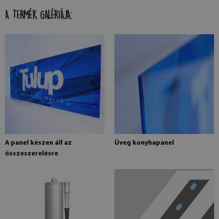
A TERMÉK GALÉRIÁJA:
A panel készen áll az
Üveg konyhapanel
összeszerelésre