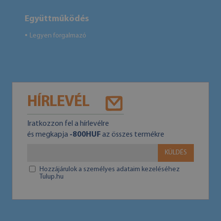
Együttműködés
Legyen forgalmazó
●
HÍRLEVÉL
Iratkozzon fel a hírlevélre
és megkapja
-800HUF
az összes termékre
KÜLDÉS
Hozzájárulok a személyes adataim kezeléséhez
Tulup.hu