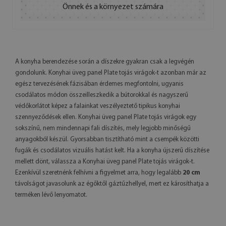
Önnek és a környezet számára
A konyha berendezése során a díszekre gyakran csak a legvégén
gondolunk. Konyhai üveg panel Plate tojás virágok-t azonban már az
egész tervezésének fázisában érdemes megfontolni, ugyanis
csodálatos módon összeilleszkedik a bútorokkal és nagyszerű
védőkorlátot képez a falainkat veszélyeztető tipikus konyhai
szennyeződések ellen. Konyhai üveg panel Plate tojás virágok egy
sokszínű, nem mindennapi fali díszítés, mely legjobb minőségű
anyagokból készül. Gyorsabban tisztítható mint a csempék közötti
fugák és csodálatos vizuális hatást kelt. Ha a konyha újszerű díszítése
mellett dönt, válassza a Konyhai üveg panel Plate tojás virágok-t.
Ezenkívül szeretnénk felhívni a figyelmet arra, hogy legalább
20 cm
távolságot javasolunk az égőktől gáztűzhellyel, mert ez károsíthatja a
terméken lévő lenyomatot.