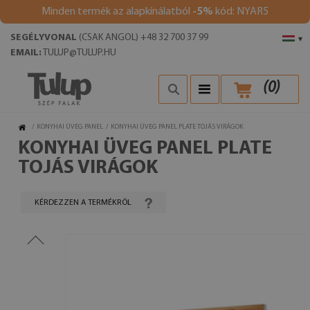
Minden termék az alapkínálatból
-5%
kód: NYAR5
SEGÉLYVONAL
(CSAK ANGOL) +48 32 700 37 99
▾
EMAIL:
TULUP@TULUP.HU
(
0
)
/
KONYHAI ÜVEG PANEL
/
KONYHAI ÜVEG PANEL PLATE TOJÁS VIRÁGOK
KONYHAI ÜVEG PANEL PLATE
TOJÁS VIRÁGOK
KÉRDEZZEN A TERMÉKRŐL