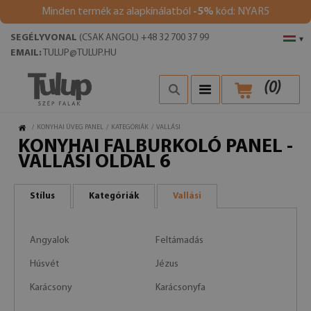
Minden termék az alapkínálatból
-5%
kód: NYAR5
SEGÉLYVONAL
(CSAK ANGOL) +48 32 700 37 99
▾
EMAIL:
TULUP@TULUP.HU
(
0
)
/
KONYHAI ÜVEG PANEL
/
KATEGÓRIÁK
/
VALLÁSI
KONYHAI FALBURKOLÓ PANEL -
VALLÁSI OLDAL 6
Stílus
Kategóriák
Vallási
Angyalok
Feltámadás
Húsvét
Jézus
Karácsony
Karácsonyfa