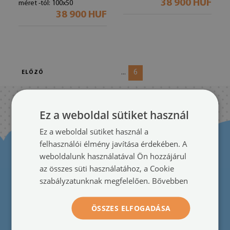
38 900 HUF
méret -tól: 100x50
38 900 HUF
6
...
ELŐZŐ
Ez a weboldal sütiket használ
Ez a weboldal sütiket használ a
felhasználói élmény javítása érdekében. A
weboldalunk használatával Ön hozzájárul
az összes süti használatához, a Cookie
szabályzatunknak megfelelően.
Bővebben
ÖSSZES ELFOGADÁSA
Vevők részére
Visszacsatolás
●