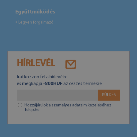
Együttműködés
Legyen forgalmazó
●
HÍRLEVÉL
Iratkozzon fel a hírlevélre
és megkapja
-800HUF
az összes termékre
KÜLDÉS
Hozzájárulok a személyes adataim kezeléséhez
Tulup.hu