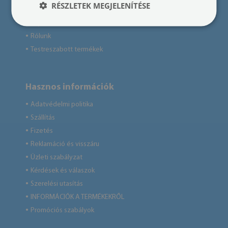
RÉSZLETEK MEGJELENÍTÉSE
Blog
●
Kapcsolat
●
Rólunk
●
Testreszabott termékek
●
Hasznos információk
Adatvédelmi politika
●
Szállítás
●
Fizetés
●
Reklamáció és visszáru
●
Üzleti szabályzat
●
Kérdések és válaszok
●
Szerelési utasítás
●
INFORMÁCIÓK A TERMÉKEKRŐL
●
Promóciós szabályok
●