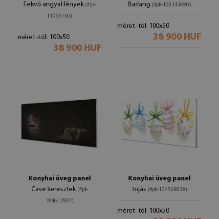
Fekvő angyal fények
Barlang
(#pk-
(#pk-108145690)
11099750)
méret -tól: 100x50
38 900 HUF
méret -tól: 100x50
38 900 HUF
Konyhai üveg panel
Konyhai üveg panel
Cave keresztek
tojás
(#pk-
(#pk-104569859)
104612907)
méret -tól: 100x50