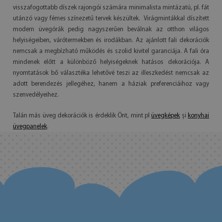
visszafogottabb díszek rajongói számára minimalista mintázatú, pl. fát
utánzó vagy fémes színezetű tervek készültek. Virágmintákkal díszített
modern üvegórák pedig nagyszerűen beválnak az otthon világos
helyiségeiben, várótermekben és irodákban. Az ajánlott fali dekorációk
nemcsak a megbízható működés és szolid kivitel garanciája. A fali óra
mindenek előtt a különböző helyiségeknek hatásos dekorációja. A
nyomtatások bő választéka lehetővé teszi az illeszkedést nemcsak az
adott berendezés jellegéhez, hanem a háziak preferenciáihoz vagy
szenvedélyeihez.
Talán más üveg dekorációk is érdeklik Önt, mint pl
üvegképek
și
konyhai
üvegpanelek
.