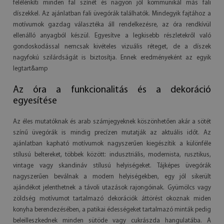
felélénkíti minden fal színét és nagyon jól kommunikál más fali
díszekkel. Az ajánlatban fali üvegórák találhatók. Mindegyik fajtához a
motívumok gazdag választéka áll rendelkezésre, az óra rendkívül
ellenálló anyagból készül. Egyesítve a legkisebb részletekről való
gondoskodással nemcsak kivételes vizuális réteget, de a díszek
nagyfokú szilárdságát is biztosítja. Ennek eredményeként az egyik
legtart&amp
Az óra a funkcionalitás és a dekoráció
egyesítése
Az éles mutatóknak és arab számjegyeknek köszönhetően akár a sötét
színű üvegórák is mindig precízen mutatják az aktuális időt. Az
ajánlatban kapható motívumok nagyszerűen kiegészítik a különféle
stílusú beltereket, többek között: indusztriális, modernista, rusztikus,
vintage vagy skandináv stílusú helyiségeket. Tájképes üvegórák
nagyszerűen beválnak a modern helyiségekben, egy jól sikerült
ajándékot jelenthetnek a távoli utazások rajongóinak. Gyümölcs vagy
zöldség motívumot tartalmazó dekorációk áttörést okoznak miden
konyha berendezésében, a patikai édességeket tartalmazó minták pedig
beleilleszkednek minden sütöde vagy cukrászda hangulatába. A