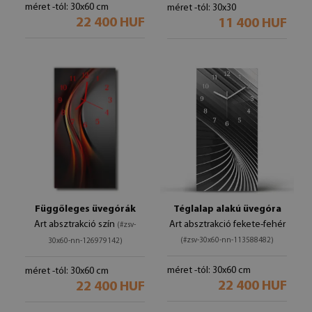
méret -tól: 30x60 cm
méret -tól: 30x30
22 400 HUF
11 400 HUF
Függőleges üvegórák
Téglalap alakú üvegóra
Art absztrakció szín
Art absztrakció fekete-fehér
(#zsv-
(#zsv-30x60-nn-113588482)
30x60-nn-126979142)
méret -tól: 30x60 cm
méret -tól: 30x60 cm
22 400 HUF
22 400 HUF