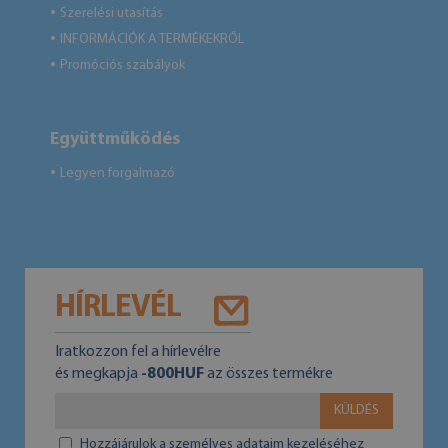
Szerelési utasítás
●
INFORMÁCIÓK A TERMÉKEKRŐL
●
Promóciós szabályok
●
Együttműködés
Legyen forgalmazó
●
HÍRLEVÉL
Iratkozzon fel a hírlevélre
és megkapja
-800HUF
az összes termékre
KÜLDÉS
Hozzájárulok a személyes adataim kezeléséhez