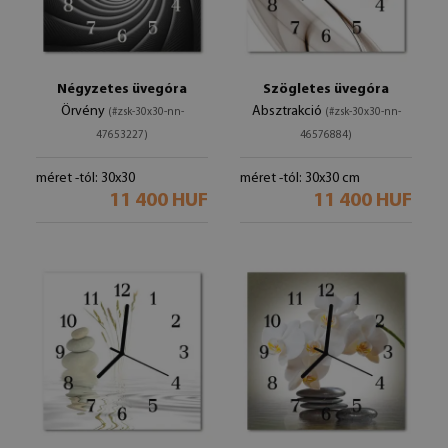
Négyzetes üvegóra
Szögletes üvegóra
Örvény
Absztrakció
(#zsk-30x30-nn-
(#zsk-30x30-nn-
47653227)
46576884)
méret -tól: 30x30
méret -tól: 30x30 cm
11 400 HUF
11 400 HUF