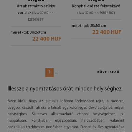
Art absztrakció szürke
Konyhai csésze feketekávé
vonalak
(#zsv-30x60-nn-
(#zsv-30x60-nn-70894387)
128565899)
méret -tól: 30x60 cm
22 400 HUF
méret -tól: 30x60 cm
22 400 HUF
1
...
KÖVETKEZŐ
Illessze a nyomtatásos órát minden helyiséghez
Azon kívül, hogy az aktuális időpont leolvasható rajta, a modern,
üvegből készült fali óra a falnak egy különleges dekorációja bármilyen
helyiségben. Sikeresen alkalmazható otthoni helyiségekben, pl.
nappaliban, konyhában, előszobában, hálószobában, valamint
használati terekben és irodákban egyaránt. Eredeti és éles nyomtatása