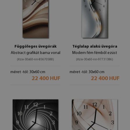
Függőleges üvegórák
Téglalap alakú üvegóra
Abstract grafikát barna vonal
Modern fém fémből ezüst
(#zsv-30x60-nn-85670588)
(#zsv-30x60-nn-97731386)
méret -tól: 30x60 cm
méret -tól: 30x60 cm
22 400 HUF
22 400 HUF