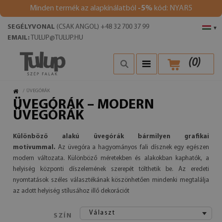
Minden termék az alapkínálatból
-5%
kód: NYAR5
SEGÉLYVONAL
(CSAK ANGOL) +48 32 700 37 99
▾
EMAIL:
TULUP@TULUP.HU
(
0
)
/
ÜVEGÓRÁK
ÜVEGÓRÁK – MODERN
ÜVEGÓRÁK
Különböző alakú üvegórák bármilyen grafikai
motívummal.
Az üvegóra a hagyományos fali dísznek egy egészen
modern változata. Különböző méretekben és alakokban kaphatók, a
helyiség központi díszelemének szerepét tölthetik be. Az eredeti
nyomtatások széles választékának köszönhetően mindenki megtalálja
az adott helyiség stílusához illő dekorációt
Választ
SZÍN