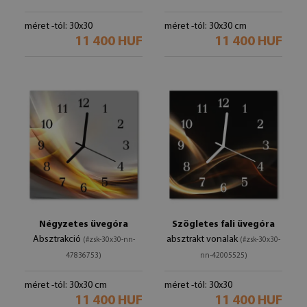
méret -tól: 30x30
méret -tól: 30x30 cm
11 400 HUF
11 400 HUF
Négyzetes üvegóra
Szögletes fali üvegóra
Absztrakció
absztrakt vonalak
(#zsk-30x30-nn-
(#zsk-30x30-
47836753)
nn-42005525)
méret -tól: 30x30 cm
méret -tól: 30x30
11 400 HUF
11 400 HUF