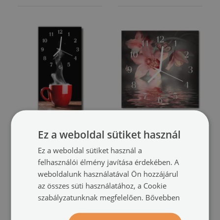
Függőleges üvegóra
Szögletes fali üvegóra
Ez a weboldal sütiket használ
Konyhai piros teáscsésze
Orchidea
(#zsk-30x30-nn-
Ez a weboldal sütiket használ a
(#zsv-30x60-nn-162536333)
55749422)
felhasználói élmény javítása érdekében. A
méret -tól: 30x60 cm
méret -tól: 30x30
weboldalunk használatával Ön hozzájárul
22 400 HUF
11 400 HUF
az összes süti használatához, a Cookie
szabályzatunknak megfelelően.
Bővebben