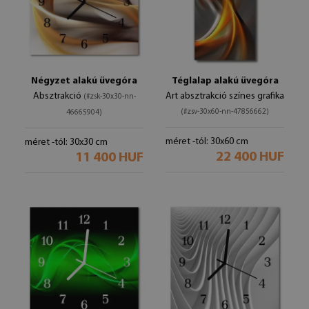
Négyzet alakú üvegóra
Téglalap alakú üvegóra
Absztrakció
Art absztrakció színes grafika
(#zsk-30x30-nn-
(#zsv-30x60-nn-47856662)
46665904)
méret -tól: 30x60 cm
méret -tól: 30x30 cm
22 400 HUF
11 400 HUF