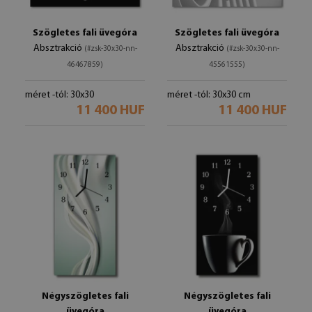
Szögletes fali üvegóra
Szögletes fali üvegóra
Absztrakció
Absztrakció
(#zsk-30x30-nn-
(#zsk-30x30-nn-
46467859)
45561555)
méret -tól: 30x30
méret -tól: 30x30 cm
11 400 HUF
11 400 HUF
Négyszögletes fali
Négyszögletes fali
üvegóra
üvegóra