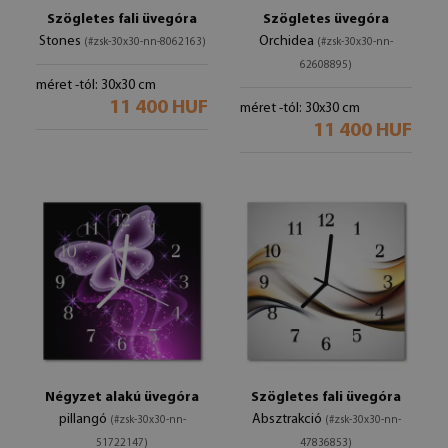
Szögletes fali üvegóra
Szögletes üvegóra
Stones
Orchidea
(#zsk-30x30-nn-8062163)
(#zsk-30x30-nn-
62608895)
méret -tól: 30x30 cm
11 400 HUF
méret -tól: 30x30 cm
11 400 HUF
Négyzet alakú üvegóra
Szögletes fali üvegóra
pillangó
Absztrakció
(#zsk-30x30-nn-
(#zsk-30x30-nn-
51722147)
47836853)