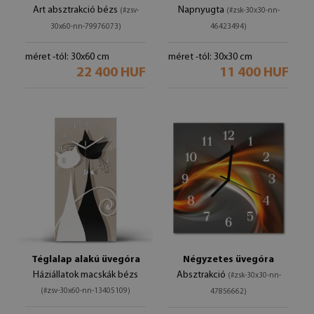
Art absztrakció bézs
Napnyugta
(#zsv-
(#zsk-30x30-nn-
30x60-nn-79976073)
46423494)
méret -tól: 30x60 cm
méret -tól: 30x30 cm
22 400 HUF
11 400 HUF
Téglalap alakú üvegóra
Négyzetes üvegóra
Háziállatok macskák bézs
Absztrakció
(#zsk-30x30-nn-
(#zsv-30x60-nn-13405109)
47856662)