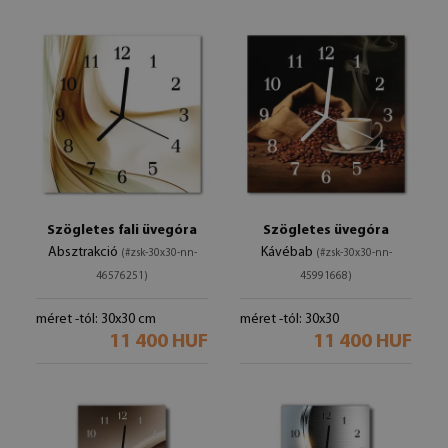
Szögletes fali üvegóra
Szögletes üvegóra
Absztrakció
Kávébab
(#zsk-30x30-nn-
(#zsk-30x30-nn-
46576251)
45991668)
méret -tól: 30x30 cm
méret -tól: 30x30
11 400 HUF
11 400 HUF