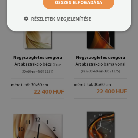
ÖSSZES ELFOGADÁSA
RÉSZLETEK MEGJELENÍTÉSE
Négyszögletes üvegóra
Négyszögletes üvegóra
Art absztrakció bézs
Art absztrakció barna vonal
(#zsv-
(#zsv-30x60-nn-39521375)
30x60-nn-46576251)
méret -tól: 30x60 cm
méret -tól: 30x60 cm
22 400 HUF
22 400 HUF