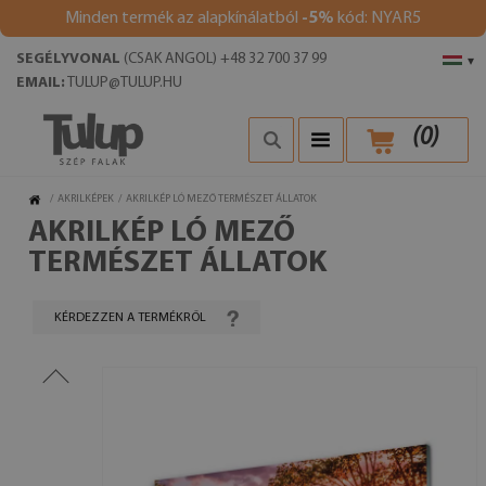
Minden termék az alapkínálatból
-5%
kód: NYAR5
SEGÉLYVONAL
(CSAK ANGOL) +48 32 700 37 99
▾
EMAIL:
TULUP@TULUP.HU
(
0
)
/
AKRILKÉPEK
/
AKRILKÉP LÓ MEZŐ TERMÉSZET ÁLLATOK
AKRILKÉP LÓ MEZŐ
TERMÉSZET ÁLLATOK
KÉRDEZZEN A TERMÉKRŐL