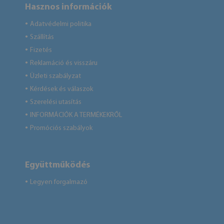
Hasznos információk
Adatvédelmi politika
●
Szállítás
●
Fizetés
●
Reklamáció és visszáru
●
Üzleti szabályzat
●
Kérdések és válaszok
●
Szerelési utasítás
●
INFORMÁCIÓK A TERMÉKEKRŐL
●
Promóciós szabályok
●
Együttműködés
Legyen forgalmazó
●