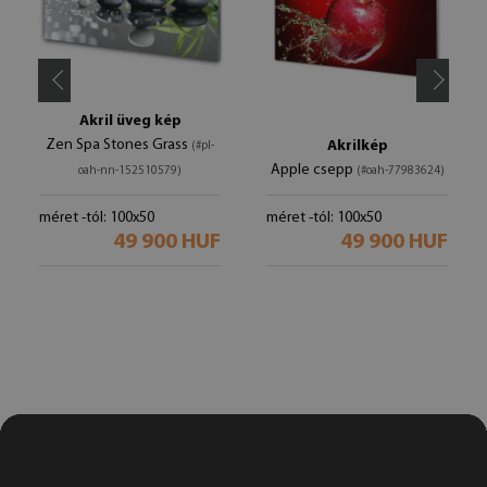
Akril üveg kép
Zen Spa Stones Grass
Akrilkép
(#pl-
Apple csepp
oah-nn-152510579)
(#oah-77983624)
méret -tól: 100x50
méret -tól: 100x50
49 900 HUF
49 900 HUF