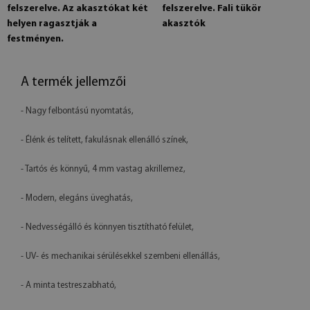
felszerelve. Az akasztókat két
felszerelve. Fali tükör
helyen ragasztják a
akasztók
festményen.
A termék jellemzői
- Nagy felbontású nyomtatás,
- Élénk és telített, fakulásnak ellenálló színek,
- Tartós és könnyű, 4 mm vastag akrillemez,
- Modern, elegáns üveghatás,
- Nedvességálló és könnyen tisztítható felület,
- UV- és mechanikai sérülésekkel szembeni ellenállás,
- A minta testreszabható,