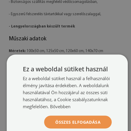
- Biztonságos szállítás megfelelő védőcsomagolásban,
- Egyszerű felszerelés távtartókkal vagy szerelőszalaggal,
- Lengyelországban készült termék
Műszaki adatok
Méretek:
100x50 cm, 125x50 cm, 120x60 cm, 140x70 cm
Anyag:
4 mm vastag akril
Ez a weboldal sütiket használ
Nyomtatás:
UV – fakulásálló
Ez a weboldal sütiket használ a felhasználói
élmény javítása érdekében. A weboldalunk
Tájolás:
vízszintes
használatával Ön hozzájárul az összes süti
használatához, a Cookie szabályzatunknak
Felszerelési rendszer:
távtartó rögzítők vagy szerelőszalag
megfelelően.
Bővebben
További információk:
ÖSSZES ELFOGADÁSA
- A kész termék színei enyhén eltérhetnek a látványtervtől a monitor