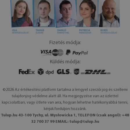
Fizetés módja:
Küldés módja:
©2026 Az értékesítési platform tartalma a lengyel szerzői jog és szellemi
tulajdonjog védelme alatt áll. Ha megjegyzése van az üzlettel
kapcsolatban, vagy ötlete van arra, hogyan lehetne hatékonyabbá tenni,
kérjük forduljon hozzánk.
Tulup.hu 43-100 Tychy, ul. Mysłowicka 1, TELEFON (csak angol): +48
32 700 37 99 EMAIL:
tulup@tulup.hu