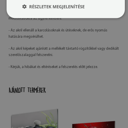
kalibrációja és a használt tinta típusa miatt.
RÉSZLETEK MEGJELENÍTÉSE
- Saját gyártásunknak köszönhetően lehetőség van grafikai
módosításokra az ügyfél kérésére.
- Az akril ellenáll a karcolásoknak és ütéseknek, de erős nyomás
hatására megsérülhet.
- Az akril képeket ajánlott a mellékelt távtartó rögzítőkkel vagy dedikált
szerelőszalaggal felszerelni.
- Kérjük, a hibákat és eltéréseket a felszerelés előtt jelezze.
AJÁNLOTT TERMÉKEK