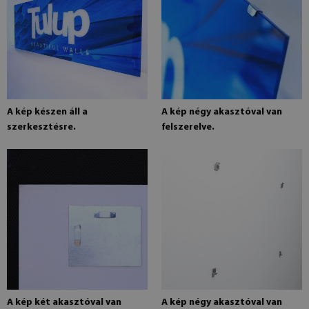
A kép készen áll a
A kép négy akasztóval van
szerkesztésre.
felszerelve.
A kép két akasztóval van
A kép négy akasztóval van