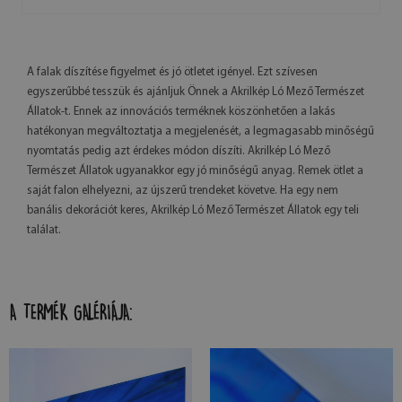
A falak díszítése figyelmet és jó ötletet igényel. Ezt szívesen
egyszerűbbé tesszük és ajánljuk Önnek a Akrilkép Ló Mező Természet
Állatok-t. Ennek az innovációs terméknek köszönhetően a lakás
hatékonyan megváltoztatja a megjelenését, a legmagasabb minőségű
nyomtatás pedig azt érdekes módon díszíti. Akrilkép Ló Mező
Természet Állatok ugyanakkor egy jó minőségű anyag. Remek ötlet a
saját falon elhelyezni, az újszerű trendeket követve. Ha egy nem
banális dekorációt keres, Akrilkép Ló Mező Természet Állatok egy teli
találat.
A TERMÉK GALÉRIÁJA: