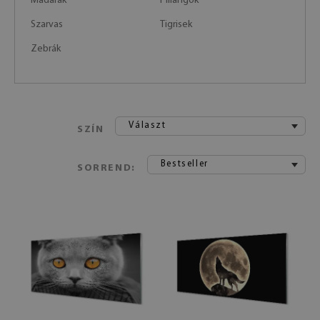
Madarak
Pillangók
Szarvas
Tigrisek
Zebrák
Választ
SZÍN
Bestseller
SORREND: