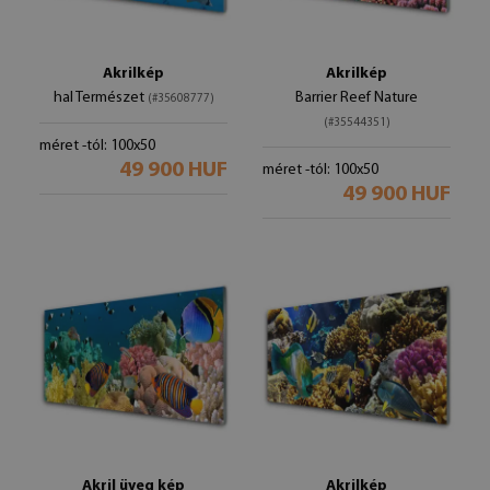
Akrilkép
Akrilkép
hal Természet
Barrier Reef Nature
(#35608777)
(#35544351)
méret -tól: 100x50
49 900 HUF
méret -tól: 100x50
49 900 HUF
Akril üveg kép
Akrilkép