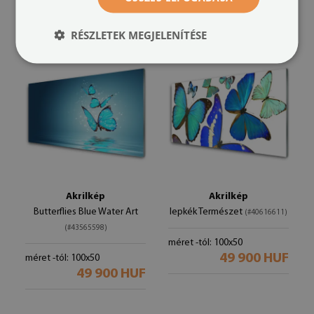
49 900 HUF
RÉSZLETEK MEGJELENÍTÉSE
Akrilkép
Akrilkép
Butterflies Blue Water Art
lepkék Természet
(#40616611)
(#43565598)
méret -tól: 100x50
49 900 HUF
méret -tól: 100x50
49 900 HUF