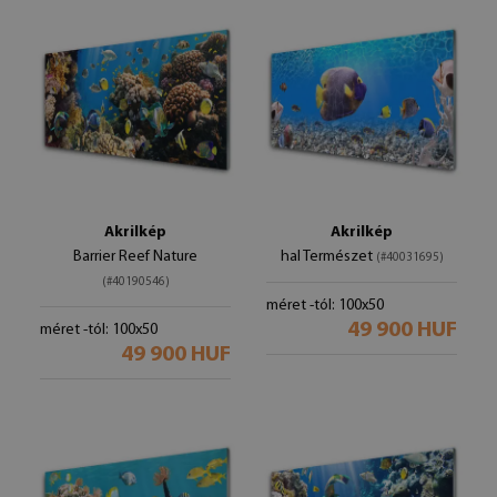
Akrilkép
Akrilkép
Barrier Reef Nature
hal Természet
(#40031695)
(#40190546)
méret -tól: 100x50
49 900 HUF
méret -tól: 100x50
49 900 HUF