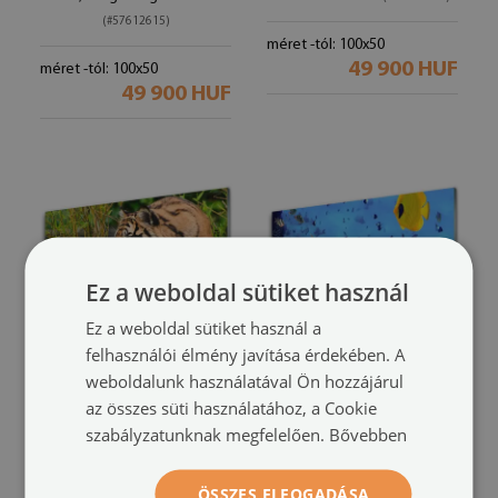
(#57612615)
méret -tól: 100x50
49 900 HUF
méret -tól: 100x50
49 900 HUF
Ez a weboldal sütiket használ
Ez a weboldal sütiket használ a
felhasználói élmény javítása érdekében. A
weboldalunk használatával Ön hozzájárul
Akrilkép
Akrilkép
az összes süti használatához, a Cookie
tigris Állatok
Barrier Reef Nature
(#43798700)
szabályzatunknak megfelelően.
Bővebben
(#43735584)
méret -tól: 100x50
49 900 HUF
méret -tól: 100x50
ÖSSZES ELFOGADÁSA