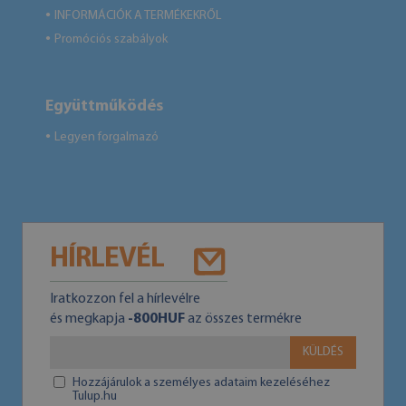
INFORMÁCIÓK A TERMÉKEKRŐL
●
Promóciós szabályok
●
Együttműködés
Legyen forgalmazó
●
HÍRLEVÉL
Iratkozzon fel a hírlevélre
és megkapja
-800HUF
az összes termékre
KÜLDÉS
Hozzájárulok a személyes adataim kezeléséhez
Tulup.hu