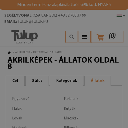
Minden termék az alapkínálatból
-5%
kód: NYAR5
SEGÉLYVONAL
(CSAK ANGOL) +48 32 700 37 99
▾
EMAIL:
TULUP@TULUP.HU
(
0
)
/
AKRILKÉPEK
/
KATEGÓRIÁK
/
ÁLLATOK
AKRILKÉPEK - ÁLLATOK OLDAL
8
Cél
Stílus
Kategóriák
Állatok
Egyszarvú
Farkasok
Halak
Kutyák
Lovak
Macskák