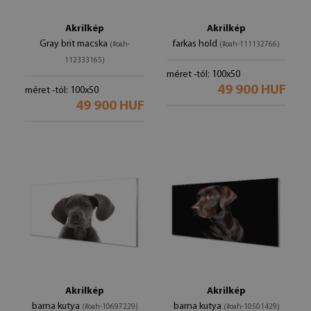
Akrilkép
Akrilkép
Gray brit macska
farkas hold
(#oah-
(#oah-111132766)
112333165)
méret -tól: 100x50
49 900 HUF
méret -tól: 100x50
49 900 HUF
Akrilkép
Akrilkép
barna kutya
barna kutya
(#oah-10697229)
(#oah-10501429)