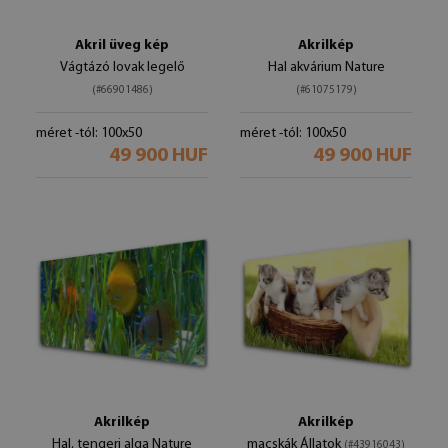
Akril üveg kép
Akrilkép
Vágtázó lovak legelő
Hal akvárium Nature
(#66901486)
(#61075179)
méret -tól: 100x50
méret -tól: 100x50
49 900 HUF
49 900 HUF
Akrilkép
Akrilkép
Hal, tengeri alga Nature
macskák Állatok
(#43916043)