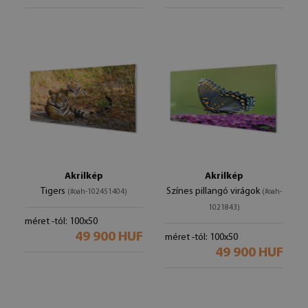
Akrilkép
Akrilkép
Tigers
Színes pillangó virágok
(#oah-102451404)
(#oah-
1021843)
méret -tól: 100x50
49 900 HUF
méret -tól: 100x50
49 900 HUF