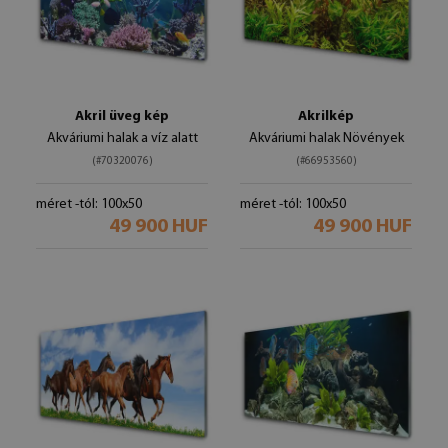
Akril üveg kép
Akrilkép
Akváriumi halak a víz alatt
Akváriumi halak Növények
(#70320076)
(#66953560)
méret -tól: 100x50
méret -tól: 100x50
49 900 HUF
49 900 HUF