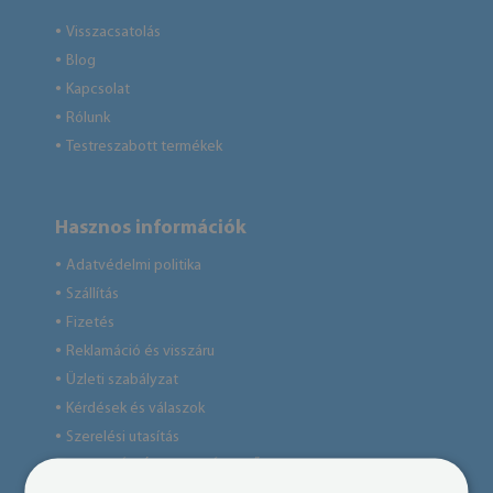
Visszacsatolás
●
Blog
●
Kapcsolat
●
Rólunk
●
Testreszabott termékek
●
Hasznos információk
Adatvédelmi politika
●
Szállítás
●
Fizetés
●
Reklamáció és visszáru
●
Üzleti szabályzat
●
Kérdések és válaszok
●
Szerelési utasítás
●
INFORMÁCIÓK A TERMÉKEKRŐL
●