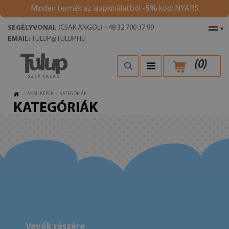
Minden termék az alapkínálatból
-5%
kód: NYAR5
SEGÉLYVONAL
(CSAK ANGOL) +48 32 700 37 99
▾
EMAIL:
TULUP@TULUP.HU
(
0
)
/
AKRILKÉPEK
/
KATEGÓRIÁK
KATEGÓRIÁK
Vevők részére