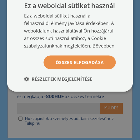
Promóciós szabályok
●
Ez a weboldal sütiket használ
Ez a weboldal sütiket használ a
felhasználói élmény javítása érdekében. A
Együttműködés
weboldalunk használatával Ön hozzájárul
Legyen forgalmazó
●
az összes süti használatához, a Cookie
szabályzatunknak megfelelően.
Bővebben
ÖSSZES ELFOGADÁSA
HÍRLEVÉL
RÉSZLETEK MEGJELENÍTÉSE
Iratkozzon fel a hírlevélre
és megkapja
-800HUF
az összes termékre
KÜLDÉS
Hozzájárulok a személyes adataim kezeléséhez
Tulup.hu