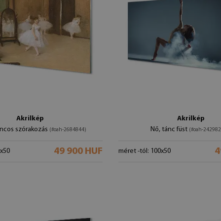
Akrilkép
Akrilkép
áncos szórakozás
Nő, tánc füst
(#oah-2684844)
(#oah-242982
49 900 HUF
4
0x50
méret -tól: 100x50