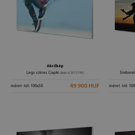
Akrilkép
Legs színes Ciapki
Emberek
(#oah-63975790)
49 900 HUF
méret -tól: 100x50
méret -tól: 10