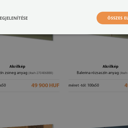
EGJELENÍTÉSE
ÖSSZES 
Akrilkép
Akrilkép
zín zsineg anyag
Balerina rózsaszín anyag
(#oah-270406888)
(#oah
49 900 HUF
4
0x50
méret -tól: 100x50