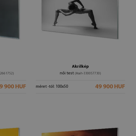
Akrilkép
női test
42661752)
(#oah-330057730)
9 900 HUF
49 900 HUF
méret -tól: 100x50