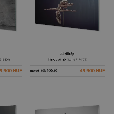
Akrilkép
Tánc cső nő
8216426)
(#oah-67174471)
9 900 HUF
49 900 HUF
méret -tól: 100x50