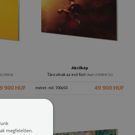
Akrilkép
Táncolnak az eső füst
98219004)
(#oah-278494732)
9 900 HUF
49 900 HUF
méret -tól: 100x50
lunk
nak megfelelően.