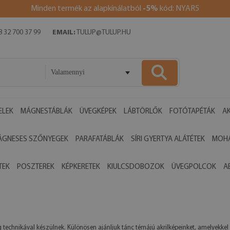
Minden termék az alapkínálatból
-5%
kód: NYAR5
 32 700 37 99
EMAIL:
TULUP@TULUP.HU
Valamennyi
ELEK
MÁGNESTÁBLÁK
ÜVEGKÉPEK
LÁBTÖRLŐK
FOTÓTAPÉTÁK
AK
ÁGNESES SZŐNYEGEK
PARAFATÁBLÁK
SÍRI GYERTYA ALÁTÉTEK
MOHA
TEK
POSZTEREK
KÉPKERETEK
KIULCSDOBOZOK
ÜVEGPOLCOK
A
eg technikával készülnek. Különösen ajánljuk tánc témájú akrilképeinket, amelyek