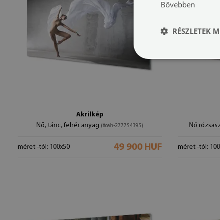
Bővebben
RÉSZLETEK M
Akrilkép
Nő, tánc, fehér anyag
Nő rózsas
(#oah-277754395)
49 900 HUF
méret -tól: 100x50
méret -tól: 10