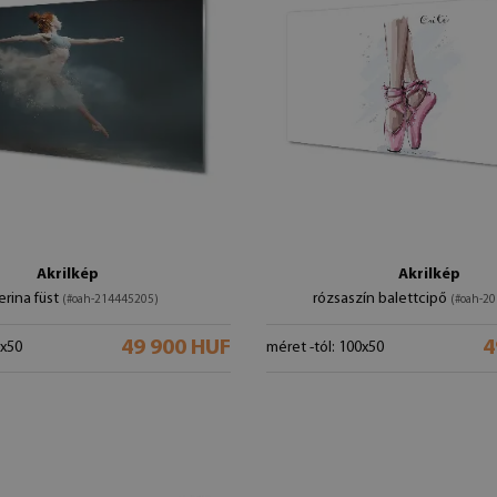
Akrilkép
Akrilkép
erina füst
rózsaszín balettcipő
(#oah-214445205)
(#oah-2
49 900 HUF
4
0x50
méret -tól: 100x50