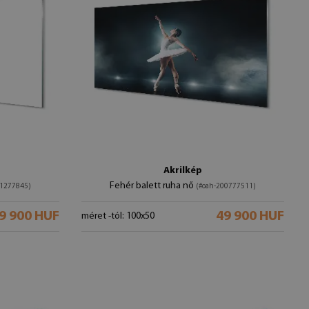
Akrilkép
Fehér balett ruha nő
01277845)
(#oah-200777511)
9 900 HUF
49 900 HUF
méret -tól: 100x50