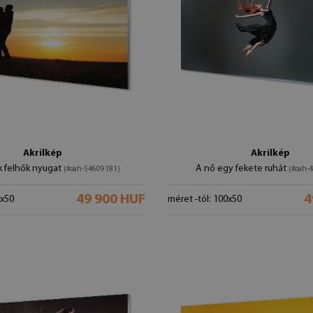
Akrilkép
Akrilkép
 felhők nyugat
A nő egy fekete ruhát
(#oah-54609181)
(#oah-
49 900 HUF
4
0x50
méret -tól: 100x50