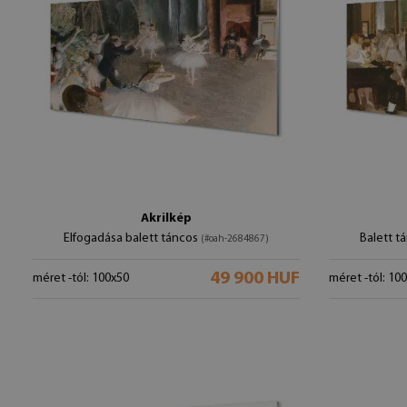
Akrilkép
Elfogadása balett táncos
Balett t
(#oah-2684867)
49 900 HUF
méret -tól: 100x50
méret -tól: 10