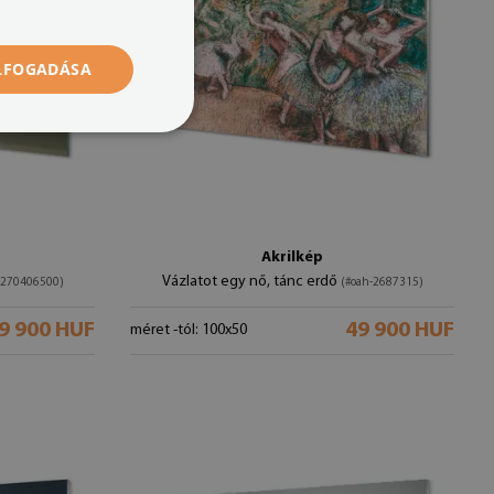
ELFOGADÁSA
Akrilkép
Vázlatot egy nő, tánc erdő
-270406500)
(#oah-2687315)
9 900 HUF
49 900 HUF
méret -tól: 100x50