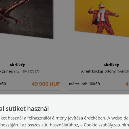
Akrilkép
Akrilkép
 zsineg
A férfi kockás öltöny
(#oah-304247637)
(#oah-2
49 900 HUF
4
0x50
méret -tól: 100x50
l sütiket használ
iket használ a felhasználói élmény javítása érdekében. A webolda
hozzájárul az összes süti használatához, a Cookie szabályzatunk