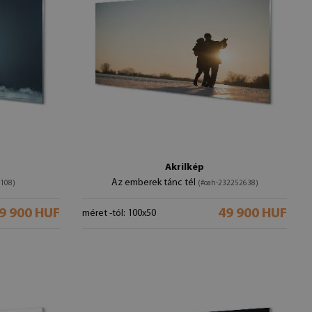
Akrilkép
Az emberek tánc tél
108)
(#oah-232252638)
9 900 HUF
49 900 HUF
méret -tól: 100x50