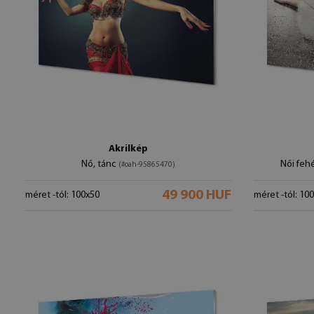
Akrilkép
Nő, tánc
Női fehé
(#oah-95865470)
49 900 HUF
méret -tól: 100x50
méret -tól: 10