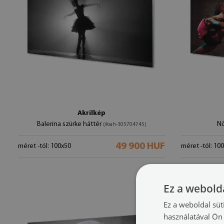
Akrilkép
Balerina szürke háttér
Nő
(#oah-305704745)
49 900 HUF
méret -tól: 100x50
méret -tól: 10
Ez a webolda
Ez a weboldal süt
használatával Ön 