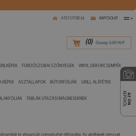
A TE FOTÓID (
)
KAPCSOLAT
0
▾
(
0
)
Összeg:
0,00
HUF
RILKÉPEK
FÜRDŐSZOBAI SZŐNYEGEK
VINYL DEKORCSEMPÉK
 KÉPEK
ASZTALLAPOK
BÚTORFÓLIÁK
GRILL ALÁTÉTEK
KÉPÉRŐL
AZ ÖN
BLAKFÓLIÁK
TÁBLÁK UTAZÁSI MÁGNESEKNEK
kel dinamikát és eleganciát csempészhet otthonába. Az akrilképek nemcsak