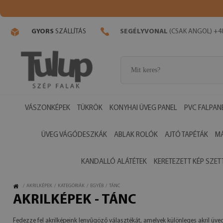
GYORS
SZÁLLÍTÁS
SEGÉLYVONAL
(CSAK ANGOL) +48
VÁSZONKÉPEK
TÜKRÖK
KONYHAI ÜVEG PANEL
PVC FALPAN
ÜVEG VÁGÓDESZKÁK
ABLAK ROLÓK
AJTÓ TAPÉTÁK
M
KANDALLÓ ALÁTÉTEK
KERETEZETT KÉP SZET
/
AKRILKÉPEK
/
KATEGÓRIÁK
/
EGYÉB
/
TÁNC
AKRILKÉPEK - TÁNC
Fedezze fel akrilképeink lenyűgöző választékát, amelyek különleges akril üv