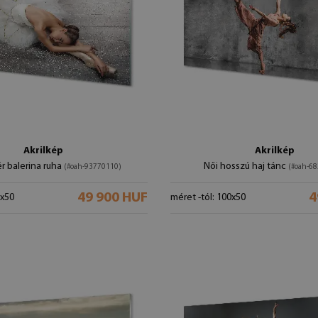
Akrilkép
Akrilkép
r balerina ruha
Női hosszú haj tánc
(#oah-93770110)
(#oah-6
49 900 HUF
4
0x50
méret -tól: 100x50