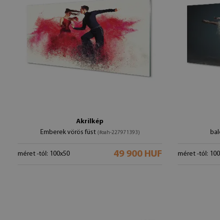
Akrilkép
Emberek vörös füst
bal
(#oah-227971393)
49 900 HUF
méret -tól: 100x50
méret -tól: 10