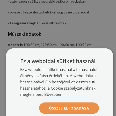
- Biztonságos szállítás megfelelő védőcsomagolásban,
- Egyszerű felszerelés távtartókkal vagy szerelőszalaggal,
- Lengyelországban készült termék
Műszaki adatok
Méretek:
100x50 cm, 125x50 cm, 120x60 cm, 140x70 cm
Anyag:
4 mm vastag akril
Ez a weboldal sütiket használ
Nyomtatás:
UV – fakulásálló
Ez a weboldal sütiket használ a felhasználói
élmény javítása érdekében. A weboldalunk
Tájolás:
vízszintes
használatával Ön hozzájárul az összes süti
használatához, a Cookie szabályzatunknak
Felszerelési rendszer:
távtartó rögzítők vagy szerelőszalag
megfelelően.
Bővebben
További információk:
ÖSSZES ELFOGADÁSA
- A kész termék színei enyhén eltérhetnek a látványtervtől a monitor