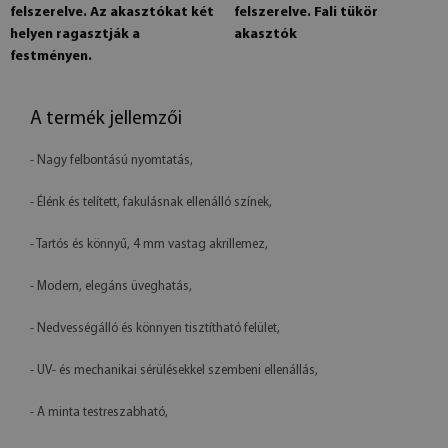
felszerelve. Az akasztókat két
felszerelve. Fali tükör
helyen ragasztják a
akasztók
festményen.
A termék jellemzői
- Nagy felbontású nyomtatás,
- Élénk és telített, fakulásnak ellenálló színek,
- Tartós és könnyű, 4 mm vastag akrillemez,
- Modern, elegáns üveghatás,
- Nedvességálló és könnyen tisztítható felület,
- UV- és mechanikai sérülésekkel szembeni ellenállás,
- A minta testreszabható,