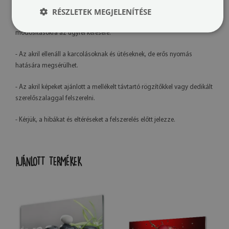
kalibrációja és a használt tinta típusa miatt.
RÉSZLETEK MEGJELENÍTÉSE
- Saját gyártásunknak köszönhetően lehetőség van grafikai
módosításokra az ügyfél kérésére.
- Az akril ellenáll a karcolásoknak és ütéseknek, de erős nyomás
hatására megsérülhet.
- Az akril képeket ajánlott a mellékelt távtartó rögzítőkkel vagy dedikált
szerelőszalaggal felszerelni.
- Kérjük, a hibákat és eltéréseket a felszerelés előtt jelezze.
AJÁNLOTT TERMÉKEK