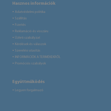
Hasznos információk
Adatvédelmi politika
●
Szállítás
●
Fizetés
●
Reklamáció és visszáru
●
Üzleti szabályzat
●
Kérdések és válaszok
●
Szerelési utasítás
●
INFORMÁCIÓK A TERMÉKEKRŐL
●
Promóciós szabályok
●
Együttműködés
Legyen forgalmazó
●