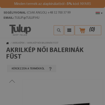
Minden termék az alapkínálatból
-5%
kód: NYAR5
SEGÉLYVONAL
(CSAK ANGOL) +48 32 700 37 99
▾
EMAIL:
TULUP@TULUP.HU
(
0
)
/
AKRILKÉPEK
/
AKRILKÉP NŐI BALERINÁK FÜST
AKRILKÉP NŐI BALERINÁK
FÜST
KÉRDEZZEN A TERMÉKRŐL