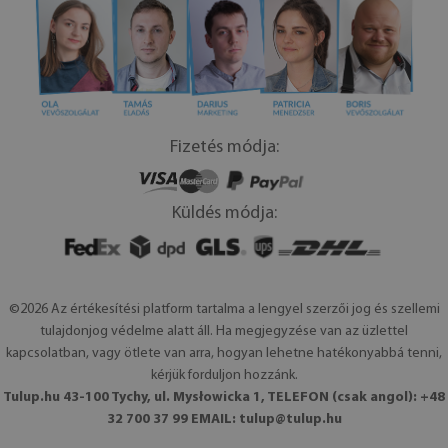
Fizetés módja:
Küldés módja:
©2026 Az értékesítési platform tartalma a lengyel szerzői jog és szellemi
tulajdonjog védelme alatt áll. Ha megjegyzése van az üzlettel
kapcsolatban, vagy ötlete van arra, hogyan lehetne hatékonyabbá tenni,
kérjük forduljon hozzánk.
Tulup.hu 43-100 Tychy, ul. Mysłowicka 1, TELEFON (csak angol): +48
32 700 37 99 EMAIL:
tulup@tulup.hu