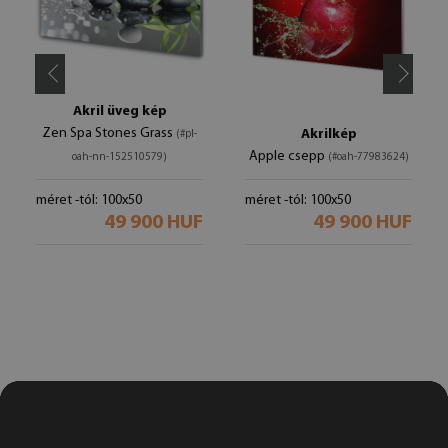
Akril üveg kép
Zen Spa Stones Grass
Akrilkép
(#pl-
Apple csepp
oah-nn-152510579)
(#oah-77983624)
méret -tól: 100x50
méret -tól: 100x50
49 900 HUF
49 900 HUF