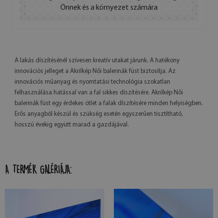
Önnek és a környezet számára
A lakás díszítésénél szívesen kreatív utakat járunk. A hatékony
innovációs jelleget a Akrilkép Női balerinák füst biztosítja. Az
innovációs műanyag és nyomtatási technológia szokatlan
felhasználása hatással van a fal sikkes díszítésére. Akrilkép Női
balerinák füst egy érdekes ötlet a falak díszítésére minden helyiségben.
Erős anyagból készül és szükség esetén egyszerűen tisztítható,
hosszú évekig együtt marad a gazdájával.
A TERMÉK GALÉRIÁJA: