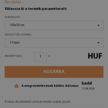
Rendelés:
Válassza ki a termék paramétereit:
DIMENZIÓ:
100x50 cm
AKASZTÓK SZÁMA:
2 fogas
HUF
x
MENNYISÉG:
KOSÁRBA
kedd
A megrendelésének küldés dátuma:
11.08.2026
A lakás díszítésénél szívesen kreatív utakat járunk.