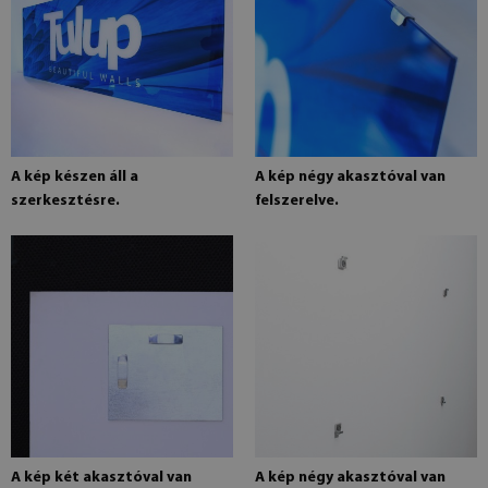
A kép készen áll a
A kép négy akasztóval van
szerkesztésre.
felszerelve.
A kép két akasztóval van
A kép négy akasztóval van