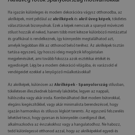
Akrilüveg fotók Spanyolország motívumokkal
Ha igazán különleges és modern dekorációra vágysz otthonodba, az
akrilképek, mint például az
akrilképek
és
akril üveg képek
, tökéletes
választásnak bizonyulnak. Ezek a képek nemcsak a spanyol művészeti
stílust hozzák el neked, hanem több mint kétezer különböző mintázattal
és grafikával is rendelkeznek, így könnyedén megtalálhatod azt,
amelyik legjobban illik az otthonod belső teréhez. Az akrilképek tisztán
tartása egyszerű, így hosszú ideig megőrzik kifogástalan
megjelenésüket, ami tovább fokozza azok esztétikai értékét és
egyediségét. Lépj be a modern dekoráció világába, és varázsold el
vendégeidet ezekkel a lenyűgöző műalkotásokkal!
Az akrilképek, különösen az
Akrilképek - Spanyolország
stílusban,
tökéletesen illeszkednek bármely lakótérbe, legyen az nappali,
hálószoba vagy akár iroda. Kombinálhatod őket modern bútorokkal,
elegáns kiegészítőkkel, vagy akár minimalista berendezéssel, hogy
igazán harmonikus és stílusos légkört teremts. Az egyszerű felszerelés
lehetővé teszi, hogy gyorsan és könnyedén cserélgesd őket,
alkalmazkodva az évszakokhoz vagy a hangulatodhoz. Ne habozz,
tedd különlegessé otthonod azzal, hogy az akrilképekkel egyedi és