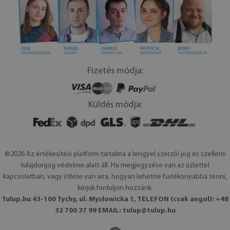
Fizetés módja:
Küldés módja:
©2026 Az értékesítési platform tartalma a lengyel szerzői jog és szellemi
tulajdonjog védelme alatt áll. Ha megjegyzése van az üzlettel
kapcsolatban, vagy ötlete van arra, hogyan lehetne hatékonyabbá tenni,
kérjük forduljon hozzánk.
Tulup.hu 43-100 Tychy, ul. Mysłowicka 1, TELEFON (csak angol): +48
32 700 37 99 EMAIL:
tulup@tulup.hu