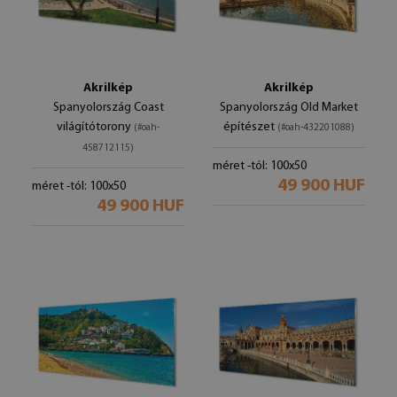
Akrilkép
Akrilkép
Spanyolország Coast
Spanyolország Old Market
világítótorony
építészet
(#oah-
(#oah-432201088)
458712115)
méret -tól: 100x50
49 900 HUF
méret -tól: 100x50
49 900 HUF