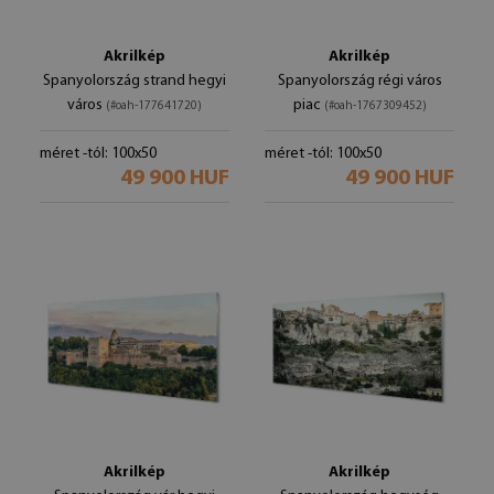
Akrilkép
Akrilkép
Spanyolország strand hegyi
Spanyolország régi város
város
piac
(#oah-177641720)
(#oah-1767309452)
méret -tól: 100x50
méret -tól: 100x50
49 900 HUF
49 900 HUF
Akrilkép
Akrilkép