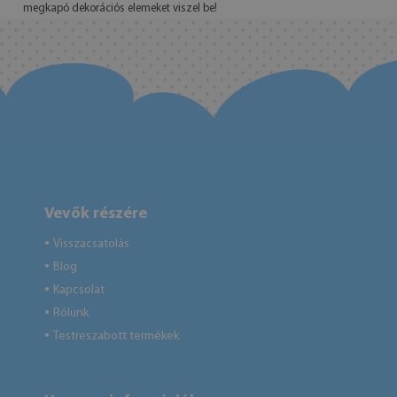
megkapó dekorációs elemeket viszel be!
Vevők részére
Visszacsatolás
●
Blog
●
Kapcsolat
●
Rólunk
●
Testreszabott termékek
●