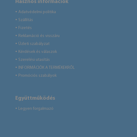
Hasznos információk
Adatvédelmi politika
●
Szállítás
●
Fizetés
●
Reklamáció és visszáru
●
Üzleti szabályzat
●
Kérdések és válaszok
●
Szerelési utasítás
●
INFORMÁCIÓK A TERMÉKEKRŐL
●
Promóciós szabályok
●
Együttműködés
Legyen forgalmazó
●