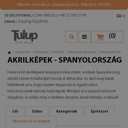
Minden termék az alapkínálatból
-5%
kód: NYAR5
SEGÉLYVONAL
(CSAK ANGOL) +48 32 700 37 99
▾
EMAIL:
TULUP@TULUP.HU
(
0
)
/
AKRILKÉPEK
/
KATEGÓRIÁK
/
ÉPÍTÉSZET
/
VÁROSOK ÉS ORSZÁGOK
/
SPANYOLORSZÁG
AKRILKÉPEK - SPANYOLORSZÁG
Fedezze fel akrilképeink lenyűgöző választékát, amelyek Spanyolország
vibráló színeit és kultúráját hozzák el otthonába. Az akril üveg képek
tökéletesek arra, hogy modern eleganciát és egyedi stílust
kölcsönözzenek bármely helyiségnek. Merüljön el a spanyol művészet
világában, és találja meg a tökéletes darabot, amely feldobja a lakását!
Cél
Stílus
Kategóriák
Építészet
Városok és országok