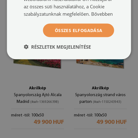
az összes süti használatához, a Cookie
49 900 HUF
49 900 HUF
szabályzatunknak megfelelően.
Bővebben
ÖSSZES ELFOGADÁSA
RÉSZLETEK MEGJELENÍTÉSE
Akrilkép
Akrilkép
Spanyolország Ajtó Alcala
Spanyolország strand város
Madrid
parton
(#oah-1369266398)
(#oah-1150243943)
méret -tól: 100x50
méret -tól: 100x50
49 900 HUF
49 900 HUF