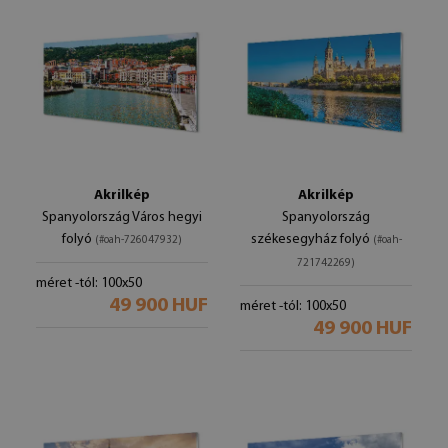
Akrilkép
Akrilkép
Spanyolország Város hegyi
Spanyolország
folyó
székesegyház folyó
(#oah-726047932)
(#oah-
721742269)
méret -tól: 100x50
49 900 HUF
méret -tól: 100x50
49 900 HUF