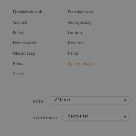
Éjszakai városok
Franciaország
Gdansk
Görögország
Krakkó
London
Németország
New York
Olaszország
Párizs
Róma
Spanyolország
Varsó
Választ
SZÍN
Bestseller
SORREND: