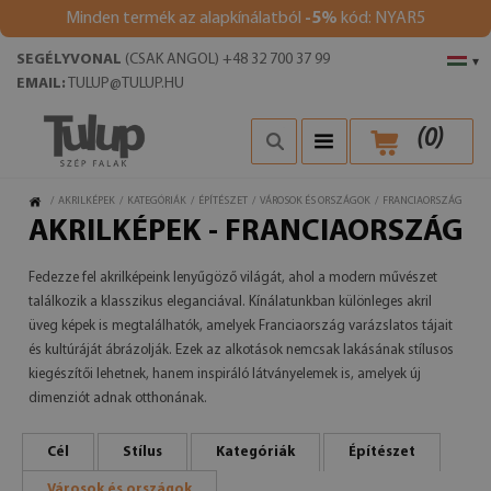
Minden termék az alapkínálatból
-5%
kód: NYAR5
SEGÉLYVONAL
(CSAK ANGOL) +48 32 700 37 99
▾
EMAIL:
TULUP@TULUP.HU
(
0
)
/
AKRILKÉPEK
/
KATEGÓRIÁK
/
ÉPÍTÉSZET
/
VÁROSOK ÉS ORSZÁGOK
/
FRANCIAORSZÁG
AKRILKÉPEK - FRANCIAORSZÁG
Fedezze fel akrilképeink lenyűgöző világát, ahol a modern művészet
találkozik a klasszikus eleganciával. Kínálatunkban különleges akril
üveg képek is megtalálhatók, amelyek Franciaország varázslatos tájait
és kultúráját ábrázolják. Ezek az alkotások nemcsak lakásának stílusos
kiegészítői lehetnek, hanem inspiráló látványelemek is, amelyek új
dimenziót adnak otthonának.
Cél
Stílus
Kategóriák
Építészet
Városok és országok