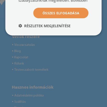
szabályzatunknak megfelelően.
Bővebben
ÖSSZES ELFOGADÁSA
RÉSZLETEK MEGJELENÍTÉSE
Vevők részére
Visszacsatolás
●
Blog
●
Kapcsolat
●
Rólunk
●
Testreszabott termékek
●
Hasznos információk
Adatvédelmi politika
●
Szállítás
●