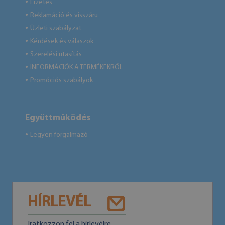
Fizetés
●
Reklamáció és visszáru
●
Üzleti szabályzat
●
Kérdések és válaszok
●
Szerelési utasítás
●
INFORMÁCIÓK A TERMÉKEKRŐL
●
Promóciós szabályok
●
Együttműködés
Legyen forgalmazó
●
HÍRLEVÉL
Iratkozzon fel a hírlevélre