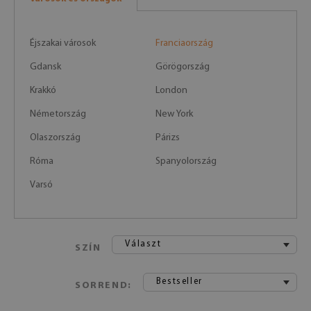
Éjszakai városok
Franciaország
Gdansk
Görögország
Krakkó
London
Németország
New York
Olaszország
Párizs
Róma
Spanyolország
Varsó
Választ
SZÍN
Bestseller
SORREND: