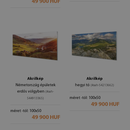
49 900 HUF
Akrilkép
Akrilkép
Németország épületek
hegyi tó
(#oah-54213662)
erdős völgyben
(#oah-
méret -tól: 100x50
544913365)
49 900 HUF
méret -tól: 100x50
49 900 HUF