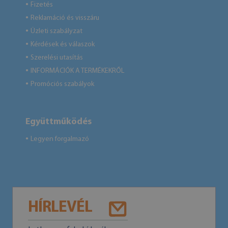
Fizetés
●
Reklamáció és visszáru
●
Üzleti szabályzat
●
Kérdések és válaszok
●
Szerelési utasítás
●
INFORMÁCIÓK A TERMÉKEKRŐL
●
Promóciós szabályok
●
Együttműködés
Legyen forgalmazó
●
HÍRLEVÉL