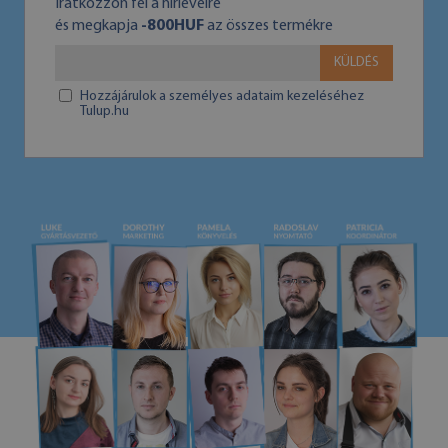
Iratkozzon fel a hírlevélre
és megkapja
-800HUF
az összes termékre
KÜLDÉS
Hozzájárulok a személyes adataim kezeléséhez
Tulup.hu