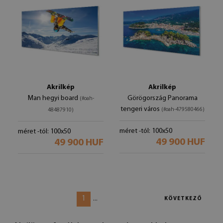
Akrilkép
Akrilkép
Man hegyi board
Görögország Panorama
(#oah-
tengeri város
(#oah-479580466)
48487910)
méret -tól: 100x50
méret -tól: 100x50
49 900 HUF
49 900 HUF
1
...
KÖVETKEZŐ