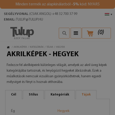
Minden termék az alapkínálatból
-5%
kód: NYAR5
SEGÉLYVONAL
(CSAK ANGOL) +48 32 700 37 99
▾
EMAIL:
TULUP@TULUP.HU
(
0
)
/
AKRILKÉPEK
/
KATEGÓRIÁK
/
TÁJAK
/
HEGYEK
AKRILKÉPEK - HEGYEK
Fedezze fel akrilképeink különleges világát, amelyek az akril üveg képek
kategóriájába tartoznak, és lenyűgöző hegyeket ábrázolnak. Ezek a
műalkotások nemcsak vizuálisan gyönyörködtetnek, hanem egyedi
mélységet és fényt is hoznak otthonába.
Cél
Stílus
Kategóriák
Tájak
Ég
Hegyek