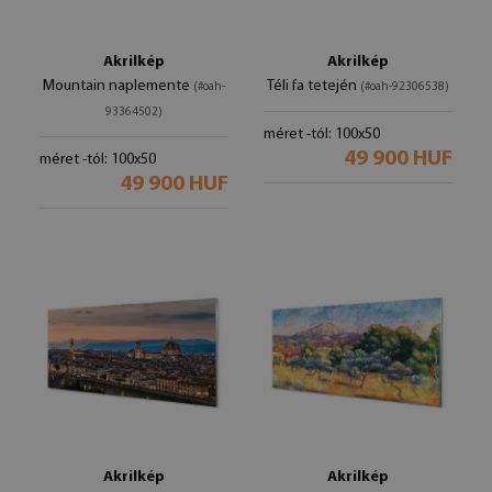
Akrilkép
Akrilkép
Mountain naplemente
Téli fa tetején
(#oah-
(#oah-92306538)
93364502)
méret -tól: 100x50
49 900 HUF
méret -tól: 100x50
49 900 HUF
Akrilkép
Akrilkép