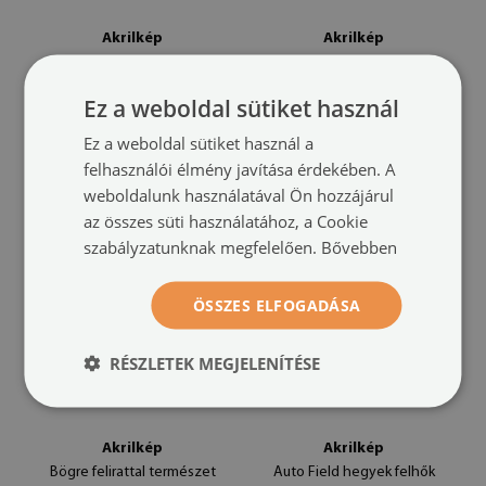
Akrilkép
Akrilkép
szarvas hegyek
Görögország tenger partján
(#oah-
hegyek
(#oah-699656839)
70571185)
Ez a weboldal sütiket használ
méret -tól: 100x50
méret -tól: 100x50
Ez a weboldal sütiket használ a
49 900 HUF
49 900 HUF
felhasználói élmény javítása érdekében. A
weboldalunk használatával Ön hozzájárul
az összes süti használatához, a Cookie
szabályzatunknak megfelelően.
Bővebben
ÖSSZES ELFOGADÁSA
RÉSZLETEK MEGJELENÍTÉSE
Akrilkép
Akrilkép
Bögre felirattal természet
Auto Field hegyek felhők