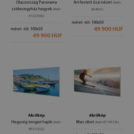
Olaszország Panorama
Art festett őszi nézet
(#oah-
székesegyház hegyek
(#oah-
894941)
91223506)
méret -tól: 100x50
49 900 HUF
méret -tól: 100x50
49 900 HUF
Akrilkép
Akrilkép
Hegység tengeri hajók
Man síbot
(#oah-
(#oah-87199726)
89317922)