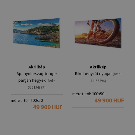
Akrilkép
Akrilkép
Spanyolország-tenger
Bike hegyi út nyugat
(#oah-
partján hegyek
(#oah-
51155596)
536134999)
méret -tól: 100x50
49 900 HUF
méret -tól: 100x50
49 900 HUF