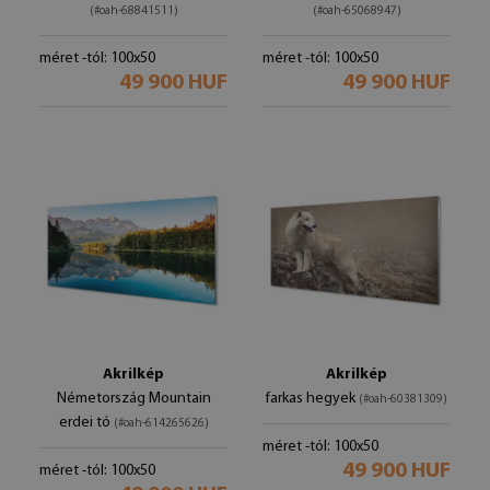
(#oah-68841511)
(#oah-65068947)
méret -tól: 100x50
méret -tól: 100x50
49 900 HUF
49 900 HUF
Akrilkép
Akrilkép
Németország Mountain
farkas hegyek
(#oah-60381309)
erdei tó
(#oah-614265626)
méret -tól: 100x50
49 900 HUF
méret -tól: 100x50