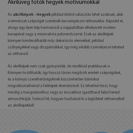
Akrilüveg fotók hegyek motívumokkal
Az
akrilképek - Hegyek
például kitűnő választás lehet azoknak, akik
a természet szépségét szeretnék becsempészni otthonukba. Képzeld el,
ahogy egy ilyen kép harmonizál a nappalidban elhelyezett modern
kanapéval vagy a minimalista polcrendszerrel. Ezek az akrilképek
könnyen kombinálhatók más dekorációs elemekkel, például
szőnyegekkel vagy díszpárnákkal, így még inkább személyessé teheted
az otthonod.
Az akrilképek nem csak gyönyörűek, de rendkívül praktikusak is.
Könnyen tisztíthatók, így hosszú távon megőrzik eredeti szépségüket,
és a könnyű szerelhetőségüknek köszönhetően bármikor
megváltoztathatod a faliképek elrendezését. Ez lehetővé teszi, hogy
mindig a hangulatodhoz vagy az évszakhoz igazíthasd belső tereid
atmoszféráját. Fedezd fel, hogyan hozhatod ki a legtöbbet otthonodból
az akrilképekkel!