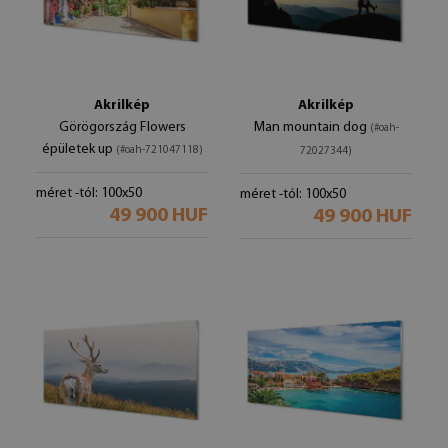
Akrilkép
Akrilkép
Görögország Flowers
Man mountain dog
(#oah-
épületek up
(#oah-721047118)
72027344)
méret -tól: 100x50
méret -tól: 100x50
49 900 HUF
49 900 HUF