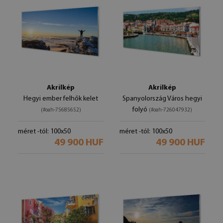
Akrilkép
Akrilkép
Hegyi ember felhők kelet
Spanyolország Város hegyi
folyó
(#oah-75685652)
(#oah-726047932)
méret -tól: 100x50
méret -tól: 100x50
49 900 HUF
49 900 HUF