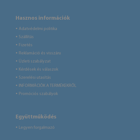
Hasznos információk
Adatvédelmi politika
●
Szállítás
●
Fizetés
●
Reklamáció és visszáru
●
Üzleti szabályzat
●
Kérdések és válaszok
●
Szerelési utasítás
●
INFORMÁCIÓK A TERMÉKEKRŐL
●
Promóciós szabályok
●
Együttműködés
Legyen forgalmazó
●