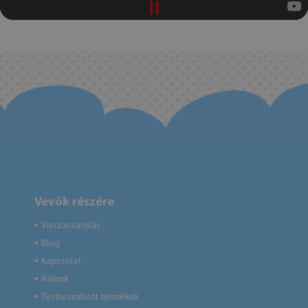
Vevők részére
Visszacsatolás
●
Blog
●
Kapcsolat
●
Rólunk
●
Testreszabott termékek
●