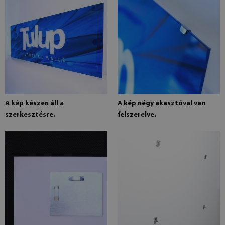
A kép készen áll a
A kép négy akasztóval van
szerkesztésre.
felszerelve.