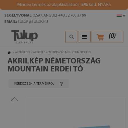
Minden termék az alapkínálatból
-5%
kód: NYAR5
SEGÉLYVONAL
(CSAK ANGOL) +48 32 700 37 99
▾
EMAIL:
TULUP@TULUP.HU
(
0
)
/
AKRILKÉPEK
/
AKRILKÉP NÉMETORSZÁG MOUNTAIN ERDEI TÓ
AKRILKÉP NÉMETORSZÁG
MOUNTAIN ERDEI TÓ
KÉRDEZZEN A TERMÉKRŐL