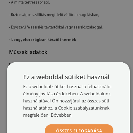
- A minta testreszabható,
- Biztonságos szállítás megfelelő védőcsomagolásban,
- Egyszerű felszerelés távtartókkal vagy szerelőszalaggal,
- Lengyelországban készült termék
Műszaki adatok
Méretek:
100x50 cm, 125x50 cm, 120x60 cm, 140x70 cm
Ez a weboldal sütiket használ
Anyag:
4 mm vastag akril
Ez a weboldal sütiket használ a felhasználói
Nyomtatás:
UV – fakulásálló
élmény javítása érdekében. A weboldalunk
használatával Ön hozzájárul az összes süti
Tájolás:
vízszintes
használatához, a Cookie szabályzatunknak
megfelelően.
Bővebben
Felszerelési rendszer:
távtartó rögzítők vagy szerelőszalag
További információk:
ÖSSZES ELFOGADÁSA