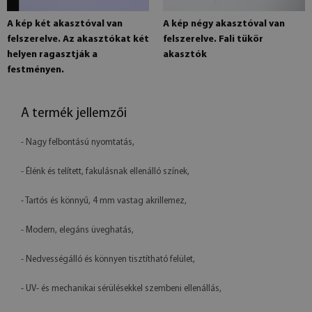
A kép két akasztóval van
A kép négy akasztóval van
felszerelve. Az akasztókat két
felszerelve. Fali tükör
helyen ragasztják a
akasztók
festményen.
A termék jellemzői
- Nagy felbontású nyomtatás,
- Élénk és telített, fakulásnak ellenálló színek,
- Tartós és könnyű, 4 mm vastag akrillemez,
- Modern, elegáns üveghatás,
- Nedvességálló és könnyen tisztítható felület,
- UV- és mechanikai sérülésekkel szembeni ellenállás,