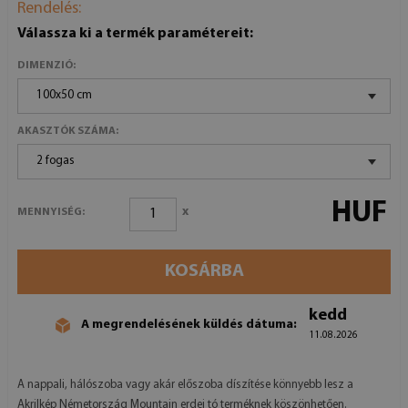
Rendelés:
Válassza ki a termék paramétereit:
DIMENZIÓ:
100x50 cm
AKASZTÓK SZÁMA:
2 fogas
HUF
x
MENNYISÉG:
KOSÁRBA
kedd
A megrendelésének küldés dátuma:
11.08.2026
A nappali, hálószoba vagy akár előszoba díszítése könnyebb lesz a
Akrilkép Németország Mountain erdei tó terméknek köszönhetően.