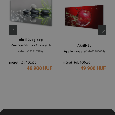
Akril üveg kép
Zen Spa Stones Grass
Akrilkép
(#pl-
Apple csepp
oah-nn-152510579)
(#oah-77983624)
méret -tól: 100x50
méret -tól: 100x50
49 900 HUF
49 900 HUF