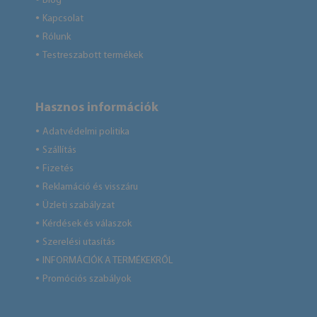
Blog
Kapcsolat
●
Rólunk
●
Testreszabott termékek
●
Hasznos információk
Adatvédelmi politika
●
Szállítás
●
Fizetés
●
Reklamáció és visszáru
●
Üzleti szabályzat
●
Kérdések és válaszok
●
Szerelési utasítás
●
INFORMÁCIÓK A TERMÉKEKRŐL
●
Promóciós szabályok
●