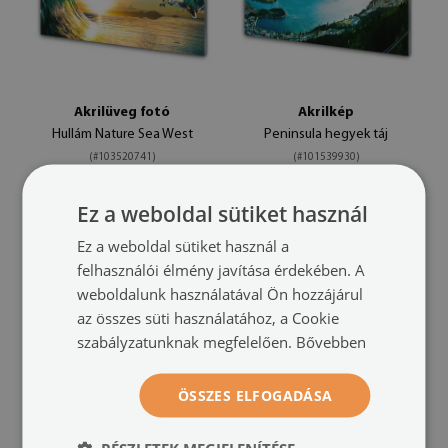
Akrilüveg fotó
Akrilkép
Hullám Nature Sea West
Peninsula hegyek táj
(#103520741)
(#101539930)
méret -tól: 100x50
méret -tól: 100x50
Ez a weboldal sütiket használ
49 900 HUF
49 900 HUF
Ez a weboldal sütiket használ a
felhasználói élmény javítása érdekében. A
weboldalunk használatával Ön hozzájárul
az összes süti használatához, a Cookie
szabályzatunknak megfelelően.
Bővebben
ÖSSZES ELFOGADÁSA