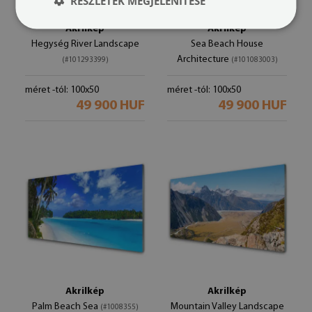
RÉSZLETEK MEGJELENÍTÉSE
Akrilkép
Akrilkép
Hegység River Landscape
Sea Beach House
Architecture
(#101293399)
(#101083003)
méret -tól: 100x50
méret -tól: 100x50
49 900 HUF
49 900 HUF
Akrilkép
Akrilkép
Palm Beach Sea
Mountain Valley Landscape
(#1008355)