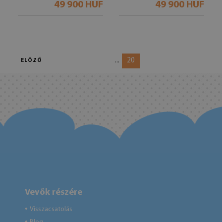
49 900 HUF
49 900 HUF
20
...
ELŐZŐ
Vevők részére
Visszacsatolás
●
●