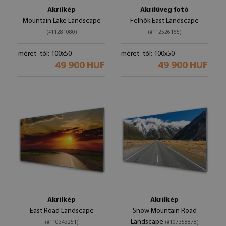
Akrilkép
Akrilüveg fotó
Mountain Lake Landscape
Felhők East Landscape
(#11281080)
(#112526165)
méret -tól: 100x50
méret -tól: 100x50
49 900 HUF
49 900 HUF
Akrilkép
Akrilkép
East Road Landscape
Snow Mountain Road
Landscape
(#110343251)
(#107358878)