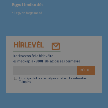
Együttműködés
Legyen forgalmazó
●
HÍRLEVÉL
Iratkozzon fel a hírlevélre
és megkapja
-800HUF
az összes termékre
KÜLDÉS
Hozzájárulok a személyes adataim kezeléséhez
Tulup.hu