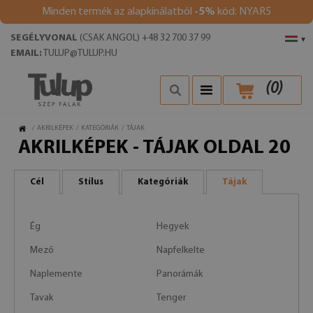
Minden termék az alapkínálatból
-5%
kód: NYAR5
SEGÉLYVONAL
(CSAK ANGOL) +48 32 700 37 99
▾
EMAIL:
TULUP@TULUP.HU
(
0
)
/
AKRILKÉPEK
/
KATEGÓRIÁK
/
TÁJAK
AKRILKÉPEK - TÁJAK OLDAL 20
Cél
Stílus
Kategóriák
Tájak
Ég
Hegyek
Mező
Napfelkelte
Naplemente
Panorámák
Tavak
Tenger