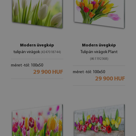
Modern üvegkép
Modern üvegkép
tulipán virágok
Tulipán virágok Plant
(#247018744)
(#61192368)
méret -tól: 100x50
29 900 HUF
méret -tól: 100x50
29 900 HUF