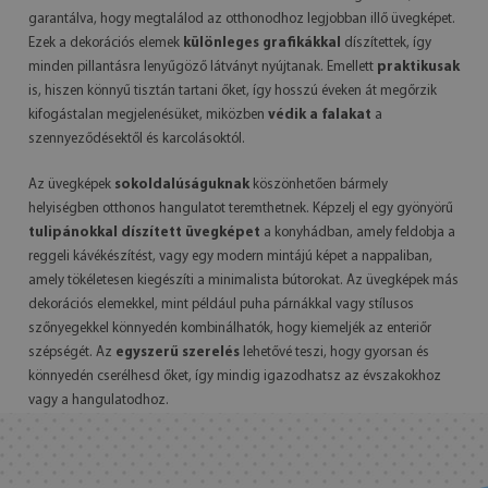
garantálva, hogy megtalálod az otthonodhoz legjobban illő üvegképet.
Ezek a dekorációs elemek
különleges grafikákkal
díszítettek, így
minden pillantásra lenyűgöző látványt nyújtanak. Emellett
praktikusak
is, hiszen könnyű tisztán tartani őket, így hosszú éveken át megőrzik
kifogástalan megjelenésüket, miközben
védik a falakat
a
szennyeződésektől és karcolásoktól.
Az üvegképek
sokoldalúságuknak
köszönhetően bármely
helyiségben otthonos hangulatot teremthetnek. Képzelj el egy gyönyörű
tulipánokkal díszített üvegképet
a konyhádban, amely feldobja a
reggeli kávékészítést, vagy egy modern mintájú képet a nappaliban,
amely tökéletesen kiegészíti a minimalista bútorokat. Az üvegképek más
dekorációs elemekkel, mint például puha párnákkal vagy stílusos
szőnyegekkel könnyedén kombinálhatók, hogy kiemeljék az enteriőr
szépségét. Az
egyszerű szerelés
lehetővé teszi, hogy gyorsan és
könnyedén cserélhesd őket, így mindig igazodhatsz az évszakokhoz
vagy a hangulatodhoz.