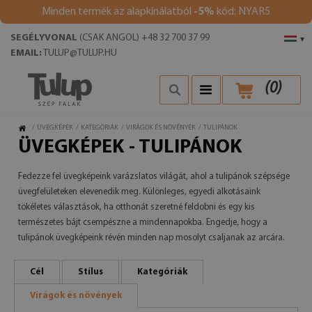
Minden termék az alapkínálatból
-5%
kód: NYAR5
SEGÉLYVONAL
(CSAK ANGOL) +48 32 700 37 99
▾
EMAIL:
TULUP@TULUP.HU
(
0
)
/
ÜVEGKÉPEK
/
KATEGÓRIÁK
/
VIRÁGOK ÉS NÖVÉNYEK
/
TULIPÁNOK
ÜVEGKÉPEK - TULIPÁNOK
Fedezze fel üvegképeink varázslatos világát, ahol a tulipánok szépsége
üvegfelületeken elevenedik meg. Különleges, egyedi alkotásaink
tökéletes választások, ha otthonát szeretné feldobni és egy kis
természetes bájt csempészne a mindennapokba. Engedje, hogy a
tulipánok üvegképeink révén minden nap mosolyt csaljanak az arcára.
Cél
Stílus
Kategóriák
Virágok és növények