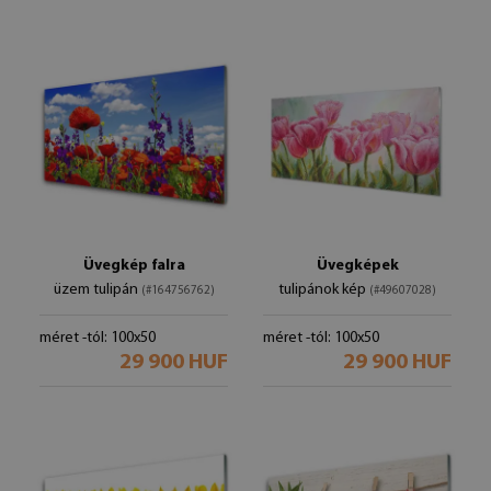
Üvegkép falra
Üvegképek
üzem tulipán
tulipánok kép
(#164756762)
(#49607028)
méret -tól: 100x50
méret -tól: 100x50
29 900 HUF
29 900 HUF