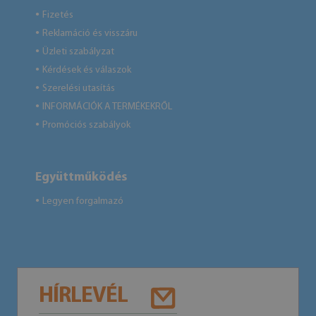
Fizetés
●
Reklamáció és visszáru
●
Üzleti szabályzat
●
Kérdések és válaszok
●
Szerelési utasítás
●
INFORMÁCIÓK A TERMÉKEKRŐL
●
Promóciós szabályok
●
Együttműködés
Legyen forgalmazó
●
HÍRLEVÉL