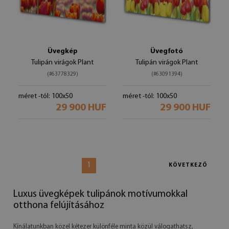
Üvegkép
Üvegfotó
Tulipán virágok Plant
Tulipán virágok Plant
(#63778329)
(#63091394)
méret -tól: 100x50
méret -tól: 100x50
29 900 HUF
29 900 HUF
1
KÖVETKEZŐ
Luxus üvegképek tulipánok motívumokkal
otthona felújításához
Kínálatunkban közel kétezer különféle minta közül válogathatsz,