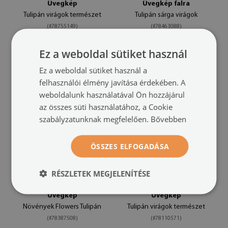
Üvegkép
Üvegkép falra
Tulipán virágok természet
Tulipán sárga virágok
(#78755149)
(#78463088)
méret -tól: 100x50
méret -tól: 100x50
Ez a weboldal sütiket használ
29 900 HUF
29 900 HUF
Ez a weboldal sütiket használ a
felhasználói élmény javítása érdekében. A
weboldalunk használatával Ön hozzájárul
az összes süti használatához, a Cookie
szabályzatunknak megfelelően.
Bővebben
ÖSSZES ELFOGADÁSA
RÉSZLETEK MEGJELENÍTÉSE
Üvegkép
Üvegkép
Növények Flowers Tulipán
Tulipán virágok természet
(#78387508)
(#78110571)