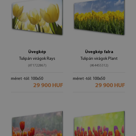
Üvegkép
Üvegkép falra
Tulipán virágok Rays
Tulipán virágok Plant
(#71722867)
(#64455312)
méret -tól: 100x50
méret -tól: 100x50
29 900 HUF
29 900 HUF