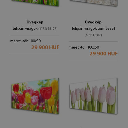
Üvegkép
Üvegkép
tulipán virágok
Tulipán virágok természet
(#173688107)
(#75849887)
méret -tól: 100x50
29 900 HUF
méret -tól: 100x50
29 900 HUF