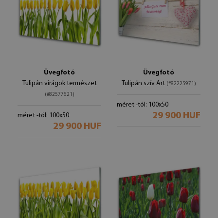
Üvegfotó
Üvegfotó
Tulipán virágok természet
Tulipán szív Art
(#82225971)
(#82577621)
méret -tól: 100x50
29 900 HUF
méret -tól: 100x50
29 900 HUF