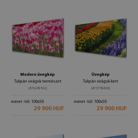
Modern üvegkép
Üvegkép
Tulipán virágok természet
Tulipán virágok kert
(#76249162)
(#73778434)
méret -tól: 100x50
méret -tól: 100x50
29 900 HUF
29 900 HUF