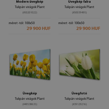
Modern üvegkép
Üvegkép falra
Tulipán virágok Plant
Tulipán virágok Plant
(#50201022)
(#50039495)
méret -tól: 100x50
méret -tól: 100x50
29 900 HUF
29 900 HUF
Üvegkép
Üvegfotó
Tulipán virágok Plant
Tulipán virágok Plant
(#49538635)
(#39129216)