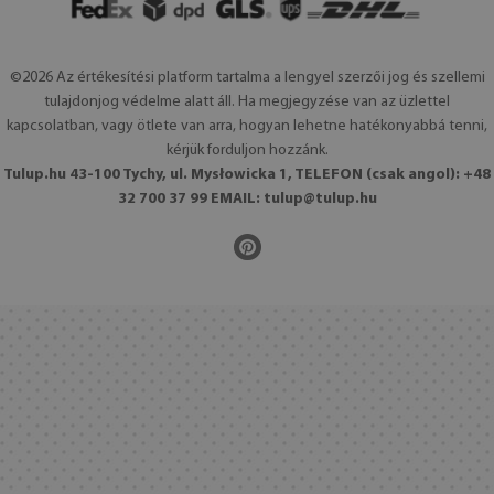
©2026 Az értékesítési platform tartalma a lengyel szerzői jog és szellemi
tulajdonjog védelme alatt áll. Ha megjegyzése van az üzlettel
kapcsolatban, vagy ötlete van arra, hogyan lehetne hatékonyabbá tenni,
kérjük forduljon hozzánk.
Tulup.hu 43-100 Tychy, ul. Mysłowicka 1, TELEFON (csak angol): +48
32 700 37 99 EMAIL:
tulup@tulup.hu