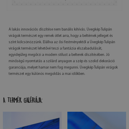
A lakás innovációs díszítése nem banális kihívás. Üvegkép Tulipán
virágok természet egy remek ötlet arra, hogy a beltérnek jelleget és
színt kölcsönözzünk. Elállva az ősi festményektől a Üvegkép Tulipán
virágok természet lehetővé teszi a fantázia elszabadulását,
egyidejűleg megőrzi a modern stílust a belterek díszítésében. Jó
minőségű nyomtatás a szilárd anyagon a szép és szolid dekoráció
garanciája, melyet hamar nem fog megunni. Üvegkép Tulipán virágok
természet egy különös megoldás a mai időkben.
A TERMÉK GALÉRIÁJA: