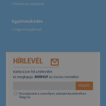
Promóciós szabályok
●
Együttműködés
Legyen forgalmazó
●
HÍRLEVÉL
Iratkozzon fel a hírlevélre
és megkapja
-800HUF
az összes termékre
KÜLDÉS
Hozzájárulok a személyes adataim kezeléséhez
Tulup.hu