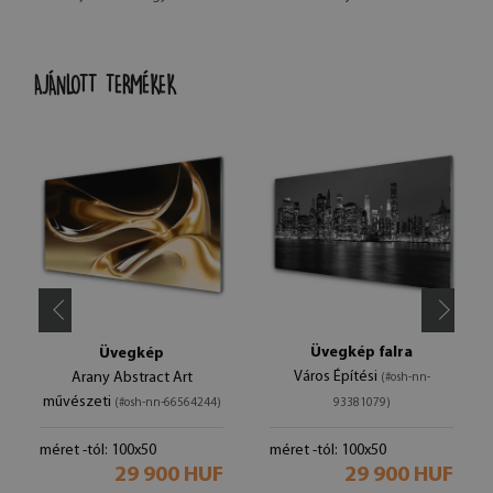
AJÁNLOTT TERMÉKEK
Üvegkép falra
Üvegkép
Város Építési
Arany Abstract Art
(#osh-nn-
művészeti
(#osh-nn-66564244)
93381079)
méret -tól: 100x50
méret -tól: 100x50
29 900 HUF
29 900 HUF