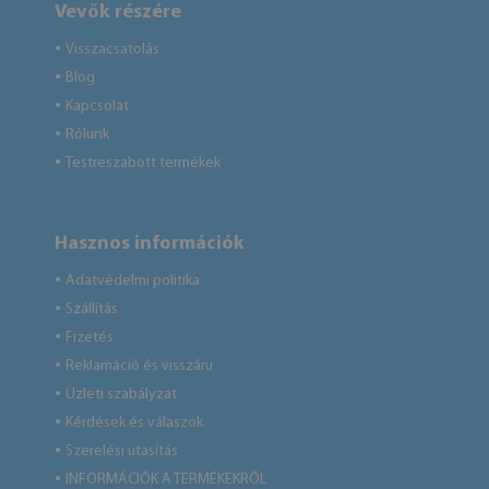
Vevők részére
Visszacsatolás
●
Blog
●
Kapcsolat
●
Rólunk
●
Testreszabott termékek
●
Hasznos információk
Adatvédelmi politika
●
Szállítás
●
Fizetés
●
Reklamáció és visszáru
●
Üzleti szabályzat
●
Kérdések és válaszok
●
Szerelési utasítás
●
INFORMÁCIÓK A TERMÉKEKRŐL
●