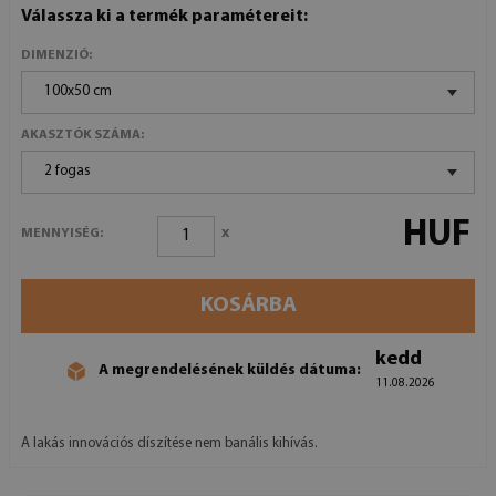
Válassza ki a termék paramétereit:
DIMENZIÓ:
100x50 cm
AKASZTÓK SZÁMA:
2 fogas
HUF
x
MENNYISÉG:
KOSÁRBA
kedd
A megrendelésének küldés dátuma:
11.08.2026
A lakás innovációs díszítése nem banális kihívás.