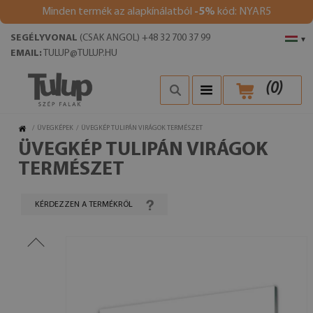
Minden termék az alapkínálatból
-5%
kód: NYAR5
SEGÉLYVONAL
(CSAK ANGOL) +48 32 700 37 99
▾
EMAIL:
TULUP@TULUP.HU
(
0
)
/
ÜVEGKÉPEK
/
ÜVEGKÉP TULIPÁN VIRÁGOK TERMÉSZET
ÜVEGKÉP TULIPÁN VIRÁGOK
TERMÉSZET
KÉRDEZZEN A TERMÉKRŐL