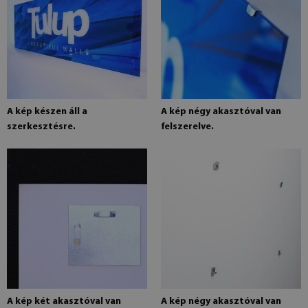
A kép készen áll a
A kép négy akasztóval van
szerkesztésre.
felszerelve.
A kép két akasztóval van
A kép négy akasztóval van