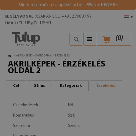
Minden termék az alapkínálatból
-5%
kód: NYAR5
SEGÉLYVONAL
(CSAK ANGOL) +48 32 700 37 99
▾
EMAIL:
TULUP@TULUP.HU
(
0
)
/
AKRILKÉPEK
/
KATEGÓRIÁK
/
ÉRZÉKELÉS
AKRILKÉPEK - ÉRZÉKELÉS
OLDAL 2
Cél
Stílus
Kategóriák
Érzékelés
Cselekedetek
Nő
Romantikus
Száj
Szerelem
Szívek