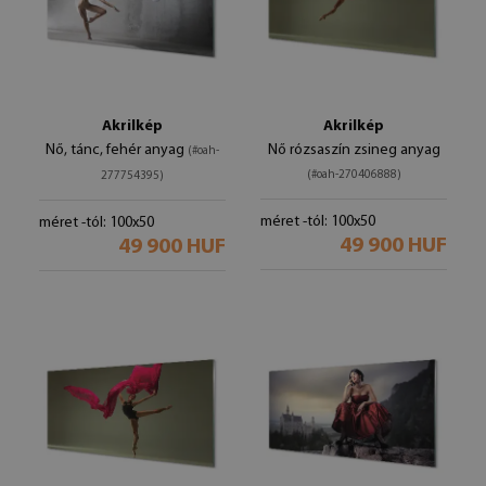
Akrilkép
Akrilkép
Nő, tánc, fehér anyag
Nő rózsaszín zsineg anyag
(#oah-
(#oah-270406888)
277754395)
méret -tól: 100x50
méret -tól: 100x50
49 900 HUF
49 900 HUF