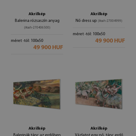
Akrilkép
Akrilkép
Balerina rózsaszín anyag
Nő dress up
(#oah-27004999)
(#oah-270406500)
méret -tól: 100x50
49 900 HUF
méret -tól: 100x50
49 900 HUF
Akrilkép
Akrilkép
Balerinák tánc az erdőben
Vázlatot egy nő, tánc erdő