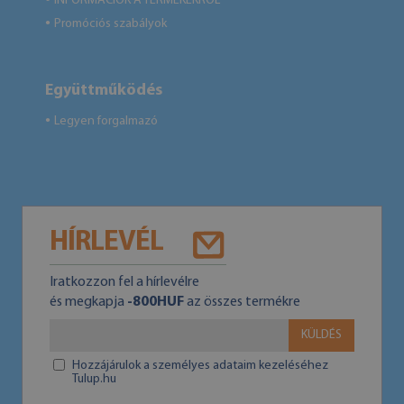
INFORMÁCIÓK A TERMÉKEKRŐL
Promóciós szabályok
●
Együttműködés
Legyen forgalmazó
●
HÍRLEVÉL
Iratkozzon fel a hírlevélre
és megkapja
-800HUF
az összes termékre
KÜLDÉS
Hozzájárulok a személyes adataim kezeléséhez
Tulup.hu