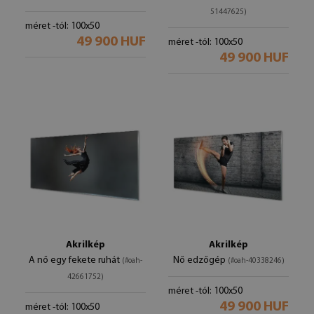
51447625)
méret -tól: 100x50
49 900 HUF
méret -tól: 100x50
49 900 HUF
Akrilkép
Akrilkép
A nő egy fekete ruhát
Nő edzőgép
(#oah-
(#oah-40338246)
42661752)
méret -tól: 100x50
49 900 HUF
méret -tól: 100x50