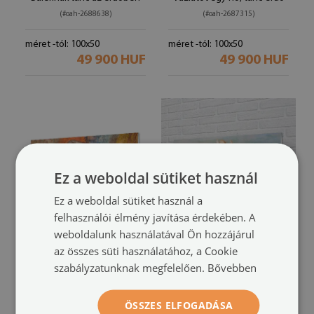
(#oah-2688638)
(#oah-2687315)
méret -tól: 100x50
méret -tól: 100x50
49 900 HUF
49 900 HUF
Ez a weboldal sütiket használ
Ez a weboldal sütiket használ a
felhasználói élmény javítása érdekében. A
weboldalunk használatával Ön hozzájárul
Akrilkép
Akrilkép
az összes süti használatához, a Cookie
Art vázlat nő
Vénusz születése
(#oah-2687293)
(#oah-
szabályzatunknak megfelelően.
Bővebben
2515533)
méret -tól: 100x50
ÖSSZES ELFOGADÁSA
49 900 HUF
méret -tól: 100x50