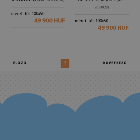
idős asszony
Art festett modellek
(#oah-209774398)
(#oah-
2034829)
méret -tól: 100x50
49 900 HUF
méret -tól: 100x50
49 900 HUF
2
ELŐZŐ
KÖVETKEZŐ