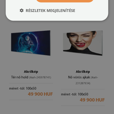
49 900 HUF
RÉSZLETEK MEGJELENÍTÉSE
Akrilkép
Akrilkép
Tér nő hold
Nő vörös ajkak
(#oah-245978741)
(#oah-
231287934)
méret -tól: 100x50
49 900 HUF
méret -tól: 100x50
49 900 HUF