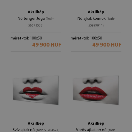
Akrilkép
Akrilkép
Nő tenger Jóga
Nő ajkak körmök
(#oah-
(#oah-
56673535)
55999011)
méret -tól: 100x50
méret -tól: 100x50
49 900 HUF
49 900 HUF
Akrilkép
Akrilkép
Szív ajkak nő
Vörös ajkak orr nő
(#oah-51784674)
(#oah-