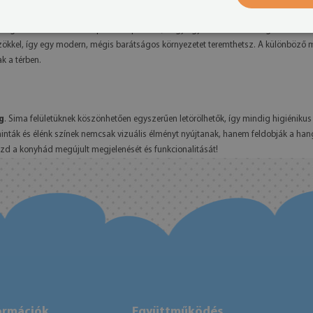
s megoldást is a mindennapokra. Képzeld el, hogy egy csésze kávé hangulatát var
ökkel, így egy modern, mégis barátságos környezetet teremthetsz. A különböző mi
k a térben.
g
. Sima felületüknek köszönhetően egyszerűen letörölhetők, így mindig higiénikus é
nták és élénk színek nemcsak vizuális élményt nyújtanak, hanem feldobják a hang
vezd a konyhád megújult megjelenését és funkcionalitását!
ormációk
Együttműködés