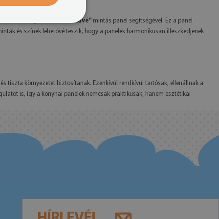
ázsolod a konyhád falára a
"Kávé"
mintás panel segítségével. Ez a panel
nták és színek lehetővé teszik, hogy a panelek harmonikusan illeszkedjenek
s tiszta környezetet biztosítanak. Ezenkívül rendkívül tartósak, ellenállnak a
ulatot is, így a konyhai panelek nemcsak praktikusak, hanem esztétikai
HÍRLEVÉL