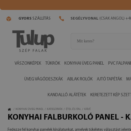
GYORS
SZÁLLÍTÁS
SEGÉLYVONAL
(CSAK ANGOL) +48
VÁSZONKÉPEK
TÜKRÖK
KONYHAI ÜVEG PANEL
PVC FALPAN
ÜVEG VÁGÓDESZKÁK
ABLAK ROLÓK
AJTÓ TAPÉTÁK
M
KANDALLÓ ALÁTÉTEK
KERETEZETT KÉP SZET
/
KONYHAI ÜVEG PANEL
/
KATEGÓRIÁK
/
ÉTEL ÉS ITAL
/
KÁVÉ
KONYHAI FALBURKOLÓ PANEL - 
Fedezze fel konyhai panelek kínálatunkat, amelyek tökéletes választást jelent