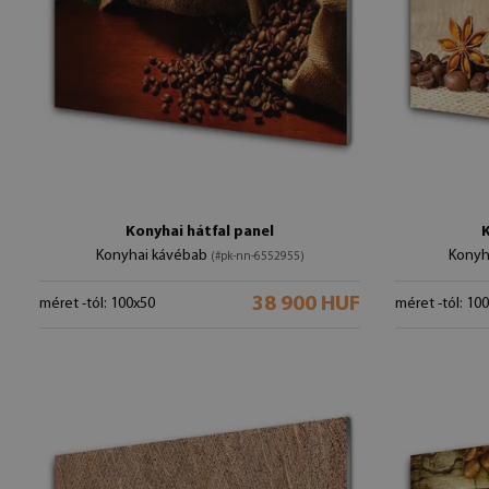
Konyhai hátfal panel
Konyhai kávébab
Konyh
(#pk-nn-6552955)
38 900 HUF
méret -tól: 100x50
méret -tól: 10