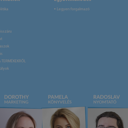
itika
Legyen forgalmazó
●
isszáru
at
laszok
ás
A TERMÉKEKRŐL
ályok