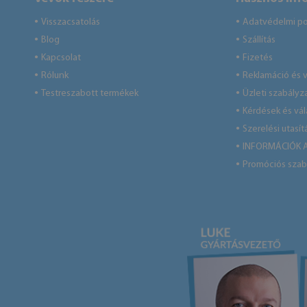
Visszacsatolás
Adatvédelmi pol
●
●
Blog
Szállítás
●
●
Kapcsolat
Fizetés
●
●
Rólunk
Reklamáció és v
●
●
Testreszabott termékek
Üzleti szabályz
●
●
Kérdések és vá
●
Szerelési utasít
●
INFORMÁCIÓK 
●
Promóciós szab
●