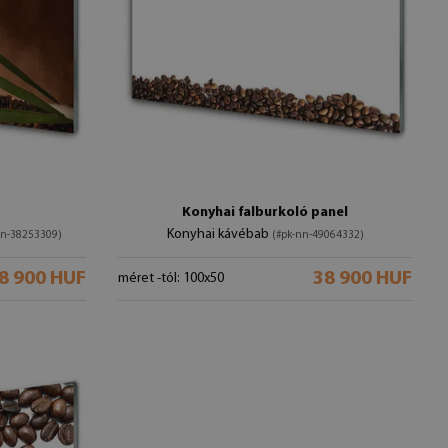
Konyhai falburkoló panel
Konyhai kávébab
nn-38253309)
(#pk-nn-49064332)
8 900 HUF
38 900 HUF
méret -tól: 100x50