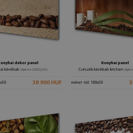
Konyhai dekor panel
Konyhai panel
ai kávébab
Csészék kávébab kitchen
(#pk-nn-52925225)
(#pk-
38 900 HUF
3
0x50
méret -tól: 100x50