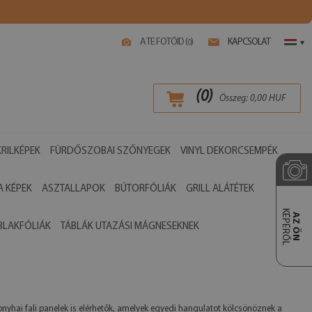
A TE FOTÓID (
)
KAPCSOLAT
0
▾
(
0
)
Összeg:
0,00
HUF
RILKÉPEK
FÜRDŐSZOBAI SZŐNYEGEK
VINYL DEKORCSEMPÉK
 KÉPEK
ASZTALLAPOK
BÚTORFÓLIÁK
GRILL ALÁTÉTEK
KÉPÉRŐL
AZ ÖN
BLAKFÓLIÁK
TÁBLÁK UTAZÁSI MÁGNESEKNEK
konyhai fali panelek is elérhetők, amelyek egyedi hangulatot kölcsönöznek a