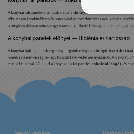
Konyhai fali panelek — Stílus és funkció egyben
A konyhai fali panelek nemcsak vizuális élményt nyújtanak, hanem praktiku
tökéletesen kombinálható fa bútorokkal és rozsdamentes acél konyhai eszköz
a meglévő dekorációhoz, vagy éppen kiemelkedő fókuszpontként szolgáljana
A konyhai panelek előnyei — Higiénia és tartósság
A konyhai hátfal panelek egyik legnagyobb előnye a
könnyű tisztíthatósá
hőnek és a nedvességnek, így hosszú távú védelmet nyújtanak. A dekoratív mi
értékkel is bírnak. Válaszd a konyhai hátfal panelek
sokoldalúságát
, és él
Vevők részére
Hasznos inf