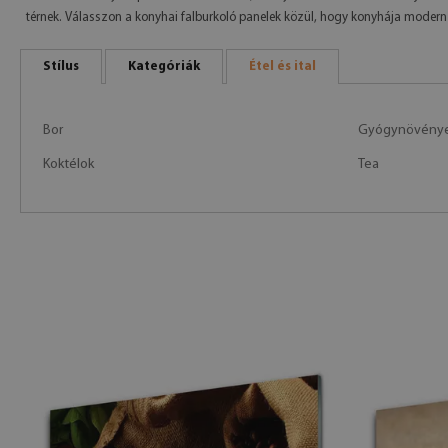
térnek. Válasszon a konyhai falburkoló panelek közül, hogy konyhája modern 
Stílus
Kategóriák
Étel és ital
Bor
Gyógynövények
Koktélok
Tea