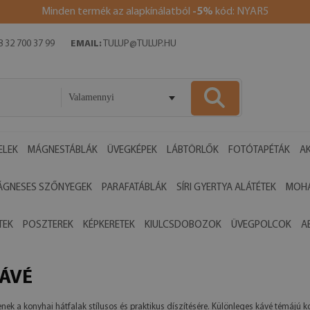
Minden termék az alapkínálatból
-5%
kód: NYAR5
 32 700 37 99
EMAIL:
TULUP@TULUP.HU
Valamennyi
ELEK
MÁGNESTÁBLÁK
ÜVEGKÉPEK
LÁBTÖRLŐK
FOTÓTAPÉTÁK
AK
ÁGNESES SZŐNYEGEK
PARAFATÁBLÁK
SÍRI GYERTYA ALÁTÉTEK
MOHA
TEK
POSZTEREK
KÉPKERETEK
KIULCSDOBOZOK
ÜVEGPOLCOK
A
KÁVÉ
enek a konyhai hátfalak stílusos és praktikus díszítésére. Különleges kávé témájú 