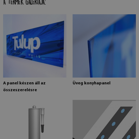
A TERMÉK GALÉRIÁJA:
A panel készen áll az
Üveg konyhapanel
összeszerelésre