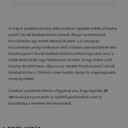
A szép és praktikus konyhai dekorációkhoz egyebek mellett a Konyhai
panel Csészék kávébab kitchen tartozik. Magas nyomtatásnak
köszönhetően egy eredeti dekorációt jelent, a jó anyagnak
köszönhetően pedig hatékonyan védi a falakat szennyeződések ellen.
Konyhai panel Csészék kávébab kitchen tisztítása egyszerű, nincs a
festék leválásának vagy fakulásának veszélye. Ha egy évekre szóló
konyhai díszítést keres, válassza az attraktív Konyhai panel Csészék
kávébab kitchen-t. Döntsön a nem banális design és a legmagasabb
minőség mellett.
Ezenkívül szeretnénk felhívni a figyelmet arra, hogy legalább
20
cm
távolságot javasolunk az égőktől gáztűzhellyel, mert ez
károsíthatja a terméken lévő lenyomatot.