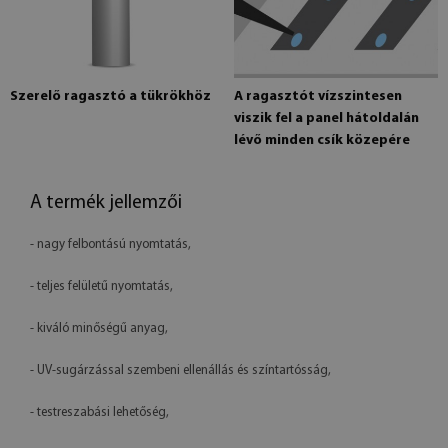
Szerelő ragasztó a tükrökhöz
A ragasztót vízszintesen
viszik fel a panel hátoldalán
lévő minden csík közepére
A termék jellemzői
- nagy felbontású nyomtatás,
- teljes felületű nyomtatás,
- kiváló minőségű anyag,
- UV-sugárzással szembeni ellenállás és színtartósság,
- testreszabási lehetőség,