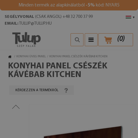
Minden termék az alapkínálatból
-5%
kód: NYAR5
SEGÉLYVONAL
(CSAK ANGOL) +48 32 700 37 99
▾
EMAIL:
TULUP@TULUP.HU
(
0
)
/
KONYHAI ÜVEG PANEL
/
KONYHAI PANEL CSÉSZÉK KÁVÉBAB KITCHEN
KONYHAI PANEL CSÉSZÉK
KÁVÉBAB KITCHEN
KÉRDEZZEN A TERMÉKRŐL