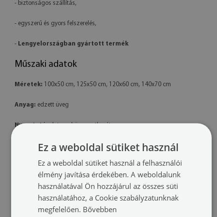
- biztonságos szállítás,
- egyszerű és gyors felszerelés,
-
Lengyelországban gyártott termék
Műszaki adatok
Méretek:
100x50 cm, 125x50 cm, 120x60 cm, 140x70 cm
Anyag:
edzett üveg
Nyomtatás:
latex – környezetbarát
Ez a weboldal sütiket használ
Forma:
téglalap alakú
Ez a weboldal sütiket használ a felhasználói
Felszerelés:
a termék készen áll a felszerelésre. A csomag tartalmaz
élmény javítása érdekében. A weboldalunk
professzionális polimer ragasztót is.
használatával Ön hozzájárul az összes süti
További információk:
használatához, a Cookie szabályzatunknak
megfelelően.
Bővebben