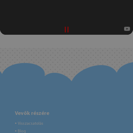
Vevők részére
Visszacsatolás
●
Blog
●