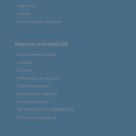
Kapcsolat
●
Rólunk
●
Testreszabott termékek
●
Hasznos információk
Adatvédelmi politika
●
Szállítás
●
Fizetés
●
Reklamáció és visszáru
●
Üzleti szabályzat
●
Kérdések és válaszok
●
Szerelési utasítás
●
INFORMÁCIÓK A TERMÉKEKRŐL
●
Promóciós szabályok
●