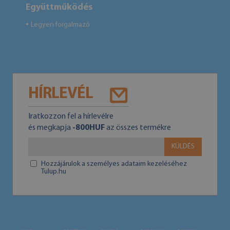
Együttműködés
Legyen forgalmazó
●
HÍRLEVÉL
Iratkozzon fel a hírlevélre
és megkapja
-800HUF
az összes termékre
KÜLDÉS
Hozzájárulok a személyes adataim kezeléséhez
Tulup.hu