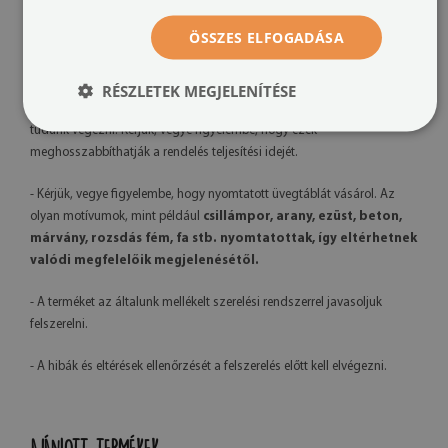
- A késztermék színei kissé eltérhetnek a látványtervtől a
megtekintéshez használt monitor kalibrációja, a nyomtatógép és a
ÖSSZES ELFOGADÁSA
felhasznált tinta típusa miatt – az árnyalatok enyhe eltérése nem képez
reklamációs alapot.
RÉSZLETEK MEGJELENÍTÉSE
- Mivel saját gyártást végzünk, kérésre grafikai módosításokat is el
tudunk végezni. Kérjük, vegye figyelembe, hogy ezek
meghosszabbíthatják a rendelés teljesítési idejét.
- Kérjük, vegye figyelembe, hogy nyomtatott üvegtáblát vásárol. Az
olyan motívumok, mint például
csillámpor, arany, ezüst, beton,
márvány, rozsdás fém, fa stb. nyomtatottak, így eltérhetnek
valódi megfelelőik megjelenésétől.
- A terméket az általunk mellékelt szerelési rendszerrel javasoljuk
felszerelni.
- A hibák és eltérések ellenőrzését a felszerelés előtt kell elvégezni.