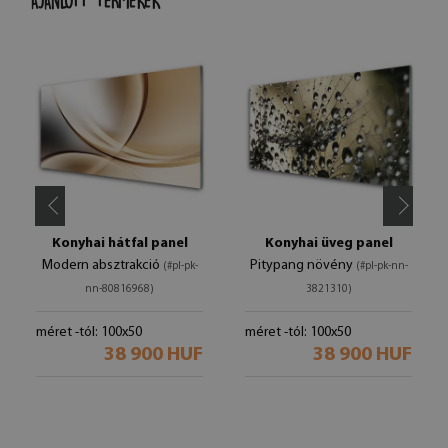
AJÁNLOTT TERMÉKEK
Konyhai hátfal panel
Konyhai üveg panel
Modern absztrakció
Pitypang növény
(#pl-pk-
(#pl-pk-nn-
nn-80816968)
3821310)
méret -tól: 100x50
méret -tól: 100x50
38 900 HUF
38 900 HUF