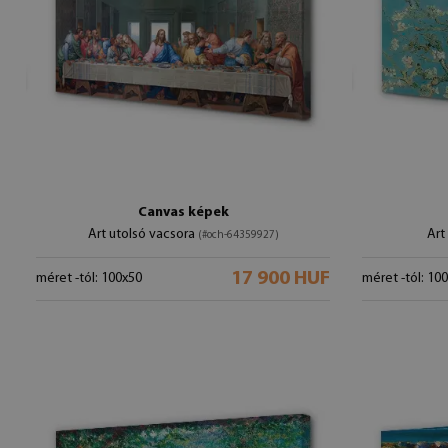
Canvas képek
Art utolsó vacsora
Art
(#och-64359927)
17 900 HUF
méret -tól: 100x50
méret -tól: 10