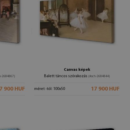
Canvas képek
Balett táncos szórakozás
h-2684867)
(#och-2684844)
7 900 HUF
17 900 HUF
méret -tól: 100x50