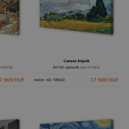
Canvas képek
Art rét ciprusok
h-930528)
(#och-537404)
7 900 HUF
17 900 HUF
méret -tól: 100x50