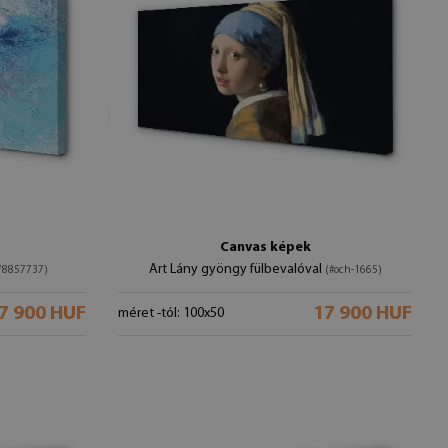
Canvas képek
Art Lány gyöngy fülbevalóval
78857737)
(#och-1665)
7 900 HUF
17 900 HUF
méret -tól: 100x50