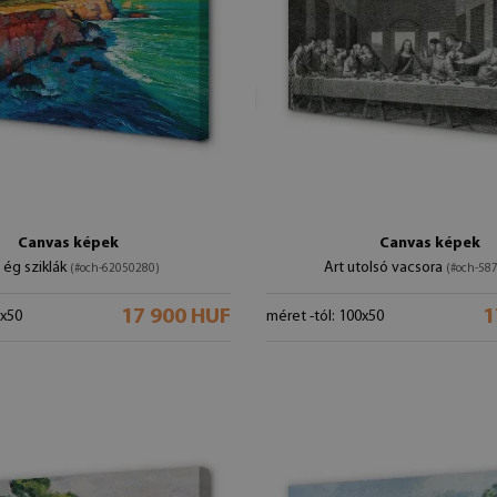
Canvas képek
Canvas képek
 ég sziklák
Art utolsó vacsora
(#och-62050280)
(#och-58
17 900 HUF
1
0x50
méret -tól: 100x50