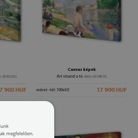
Canvas képek
Art strand a tó
h-2036220)
(#och-2034819)
7 900 HUF
17 900 HUF
méret -tól: 100x50
lunk
nak megfelelően.