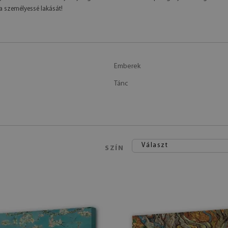
ja személyessé lakását!
Emberek
Tánc
Választ
SZÍN