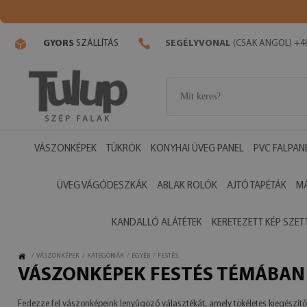
GYORS
SZÁLLÍTÁS
SEGÉLYVONAL
(CSAK ANGOL) +48
VÁSZONKÉPEK
TÜKRÖK
KONYHAI ÜVEG PANEL
PVC FALPAN
ÜVEG VÁGÓDESZKÁK
ABLAK ROLÓK
AJTÓ TAPÉTÁK
M
KANDALLÓ ALÁTÉTEK
KERETEZETT KÉP SZET
/
VÁSZONKÉPEK
/
KATEGÓRIÁK
/
EGYÉB
/
FESTÉS
VÁSZONKÉPEK FESTÉS TÉMÁBAN
Fedezze fel vászonképeink lenyűgöző választékát, amely tökéletes kiegészítő