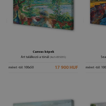
Canvas képek
Art találkozó a tónál
Sea
(#och-895095)
17 900 HUF
méret -tól: 100x50
méret -tól: 10