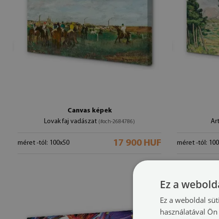
Canvas képek
Lovak faj vadászat
Art
(#och-2684786)
17 900 HUF
méret -tól: 100x50
méret -tól: 10
Ez a webolda
Ez a weboldal süt
használatával Ön 