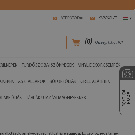
A TE FOTÓID (
)
KAPCSOLAT
0
▾
(
0
)
Összeg:
0,00
HUF
RILKÉPEK
FÜRDŐSZOBAI SZŐNYEGEK
VINYL DEKORCSEMPÉK
 KÉPEK
ASZTALLAPOK
BÚTORFÓLIÁK
GRILL ALÁTÉTEK
KÉPÉRŐL
AZ ÖN
BLAKFÓLIÁK
TÁBLÁK UTAZÁSI MÁGNESEKNEK
műalkotások, amelyek egyedi stílust és eleganciát kölcsönöznek a térnek.