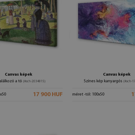
Canvas képek
Canvas képek
találkozó a tó
Színes kép kanyargós
(#och-2034815)
(#och-1
17 900 HUF
1
0x50
méret -tól: 100x50