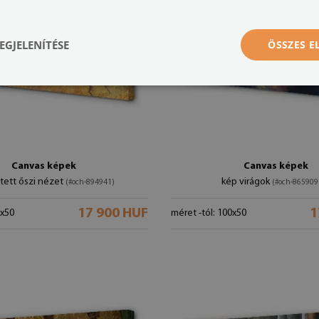
EGJELENÍTÉSE
ÖSSZES 
Canvas képek
Canvas képek
stett őszi nézet
kép virágok
(#och-894941)
(#och-865909
17 900 HUF
1
0x50
méret -tól: 100x50