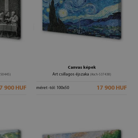
Canvas képek
Art csillagos éjszaka
750445)
(#och-537438)
7 900 HUF
17 900 HUF
méret -tól: 100x50