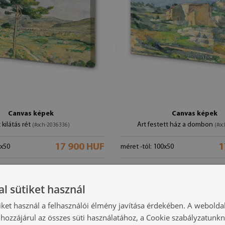
Canvas képek
Canvas képek
 kilátás rét
Art festett ház a dombon
(#och-2036336)
(#oc
17 900 HUF
1
0x50
méret -tól: 100x50
l sütiket használ
iket használ a felhasználói élmény javítása érdekében. A webolda
hozzájárul az összes süti használatához, a Cookie szabályzatunk