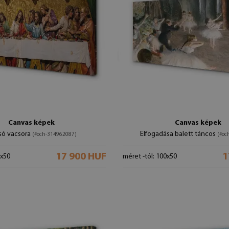
Canvas képek
Canvas képek
só vacsora
Elfogadása balett táncos
(#och-314962087)
(#oc
17 900 HUF
1
0x50
méret -tól: 100x50