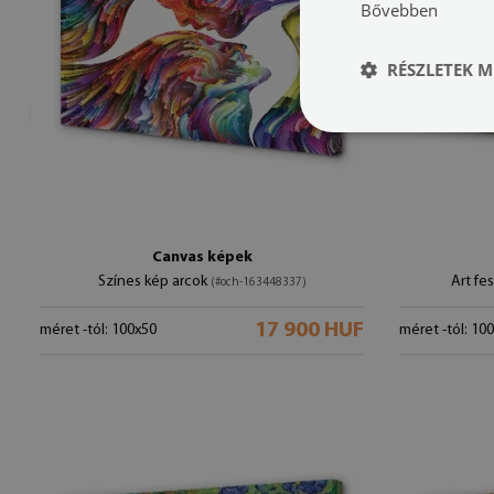
Bővebben
RÉSZLETEK M
Canvas képek
Színes kép arcok
Art fe
(#och-163448337)
17 900 HUF
méret -tól: 100x50
méret -tól: 10