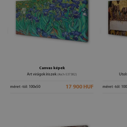
Canvas képek
Art virágok íriszek
Utol
(#och-537382)
17 900 HUF
méret -tól: 100x50
méret -tól: 10