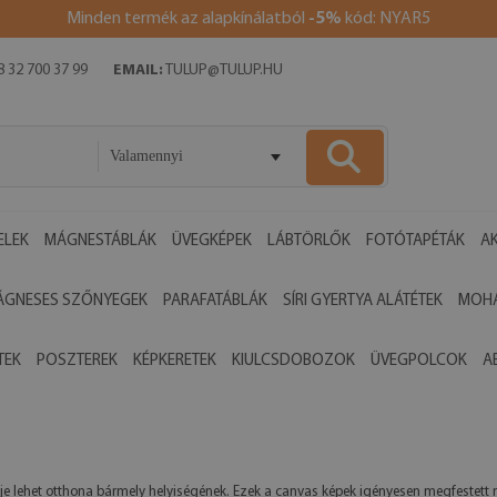
Minden termék az alapkínálatból
-5%
kód: NYAR5
 32 700 37 99
EMAIL:
TULUP@TULUP.HU
Valamennyi
ELEK
MÁGNESTÁBLÁK
ÜVEGKÉPEK
LÁBTÖRLŐK
FOTÓTAPÉTÁK
AK
ÁGNESES SZŐNYEGEK
PARAFATÁBLÁK
SÍRI GYERTYA ALÁTÉTEK
MOHA
TEK
POSZTEREK
KÉPKERETEK
KIULCSDOBOZOK
ÜVEGPOLCOK
A
je lehet otthona bármely helyiségének. Ezek a canvas képek igényesen megfestett 