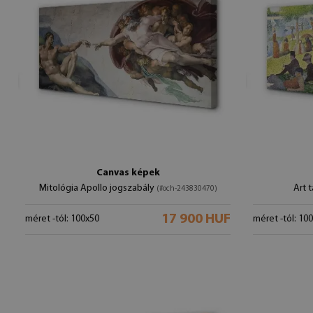
Canvas képek
Mitológia Apollo jogszabály
Art 
(#och-243830470)
17 900 HUF
méret -tól: 100x50
méret -tól: 10