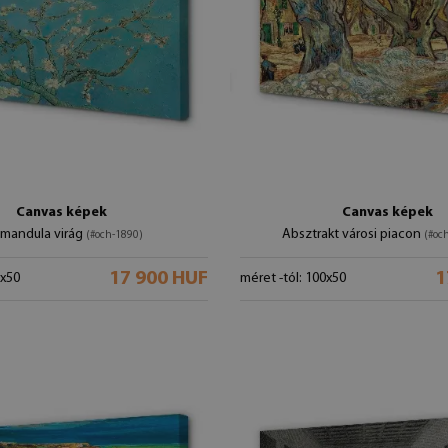
Canvas képek
Canvas képek
 mandula virág
Absztrakt városi piacon
(#och-1890)
(#oc
17 900 HUF
1
0x50
méret -tól: 100x50