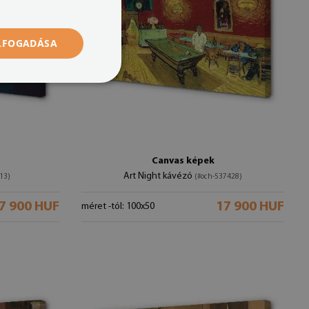
ELFOGADÁSA
Canvas képek
Art Night kávézó
13)
(#och-537428)
7 900 HUF
17 900 HUF
méret -tól: 100x50